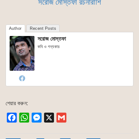
সরোজ মোস্তফা রচনারাশি
Author
Recent Posts
সরোজ মোস্তফা
কবি ও গদ্যকার
শেয়ার করুন:
F
W
M
X
G
a
h
e
m
c
at
s
ai