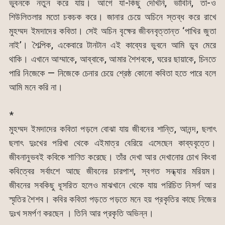
ভুবনকে নতুন করে যায়। আগে যা-কিছু দেখিনি, ভাবিনি, তা-ও
শিউলিতলার মতো চকচক করে। জানার চেয়ে অচিনে স্তব্ধ করে রাখে
মুহম্মদ ইমদাদের কবিতা। সেই অচিন বৃক্ষের জীবনবৃত্তান্ত ‘পাখির জুতা
নাই’। শৈল্পিক, একেবারে টানটান এই কাব্যের ভুবনে আমি ডুব মেরে
থাকি। এখানে আম্মাকে, আব্বাকে, আমার শৈশবকে, ঘরের ছায়াকে, চিনতে
পারি নিজেকে — নিজেকে চেনার চেয়ে শ্রেষ্ঠ কোনো কবিতা হতে পারে বলে
আমি মনে করি না।
*
মুহম্মদ ইমদাদের কবিতা পড়লে বোঝা যায় জীবনের শান্তি, আনন্দ, ছলাৎ
ছলাৎ দুঃখের পরিখা থেকে এইমাত্র বেরিয়ে এসেছেন কাব্যবৃত্তে।
জীবনানুভবই কবিকে শাণিত করেছে। তাঁর দেখা আর দেখানোর চোখ কিংবা
কবিত্বের সর্বাংশে আছে জীবনের চারপাশ, স্বগত সন্ধ্যার মরিয়ম।
জীবনের সবকিছু ধূসরিত হলেও মাঝখানে থেকে যায় পরিচিত নিসর্গ আর
স্মৃতির শৈশব। কবির কবিতা পড়তে পড়তে মনে হয় প্রকৃতির কাছে নিজের
দুঃখ সমর্পণ করছেন । তিনি আর প্রকৃতি অভিন্ন।