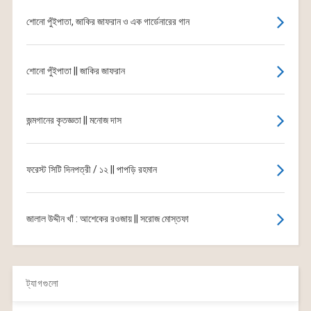
জাকির জাফরান, বাংলা কবিতার তিন দশকের তবিলদার
শোনো পুঁইপাতা, জাকির জাফরান ও এক গার্ডেনারের গান
শোনো পুঁইপাতা || জাকির জাফরান
জন্মগানের কৃতজ্ঞতা || মনোজ দাস
ফরেস্ট সিটি দিনপত্রী / ১২ || পাপড়ি রহমান
জালাল উদ্দীন খাঁ : আশেকের রওজায় || সরোজ মোস্তফা