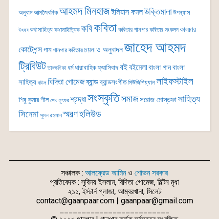
ট্যাগগুলো
আহমদ মিনহাজ
উক্তিমালা
ইলিয়াস কমল
অনুবাদ
আত্মজৈবনিক
উপন্যাস
কবিতা
কবি
কালচার
কথাসাহিত্য
কবিতার গানপার
কথাসাহিত্যিক
কবিতার সংকলন
উৎসব
জাহেদ আহমদ
কোটেশন্স
চয়ন ও অনুবাদন
গান
গানপার কবিতার
ট্রিবিউট
বই
বইমেলা
বাংলা গান
বাংলা
ধর্ম
ধারাবাহিক
ফ্যাসিবাদ
তাৎক্ষণিকা
লাইফস্টাইল
বিদিতা গোমেজ
ব্যান্ড
সাহিত্য
ব্যান্ডসংগীত
মিউজিশিয়্যান
বাউল
সংস্কৃতি
সমাজ
সাহিত্য
শ্রদ্ধা
সরোজ মোস্তফা
শিবু কুমার শীল
শেখ লুৎফর
সিনেমা
স্মরণ
হলিউড
সুমন রহমান
সঞ্চালক :
আলফ্রেড আমিন
ও
শোভন সরকার
প্রতিবেদক : সুবিনয় ইসলাম, বিদিতা গোমেজ, মিল্টন মৃধা