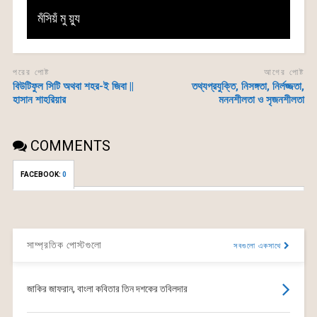
মঁসিয়ঁ মু য়্যু
পরের পোষ্ট
আগের পোষ্ট
বিউটিফুল সিটি অথবা শহর-ই জিবা ||
তথ্যপ্রযুক্তি, নিসঙ্গতা, নির্লজ্জতা,
হাসান শাহরিয়ার
মননশীলতা ও সৃজনশীলতা
COMMENTS
FACEBOOK:
সাম্প্রতিক পোস্টগুলো
সবগুলো একসাথে