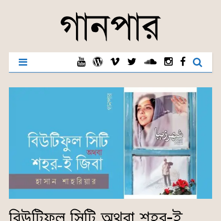
বিউটিফুল সিটি অথবা শহর-ই