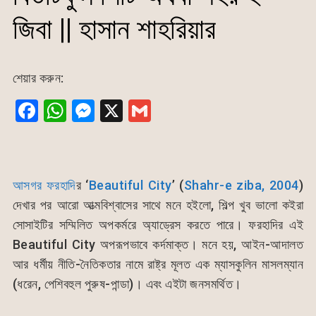
জিবা || হাসান শাহরিয়ার
শেয়ার করুন:
F
W
M
X
G
a
h
e
m
c
at
s
ai
e
s
s
l
আসগর ফরহাদি
র ‘
Beautiful City
’ (
Shahr-e ziba, 2004
)
b
A
e
দেখার পর আরো আত্মবিশ্বাসের সাথে মনে হইলো, শিল্প খুব ভালো কইরা
o
p
n
সোসাইটির সম্মিলিত অপকর্মরে অ্যাড্রেস করতে পারে। ফরহাদির এই
o
p
g
Beautiful City অপরূপভাবে কর্দমাক্ত। মনে হয়, আইন-আদালত
k
er
আর ধর্মীয় নীতি-নৈতিকতার নামে রাষ্ট্র মূলত এক ম্যাসকুলিন মাসলম্যান
(ধরেন, পেশিবহুল পুরুষ-পান্ডা)। এবং এইটা জনসমর্থিত।