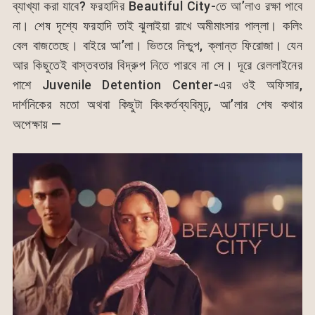
ব্যাখ্যা করা যাবে? ফরহাদির Beautiful City-তে আ’লাও রক্ষা পাবে
না। শেষ দৃশ্যে ফরহাদি তাই ঝুলাইয়া রাখে অমীমাংসার পাল্লা। কলিং
বেল বাজতেছে। বাইরে আ’লা। ভিতরে নিশ্চুপ, ক্লান্ত ফিরোজা। যেন
আর কিছুতেই বাস্তবতার বিদ্রুপ নিতে পারবে না সে। দূরে রেললাইনের
পাশে Juvenile Detention Center-এর ওই অফিসার,
দার্শনিকের মতো অথবা কিছুটা কিংকর্তব্যবিমূঢ়, আ’লার শেষ কথার
অপেক্ষায় —