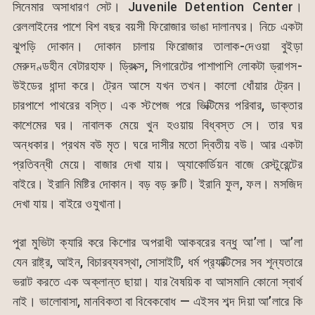
সিনেমার অসাধারণ সেট। Juvenile Detention Center।
রেললাইনের পাশে বিশ বছর বয়সী ফিরোজার ভাঙা দালানঘর। নিচে একটা
ঝুপড়ি দোকান। দোকান চালায় ফিরোজার তালাক-দেওয়া বুইড়া
মেরুদণ্ডহীন বেটারহাফ। ড্রিংক্স, সিগারেটের পাশাপাশি লোকটা ড্রাগস-
উইডের ধান্দা করে। ট্রেন আসে যখন তখন। কালো ধোঁয়ার ট্রেন।
চারপাশে পাথরের বস্তি। এক স্টপেজ পরে ভিক্টিমের পরিবার, ডাক্তার
কাশেমের ঘর। নাবালক মেয়ে খুন হওয়ায় বিধ্বস্ত সে। তার ঘর
অন্ধকার। প্রথম বউ মৃত। ঘরে দাসীর মতো দ্বিতীয় বউ। আর একটা
প্রতিবন্ধী মেয়ে। বাজার দেখা যায়। অ্যাকোর্ডিয়ন বাজে রেস্টুরেন্টের
বাইরে। ইরানি মিষ্টির দোকান। বড় বড় রুটি। ইরানি ফুল, ফল। মসজিদ
দেখা যায়। বাইরে ওযুখানা।
পুরা মুভিটা ক্যারি করে কিশোর অপরাধী আকবরের বন্ধু আ’লা। আ’লা
যেন রাষ্ট্র, আইন, বিচারব্যবস্থা, সোসাইটি, ধর্ম প্র‍্যাক্টিসের সব শূন্যতারে
ভরাট করতে এক অক্লান্ত ছায়া। যার বৈষয়িক বা আসমানি কোনো স্বার্থ
নাই। ভালোবাসা, মানবিকতা বা বিবেকবোধ — এইসব শব্দ দিয়া আ’লারে কি