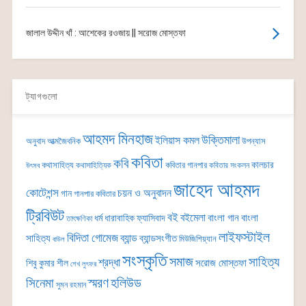
জালাল উদ্দীন খাঁ : আশেকের রওজায় || সরোজ মোস্তফা
ট্যাগগুলো
আহমদ মিনহাজ
উক্তিমালা
ইলিয়াস কমল
অনুবাদ
আত্মজৈবনিক
উপন্যাস
কবিতা
কবি
কালচার
কথাসাহিত্য
কবিতার গানপার
কথাসাহিত্যিক
কবিতার সংকলন
উৎসব
জাহেদ আহমদ
কোটেশন্স
চয়ন ও অনুবাদন
গান
গানপার কবিতার
ট্রিবিউট
বই
বইমেলা
বাংলা গান
বাংলা
ধর্ম
ধারাবাহিক
ফ্যাসিবাদ
তাৎক্ষণিকা
লাইফস্টাইল
বিদিতা গোমেজ
ব্যান্ড
সাহিত্য
ব্যান্ডসংগীত
মিউজিশিয়্যান
বাউল
সংস্কৃতি
সমাজ
সাহিত্য
শ্রদ্ধা
সরোজ মোস্তফা
শিবু কুমার শীল
শেখ লুৎফর
সিনেমা
স্মরণ
হলিউড
সুমন রহমান