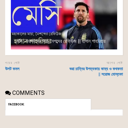
মেসি : মহাকালের মায়া, নৈশব্দের রেফিউজ || হাসান শাহরিয়ার
পরের পোষ্ট
আগের পোষ্ট
উলট কমল
ভরা চান্নির উপত্যকায় কাব্য ও কথকতা
|| সরোজ মোস্তফা
COMMENTS
FACEBOOK: