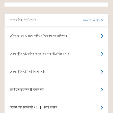
সাম্প্রতিক পোস্টগুলো
সবগুলো একসাথে
জাকির জাফরান, বাংলা কবিতার তিন দশকের তবিলদার
শোনো পুঁইপাতা, জাকির জাফরান ও এক গার্ডেনারের গান
শোনো পুঁইপাতা || জাকির জাফরান
জন্মগানের কৃতজ্ঞতা || মনোজ দাস
ফরেস্ট সিটি দিনপত্রী / ১২ || পাপড়ি রহমান