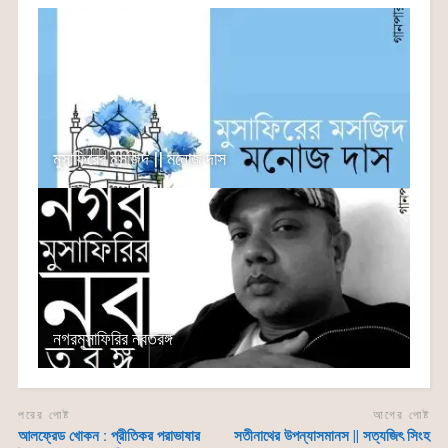
মুসাফিরের মসজিদ || মনোজ দাস
নগরমুসাফিরির নবতরঙ্গ
পরের পোষ্ট
আগের পোষ্ট
আলফ্রেড খোকন : প্রীতিকর পরাভাষার
সতীনাথের উপন্যাসমানস || সত্যজিৎ সিংহ