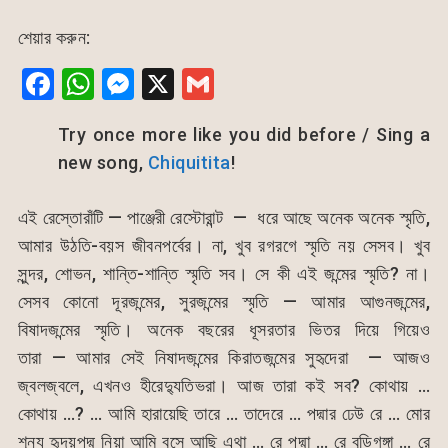
শেয়ার করুন:
F
W
M
X
G
a
h
e
m
Try once more like you did before / Sing a
c
at
s
ai
new song,
Chiquitita
!
e
s
s
l
b
A
e
এই রেস্তোরাঁটি — পাঞ্জেরী রেস্টোরান্ট — ধরে আছে অনেক অনেক স্মৃতি,
o
p
n
আমার উঠতি-বয়স জীবনপর্বের। না, খুব রগরগে স্মৃতি নয় সেসব। খুব
o
p
g
সুন্দর, শোভন, শান্তি-শান্তি স্মৃতি সব। সে কী এই জন্মের স্মৃতি? না।
k
er
সেসব কোনো দূরজন্মের, সুরজন্মের স্মৃতি — আমার আগুনজন্মের,
বিষাদজন্মের স্মৃতি। অনেক বছরের ধূসরতার ভিতর দিয়ে গিয়েও
তারা — আমার সেই নিষাদজন্মের কিরাতজন্মের সুহৃদেরা — আজও
জ্বলজ্বলে, এখনও হীরেদ্যুতিভরা। আজ তারা কই সব? কোথায় …
কোথায় …? … আমি হারায়েছি তারে … তাদেরে … পদ্মার ঢেউ রে … মোর
শূন্য হৃদয়পদ্ম নিয়া আমি বসে আছি এথা … রে পদ্মা … রে বুড়িগঙ্গা … রে