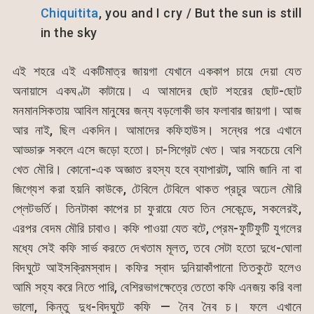
Chiquitita
, you and I cry / But the sun is still
in the sky
এই শহরে এই একটিমাত্র জায়গা যেখানে এককাপ চায়ে দেয়া যেত
অনায়াসে একঘণ্টা কাটায়ে। এ আমাদের ছোট শহরের ছোট-ছোট
মনমানসিকতায় আবিল মানুষের জন্য বড়লোকী ভাব ফলাবার জায়গা। আজ
আর নাই, ছিল একদিন। আমাদের কফিহাউস। সন্ধের পরে এখানে
আড্ডারু সকলে এসে জড়ো হতো। চা-সিগ্রেট খেত। আর সবচেয়ে বেশি
খেত মৌরি। কোনো-এক অজ্ঞাত রহস্য হবে ব্যাপারটা, আমি জানি না বা
জিগ্যেশ করা হয়নি কাউকে, টেবিলে টেবিলে থাকত প্রচুর অঢেল মৌরি
প্লেটভর্তি। তিনটাকা কাপের চা ফুরায়ে যেত তিন সেকেন্ডে, সকলেরই,
এরপর বেদম মৌরি চাবাও। কফি পাওয়া যেত বটে, প্রেম-ফুটিফুটি যুগলের
মধ্যে সেই কফি সার্ভ করতে দেখতাম মূলত, তবে সেটা হতো দুধে-ঘোলা
বিদঘুটে আইসক্রিমস্বাদ। কফির স্বাদ দুনিয়াকাঁপানো তিতকুটে হলেও
আমি সহ্য করে নিতে পারি, বেশিরভাগক্ষেত্রে তেতো কফি এনজয় করি বলা
ভালো, কিন্তু দুধ-বিদঘুটে কফি — নৈব নৈব চ। ফলে এখানে