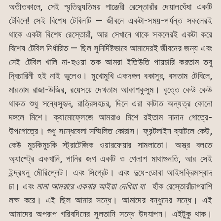
অতীতকালে, সেই স্মৃতিদ্যুতিময় পাঞ্জেরী রেস্তোরাঁর দেয়ালঘেঁষা একটি
টেবিলে! সেই বিশেষ টেবিলটি — জীবনে একটা-সময়-পর্যন্ত সকলেরই
থাকে একটা বিশেষ রেস্তোরাঁ, আর সেখানে থাকে সকলেরই একটা করে
বিশেষ টেবিল নির্ধারিত — ছিল সুনির্দিষ্টভাবে আমাদেরই জীবনের জন্য এবং
সেই টেবিল খালি না-হওয়া তক আমরা ইতিউতি পায়চারি করতাম তবু
দ্বিচারিনী হই নাই ভুলেও। মুখোমুখি একদঙ্গল বকাসুর, বসতাম টেবিলে,
মারতাম রাজা-উজির, রয়েসয়ে দেখতাম আকাশকুসুম। বৃত্তে কেউ কেউ
থাকত শুধু সন্ধেসুহৃদ, রাত্রিসহচর, দিনে এরা কাটাত অন্যত্র কোনো
দঙ্গলে মিশে। ক্যামোফ্লেজে আমরাও মিশে রইতাম নানান গোত্রে-
উপগোত্রে। শুধু সন্ধেবেলা সম্মিলিত কোরাস। ফ্রন্টলাইন ব্যাটলে কেউ,
কেউ মুচকিমুচকি স্ট্রাটেজিক ওয়ারফেয়ার সামলাতো। অস্ত্র বলতে
অ্যাশ্ট্রে একখানি, পানির জগ একটি ও গেলাশ মাথাগুনতি, আর সেই
ইন্দ্রধনু মৌরিপ্লেট। এবং সিগ্রেট। এবং দুধে-ডোবা আইসক্রিমস্বাদ
চা। এবং
মামা
আমরারে
একবার
আইয়া
দেখিয়া
যা
হাঁক রেস্তোরাঁচাপরাশি
লক্ষ করে। এই ছিল আমার সন্ধে। আমাদের বন্ধুদের সন্ধে। এই
আমাদের অপরূপ গরিবদিনের সুলতানি সন্ধে উদযাপন। এইটুকু থাক।