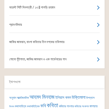
ফরেস্ট সিটি দিনপত্রী / ১৩ || পাপড়ি রহমান
শ্রাবণবিদায়
জাকির জাফরান, বাংলা কবিতার তিন দশকের তবিলদার
শোনো পুঁইপাতা, জাকির জাফরান ও এক গার্ডেনারের গান
ট্যাগগুলো
আহমদ মিনহাজ
উক্তিমালা
ইলিয়াস কমল
অনুবাদ
আত্মজৈবনিক
উপন্যাস
কবিতা
কবি
কালচার
কথাসাহিত্য
কবিতার গানপার
কথাসাহিত্যিক
কবিতার সংকলন
উৎসব