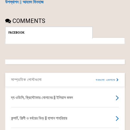
উপস্থাপন || আহমদ মিনহাজ
COMMENTS
FACEBOOK:
সাম্প্রতিক পোস্টগুলো
সবগুলো একসাথে
দ্য ওডিসি, ক্রিস্টোফার নোলানের || ইলিয়াস কমল
কন্সার্ট, শিল্পী ও বর্বরের ভিড় || হাসান শাহরিয়ার