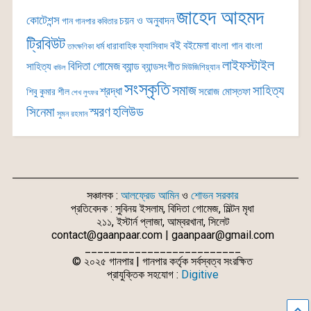
জাহেদ আহমদ
কোটেশন্স
চয়ন ও অনুবাদন
গান
গানপার কবিতার
ট্রিবিউট
বই
বইমেলা
বাংলা গান
বাংলা
ধর্ম
ধারাবাহিক
ফ্যাসিবাদ
তাৎক্ষণিকা
লাইফস্টাইল
বিদিতা গোমেজ
ব্যান্ড
সাহিত্য
ব্যান্ডসংগীত
মিউজিশিয়্যান
বাউল
সংস্কৃতি
সমাজ
সাহিত্য
শ্রদ্ধা
সরোজ মোস্তফা
শিবু কুমার শীল
শেখ লুৎফর
সিনেমা
স্মরণ
হলিউড
সুমন রহমান
সঞ্চালক :
আলফ্রেড আমিন
ও
শোভন সরকার
প্রতিবেদক : সুবিনয় ইসলাম, বিদিতা গোমেজ, মিল্টন মৃধা
২১১, ইস্টার্ন প্লাজা, আম্বরখানা, সিলেট
contact@gaanpaar.com | gaanpaar@gmail.com
_________________________
© ২০২৫ গানপার | গানপার কর্তৃক সর্বস্বত্ব সংরক্ষিত
প্রাযুক্তিক সহযোগ :
Digitive