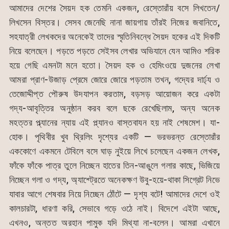
আমাদের দেশের সৈয়দ হক তেমনি একজন, রেস্তোরাঁয় বসে লিখতেন/
লিখসেন বিস্তর। সেসব জেনেছি নানা জায়গায় তাঁরই নিজের জবানিতে,
সহযাত্রী লেখকদের অনেকেই তাদের স্মৃতিনিবন্ধে সৈয়দ হকের এই দিকটি
নিয়ে বলেছেন। পড়তে পড়তে সেইসব লেখার অভিযানে যেন আমিও শরিক
হয়ে গেছি এমনটা মনে হতো। সৈয়দ হক ও হেমিংওয়ে দুজনের লেখা
আমরা প্রাণ-উজাড় প্রেমে জোরে জোরে পড়তাম তখন, গদ্যের দার্ঢ্য ও
তেজোদ্দীপ্ত পৌরুষ উদযাপন করতাম, বড়সড় আয়োজন করে একটা
গদ্য-আবৃত্তির অনুষ্ঠান করব বলে ছকে রেখেছিলাম, অন্য অনেক
মহত্তর প্ল্যানের ন্যায় এই প্ল্যানও বাস্তবাযন হয় নাই শেষমেশ। যা-
হোক। পৃথিবীর খুব থ্রিলিং দৃশ্যের একটি — ভরভরন্ত রেস্তোরাঁর
এককোণে একমনে টেবিলে বসে ঘাড় নুইয়ে লিখে চলেছেন একজন লেখক,
ফাঁকে ফাঁকে পাত্র তুলে নিচ্ছেন হাতের তিন-আঙুলে গলার কাছে, ভিজিয়ে
নিচ্ছেন গলা ও গদ্য, অ্যাশ্ট্রেতে অনেকক্ষণ উবু-হয়ে-থাকা সিগ্রেট নিভে
যাবার আগে শেষবার নিয়ে নিচ্ছেন ঠোঁটে — দৃশ্য বটে! আমাদের দেশে ওই
কালচারটা, ধারণা করি, সেভাবে গড়ে ওঠে নাই। বিদেশে এইটা আছে,
এখনও, অন্তত অরহান পামুক যদি মিথ্যা না-বলেন। আমরা এখানে