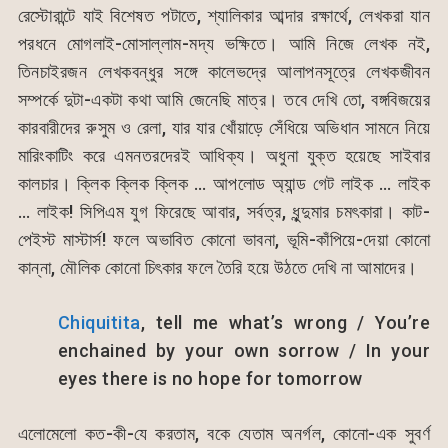
রেস্টোরান্টে যাই বিশেষত পটাতে, শ্যালিকার আব্দার রক্ষার্থে, লেখকরা যান
পরধনে মোগলাই-মোসাল্লাম-মদ্য ভক্ষিতে। আমি নিজে লেখক নই,
তিনচাইরজন লেখকবন্ধুর সঙ্গে কালেভদ্রে আলাপনসূত্রে লেখকজীবন
সম্পর্কে দুটা-একটা কথা আমি জেনেছি মাত্র। তবে দেখি তো, বঙ্গবিজয়ের
কারবারীদের রুসুম ও রেলা, যার যার খোঁয়াড়ে সেঁধিয়ে অভিধান সামনে নিয়ে
মারিংকাটিং করে এমনতরদেরই আধিক্য। অধুনা যুক্ত হয়েছে সাইবার
কালচার। ক্লিক ক্লিক ক্লিক … আপলোড অ্যান্ড গেট লাইক … লাইক
… লাইক! সিপিএম যুগ ফিরেছে আবার, সর্বত্র, ধুন্দুমার চমৎকারা। কাট-
পেইস্ট মাস্টার্স! ফলে অভাবিত কোনো ভাবনা, ভূমি-কাঁপিয়ে-দেয়া কোনো
কান্না, মৌলিক কোনো চিৎকার ফলে তৈরি হয়ে উঠতে দেখি না আমাদের।
Chiquitita
, tell me what’s wrong / You’re
enchained by your own sorrow / In your
eyes there is no hope for tomorrow
এলোমেলো কত-কী-যে করতাম, বকে যেতাম অনর্গল, কোনো-এক সুবর্ণ