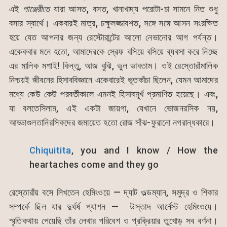
এই
পাঞ্জেরী
তে যারা আসত, বসত, খানাখাদ্য পরোটা-চা সামনে নিত শুধু
বসার স্বার্থে। একবারই মাত্র, চক্ষুলজ্জাবশত, সঙ্গে সঙ্গে আসন সংরক্ষিত
হয়ে যেত আপনার জন্য রেস্টোরান্টের আলো নেভানোর আগ পর্যন্ত।
একেকবার মনে হতো, আমাদেরকে স্রেফ বসিয়ে বসিয়ে ব্যবসা করে নিচ্ছে
এর মালিক মশাই! কিন্তু, আজ বুঝি, ভুল ভাবতাম। ওই রেস্তোরাঁমালিক
নিশ্চয়ই জীবনের হিসাববিজ্ঞানে একেবারেই ভূতকাঁচা ছিলেন, যেমন আমাদের
মধ্যে কেউ কেউ পরবর্তীকালে এমনই হিসাবমূর্খ প্রমাণিত হয়েছে। এবং,
যা বলতেসিলাম, এই একটা জায়গা, যেখানে ভোজনরসিক নয়,
আড্ডাগুলতানিরসিকদের জমায়েত হতো রোজ সাঁঝ-ফুরানো নগরান্ধকারে।
Chiquitita
, you and I know / How the
heartaches come and they go
রেস্তোরাঁয় বসে লিখতেন হেমিংওয়ে — দ্যাট ওল্ডম্যান, সমুদ্র ও শিকার
সম্পর্কে ছিল যার দুর্ধর্ষ প্যাশন — উস্তাদ আর্নেস্ট হেমিংওয়ে।
স্মৃতিকথায় পেয়েছি তাঁর লেখার পরিবেশ ও প্রক্রিয়ার তুখোড় সব বর্ণনা।