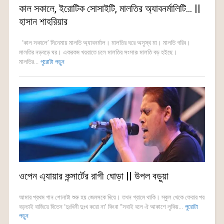
কাল সকালে, ইরোটিক সোসাইটি, মালতির অ্যাবনর্মালিটি… ||
হাসান শাহরিয়ার
‘কাল সকালে’ সিনেমায় মালতি অ্যাবনর্মাল। মালতির ঘরে অসুস্থ মা। মালতি গরিব।
মালতির নড়বড়ে ঘর। একরকম খয়রাতে চলে মালতির সংসার৷ মালতি বড় হইছে।
মালতির...
পুরোটা পড়ুন
ওপেন এ্যায়ার কন্সার্টের রাগী ঘোড়া || উপল বড়ুয়া
আমার প্রথম গান শোনাটা শুরু হয় জেমসকে দিয়ে। তখন গ্রামে থাকি। স্কুল থেকে ফেরার পর
বড়ভাই বাজিয়ে দিতেন ‘দুঃখিনী দুঃখ করো না’ কিংবা “সবাই বলে ঐ আকাশে লুকিয়...
পুরোটা
পড়ুন