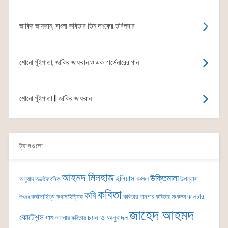
জাকির জাফরান, বাংলা কবিতার তিন দশকের তবিলদার
শোনো পুঁইপাতা, জাকির জাফরান ও এক গার্ডেনারের গান
শোনো পুঁইপাতা || জাকির জাফরান
ট্যাগগুলো
আহমদ মিনহাজ
উক্তিমালা
ইলিয়াস কমল
অনুবাদ
আত্মজৈবনিক
উপন্যাস
কবিতা
কবি
কালচার
কথাসাহিত্য
কবিতার গানপার
কথাসাহিত্যিক
কবিতার সংকলন
উৎসব
জাহেদ আহমদ
কোটেশন্স
চয়ন ও অনুবাদন
গান
গানপার কবিতার