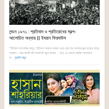
লন্ডন ১৯৭১ : প্রতিবাদ ও প্রতিরোধের স্বল্প-
আলোচিত অধ্যায় || ইমরান ফিরদাউস
“ইতিহাস তাৎপর্যময় বস্তু। ইতিহাস অজানা থাকলে ধরে নেয়া যায় আপনার জন্ম হয়েছে মাত্র
গতকাল। আর আপনি যদি গতকালই জন্মে থাকেন … তবে, যে-কোনো ব্যক্তি আপনাকে
যা...
পুরোটা পড়ুন