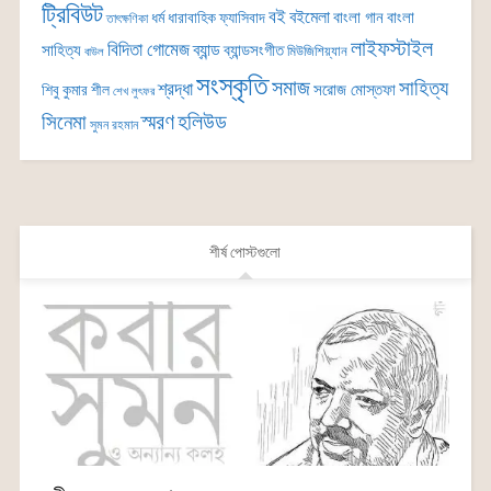
ট্রিবিউট
বই
বইমেলা
বাংলা গান
বাংলা
ধর্ম
ধারাবাহিক
ফ্যাসিবাদ
তাৎক্ষণিকা
লাইফস্টাইল
বিদিতা গোমেজ
ব্যান্ড
সাহিত্য
ব্যান্ডসংগীত
মিউজিশিয়্যান
বাউল
সংস্কৃতি
সমাজ
সাহিত্য
শ্রদ্ধা
সরোজ মোস্তফা
শিবু কুমার শীল
শেখ লুৎফর
সিনেমা
স্মরণ
হলিউড
সুমন রহমান
শীর্ষ পোস্টগুলো