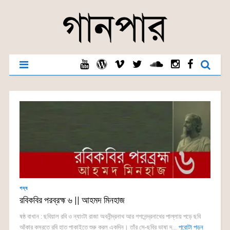
গদ্য
রবিকবির পরব্রহ্ম ৬ || আহমদ মিনহাজ
ষষ্ঠ বাখান : ছবিয়াল রবি ও ন্যাংটা রাজা অবনীন্দ্রনাথ আর গগনেন্দ্রনাথের পাল্লায় পড়ে ছবি
আঁকার কসরতে রবি হাত পাকাইতে শুরু করল একদিন। তাঁর সে-ছবির ভাষা দ...
পুরোটা পড়ুন