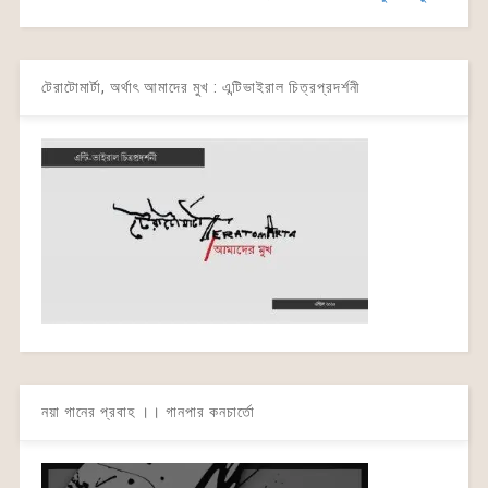
টেরাটোমার্টা, অর্থাৎ আমাদের মুখ : এন্টিভাইরাল চিত্রপ্রদর্শনী
নয়া গানের প্রবাহ ।। গানপার কনচার্তো