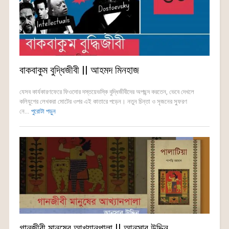
বাকবাকুম বুদ্ধিজীবী || আহমদ মিনহাজ
যেসব কার্যকারণফেরে ফিওদোর দস্তয়েভস্কি বুদ্ধিজীবীদের অপছন্দ করতেন, ভেবে দেখলে
কলিযুগের লেখকরা মোটের ওপর এই কাতারে পড়েন। নতুন চিন্তা ও সৃজনের স্ফুরণ
নে...
পুরোটা পড়ুন
গানজীবী মানুষের আখ্যানপালা || আনসার উদ্দিন