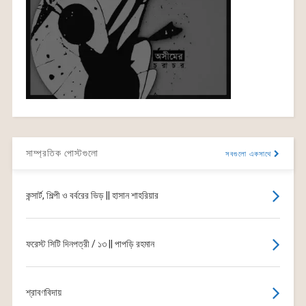
সাম্প্রতিক পোস্টগুলো
সবগুলো একসাথে
কন্সার্ট, শিল্পী ও বর্বরের ভিড় || হাসান শাহরিয়ার
ফরেস্ট সিটি দিনপত্রী / ১৩ || পাপড়ি রহমান
শ্রাবণবিদায়