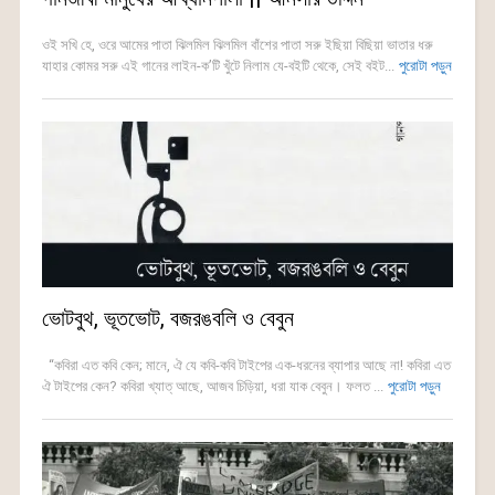
ওই সখি হে, ওরে আমের পাতা ঝিলমিল ঝিলমিল বাঁশের পাতা সরু ইছিয়া বিছিয়া ভাতার ধরু
যাহার কোমর সরু এই গানের লাইন-ক’টি খুঁটে নিলাম যে-বইটি থেকে, সেই বইট...
পুরোটা পড়ুন
ভোটবুথ, ভূতভোট, বজরঙবলি ও বেবুন
“কবিরা এত কবি কেন; মানে, ঐ যে কবি-কবি টাইপের এক-ধরনের ব্যাপার আছে না! কবিরা এত
ঐ টাইপের কেন? কবিরা খ্যাত্ আছে, আজব চিড়িয়া, ধরা যাক বেবুন। ফলত ...
পুরোটা পড়ুন