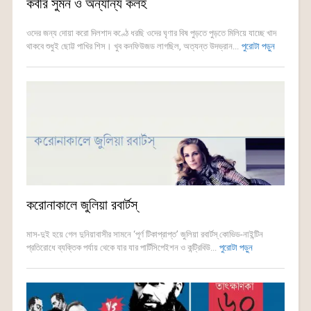
কবীর সুমন ও অন্যান্য কলহ
ওদের জন্য দোয়া করো দিলশাদ কণ্ঠে ধরছি ওদের ঘৃণার বিষ পুড়তে পুড়তে মিলিয়ে যাচ্ছে খাদ
থাকবে শুধুই ছোট্ট পাখির শিস। খুব কনফিউজড লাগছিল, অত্যন্ত উদভ্রান...
পুরোটা পড়ুন
করোনাকালে জুলিয়া রবার্টস্
মাস-দুই হয়ে গেল দুনিয়াবাসীর সামনে ‘পূর্ণ টিকাপ্রাপ্ত’ জুলিয়া রবার্টস্ কোভিড-নাইন্টিন
প্রতিরোধে ব্যক্তিক পর্যায় থেকে যার যার পার্টিসিপেইশন ও কন্ট্রিবিউ...
পুরোটা পড়ুন