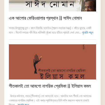
এক আলোর ফেরিওয়ালার প্রস্থান || সাঈদ নোমান
মাথায় উস্কুখুস্কু চুল। কানে হিয়ারিং অ্যাইড (শ্রবণ-সহায়ক যন্ত্র)। কাঁধে ঝুলছে একটি
থলে। সিলেট নগরের গলি দিয়ে খানিকটা কুঁজো হয়ে হাঁটতে প্রায়ই দেখা যেত...
পুরোটা পড়ুন
শীতকালই তো আমগো নাগরিক প্রেমিকা || ইলিয়াস কমল
উনারে কইলাম, তারে (শীতকাল) তো আসতেই হবে। আফটার অল শীতই তো আমাদের
একমাত্র নাগরিক প্রেমিকা। এই কথার প্রতিউত্তরে তিনি ফাঁস করলেন আমগো ঢাকাই
সিনেম...
পুরোটা পড়ুন