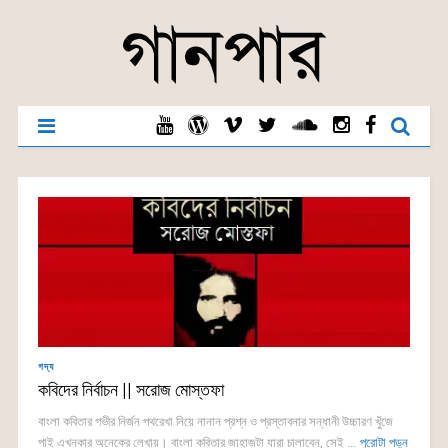
গদ্য
কবিদের নির্বাচন || সরোজ মোস্তফা
বাংলা কবিতার গভীর নির্জন পথরেখা নিয়ে নানান প্রশ্ন ও প্রস্তাবনার সন্ধানী উচ্চারণ খুঁজে
পাই এখনকার অনেকের লেখায়। বাংলা কবিতার জাহাজটা যারা চালাবেন, সেই ...
পুরোটা পড়ুন