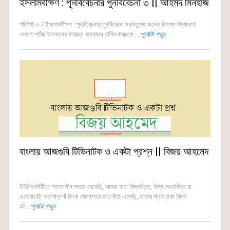
ইসলামবীক্ষণ : পুনর্বিবেচনার পুনর্বিবেচনা ৩ || আহমদ মিনহাজ
পরিশিষ্ট-৩ / ইসলামবীক্ষণ : পুনর্বিবেচনার পুনর্বিবেচনা মধ্যযুগের অনেক দিগগজ বিদ্বানকে
দেখতে পাচ্ছি ইসলামের মাহাত্ম্য ব্যাখ্যায় হাদিসশাস্ত্রকে ...
পুরোটা পড়ুন
বাংলায় আজগুবি টিভিনাটক ও একটা প্রশ্ন || বিজয় আহমেদ
ইউনিভার্সিটিতে পড়াকালীন সময়ে দেখেছি, আমরা যারা নিম্নবিত্ত, নিম্ন-মধ্যবিত্ত বা
একেবারেই অজপাড়াগাঁ কিংবা জেলাশহর হতে উঠে এসেছি, তাদের সাথে ঢাকা কিংবা
চট...
পুরোটা পড়ুন