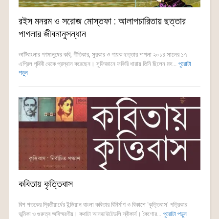
রইস মনরম ও সরোজ মোস্তফা : আলাপচারিতায় ছত্তার
পাগলার জীবনানুসন্ধান
ভাটিবাংলার গণমানুষের কবি, গীতিকার, সুরকার ও গায়ক ছত্তার পাগলা ২০১৪ সালের ১৭
এপ্রিল পৃথিবী থেকে প্রস্থান করেছেন। সুফিজ্ঞানে ফকিরি ধারায় তিনি ছিলেন মদ...
পুরোটা
পড়ুন
কবিতায় কৃত্তিবাস
বিশ শতকের দ্বিতীয়ার্ধের ইন্ডিয়ান বাংলা কবিতার বিনির্মাণ ও বিকাশে ‘কৃত্তিবাস’ পত্রিকার
ভূমিকা ও গুরুত্ব অবিস্মরণীয়। কথাটা আনডাউটেডলি স্বীকার্য। কৈশোর...
পুরোটা পড়ুন