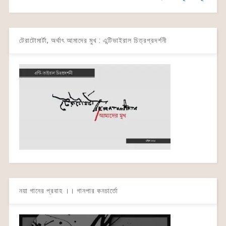
টেরাটোমার্টা, অর্থাৎ আমাদের মুখ : এন্টিভাইরাল চিত্রপ্রদর্শনী
নয়া গানের প্রবাহ ।। গানপার কনচার্তো