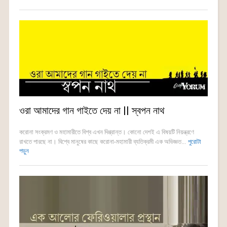
ওরা আমাদের গান গাইতে দেয় না || স্বপন নাথ
করোনা সংক্রমণ ও মহামারীতে বিশ্ব এখন দিগ্ভ্রান্ত। কোনো দেশই এ বিষয়টি নিয়ন্ত্রণে
রাখতে পারছে না। বিশ্বে মানুষের কাছে করোনা-মহামারী ব্যতিক্রমী এক অভিজ্ঞত...
পুরোটা
পড়ুন