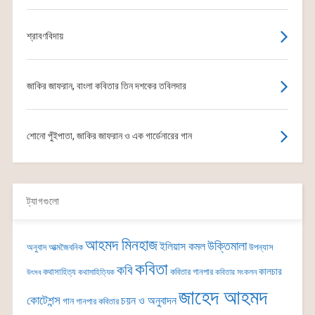
শ্রাবণবিদায়
জাকির জাফরান, বাংলা কবিতার তিন দশকের তবিলদার
শোনো পুঁইপাতা, জাকির জাফরান ও এক গার্ডেনারের গান
ট্যাগগুলো
আহমদ মিনহাজ
উক্তিমালা
ইলিয়াস কমল
অনুবাদ
আত্মজৈবনিক
উপন্যাস
কবিতা
কবি
কালচার
কথাসাহিত্য
কবিতার গানপার
কথাসাহিত্যিক
কবিতার সংকলন
উৎসব
জাহেদ আহমদ
কোটেশন্স
চয়ন ও অনুবাদন
গান
গানপার কবিতার