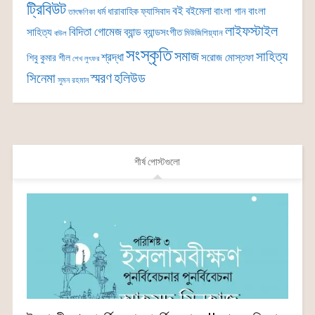
ট্রিবিউট
বই
বইমেলা
বাংলা গান
বাংলা
ধর্ম
ধারাবাহিক
ফ্যাসিবাদ
তাৎক্ষণিকা
লাইফস্টাইল
বিদিতা গোমেজ
ব্যান্ড
সাহিত্য
ব্যান্ডসংগীত
মিউজিশিয়্যান
বাউল
সংস্কৃতি
সমাজ
সাহিত্য
শ্রদ্ধা
সরোজ মোস্তফা
শিবু কুমার শীল
শেখ লুৎফর
সিনেমা
স্মরণ
হলিউড
সুমন রহমান
শীর্ষ পোস্টগুলো