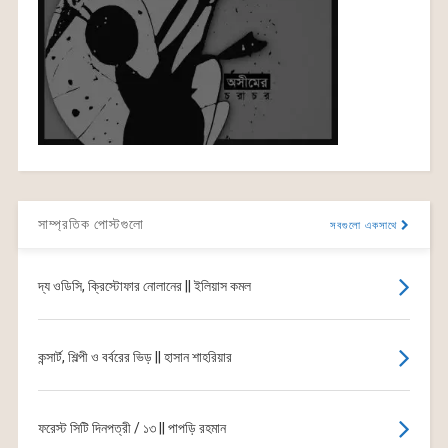
সাম্প্রতিক পোস্টগুলো
সবগুলো একসাথে
দ্য ওডিসি, ক্রিস্টোফার নোলানের || ইলিয়াস কমল
কন্সার্ট, শিল্পী ও বর্বরের ভিড় || হাসান শাহরিয়ার
ফরেস্ট সিটি দিনপত্রী / ১৩ || পাপড়ি রহমান