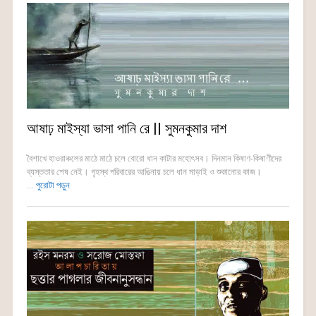
আষাঢ় মাইস্যা ভাসা পানি রে || সুমনকুমার দাশ
বৈশাখে হাওরাঞ্চলের মাঠে মাঠে চলে বোরো ধান কাটার মহোৎসব। দিনমান কিষাণ-কিষাণীদের
ব্যস্ততার শেষ নেই। গৃহস্থ পরিবারের আঙিনায় চলে ধান মাড়াই ও শুকানোর কাজ।
...
পুরোটা পড়ুন