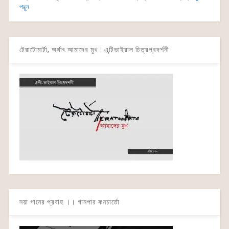
পড়ুন
টেরাটোমার্টা, অর্থাৎ আমাদের মুখ : এন্টিভাইরাল চিত্রপ্রদর্শনী
নয়া গানের প্রবাহ ।। গানপার কনচার্তো