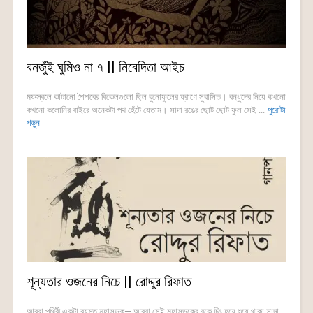
বনজুঁই ঘুমিও না ৭ || নিবেদিতা আইচ
মফস্বলে কাটানো শৈশবের বিকেলগুলো ছিল বুনোফুলের ঘ্রাণে সুবাসিত। বন্ধুদের নিয়ে কখনো
কখনো কলোনির বাইরে অনেকটা পথ হেঁটে যেতাম। সাদা রঙের ছোট ছোট ফুল সেই ...
পুরোটা
পড়ুন
শূন্যতার ওজনের নিচে || রোদ্দুর রিফাত
আব্বা পৃথিবী একটা ব‍্যস্ত মহাসড়ক— আব্বা সেই মহাসড়কের বুকে চিৎ হয়ে শুয়ে থাকা সাদা