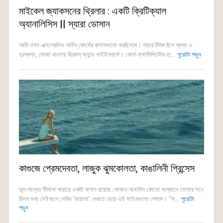
মাইকেল জ্যাকসনের থ্রিলার : একটি ক্রিটিক্যাল
অ্যানালিসিস || স্যারা ডোসান
আমি তখন এক্সপ্রেসিভ আর্টস্ কোর্সের ক্লাসগুলো করছিলাম। পড়ার টপিক ছিল স্বপ্ন ও
দুঃস্বপ্ন, সোজা বাংলায় ড্রিমস্ অ্যান্ড নাইটমেয়ার্স। কোর্স-ফ্যাসিলিটেটর হা...
পুরোটা পড়ুন
কাগুজে প্রেমদেবতা, লাজুক ঝুমকোলতা, কাঙালিনী প্রিন্সেস
ভুল-শুদ্ধের সীমানা পারায়ে একটা বাগান রয়েছে কোথাও অনাবিল কোনো অস্থানে তোমার সনে
মিলব সখা সেইখানে সেদিন ‘ডায়ানা’ দেখতে যেয়ে এই লাইনগুলো পেলাম। “স...
পুরোটা
পড়ুন