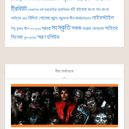
ট্রিবিউট
বই
বইমেলা
বাংলা গান
বাংলা
ধর্ম
ধারাবাহিক
ফ্যাসিবাদ
তাৎক্ষণিকা
লাইফস্টাইল
বিদিতা গোমেজ
ব্যান্ড
সাহিত্য
ব্যান্ডসংগীত
মিউজিশিয়্যান
বাউল
সংস্কৃতি
সমাজ
সাহিত্য
শ্রদ্ধা
সরোজ মোস্তফা
শিবু কুমার শীল
শেখ লুৎফর
সিনেমা
স্মরণ
হলিউড
সুমন রহমান
শীর্ষ পোস্টগুলো