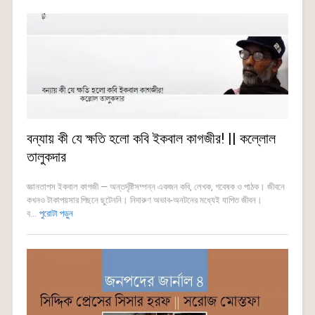
বন্যায় কী যে ক্ষতি হলো কবি ইকবাল কাগজীর! || কল্লোল
তালুকদার
জ্ঞানতাপস ইকবাল কাগজী — অন্তর্দৃষ্টিসম্পন্ন একজন কবি, লেখক, গবেষক ও পাঠক। জীবনে
কখনও টাকাপয়সার পিছনে ছুটেননি। নিদারুণ অভাব-অনটনের মধ্যেই যাপিত জীবন।
ব...
পুরোটা পড়ুন