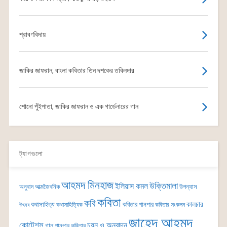
শ্রাবণবিদায়
জাকির জাফরান, বাংলা কবিতার তিন দশকের তবিলদার
শোনো পুঁইপাতা, জাকির জাফরান ও এক গার্ডেনারের গান
ট্যাগগুলো
আহমদ মিনহাজ
উক্তিমালা
ইলিয়াস কমল
অনুবাদ
আত্মজৈবনিক
উপন্যাস
কবিতা
কবি
কালচার
কথাসাহিত্য
কবিতার গানপার
কথাসাহিত্যিক
কবিতার সংকলন
উৎসব
জাহেদ আহমদ
কোটেশন্স
চয়ন ও অনুবাদন
গান
গানপার কবিতার