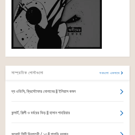
সাম্প্রতিক পোস্টগুলো
সবগুলো একসাথে
দ্য ওডিসি, ক্রিস্টোফার নোলানের || ইলিয়াস কমল
কন্সার্ট, শিল্পী ও বর্বরের ভিড় || হাসান শাহরিয়ার
ফরেস্ট সিটি দিনপত্রী / ১৩ || পাপড়ি রহমান