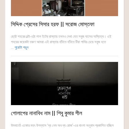
সিদ্দিক প্রেসের সিসার হরফ || সরোজ মোস্তফা
ছোট্ট শহরের চল্টা-ওঠা লাল ইটের রাস্তায় তখনও দেখা যেত সবুজ ঘাসের অস্তিত্ব। এই
শহরের কয়েকটা তরুণ আমরা এই রাস্তায় হাঁটতে হাঁটতে টিয়া পাখির চেয়ে সবুজ হতে
...
পুরোটা পড়ুন
গোলাপের নানাবিধ নাম || শিবু কুমার শীল
উমবার্তো একোর মহৎ উপন্যাস ‘দ্য নেম অব দ্য রোজ’-এর বাংলা অনুবাদ প্রকাশিত হচ্ছিল