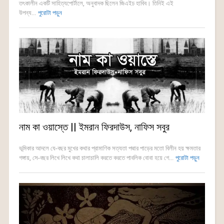
তৎকালীন একটি সাহিত্যপোর্টালে, অনুবাদক ছিলেন জিএইচ হাবিব। তিনিই এই
উপন্য...
পুরোটা পড়ুন
নাম কা ওয়াস্তে || ইমরান ফিরদাউস, নাফিস সবুর
ভূমিকার আদলে যে-বছর মুখের কথার প্রামাণিক সত্যতা পদ্মার পাড়ের মতো বিলীন হয় ক্ষমতার
গঙ্গায়, সে-বছর লিখে লিখে কথা চালাচালি করতে করতে পাবলিক বোবা হয়ে গে...
পুরোটা পড়ুন