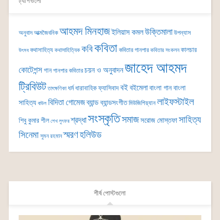
ট্যাগগুলো
আহমদ মিনহাজ
উক্তিমালা
ইলিয়াস কমল
অনুবাদ
আত্মজৈবনিক
উপন্যাস
কবিতা
কবি
কালচার
কথাসাহিত্য
কবিতার গানপার
কথাসাহিত্যিক
কবিতার সংকলন
উৎসব
জাহেদ আহমদ
কোটেশন্স
চয়ন ও অনুবাদন
গান
গানপার কবিতার
ট্রিবিউট
বই
বইমেলা
বাংলা গান
বাংলা
ধর্ম
ধারাবাহিক
ফ্যাসিবাদ
তাৎক্ষণিকা
লাইফস্টাইল
বিদিতা গোমেজ
ব্যান্ড
সাহিত্য
ব্যান্ডসংগীত
মিউজিশিয়্যান
বাউল
সংস্কৃতি
সমাজ
সাহিত্য
শ্রদ্ধা
সরোজ মোস্তফা
শিবু কুমার শীল
শেখ লুৎফর
সিনেমা
স্মরণ
হলিউড
সুমন রহমান
শীর্ষ পোস্টগুলো