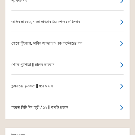
শ্রাবণবিদায়
জাকির জাফরান, বাংলা কবিতার তিন দশকের তবিলদার
শোনো পুঁইপাতা, জাকির জাফরান ও এক গার্ডেনারের গান
শোনো পুঁইপাতা || জাকির জাফরান
জন্মগানের কৃতজ্ঞতা || মনোজ দাস
ফরেস্ট সিটি দিনপত্রী / ১২ || পাপড়ি রহমান