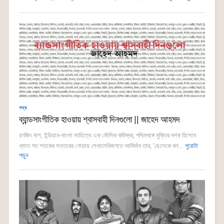
গদ্য
ব্যান্ডসাংগীতিক হাওয়ায় শ্বাসবাহী দিনগুলো || জাহেদ আহমদ
রণজিৎ দাশ, ইন্ডিয়ান-বাংলা সাহিত্যে এক মৌলিক কবিস্বর, পশ্চিমবঙ্গে মুক্তির দশক হিশেবে
খ্যাত গত শতকের সত্তরের গোড়ায় লেখালেখিজগতে আবির্ভাব তার, ‘ছেলেকে বল...
পুরোটা
পড়ুন