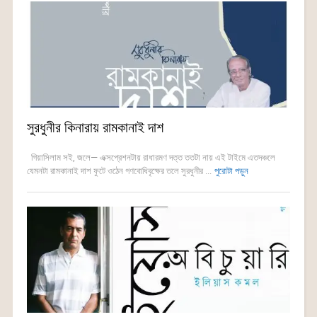
সুরধুনীর কিনারায় রামকানাই দাশ
গিয়াসিলাম সই, জলে— এক্সপ্রেশনটায় রাধারমণ দত্ত ততটা নায় এই টাইমে এতদঞ্চলে
যেমনটা রামকানাই দাশ ফুটে ওঠেন গণবোধিবৃক্ষের তলে সুরধুনীর ...
পুরোটা পড়ুন