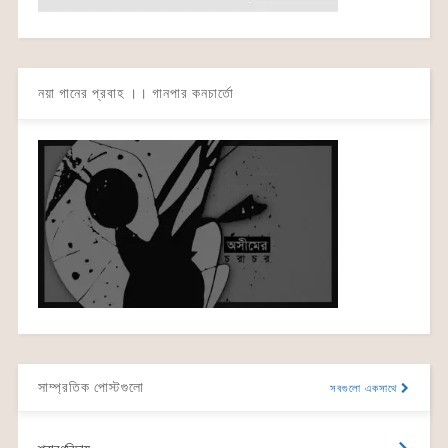
নয়া গানের প্রবাহ ।। গানপার কনচার্তো
সাম্প্রতিক পোস্টগুলো
সবগুলো একসাথে