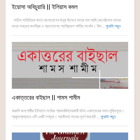
ইয়োসা অবিচুয়ারি || ইলিয়াস কমল
লাতিন সাহিত্যিক বলতে বাংলাদেশের মানুষ হিসেবে যাদের নাম আমি জেনেছিলাম তাদের
মধ্যে সবচেয়ে জনপ্রিয় ও গ্রহণযোগ্য গ্যাব্রিয়েল গার্সিয়া মার্কেস। কিন...
পুরোটা পড়ুন
একাত্তরের বাইছাল || শামস শামীম
বাঙালি জনগোষ্ঠীর ইতিহাসে সর্বোচ্চ প্রভাববিস্তারকারী ঘটনা একাত্তরের মহান মুক্তিযুদ্ধ।
প্রকৃতপ্রস্তাবে এটি একটি গণযুদ্ধ। স্বাধীনতা লাভের সুবর্ণ জয়ন্তী ...
পুরোটা পড়ুন