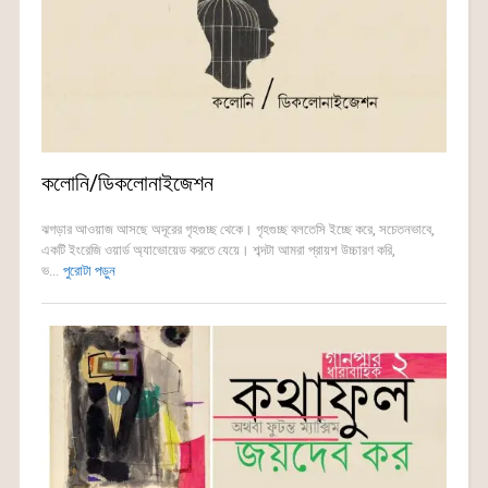
কলোনি/ডিকলোনাইজেশন
ঝগড়ার আওয়াজ আসছে অদূরের গৃহগুচ্ছ থেকে। গৃহগুচ্ছ বলতেসি ইচ্ছে করে, সচেতনভাবে,
একটি ইংরেজি ওয়ার্ড অ্যাভোয়েড করতে যেয়ে। শব্দটা আমরা প্রায়শ উচ্চারণ করি,
ভ...
পুরোটা পড়ুন