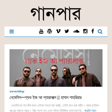
অ্যালবামরিভিয়্যু
নেমেসিস—ল্যভ ইজ আ প্যারালাক্স || হাসান শাহরিয়ার
নেমেসিসের গান ঠিক কখন থেইকা শুনতে শুরু করছি, এইটা মনে করা কঠিন। প্রায় ছাব্বিশ
বছরের পুরানো ব্যান্ড। কিছু সলো সহ এখন পর্যন্ত মিউজিক অ্যালবাম রি...
পুরোটা পড়ুন