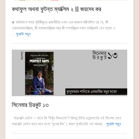
কথাফুল অথবা ফুটন্ত ম্যাক্সিম ২ || জয়দেব কর
♣ অধিকাংশ সময় পৃথিবীজুড়ে রাজনীতির এমন এক স্বভাব পরিলক্ষিত হয় যে, কী
একনায়কতান্ত্রিক, কী সমাজতান্ত্রিক আর কী গণতান্ত্রিক সকল তান্ত্রিকই যেন হত্যা ও
...
পুরোটা পড়ুন
সিনেমার চিরকুট ১৩
পারফেক্ট ডেইস — মানে কি ‘নিখুঁত দিনগুলো’? কিন্তু উইম ওয়েন্ডার্সের এই সিনেমা দেখে
পারফেক্ট ডেইস মানে মনে হলো ‘সুখের দিন’। কারণ সুখটাকেই তো আমরা...
পুরোটা পড়ুন