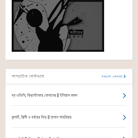
সাম্প্রতিক পোস্টগুলো
সবগুলো একসাথে
দ্য ওডিসি, ক্রিস্টোফার নোলানের || ইলিয়াস কমল
কন্সার্ট, শিল্পী ও বর্বরের ভিড় || হাসান শাহরিয়ার