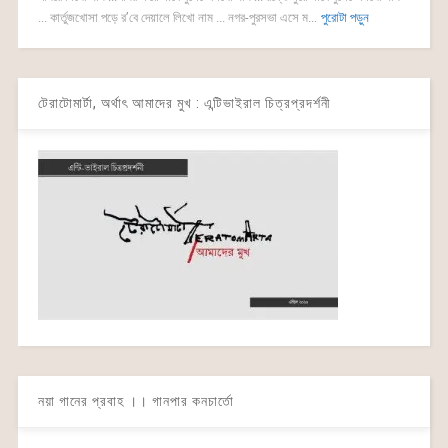
... কার্তুজখোসা পড়ে র’বে দেয়ালে লিখো নাম ... নগর-পুরসভা এসে ম...
পুরোটা পড়ুন
টেরাটোমার্টা, অর্থাৎ আমাদের মুখ : এন্টিভাইরাল চিত্রপ্রদর্শনী
নয়া গানের প্রবাহ ।। গানপার কনচার্তো