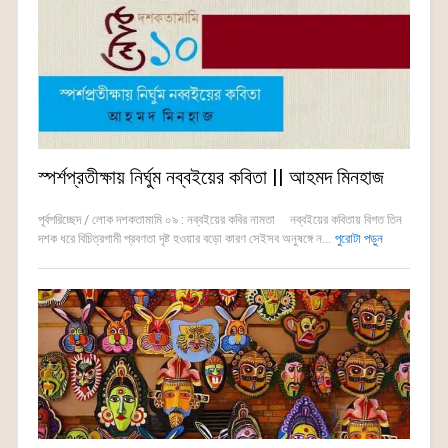
স্পর্শপ্রতীক্ষায় নির্ঘুম নব্বইয়ের কবিতা || আহমদ মিনহাজ
পূর্বপরিচ্ছেদ / লোক দশকতামামি ০৯ : নব্বইয়ের কবির নামতা নব্বইয়ের কবিতায় বিগত তিন
দশক ধরে বিচিত্রগামী প্রবণতা দৃষ্ট হওয়ার বড়ো কারণ সেইসব অনুষঙ্গে ন...
পুরোটা পড়ুন