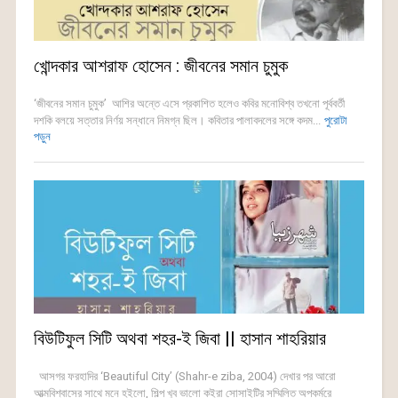
খোন্দকার আশরাফ হোসেন : জীবনের সমান চুমুক
‘জীবনের সমান চুমুক’ আশির অন্তে এসে প্রকাশিত হলেও কবির মনোবিশ্ব তখনো পূর্ববর্তী
দশকি বলয়ে সত্তার নির্ণয় সন্ধানে নিমগ্ন ছিল। কবিতার পালাবদলের সঙ্গে কদম...
পুরোটা
পড়ুন
বিউটিফুল সিটি অথবা শহর-ই জিবা || হাসান শাহরিয়ার
আসগর ফরহাদির ‘Beautiful City’ (Shahr-e ziba, 2004) দেখার পর আরো
আত্মবিশ্বাসের সাথে মনে হইলো, শিল্প খুব ভালো কইরা সোসাইটির সম্মিলিত অপকর্মরে