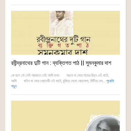
রবীন্দ্রনাথের দুটি গান : ব্যক্তিগত পাঠ || সুমনকুমার দাশ
কে বলে গো সেই প্রভাতে নেই আমি যখন পড়বে না মোর পায়ের চিহ্ন এই বাটে,
আমি বাইব না মোর খেয়াতরী এই ঘাটে, চুকিয়ে দেবো বেচাকেনা, মিটিয়ে দেব...
পুরোটা
পড়ুন