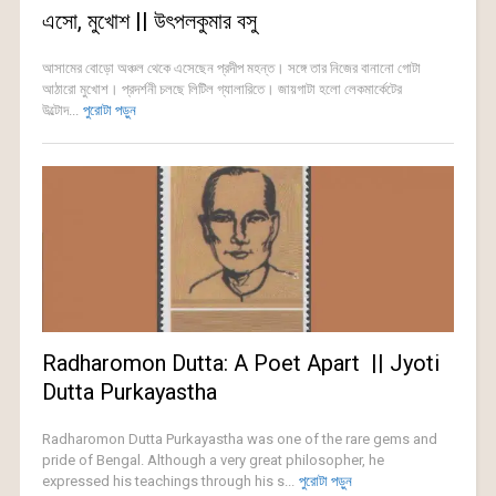
এসো, মুখোশ || উৎপলকুমার বসু
আসামের বোড়ো অঞ্চল থেকে এসেছেন প্রদীপ মহন্ত। সঙ্গে তার নিজের বানানো গোটা
আঠারো মুখোশ। প্রদর্শনী চলছে লিটিল গ্যালারিতে। জায়গাটা হলো লেকমার্কেটের
উল্টোদ...
পুরোটা পড়ুন
Radharomon Dutta: A Poet Apart || Jyoti
Dutta Purkayastha
Radharomon Dutta Purkayastha was one of the rare gems and
pride of Bengal. Although a very great philosopher, he
expressed his teachings through his s...
পুরোটা পড়ুন