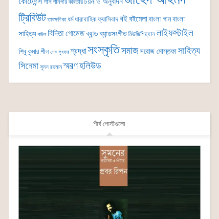
কোটেশন্স
চয়ন ও অনুবাদন
গান
গানপার কবিতার
ট্রিবিউট
বই
বইমেলা
বাংলা গান
বাংলা
ধর্ম
ধারাবাহিক
ফ্যাসিবাদ
তাৎক্ষণিকা
লাইফস্টাইল
বিদিতা গোমেজ
ব্যান্ড
সাহিত্য
ব্যান্ডসংগীত
মিউজিশিয়্যান
বাউল
সংস্কৃতি
সমাজ
সাহিত্য
শ্রদ্ধা
সরোজ মোস্তফা
শিবু কুমার শীল
শেখ লুৎফর
সিনেমা
স্মরণ
হলিউড
সুমন রহমান
শীর্ষ পোস্টগুলো