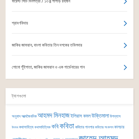
ফরেস্ট সিটি দিনপত্রী / ১৩ || পাপড়ি রহমান
শ্রাবণবিদায়
জাকির জাফরান, বাংলা কবিতার তিন দশকের তবিলদার
শোনো পুঁইপাতা, জাকির জাফরান ও এক গার্ডেনারের গান
ট্যাগগুলো
আহমদ মিনহাজ
উক্তিমালা
ইলিয়াস কমল
অনুবাদ
আত্মজৈবনিক
উপন্যাস
কবিতা
কবি
কালচার
কথাসাহিত্য
কবিতার গানপার
কথাসাহিত্যিক
কবিতার সংকলন
উৎসব
জাহেদ আহমদ