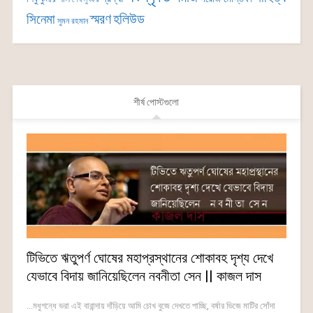
সিনেমা
স্মরণ
হলিউড
সুমন রহমান
শীর্ষ পোস্টগুলো
টিভিতে ঋতুপর্ণ ঘোষের মহাপ্রস্থানের শোকাবহ দৃশ্য দেখে
যেভাবে বিদায় জানিয়েছিলেন নবনীতা সেন || কাজল দাস
...মধুগন্ধে ভরা এই বারান্দায় দাঁড়িয়ে আমি চোখ বুজে দেখতে পাচ্ছি, বর্ষার ভিজে মাটির সোঁদা