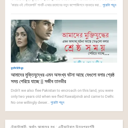
‘কারার ওই লৌহকপাট’ গানটি এআর রহমানের নতুন কম্পোজিশনে ব্যবহার করা...
পুরোটা পড়ুন
ম্যুভিরিভিয়্যু
আমাদের মুক্তিযুদ্ধের এমন অসংখ্য ঘটনা আছে যেগুলো বলার শ্রেষ্ঠ
সময় পেরিয়ে যাচ্ছে || সজীব তানভীর
Didn’t we also flee Pakistan to encroach on this land, you were
only two years old when we fled Rawalpindi and came to Delhi.
No one willingly deser...
পুরোটা পড়ুন
টেরাটোমার্টা, অর্থাৎ আমাদের মুখ : এন্টিভাইরাল চিত্রপ্রদর্শনী