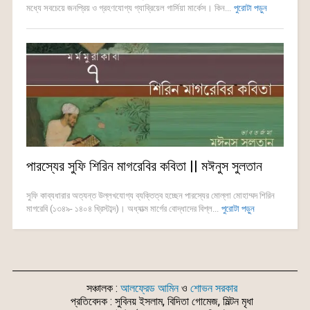
মধ্যে সবচেয়ে জনপ্রিয় ও গ্রহণযোগ্য গ্যাব্রিয়েল গার্সিয়া মার্কেস। কিন...
পুরোটা পড়ুন
পারস্যের সুফি শিরিন মাগরেবির কবিতা || মঈনুস সুলতান
সুফি কাব্যধারার অত্যন্ত উল্লখযোগ্য ব্যক্তিত্ব হচ্ছেন পারস্যের মোল্লা মোহাম্মদ শিরিন
মাগরেবি (১৩৪৯- ১৪০৪ খ্রিস্টাব্দ)। অধ্যাত্ম মার্গের বোদ্ধাদের বিশ্ল...
পুরোটা পড়ুন
সঞ্চালক :
আলফ্রেড আমিন
ও
শোভন সরকার
প্রতিবেদক : সুবিনয় ইসলাম, বিদিতা গোমেজ, মিল্টন মৃধা