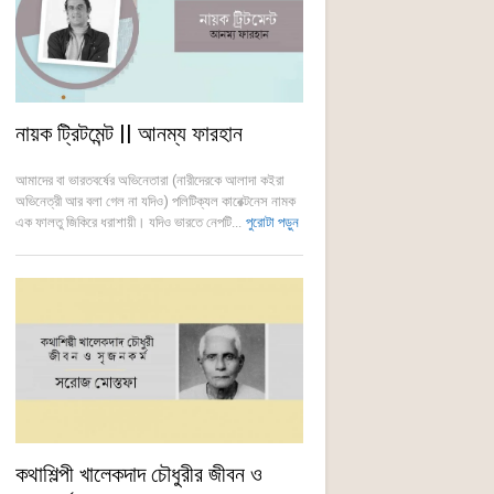
নায়ক ট্রিটমেন্ট || আনম্য ফারহান
আমাদের বা ভারতবর্ষের অভিনেতারা (নারীদেরকে আলাদা কইরা
অভিনেত্রী আর বলা গেল না যদিও) পলিটিক্যল কারেক্টনেস নামক
এক ফালতু জিকিরে ধরাশায়ী। যদিও ভারতে নেপটি...
পুরোটা পড়ুন
কথাশিল্পী খালেকদাদ চৌধুরীর জীবন ও