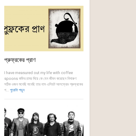
প্রুফ্রকের প্রাণ
I have measured out my life with coffee
spoons কফির চামচ দিয়ে কে যেন জীবন করেছেন নিদারুণ
সঠিক ওজন শুনেছি শুনেছি তার নাম এলিয়ট আলফ্রেড প্রুফ্রকের
গ...
পুরোটা পড়ুন