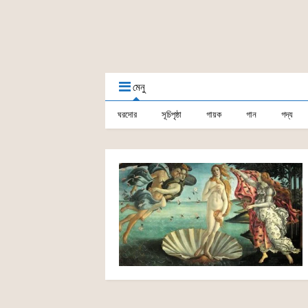
মেনু
ঘরদোর
সূচিপৃষ্ঠা
গায়ক
গান
গদ্য