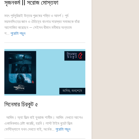
সৃজনকর্ম || সরোজ মোস্তফা
মহৎ পূর্বসুরিরাই উত্তর পুরুষের শক্তি ও আদর্শ। পূর্ব
ময়মনসিংহের জ্ঞান ও ঐতিহ্যে বাংলার সারস্বত সমাজকে যাঁরা
আলোকিত করেছেন — সেইসব ধীমান মনীষার অন্যতম
শ...
পুরোটা পড়ুন
সিনেমার চিরকুট ৫
আদিম। অ্যা ফিল্ম বাই যুবরাজ শামীম। আদিম দেখতে আগেও
একাধিকবার চেষ্টা করেছি, হয়নি। লাস্ট টাইম বুয়েট ফিল্ম
ফেস্টিভ্যালে যখন দেখতে যাই, অর্ধেক...
পুরোটা পড়ুন