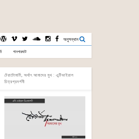
অনুসন্ধান
তা
গানপারঘাট
টেরাটোমার্টা, অর্থাৎ আমাদের মুখ : এন্টিভাইরাল
চিত্রপ্রদর্শনী