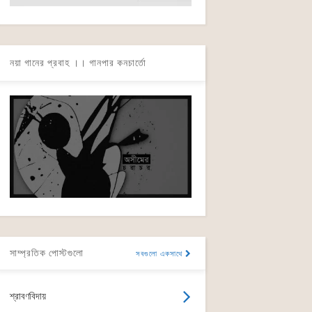
নয়া গানের প্রবাহ ।। গানপার কনচার্তো
সাম্প্রতিক পোস্টগুলো
সবগুলো একসাথে
শ্রাবণবিদায়