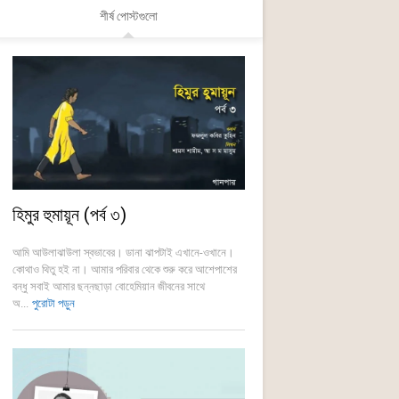
শীর্ষ পোস্টগুলো
হিমুর হুমায়ূন (পর্ব ৩)
আমি আউলাঝাউলা স্বভাবের। ডানা ঝাপটাই এখানে-ওখানে।
কোথাও থিতু হই না। আমার পরিবার থেকে শুরু করে আশেপাশের
বন্ধু সবাই আমার ছন্নছাড়া বোহেমিয়ান জীবনের সাথে
অ...
পুরোটা পড়ুন