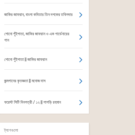
জাকির জাফরান, বাংলা কবিতার তিন দশকের তবিলদার
শোনো পুঁইপাতা, জাকির জাফরান ও এক গার্ডেনারের
গান
শোনো পুঁইপাতা || জাকির জাফরান
জন্মগানের কৃতজ্ঞতা || মনোজ দাস
ফরেস্ট সিটি দিনপত্রী / ১২ || পাপড়ি রহমান
ট্যাগগুলো