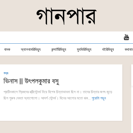
বাদক
অ্যালবামরিভিয়্যু
কন্সার্টরিভিয়্যু
ম্যুভিরিভিয়্যু
বইরিভিয়্যু
কথাবার্
গদ্য
ভিনাস || উৎপলকুমার বসু
প্রাচীনকালে গ্রিকদের স্ত্রীসৌন্দর্য নিয়ে বিশেষ চিন্তাভাবনা ছিল না। তাদের চিন্তার জগৎ জুড়ে
ছিল পুরুষ দেবতা অ্যাপোলো। আদর্শ সৌন্দর্য। দিনের আলোর মতো ঝক...
পুরোটা পড়ুন