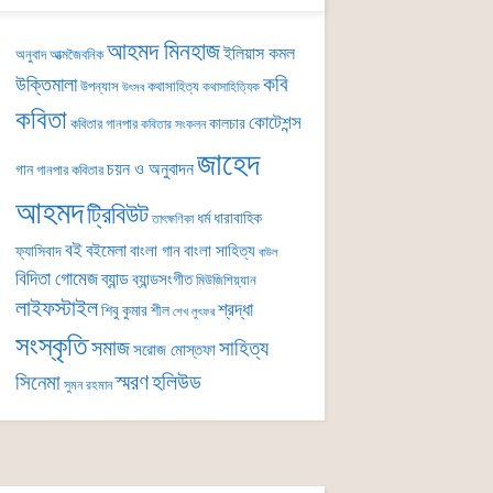
আহমদ মিনহাজ
ইলিয়াস কমল
অনুবাদ
আত্মজৈবনিক
কবি
উক্তিমালা
উপন্যাস
কথাসাহিত্য
কথাসাহিত্যিক
উৎসব
কবিতা
কোটেশন্স
কালচার
কবিতার গানপার
কবিতার সংকলন
জাহেদ
চয়ন ও অনুবাদন
গান
গানপার কবিতার
আহমদ
ট্রিবিউট
ধর্ম
ধারাবাহিক
তাৎক্ষণিকা
বই
বইমেলা
বাংলা গান
বাংলা সাহিত্য
ফ্যাসিবাদ
বাউল
বিদিতা গোমেজ
ব্যান্ড
ব্যান্ডসংগীত
মিউজিশিয়্যান
লাইফস্টাইল
শ্রদ্ধা
শিবু কুমার শীল
শেখ লুৎফর
সংস্কৃতি
সমাজ
সাহিত্য
সরোজ মোস্তফা
সিনেমা
স্মরণ
হলিউড
সুমন রহমান