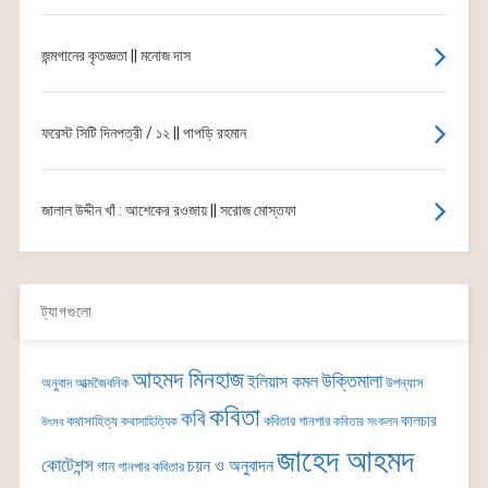
জন্মগানের কৃতজ্ঞতা || মনোজ দাস
ফরেস্ট সিটি দিনপত্রী / ১২ || পাপড়ি রহমান
জালাল উদ্দীন খাঁ : আশেকের রওজায় || সরোজ মোস্তফা
ট্যাগগুলো
আহমদ মিনহাজ
উক্তিমালা
ইলিয়াস কমল
অনুবাদ
আত্মজৈবনিক
উপন্যাস
কবিতা
কবি
কালচার
কথাসাহিত্য
কবিতার গানপার
কথাসাহিত্যিক
কবিতার সংকলন
উৎসব
জাহেদ আহমদ
কোটেশন্স
চয়ন ও অনুবাদন
গান
গানপার কবিতার