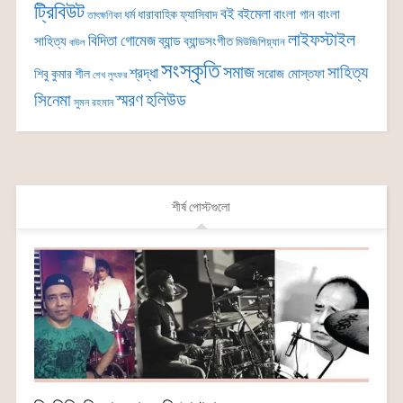
ট্রিবিউট
বই
বইমেলা
বাংলা গান
বাংলা
ধর্ম
ধারাবাহিক
ফ্যাসিবাদ
তাৎক্ষণিকা
লাইফস্টাইল
বিদিতা গোমেজ
ব্যান্ড
সাহিত্য
ব্যান্ডসংগীত
মিউজিশিয়্যান
বাউল
সংস্কৃতি
সমাজ
সাহিত্য
শ্রদ্ধা
সরোজ মোস্তফা
শিবু কুমার শীল
শেখ লুৎফর
সিনেমা
স্মরণ
হলিউড
সুমন রহমান
শীর্ষ পোস্টগুলো