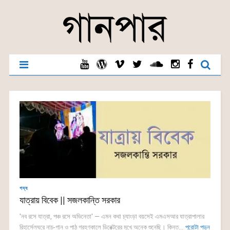
গদ্য
যাত্রায় বিবেক || সজলকান্তি সরকার
'নব রসে যাত্রা, পঞ্চ রসে অভিনেতা' — এমন কথা চ্যাংড়া বয়সেই এমএসআর যাত্রাপালার
রিহার্সেলঘরে নাচ-গান ও পাঠ গ্রহণকালে ডিরেক্টরের মুখে অনেক শুনেছি। কিন্ত...
পুরোটা পড়ুন