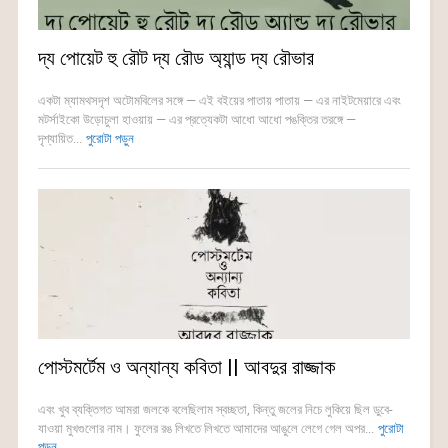
দ্য পোয়েট হু রৌট দ্য রৌড অ্যান্ড দ্য রৌভার
একটা ম্যামথসদৃশ অটোমবিলের সঙ্গে — এই বইয়ের পাতায় পাতায় — এর নাইটমেয়ারে এবং
মটর্সাইকো উড়োচুলা হাওয়ায় — এর প্রত্যেকটা আধো আধো পঙক্তির তরঙ্গে —
দৃশ্যায়িত...
পুরোটা পড়ুন
পোস্টমর্টেম ও অন্যান্য কবিতা || আবদুর রাজ্জাক
এবং খুব ব্যক্তিগত আমরা জলকে বলেছিলাম স্বচ্ছতা, কিন্তু জলের নিচে লুকিয়ে ছিল ডুবে-
যাওয়া মুখগুলোর নাম। ফুলের রঙ লিখতে লিখতে আমাদের আঙুলে লেগে গেল অপর...
পুরোটা
পড়ুন