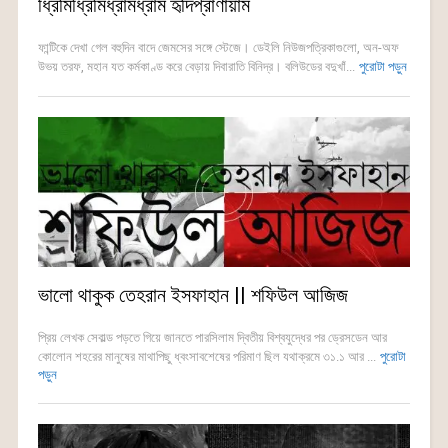
ধ্রিমিধ্রিমিধ্রামধ্রাম হৃদিপ্রাণায়াম
ফান্টিকে দেখা গেল বহুদিন বাদে জেমসের সঙ্গে স্টেজে। ডেইলি নিউজপত্রিকাগুলো, অন-অফ
উভয় তরফ, মহান যত কর্মকাণ্ড করে বেড়ায় দিবারাতি বিনিদ্র। বলিউডের বদুখাঁ...
পুরোটা পড়ুন
ভালো থাকুক তেহরান ইসফাহান || শফিউল আজিজ
প্রিয় লেখক সেবাল্ড পড়তে গিয়ে জানতে পারসিলাম দ্বিতীয় বিশ্বযুদ্ধের পর ড্রেসডেন আর
কোলোন শহরের মানুষের মাথাপিছু ধ্বংসাবশেষের পরিমাণ ছিল যথাক্রমে ৩১.১ আর ...
পুরোটা
পড়ুন