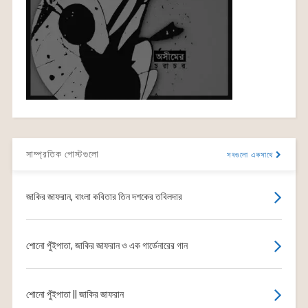
সাম্প্রতিক পোস্টগুলো
সবগুলো একসাথে
জাকির জাফরান, বাংলা কবিতার তিন দশকের তবিলদার
শোনো পুঁইপাতা, জাকির জাফরান ও এক গার্ডেনারের গান
শোনো পুঁইপাতা || জাকির জাফরান