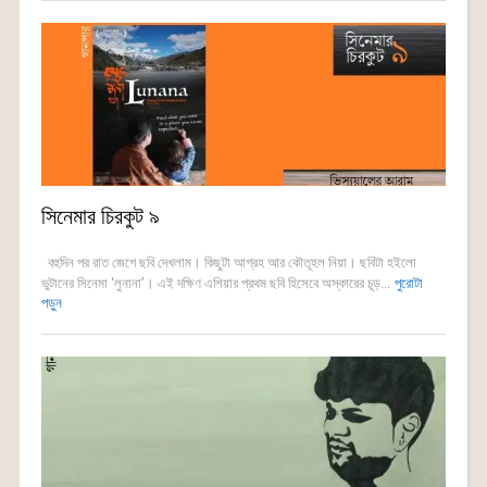
সিনেমার চিরকুট ৯
বহুদিন পর রাত জেগে ছবি দেখলাম। কিছুটা আগ্রহ আর কৌতূহল নিয়া। ছবিটা হইলো
ভুটানের সিনেমা ‘লুনানা’। এই দক্ষিণ এশিয়ার প্রথম ছবি হিসেবে অস্কারের চূড়...
পুরোটা
পড়ুন