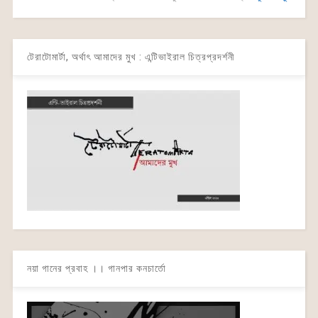
টেরাটোমার্টা, অর্থাৎ আমাদের মুখ : এন্টিভাইরাল চিত্রপ্রদর্শনী
নয়া গানের প্রবাহ ।। গানপার কনচার্তো