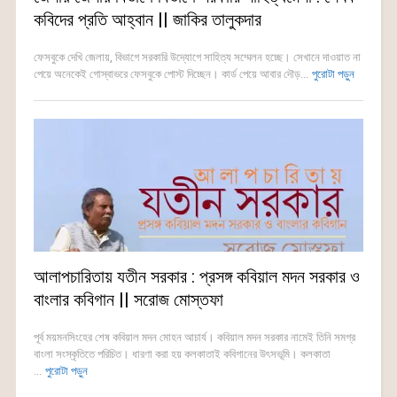
কবিদের প্রতি আহ্বান || জাকির তালুকদার
ফেসবুকে দেখি জেলায়, বিভাগে সরকারি উদ্যোগে সাহিত্য সম্মেলন হচ্ছে। সেখানে দাওয়াত না
পেয়ে অনেকেই গোস্বাভরে ফেসবুকে পোস্ট দিচ্ছেন। কার্ড পেয়ে আবার দৌড়...
পুরোটা পড়ুন
আলাপচারিতায় যতীন সরকার : প্রসঙ্গ কবিয়াল মদন সরকার ও
বাংলার কবিগান || সরোজ মোস্তফা
পূর্ব ময়মনসিংহের শেষ কবিয়াল মদন মোহন আচার্য। কবিয়াল মদন সরকার নামেই তিনি সমগ্র
বাংলা সংস্কৃতিতে পরিচিত। ধারণা করা হয় কলকাতাই কবিগানের উৎসভূমি। কলকাতা
...
পুরোটা পড়ুন