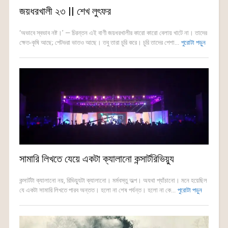
জয়ধরখালী ২৩ || শেখ লুৎফর
‘অভাবে স্বভাব নষ্ট।’ — চিরন্তন এই বাণী জয়ধরখালীর কারো কারো বেলায় খাটে না। তাদের
ক্ষেত-কৃষি আছে; পেটভরা ভাতও আছে। তবু তারা চুরি করে। চুরি তাদের পেশা...
পুরোটা পড়ুন
সামারি লিখতে যেয়ে একটা ক্যালানো কন্সার্টরিভিয়্যু
কন্সার্টটা ক্যালানো নয়, রিভিয়্যুটা ক্যালানো। মর্মবস্তু অল্প। অযথা প্যাঁচানো। মনে হয়েছিল
যে একটা সামারি লিখতে পারব অন্তত। হলো না শেষ পর্যন্ত। হলো না কে...
পুরোটা পড়ুন