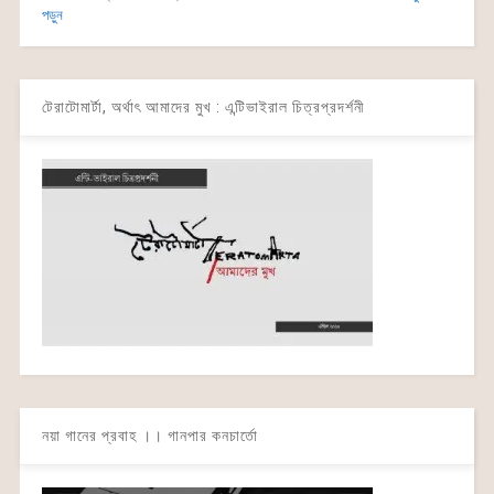
পড়ুন
টেরাটোমার্টা, অর্থাৎ আমাদের মুখ : এন্টিভাইরাল চিত্রপ্রদর্শনী
নয়া গানের প্রবাহ ।। গানপার কনচার্তো