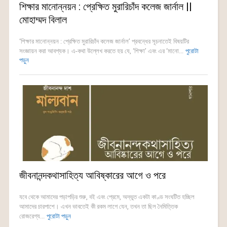
শিক্ষার মানোন্নয়ন : প্রেক্ষিত মুরারিচাঁদ কলেজ জার্নাল ||
মোহাম্মদ বিলাল
‘শিক্ষার মানোন্নয়ন : প্রেক্ষিত মুরারিচাঁদ কলেজ জার্নাল’ প্রবন্ধের সূচনাতেই বিষয়টির
সংজ্ঞায়ন করা আবশ্যক। এ-কথা উল্লেখ করতে হয় যে, ‘শিক্ষা’ এবং এর ‘মানো...
পুরোটা
পড়ুন
জীবনানন্দকথাসাহিত্য আবিষ্কারের আগে ও পরে
যবে থেকে আমাদের পড়াপড়ির শুরু, বই এবং প্রেমে, অদ্ভুত একটা কাণ্ড সংঘটিত হচ্ছিল
আমাদের চারপাশে। এখন ভাবতেই কী রকম লাগে যেন, তখন তা ছিল নৈমিত্তিক
রোজরেগ্য...
পুরোটা পড়ুন