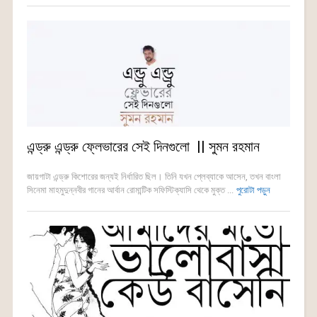
এন্ড্রু এন্ড্রু ফ্লেভারের সেই দিনগুলো || সুমন রহমান
জায়গাটা এন্ড্রু কিশোরের জন্যই নির্ধারিত ছিল। তিনি যখন প্লেব্যাকে আসেন, তখন বাংলা
সিনেমা মাহমুদুন্নবীর গানের আর্বান রোমান্টিক সফিস্টিক্যাসি থেকে মুক্ত ...
পুরোটা পড়ুন