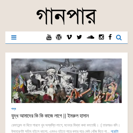
গদ্য
যুদ্ধ আমাদের কি কি কাজে লাগে || ইমরুল হাসান
রেফারেন্স না দিতে পারলে খুব অস্বস্তি লাগে, মনেহয় মিথ্যা কথা বলতেছি। :( তারপরও বলি।
উদাহারণটা সত্যি হইলে ভালো, এমনও হইতে পারে বলার পরে কেউ খোঁজ দিতে পা...
পুরোটা