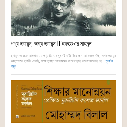
পণ্য হুমায়ূন, অন্য হুমায়ূন || ইফতেখার মাহমুদ
হুমায়ূন আহমেদ নামখানা যে পণ্য হিসেবে যুতসই এটা নিয়ে বচসা না করলে বলি, লেখক হুমায়ূন
আহমেদকে ইদানীং দেখছি, পণ্য হুমায়ূন আহমেদের সাথে লড়াই করে সবখানেই হে...
পুরোটা
পড়ুন