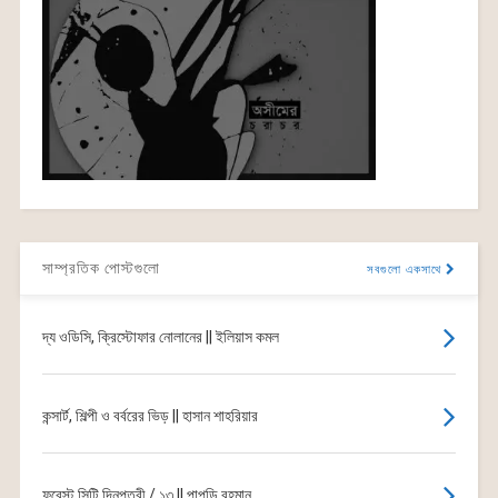
সাম্প্রতিক পোস্টগুলো
সবগুলো একসাথে
দ্য ওডিসি, ক্রিস্টোফার নোলানের || ইলিয়াস কমল
কন্সার্ট, শিল্পী ও বর্বরের ভিড় || হাসান শাহরিয়ার
ফরেস্ট সিটি দিনপত্রী / ১৩ || পাপড়ি রহমান