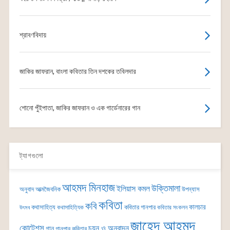
শ্রাবণবিদায়
জাকির জাফরান, বাংলা কবিতার তিন দশকের তবিলদার
শোনো পুঁইপাতা, জাকির জাফরান ও এক গার্ডেনারের গান
ট্যাগগুলো
আহমদ মিনহাজ
উক্তিমালা
ইলিয়াস কমল
অনুবাদ
আত্মজৈবনিক
উপন্যাস
কবিতা
কবি
কালচার
কথাসাহিত্য
কবিতার গানপার
কথাসাহিত্যিক
কবিতার সংকলন
উৎসব
জাহেদ আহমদ
কোটেশন্স
চয়ন ও অনুবাদন
গান
গানপার কবিতার