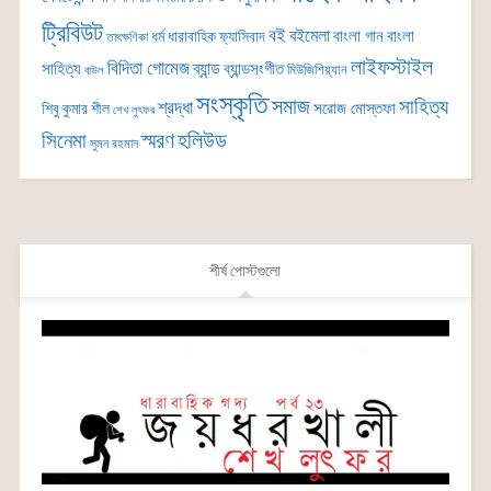
ট্রিবিউট
বই
বইমেলা
বাংলা গান
বাংলা
ধর্ম
ধারাবাহিক
ফ্যাসিবাদ
তাৎক্ষণিকা
লাইফস্টাইল
বিদিতা গোমেজ
ব্যান্ড
সাহিত্য
ব্যান্ডসংগীত
মিউজিশিয়্যান
বাউল
সংস্কৃতি
সমাজ
সাহিত্য
শ্রদ্ধা
সরোজ মোস্তফা
শিবু কুমার শীল
শেখ লুৎফর
সিনেমা
স্মরণ
হলিউড
সুমন রহমান
শীর্ষ পোস্টগুলো