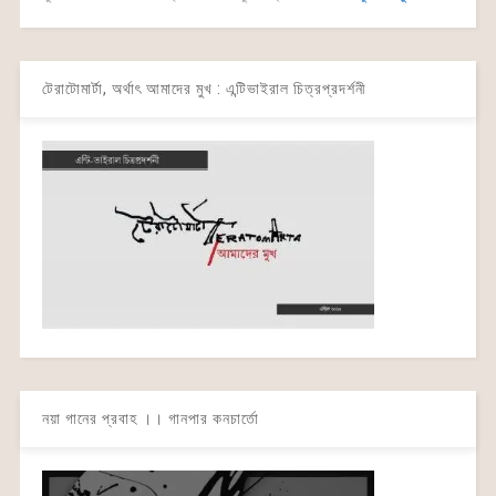
টেরাটোমার্টা, অর্থাৎ আমাদের মুখ : এন্টিভাইরাল চিত্রপ্রদর্শনী
নয়া গানের প্রবাহ ।। গানপার কনচার্তো