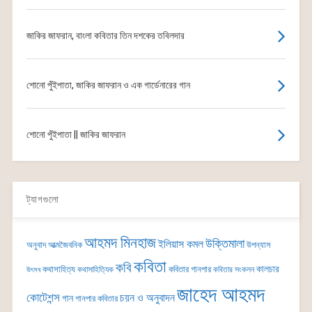
জাকির জাফরান, বাংলা কবিতার তিন দশকের তবিলদার
শোনো পুঁইপাতা, জাকির জাফরান ও এক গার্ডেনারের গান
শোনো পুঁইপাতা || জাকির জাফরান
ট্যাগগুলো
আহমদ মিনহাজ
উক্তিমালা
ইলিয়াস কমল
অনুবাদ
আত্মজৈবনিক
উপন্যাস
কবিতা
কবি
কালচার
কথাসাহিত্য
কবিতার গানপার
কথাসাহিত্যিক
কবিতার সংকলন
উৎসব
জাহেদ আহমদ
কোটেশন্স
চয়ন ও অনুবাদন
গান
গানপার কবিতার