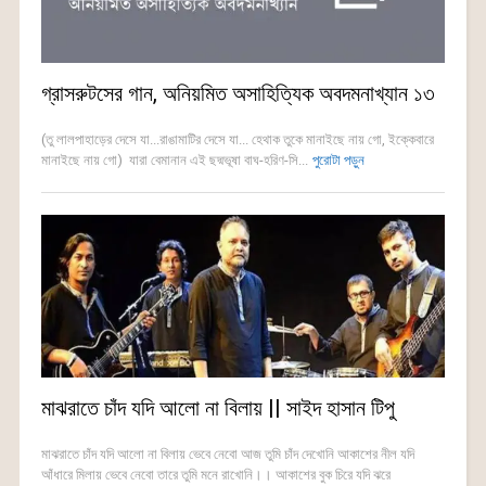
গ্রাসরুটসের গান, অনিয়মিত অসাহিত্যিক অবদমনাখ্যান ১৩
(তু লালপাহাড়ের দেসে যা...রাঙামাটির দেসে যা... হেথাক তুকে মানাইছে নায় গো, ইক্কেবারে
মানাইছে নায় গো) যারা বেমানান এই ছদ্মভূষা বাঘ-হরিণ-সি...
পুরোটা পড়ুন
মাঝরাতে চাঁদ যদি আলো না বিলায় || সাইদ হাসান টিপু
মাঝরাতে চাঁদ যদি আলো না বিলায় ভেবে নেবো আজ তুমি চাঁদ দেখোনি আকাশের নীল যদি
আঁধারে মিলায় ভেবে নেবো তারে তুমি মনে রাখোনি।। আকাশের বুক চিরে যদি ঝরে