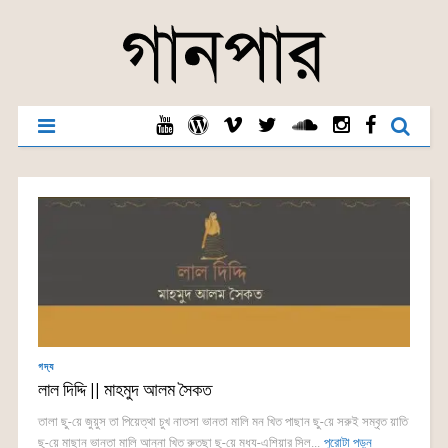
গদ্য
লাল দিদ্দি || মাহমুদ আলম সৈকত
তালা ছু-য়ে জুয়ুস তা পিয়েত্থা চুখ নাতসা ভানতা মালি মন খিত পাছান ছু-য়ে সরুই সম্বৃত য়াতি
ছু-য়ে মাছান ভানতা মালি আন্না খিত রুতছা ছু-য়ে মধ্য-এশিয়ার সিল...
পুরোটা পড়ুন