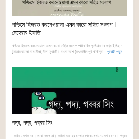
পশ্চিমে হিজরত করনেওয়ালা এমন কারো সহিত সংলাপ ||
মেহেরাব ইফতি
পশ্চিমে হিজরত করনেওয়ালা এমন কারো সহিত সংলাপ পারিবারিক স্মৃতিচারণার কথ্য ইতিহাস
[আমার ভালো নাম নীলা, নীলা মুখার্জী। বাংলাদেশে (তৎকালীন পূর্ব পাকিস্তা...
পুরোটা পড়ুন
গদ্য, পদ্য, গব্বর সিং
কবিরা লেখক নয়। তারা লেখে না। কবিতা শুরু হয় সেখান থেকে যেখানে লেখার শেষ। গব্বর