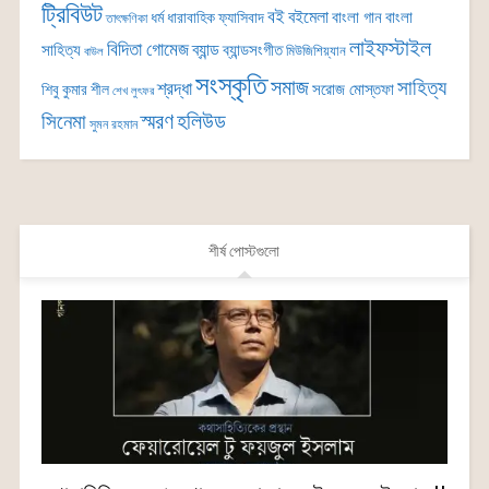
ট্রিবিউট
বই
বইমেলা
বাংলা গান
বাংলা
ধর্ম
ধারাবাহিক
ফ্যাসিবাদ
তাৎক্ষণিকা
লাইফস্টাইল
বিদিতা গোমেজ
ব্যান্ড
সাহিত্য
ব্যান্ডসংগীত
মিউজিশিয়্যান
বাউল
সংস্কৃতি
সমাজ
সাহিত্য
শ্রদ্ধা
সরোজ মোস্তফা
শিবু কুমার শীল
শেখ লুৎফর
সিনেমা
স্মরণ
হলিউড
সুমন রহমান
শীর্ষ পোস্টগুলো