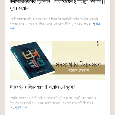
কথাসাহিত্যিকের প্রস্থান : ফেয়ারোয়েল টু ফয়জুল ইসলাম ||
সুমন রহমান
আমি সবসময়ই বলি, বাংলাদেশের সেরা তিনটা লিটলম্যাগ ছিল পেঁচা, গাণ্ডীব এবং ছাঁট
কাগজের মলাট। লেখার মান বিচারে এদের চেয়ে ভালো লিটলম্যাগ হয়তো পাওয়...
পুরোটা
পড়ুন
ঈদসংখ্যার জিয়নমরণ || সরোজ মোস্তফা
প্রাচীন সমাজে নয়, নিকট-অতীতে আমাদের নিম্নবিত্তের প্রাণবন্ত শৈশবে-তারুণ্যে
ঈদসংখ্যার গুরুত্ব ছিল। আমরা অপেক্ষা করতাম। একেকজন একেকটা ঈদসংখ্যা
ক...
পুরোটা পড়ুন