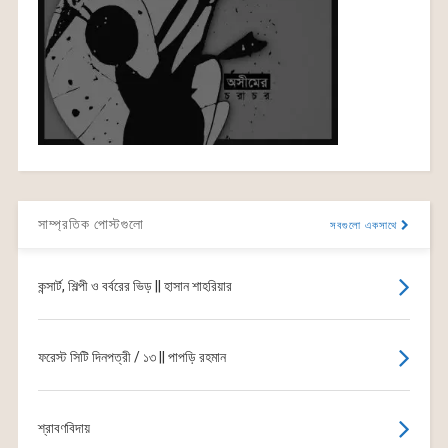
সাম্প্রতিক পোস্টগুলো
সবগুলো একসাথে
কন্সার্ট, শিল্পী ও বর্বরের ভিড় || হাসান শাহরিয়ার
ফরেস্ট সিটি দিনপত্রী / ১৩ || পাপড়ি রহমান
শ্রাবণবিদায়