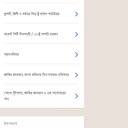
কন্সার্ট, শিল্পী ও বর্বরের ভিড় || হাসান শাহরিয়ার
ফরেস্ট সিটি দিনপত্রী / ১৩ || পাপড়ি রহমান
শ্রাবণবিদায়
জাকির জাফরান, বাংলা কবিতার তিন দশকের তবিলদার
শোনো পুঁইপাতা, জাকির জাফরান ও এক গার্ডেনারের
গান
ট্যাগগুলো