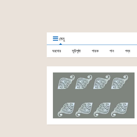
মেনু
ঘরদোর
সূচিপৃষ্ঠা
গায়ক
গান
গদ্য