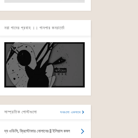
নয়া গানের প্রবাহ ।। গানপার কনচার্তো
সাম্প্রতিক পোস্টগুলো
সবগুলো একসাথে
দ্য ওডিসি, ক্রিস্টোফার নোলানের || ইলিয়াস কমল