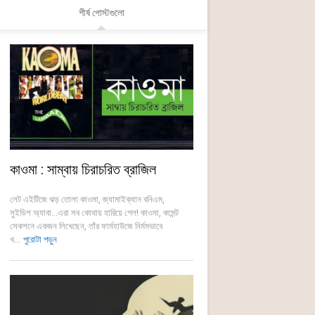
শীর্ষ পোস্টগুলো
কাওমা : সাম্বায় চিরাচরিত ব্রাজিল
লেট এইটিজে ঝড় তোলা কাওমা, জ্যামাইক্যান বনিএম,
সুইডিশ অ্যাবা...এরা সব কোথায় হারিয়ে গেল! কাওমা, কমেন্ট
সেকশনে একজন লিখেছেন, তাঁর ফার্মহাউজে নির্মমভাবে
খ...
পুরোটা পড়ুন