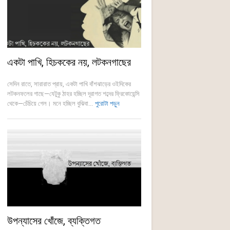
একটা পাখি, হিচককের নয়, লটকনগাছের
সেদিন রাতে, সারারাত প্রায়, একটা পাখি বাঁশঝাড়ের ওইদিকের
লটকনফলের গাছে—যেটুকু ঠাহর হচ্ছিল দূরাগত শব্দের ফ্রিকোয়েন্সি
থেকে—চেঁচিয়ে গেল। মনে হচ্ছিল বুঝিবা...
পুরোটা পড়ুন
উপন্যাসের খোঁজে, ব্যক্তিগত