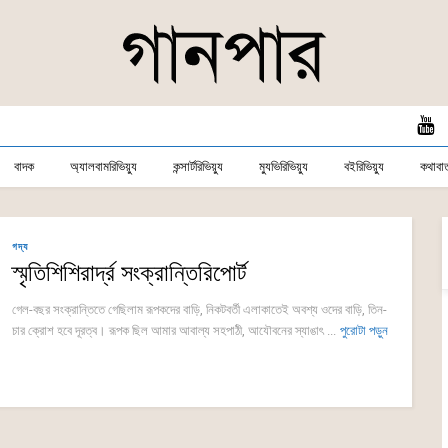
বাদক
অ্যালবামরিভিয়্যু
কন্সার্টরিভিয়্যু
ম্যুভিরিভিয়্যু
বইরিভিয়্যু
কথাবার্
গদ্য
স্মৃতিশিশিরার্দ্র সংক্রান্তিরিপোর্ট
গেল-বছর সংক্রান্তিতে গেছিলাম রূপকদের বাড়ি, নিকটবর্তী এলাকাতেই অবশ্য ওদের বাড়ি, তিন-
চার ক্রোশ হবে দূরত্ব। রূপক ছিল আমার আবাল্য সহপাঠী, আযৌবনের স্যাঙাৎ ...
পুরোটা পড়ুন