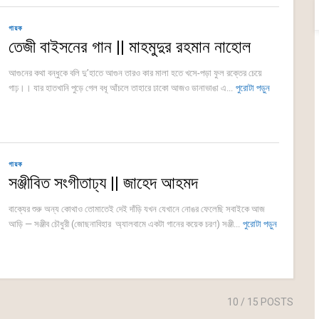
গায়ক
তেজী বাইসনের গান || মাহমুদুর রহমান নাহোল
আগুনের কথা বন্ধুকে বলি দু’হাতে আগুন তারও কার মালা হতে খসে-পড়া ফুল রক্তের চেয়ে
গাঢ়।। যার হাতখানি পুড়ে গেল বধূ আঁচলে তাহারে ঢাকো আজও ডানাভাঙা এ...
পুরোটা পড়ুন
গায়ক
সঞ্জীবিত সংগীতাঢ্য || জাহেদ আহমদ
বাক্যের শুরু অন্য কোথাও তোমাতেই দেই দাঁড়ি যখন যেখানে নোঙর ফেলেছি সবাইকে আজ
আড়ি — সঞ্জীব চৌধুরী (জোছনাবিহার অ্যালবামে একটা গানের কয়েক চরণ) সঞ্জী...
পুরোটা পড়ুন
10
/ 15 POSTS