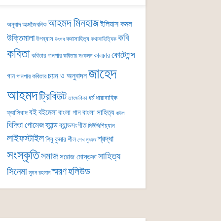
আহমদ মিনহাজ
ইলিয়াস কমল
অনুবাদ
আত্মজৈবনিক
কবি
উক্তিমালা
উপন্যাস
কথাসাহিত্য
কথাসাহিত্যিক
উৎসব
কবিতা
কোটেশন্স
কালচার
কবিতার গানপার
কবিতার সংকলন
জাহেদ
চয়ন ও অনুবাদন
গান
গানপার কবিতার
আহমদ
ট্রিবিউট
ধর্ম
ধারাবাহিক
তাৎক্ষণিকা
বই
বইমেলা
বাংলা গান
বাংলা সাহিত্য
ফ্যাসিবাদ
বাউল
বিদিতা গোমেজ
ব্যান্ড
ব্যান্ডসংগীত
মিউজিশিয়্যান
লাইফস্টাইল
শ্রদ্ধা
শিবু কুমার শীল
শেখ লুৎফর
সংস্কৃতি
সমাজ
সাহিত্য
সরোজ মোস্তফা
সিনেমা
স্মরণ
হলিউড
সুমন রহমান