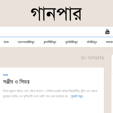
বাদক
অ্যালবামরিভিয়্যু
কন্সার্টরিভিয়্যু
ম্যুভিরিভিয়্যু
বইরিভিয়্যু
কথাবার্
10
/ 15 POSTS
গায়ক
সঞ্জীব ও সিডর
সিডর ক্রন্দনে বহিছে বেলা, দখিনা বাতাস— এইদিকে রয়েছি আমরা বিকারবিহীন, ঠুঁটো যেন কোনো
দূরগ্রহে ঘটেছে হেন ঘূর্ণিদুর্গতি ভেলা ভাসি’ যায় একা হাহাকার বয়...
পুরোটা পড়ুন