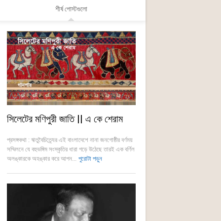
শীর্ষ পোস্টগুলো
সিলেটের মণিপুরী জাতি || এ কে শেরাম
প্রসঙ্গকথা : ঋতুবৈচিত্র্যের এই বাংলাদেশে নানা জনগোষ্ঠীর বর্ণময়
সম্মিলনে যে বহুভঙ্গিম সংস্কৃতির ধারা গড়ে উঠেছে তারই এক বর্ণিল
অলঙ্কারকে অহঙ্কার করে আপন...
পুরোটা পড়ুন