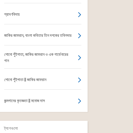
শ্রাবণবিদায়
জাকির জাফরান, বাংলা কবিতার তিন দশকের তবিলদার
শোনো পুঁইপাতা, জাকির জাফরান ও এক গার্ডেনারের
গান
শোনো পুঁইপাতা || জাকির জাফরান
জন্মগানের কৃতজ্ঞতা || মনোজ দাস
ট্যাগগুলো