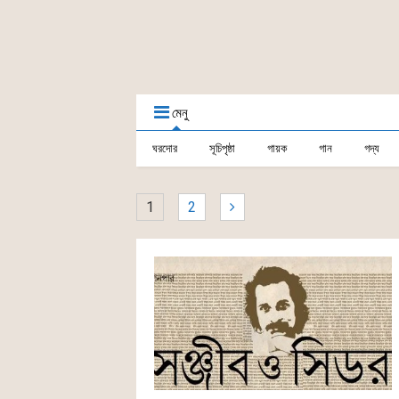
মেনু
ঘরদোর
সূচিপৃষ্ঠা
গায়ক
গান
গদ্য
1
2