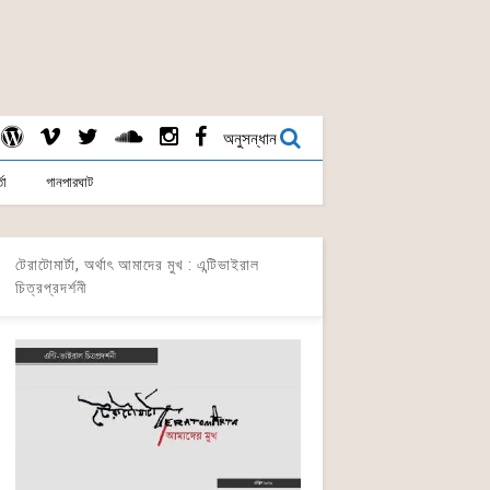
অনুসন্ধান
তা
গানপারঘাট
টেরাটোমার্টা, অর্থাৎ আমাদের মুখ : এন্টিভাইরাল
চিত্রপ্রদর্শনী