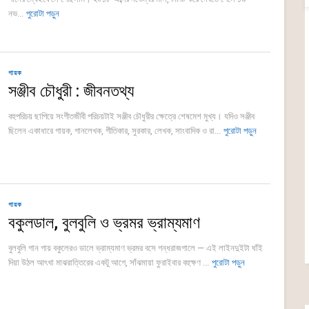
নভ...
পুরোটা পড়ুন
গায়ক
সঞ্জীব চৌধুরী : জীবনতথ্য
বহুপরিচয় ছাপিয়ে সংগীতজীবী পরিচয়টাই সঞ্জীব চৌধুরীর ক্ষেত্রে শেষমেশ মুখ্য। যদিও সঞ্জীব
ছিলেন একাধারে গায়ক, গানলেখক, গীতিকার, সুরকার, লেখক, সাংবাদিক ও রা...
পুরোটা পড়ুন
গায়ক
বকুলডাল, বুলবুলি ও ভ্রমর ভ্রাম্যমাণ
বুলবুলি গান গায় বকুলেরও ডালে ভ্রাম্যমাণ ভ্রমর বসে গন্ধরাজগালে — এই লাইনদুইটা ঘাঁই
দিয়া উঠল আৎখা মাঝরাত্তিরের একটু আগে, সাঁঝমায়া ফুরাইবার বহুক্ষণ ...
পুরোটা পড়ুন