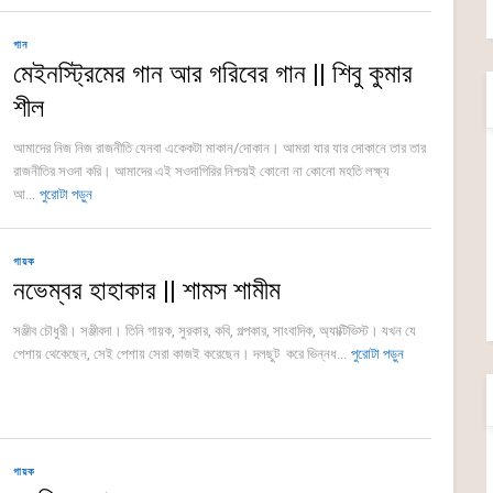
গান
মেইনস্ট্রিমের গান আর গরিবের গান || শিবু কুমার
শীল
আমাদের নিজ নিজ রাজনীতি যেনবা একেকটা মাকান/দোকান। আমরা যার যার দোকানে তার তার
রাজনীতির সওদা করি। আমাদের এই সওদাগিরির নিশ্চয়ই কোনো না কোনো মহতি লক্ষ্য
আ...
পুরোটা পড়ুন
গায়ক
নভেম্বর হাহাকার || শামস শামীম
সঞ্জীব চৌধুরী। সঞ্জীবদা। তিনি গায়ক, সুরকার, কবি, গল্পকার, সাংবাদিক, অ্যাক্টিভিস্ট। যখন যে
পেশায় থেকেছেন, সেই পেশায় সেরা কাজই করেছেন। দলছুট করে ভিন্নধ...
পুরোটা পড়ুন
গায়ক