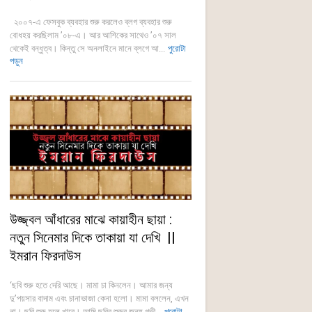
২০০৭-এ ফেসবুক ব্যবহার শুরু করলেও ব্লগ ব্যবহার শুরু
বোধহয় করছিলাম ’০৮-এ। আর আশিকের সাথেও ’০৭ সাল
থেকেই বন্ধুত্ব। কিন্তু সে অনলাইনে মানে ব্লগে আ...
পুরোটা
পড়ুন
উজ্জ্বল আঁধারের মাঝে কায়াহীন ছায়া :
নতুন সিনেমার দিকে তাকায়া যা দেখি ||
ইমরান ফিরদাউস
‘ছবি শুরু হতে দেরি আছে। মামা চা কিনলেন। আমার জন্য
দু’পয়সার বাদাম এবং চানাভাজা কেনা হলো। মামা বললেন, এখন
না। ছবি শুরু হলে খাবে। আমি ছবির শুরুর জন্য গভী...
পুরোটা