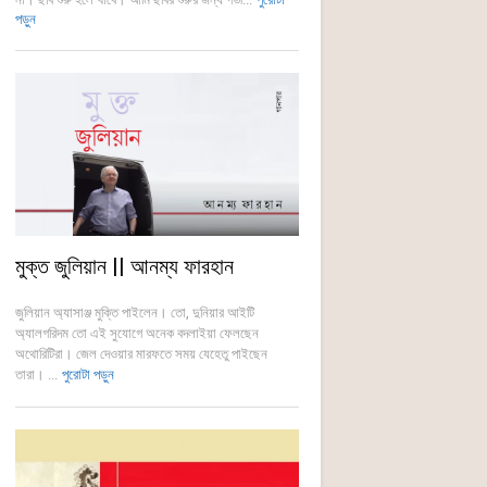
পড়ুন
মুক্ত জুলিয়ান || আনম্য ফারহান
জুলিয়ান অ্যাসাঞ্জ মুক্তি পাইলেন। তো, দুনিয়ার আইটি
অ্যালগরিদম তো এই সুযোগে অনেক বদলাইয়া ফেলছেন
অথোরিটিরা। জেল দেওয়ার মারফতে সময় যেহেতু পাইছেন
তারা। ...
পুরোটা পড়ুন