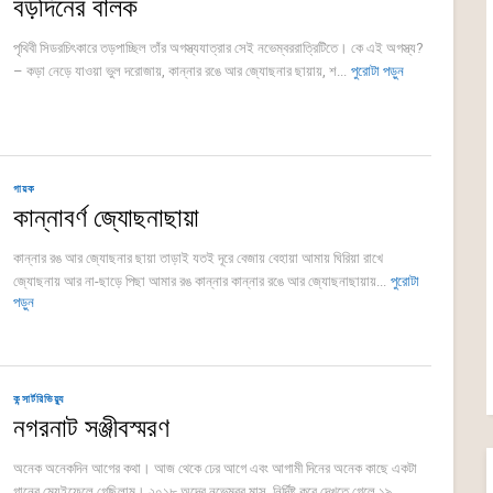
বড়দিনের বালক
পৃথিবী সিডরচিৎকারে তড়পাচ্ছিল তাঁর অগস্ত্যযাত্রার সেই নভেম্বররাত্রিটিতে। কে এই অগস্ত্য?
– কড়া নেড়ে যাওয়া ভুল দরোজায়, কান্নার রঙে আর জ্যোছনার ছায়ায়, শ...
পুরোটা পড়ুন
গায়ক
কান্নাবর্ণ জ্যোছনাছায়া
কান্নার রঙ আর জ্যোছনার ছায়া তাড়াই যতই দূরে বেজায় বেহায়া আমায় ঘিরিয়া রাখে
জ্যোছনায় আর না-ছাড়ে পিছা আমার রঙ কান্নার কান্নার রঙে আর জ্যোছনাছায়ায়...
পুরোটা
পড়ুন
কন্সার্টরিভিয়্যু
নগরনাট সঞ্জীবস্মরণ
অনেক অনেকদিন আগের কথা। আজ থেকে ঢের আগে এবং আগামী দিনের অনেক কাছে একটা
গানের ম্যেইফেলে গেছিলাম। ২০১৮ অব্দের নভেম্বর মাস, নির্দিষ্ট করে দেখতে গেলে ১৯