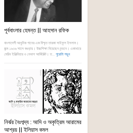
পূর্ববাংলার হেমন্ত || আহসান রফিক
বাংলাদেশী আধুনিক গানের এক বিস্মৃত তারকা সাইফুল ইসলাম।
জন্ম ১৯৩৬ সালে বগুড়ায়। উচ্চশিক্ষা নিয়েছেন লন্ডনে। একাধারে
মেরিন ইঞ্জিনিয়ার ও নেভাল আর্কিটেক্ট। ত...
পুরোটা পড়ুন
নির্ঝর নৈঃশব্দ্য : আদি ও অকৃত্রিম আরামের
আশ্রয় || ইলিয়াস কমল