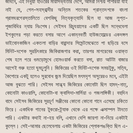
জীবনে, এই নিধুয়া হাওরের মায়াসভ্যতার দেশে, আমরা নিশ্চয় পাশরিয়া যাই
নাই যে, গেল-সহস্রাব্দীর অন্তিম শতকের প্রান্তদশকে বাংলা
গ্রামঘরগেরস্তালিতে বেশকিছু নিত্যকৃত্যাদি ছিল যা আজ লুপ্ত-
পূজাবিধির ন্যায় নিঃশেষ। সেইসব রিচ্যুয়ালের একটি ছিল সন্ধেবেলা
ইশকুলের পড়া করতে বসার আগে একান্নবর্তী হাউজহোল্ডের একদঙ্গল
ভাইবোনকাজিন একতলা বাড়ির বারান্দার সিমেন্টমেঝেতে পা ছড়িয়ে বসে
মিনিট-দশেক সুরচিৎকারে জিকিরাজগার করা, তারপর মাগরেবের ওয়াক্ত
শেষ হলে পরে গুমড়োমুখে হোমওয়ার্ক করতে বসা, রাত আটটা বাজার
আগেই শুরু হতো ঘুমঢুলুনি। জিকিরের ওই মিনিট-দশেক সময়টুকু, সত্যি,
কৈশোরে একটু হলেও সুরবোধ জন্ম দিয়েছিল মৎসদৃশ অসুরেরও মনে, এইটা
আজ বুঝতে পারি। সেইসব সান্ধ্য জিকিরের কোনোটা ছিল হামদ্-নাত্,
কোনোটা কাওয়ালি, কোনোটা-বা ক্বাসিদা-মার্সিয়া ও গজলাঙ্গিকী। বহুদিন
বাদে সেইসব জিকিরের সুরচূর্ণ সঞ্জীবের কোনো কোনো গানে এসেছে চকিতে
ফিরে। একাধিক গানের টুকরো-ট্র্যাক থেকে এর পক্ষে এক্সাম্পল টানতে
পারি। একটার কথাই না-হয় বলি, এখানে বেশি জায়গা না-নিয়ে একটাই
কুল্লে। সেই-আমার ছেলেবেলায় একটা জিকিরের শ্লোকপঙক্তি ছিল এ-