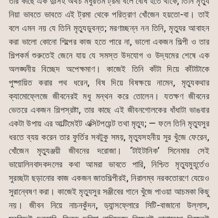
তার কাছে এক দুঃসহ অথচ মধুরতম ট্রমা বলে বোধ হতে থাকে, তিনি মৃত্যু
নিয়া ভাবতে ভাবতে এই ট্রমা থেকে পরিত্রাণ খোঁজেন হয়তো-বা। তাই
বলে এমন নয় যে তিনি মৃত্যুডুবন্ত; মরণাচ্ছন্ন নন তিনি, মৃত্যুর আবাহন
করা ভালো কোনো শিল্পের কাজ হতে পারে না, ভালো একজন শিল্পী ও তার
শিল্পকর্ম শুরুতেই জেনে যায় যে সমস্ত উদযোগ ও উদ্যমের শেষে এক
অলঙ্ঘনীয় বিচ্ছেদ অপেক্ষমাণ। কাজেই তিনি কাঁটা দিয়ে কাঁটাটাকে
পুষ্পায়িত করার পথ ধরেন, বিষ দিয়ে বিষক্ষয়ে নামেন, মৃত্যুকথার
ক্যামোফ্লেজে জীবনেরই মধু মন্থন করে তোলেন। যতক্ষণ জীবনের
ভেতরে একজন শিল্পস্রষ্টা, তার কাছে এই জীবনগোলকের ধাঁধাটা ভাঙবার
একটা উপায় এর আল্টিমেইট এক্সিটপয়েন্ট তথা মৃত্যু; — ফলে তিনি মৃত্যুসুর
ধরতে ব্যয় করেন তার ফুর্তির সবটুকু সময়, মৃত্যুসহনীয় সুর খুঁজে ফেরেন,
খোঁজেন মৃত্যুঞ্জয়ী জীবনের দরোজা। ‘টাইটানিক’ সিনেমার সেই
ভায়োলিনবাদকদলের কথা আমরা ভাবতে পারি, নিশ্চিত মৃত্যুমুহূর্তেও
সুরচ্ছটা ছড়ানোর কাজ একজন জাতশিল্পীরই, নিরালম্ব নরকতোরণে যেয়েও
সুরান্বেষণ করা। কাজেই মৃত্যুসুর সঞ্জীবের গানে খুঁজে পাওয়া আচমকা কিছু
নয়। জীবন নিয়ে নাচনকুঁদন, ড্যান্সফ্লোরে সিটি-বাজানো উল্লাস,