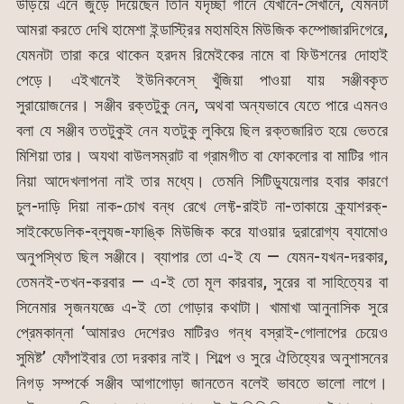
উড়িয়ে এনে জুড়ে দিয়েছেন তিনি যদৃচ্ছা গানে যেখানে-সেখানে, যেমনটা
আমরা করতে দেখি হামেশা ইন্ডাস্ট্রির মহামহিম মিউজিক কম্পোজারদিগেরে,
যেমনটা তারা করে থাকেন হরদম রিমেইকের নামে বা ফিউশনের দোহাই
পেড়ে। এইখানেই ইউনিকনেস্ খুঁজিয়া পাওয়া যায় সঞ্জীবকৃত
সুরায়োজনের। সঞ্জীব রক্তটুকু নেন, অথবা অন্যভাবে যেতে পারে এমনও
বলা যে সঞ্জীব ততটুকুই নেন যতটুকু লুকিয়ে ছিল রক্তজারিত হয়ে ভেতরে
মিশিয়া তার। অযথা বাউলসম্রাট বা গ্রামগীত বা ফোকলোর বা মাটির গান
নিয়া আদেখলাপনা নাই তার মধ্যে। তেমনি সিটিড্যুয়েলার হবার কারণে
চুল-দাড়ি দিয়া নাক-চোখ বন্ধ রেখে লেফ্ট-রাইট না-তাকায়ে ক্র্যাশরক্-
সাইকেডেলিক-ব্ল্যুজ-ফাঙ্কি মিউজিক করে যাওয়ার দুরারোগ্য ব্যামোও
অনুপস্থিত ছিল সঞ্জীবে। ব্যাপার তো এ-ই যে — যেমন-যখন-দরকার,
তেমনই-তখন-করবার — এ-ই তো মূল কারবার, সুরের বা সাহিত্যের বা
সিনেমার সৃজনযজ্ঞে এ-ই তো গোড়ার কথাটা। খামাখা আনুনাসিক সুরে
প্রেমকান্না ‘আমারও দেশেরও মাটিরও গন্ধ বস্রাই-গোলাপের চেয়েও
সুমিষ্ট’ ফোঁপাইবার তো দরকার নাই। শিল্পে ও সুরে ঐতিহ্যের অনুশাসনের
নিগড় সম্পর্কে সঞ্জীব আগাগোড়া জানতেন বলেই ভাবতে ভালো লাগে।