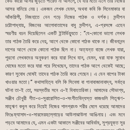
কেউ কারো আসর জুড়তে পারেও না আসলে, যে যার মতো এসে তার নিজের
আসর বানিয়ে নেয়। একজন লেখক যেমন, অথবা কবি কি সিনেমাকার বা
আঁকশিল্পী, নিজহাতে নেন গড়ে নিজের পাঠক ও দর্শক। সন্দীপন
চট্টোপাধ্যায়, বিজনের আলোবাতাসের বাবু সন্দীপন, এ-প্রসঙ্গে এহেন
স্মরণীয় বচন দিয়েছিলেন একটি ইন্টার্ভিয়্যুতে : “যে-কোনো ভালো লেখক
তার পাঠক তৈরি করে নেয়, আগে থেকে কোনো পাঠক থাকে না। জীবনানন্দ
দাশের আগে থেকে কোনো পাঠক ছিল না। অত্যন্ত বাজে লেখক যারা,
পুরনো লেখকদের অনুকরণ করে যারা লিখে যান, যেমন, ধরা যাক সুবোধ
ঘোষের মতো করে যারা পরে লিখেছেন, তাদের পাঠক আগে থেকেই আছে;
কারণ সুবোধ ঘোষই তাদের পাঠক তৈরি করে গেছেন। এ যেন বাপের টাকা
খাওয়ার মতো।” কথাসাহিত্য বলি কি সিনেমা বা গানাবাজানাবাদ্য, সর্বত্র
ঘটনা তা-ই তো, সরস্বতীর সনে এ-ই বিবাহতরিকা। আমাদের সৌভাগ্য,
সঞ্জীব চৌধুরী গীত-ও-সুরারোপিত-ও-সংগীতবিন্যস্ত কাজগুলি পিতৃঋণ-
মাতৃঋণ কবুল করে নিয়েই নিজের শালপ্রাংশু শরীর মেলে ধরেছে আমাদের
ফিঙেফ্যাসাদ-ও-সারমেয়হুল্লোড়ের আউলাঝাউলা আঙিনায়। এবং মনে
পড়বে আমাদের যে, এমন একটা আকালে সঞ্জীবের আবির্ভাব, সুপ্রযুক্ত সুর