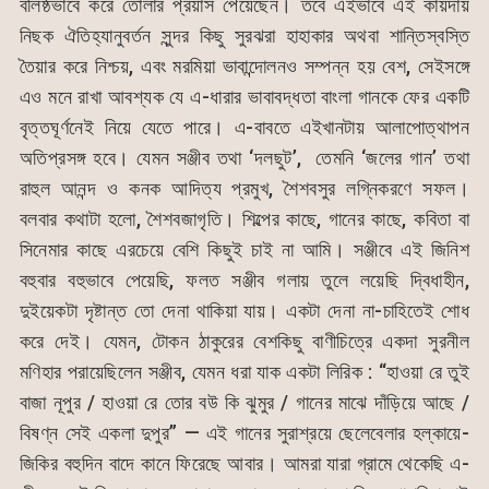
বলিষ্ঠভাবে করে তোলার প্রয়াস পেয়েছেন। তবে এইভাবে এই কায়দায়
নিছক ঐতিহ্যানুবর্তন সুন্দর কিছু সুরঝরা হাহাকার অথবা শান্তিস্বস্তি
তৈয়ার করে নিশ্চয়, এবং মরমিয়া ভাবান্দোলনও সম্পন্ন হয় বেশ, সেইসঙ্গে
এও মনে রাখা আবশ্যক যে এ-ধারার ভাবাবদ্ধতা বাংলা গানকে ফের একটি
বৃত্তঘূর্ণনেই নিয়ে যেতে পারে। এ-বাবতে এইখানটায় আলাপোত্থাপন
অতিপ্রসঙ্গ হবে। যেমন সঞ্জীব তথা ‘দলছুট’, তেমনি ‘জলের গান’ তথা
রাহুল আনন্দ ও কনক আদিত্য প্রমুখ, শৈশবসুর লগ্নিকরণে সফল।
বলবার কথাটা হলো, শৈশবজাগৃতি। শিল্পের কাছে, গানের কাছে, কবিতা বা
সিনেমার কাছে এরচেয়ে বেশি কিছুই চাই না আমি। সঞ্জীবে এই জিনিশ
বহুবার বহুভাবে পেয়েছি, ফলত সঞ্জীব গলায় তুলে লয়েছি দ্বিধাহীন,
দুইয়েকটা দৃষ্টান্ত তো দেনা থাকিয়া যায়। একটা দেনা না-চাহিতেই শোধ
করে দেই। যেমন, টোকন ঠাকুরের বেশকিছু বাণীচিত্রে একদা সুরনীল
মণিহার পরায়েছিলেন সঞ্জীব, যেমন ধরা যাক একটা লিরিক : “হাওয়া রে তুই
বাজা নূপুর / হাওয়া রে তোর বউ কি ঝুমুর / গানের মাঝে দাঁড়িয়ে আছে /
বিষণ্ন সেই একলা দুপুর” — এই গানের সুরাশ্রয়ে ছেলেবেলার হল্কায়ে-
জিকির বহুদিন বাদে কানে ফিরেছে আবার। আমরা যারা গ্রামে থেকেছি এ-