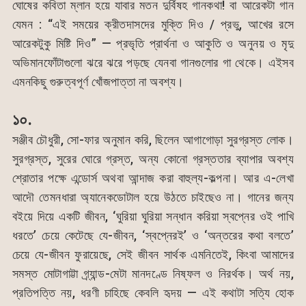
ঘোষের কবিতা ম্লান হয়ে যাবার মতন দুর্বিষহ গানকথা! বা আরেকটা গান
যেমন : “এই সময়ের ক্রীতদাসদের মুক্তি দিও / প্রভু, আখের রসে
আরেকটুকু মিষ্টি দিও” — প্রভৃতি প্রার্থনা ও আকুতি ও অনুনয় ও মৃদু
অভিমানফোঁটাগুলো ঝরে ঝরে পড়ছে যেনবা গানগুলোর গা থেকে। এইসব
এমনকিছু গুরুত্বপূর্ণ খোঁজপাত্তা না অবশ্য।
১০.
সঞ্জীব চৌধুরী, সো-ফার অনুমান করি, ছিলেন আগাগোড়া সুরগ্রস্ত লোক।
সুরগ্রস্ত, সুরের ঘোরে গ্রস্ত, অন্য কোনো গ্রস্ততার ব্যাপার অবশ্য
শ্রোতার পক্ষে এন্ডোর্স অথবা আন্দাজ করা বাহুল্য-কল্পনা। আর এ-লেখা
আদৌ তেমনধারা অ্যানেকডোটাল হয়ে উঠতে চাইছেও না। গানের জন্য
বইয়ে দিয়ে একটি জীবন, ‘ঘুরিয়া ঘুরিয়া সন্ধান করিয়া স্বপ্নের ওই পাখি
ধরতে’ চেয়ে কেটেছে যে-জীবন, ‘স্বপ্নেরই’ ও ‘অন্তরের কথা বলতে’
চেয়ে যে-জীবন ফুরায়েছে, সেই জীবন সার্থক এমনিতেই, কিংবা আমাদের
সমস্ত মোটাগাট্টা গ্র্যান্ড-মেটা মানদণ্ডে নিষ্ফল ও নিরর্থক। অর্থ নয়,
প্রতিপত্তি নয়, ধরণী চাহিছে কেবলি হৃদয় — এই কথাটা সত্যি হোক