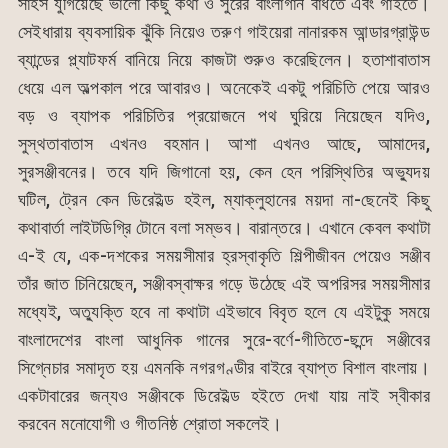
সাহস যুগিয়েছে ভালো কিছু কথা ও সুরের বাংলাগান বাঁধতে এবং গাইতে।
সেইধারায় ব্যবসায়িক ঝুঁকি নিয়েও তরুণ গাইয়েরা নানারকম আন্ডারগ্রাউন্ড
ব্যান্ডের প্ল্যাটফর্ম বানিয়ে নিয়ে কাজটা শুরুও করেছিলেন। হতাশাবাতাস
ধেয়ে এল অল্পকাল পরে আবারও। অনেকেই একটু পরিচিতি পেয়ে আরও
বড় ও ব্যাপক পরিচিতির প্রয়োজনে পথ ঘুরিয়ে নিয়েছেন যদিও,
সুস্থতাবাতাস এখনও বহমান। আশা এখনও আছে, আমাদের,
সুরসঞ্জীবনের। তবে যদি জিগানো হয়, কেন হেন পরিস্থিতির অভ্যুদয়
ঘটিল, ট্রেন কেন ডিরেইল্ড হইল, ম্যাক্লুহানের ময়দা না-ছেনেই কিছু
কথাবার্তা লাইটডিগ্রি টোনে বলা সম্ভব। বারান্তরে। এখানে কেবল কথাটা
এ-ই যে, এক-দশকের সময়সীমার হ্রস্বাকৃতি শিল্পীজীবন পেয়েও সঞ্জীব
তাঁর জাত চিনিয়েছেন, সঞ্জীবস্বাক্ষর গড়ে উঠেছে এই অপরিসর সময়সীমার
মধ্যেই, অত্যুক্তি হবে না কথাটা এইভাবে বিবৃত হলে যে এইটুকু সময়ে
বাংলাদেশের বাংলা আধুনিক গানের সুরে-বর্ণে-গীতিতে-ছন্দে সঞ্জীবের
সিগ্নেচার সমাদৃত হয় এমনকি নগরগণ্ডীর বাইরে ব্যাপ্ত বিশাল বাংলায়।
একটাবারের জন্যও সঞ্জীবকে ডিরেইল্ড হইতে দেখা যায় নাই স্বীকার
করবেন মনোযোগী ও গীতনিষ্ঠ শ্রোতা সকলেই।