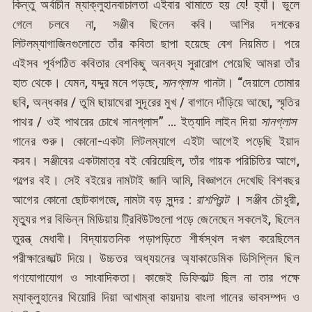
কিন্তু অর্বাচীন ম্যাক্লুহানবাচালতা এইবার থামাতে হয় যে! হ্যাঁ। ভুলে
গেলে চলবে না, সঞ্জীব ছিলেন কবি। আশির দশকের
লিটলম্যাগাজিনগুলোতে তাঁর কবিতা ছাপা হয়েছে বেশ নিয়মিত। পরে
এইসব পূর্বপঠিত কবিতার বেশকিছু অনবদ্য সুরারোপ পেয়েছি আমরা তাঁর
হাত থেকে। যেমন, যদ্দুর মনে পড়ছে,
সানগ্লাস
গানটা। “দেয়ালে তোমার
ছবি, অন্ধকার / তুমি ছায়াঘেরা সুদূরের মুখ / বাগানে দাঁড়িয়ে আছো, স্মৃতির
পাথর / ওই পাথরের চোখে সানগ্লাস” … ইত্যাদি লাইন দিয়া
সানগ্লাস
গানের শুরু। কোনো-একটা লিটলম্যাগে এইটা আগেই পড়েছি ইয়াদ
করব। সঞ্জীবের একটামাত্র বই বেরিয়েছিল, তাঁর গায়ক পরিচিতির আগে,
গল্পের বই। সেই বইয়ের নামটাই জানি আমি, বিজ্ঞাপনে দেখেছি বিশবছর
আগের কোনো ছোটকাগজে, নামটা বড় সুন্দর :
রাশপ্রিন্ট
। সঞ্জীব চৌধুরী,
মৃত্যুর পর বিভিন্ন মিডিয়ায় ট্রিবিউটগুলো পড়ে জেনেছেন সকলেই, ছিলেন
তুরন্ত্ মেধাবী। বিদ্যায়তনিক পড়াপড়িতে শীর্ষস্থল দখল করেছিলেন
পরীক্ষারেজাল্ট দিয়ে। উচ্চতর অধ্যয়নের অ্যাকাডেমিক ডিসিপ্লিন ছিল
গণযোগাযোগ ও সাংবাদিকতা। কাজেই ডিফিকাল্ট ছিল না তার পক্ষে
ম্যাক্লুহানের থিয়োরি দিয়া আখাম্বা কায়দায় বাংলা গানের ভাবসম্পদ ও