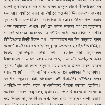
একলা জুলফিকার রাসেল নামের জনৈক চাঁদফুলজোছনা গীতিকারেরই নয়
মনে হয়। এমনিতে বাপ্পার গানবাঁধুনিতে ওয়েস্টার্ন টিউনস্কেপের ব্যবহার
খুব মেধাবী ও মেলোডিয়াস। বাপ্পার নির্মাণের চূড়া দেখেছিলাম শম্পা রেজার
একটা অ্যালবামে, যেখানে একপিঠের ইস্টার্ন আবহের গানগুলো সুরযোজন
ও সংগীতায়োজন করেছিলেন আলাউদ্দীন আলী, অন্যপিঠের ওয়েস্টার্ন
নির্মিতিগুলোর মিস্ত্রী ছিলেন বাপ্পা। অ্যালবামটার নাম ছিল সম্ভবত ‘দূরের
আকাশ’ বা এইরকম কাছাকাছি কিছু। খুব উপভোগ্য হয়েছিল উভয়পিঠই।
ফিতার ক্যাসেটযুগের ঘটনা সেটা। সেইখানে বাপ্পা মজুমদারের
পিয়ানোপ্রয়োগ আজও কানে লেগে আছে। যেমনটা দেখেছিলাম কবীর
সুমনের “তুমি তো চললে, সক্কলে যায় / থাকতে এসেছি ভাবতে ভাবতে
সবাই পালায়” — এই গানটায় একচ্ছত্রভাবে দুর্ধর্ষমধুর পিয়ানোবর্ষণ।
শুভাশীষ মজুমদার বাপ্পা আয়োজিত ওই গীতাঞ্জলির দুইপিঠের মধ্যে
একপিঠে-ধৃত ছয়টা গানের সব-কয়টাতেই পিয়ানো ব্যবহৃত হয়েছিল।
অসাধারণ বললেও কঞ্জুসি হয়, অ্যানিওয়ে, গেয়েওছিলেন আমাদেরে অবাক
করে নিজের সাধ্যাকাশসীমার উপর দিয়ে যেয়ে অ্যাক্ট্রেস শম্পা রেজা।
বাপ্পার নিজের গলাতে তো খুবই ব্যক্তিত্বছাপ রয়েছে। বলা বাহুল্য, গলায়