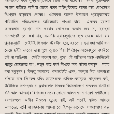
রিকোয়েস্ট করে সুস্থশান্তভাবে নিজে মারা যাচ্ছেন। অথবা দূরে-থাকা
আত্মজা বাড়িতে আনিয়ে মেয়ের ঘরের নাতিপুতিদেরে আদর করে দেখেটেখে
নিঃশ্বাস ছাড়ছেন শেষের। এইরকম অনেক উদাহরণ প্রত্যেকেরই
পারিবারিক পরিমণ্ডলের অভিজ্ঞতায় পাওয়া যাবে। এসবের হয়তো
অনেকধারা ব্যাখ্যা দান করবার লোকেরও অভাব হবে না, ব্যাখ্যা
নানাভাবেই তো করা যায়, এমনকি ম্যাক্লুহানের ভূত ডেকে আনা যায়
প্ল্যানচ্যাটে। সেইটাই ফিলহাল স্ট্যাটাস হবে, হয়তো। হুদা হুদা আমি ধান
ভেঙে দুইটা ভাতের দানা মুখে তুলতে গিয়া শিবঠাকুর-সাহেবসুবো বসাইতে
চাই না আঙিনায়। সেইটা বাহুল্য হবে, বুড়ো এই শালিকের ঘাড়ে এমনিতেই
প্রচুর জোয়ালের দাগ, নতুন করে ফার্স লিখতে আর নাইবা বসলুম। সহায়
বাবা মধুসূদন। কিন্তু আমাদের খাসলতটাই এমন, আল্লা নিয়া গালগপ্পো
ফাঁদতে বসে স্টিফেন হকিং মহোদয়কে হেকিম-কোব্রেজ সাব্যস্ত করি,
উল্টোদিকে বিগ-ব্যাং বা ব্ল্যাকহোল বিষয়ক বিচারসালিশে মাতব্বর বানাইয়া
বসি আল-আজহার বিশ্ববিদ্যালয়ের কোনো আল্লামা-মাশায়েখ মশাইকে।
ব্যাপারগুলো অতীব উত্তম সন্দেহ নাই, এই পথেই মুক্তি আসবে
আমাদের, বটে! হালজমানায় আমরা তো ইশকুলকালেজে যাওয়াআসা শুরু