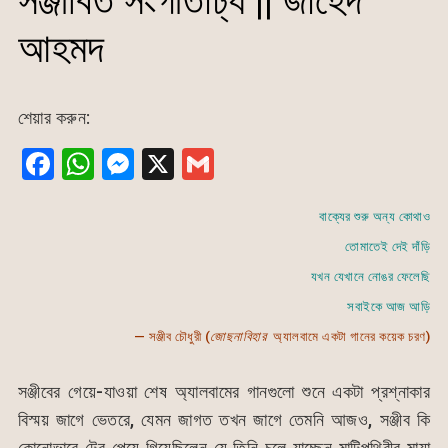
সঞ্জীবিত সংগীতাঢ্য || জাহেদ
আহমদ
শেয়ার করুন:
F
W
M
X
G
a
h
e
m
c
at
s
ai
বাক্যের শুরু অন্য কোথাও
তোমাতেই দেই দাঁড়ি
e
s
s
l
যখন যেখানে নোঙর ফেলেছি
b
A
e
সবাইকে আজ আড়ি
o
p
n
— সঞ্জীব চৌধুরী (
জোছনাবিহার
অ্যালবামে একটা গানের কয়েক চরণ)
o
p
g
k
er
সঞ্জীবের গেয়ে-যাওয়া শেষ অ্যালবামের গানগুলো শুনে একটা প্রশ্নাকার
বিস্ময় জাগে ভেতরে, যেমন জাগত তখন জাগে তেমনি আজও, সঞ্জীব কি
কোনোভাবে টের পেয়ে গিয়েছিলেন যে তিনি চলে যাচ্ছেন মাটিপৃথিবীর মায়া