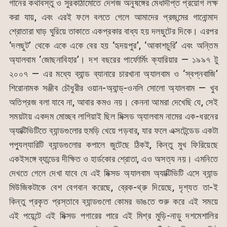
গানের কথাবস্তু ও সুরকাঠামোতে দেশজ অনুষঙ্গের মেধাদীপ্ত প্রয়োগ লক্ষ
করা যায়, এবং এরই ফলে বলতে গেলে আমাদের প্রজন্মের গানোন্মাদ
শ্রোতারা ঘাড় ঘুরিয়ে তাকাতে একপ্রকার বাধ্য হয় দলছুটের দিকে। এরপর
‘দলছুট’ থেকে একে একে বের হয় ‘হৃদয়পুর’, ‘আকাশচুরি’ এবং অন্তিম
অ্যালবাম ‘জোছনাবিহার’। দশ বছরের পার্ফোর্মিং ক্যারিয়ার — ১৯৯৭ টু
২০০৭ — এর মধ্যে ব্যান্ড ব্যানারে চারখানা অ্যালবাম ও ‘স্বপ্নবাজি’
শিরোনামক সঞ্জীব চৌধুরীর ওয়ান-অ্যান্ড্-ওনলি সোলো অ্যালবাম — খুব
অতিপ্রজ বলা যাবে না, আবার কমও নয়। কেননা আমরা দেখেছি যে, সেই
সময়টায় একদম মোচ্ছব লাগিয়াই ছিল মিক্সড অ্যালবাম নামের এক-ধরনের
অ্যাক্টিভিটিতে ব্যান্ডগুলোর হুমড়ি খেয়ে পড়বার, যার ফলে এক্সটেন্ডেড একটা
পপ্যুল্যারিটি ব্যান্ডগুলোর কপালে জুটেছে ঠিকই, কিন্তু মুখ ফিরিয়েছে
একইসঙ্গে ব্যান্ডের দীক্ষিত ও হার্ডকোর শ্রোতা, এও অসত্য নয়। এমনিতে
দেখতে গেলে দেখা যাবে যে এই মিক্সড অ্যালবাম অ্যাক্টিভিটি এসে ব্যান্ড
মিউজিকটাকে বেশ বেগবান করেছে, ব্রেক-থ্রু দিয়েছে, দৃশ্যত তা-ই
কিন্তু প্রকৃত প্রস্তাবে ব্যান্ডগুলো কোমর ভাঙতে শুরু করে এই সময়ে
এই পয়েন্টে এই মিক্সড পগারের পারে এই মিশ্র মুড়ি-নাড়ু দশমেশালির