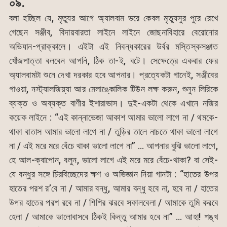
০৯.
বলা হচ্ছিল যে, মৃত্যুর আগে অ্যালবাম ভরে কেবল মৃত্যুসুর পুরে রেখে
গেছেন সঞ্জীব, বিদায়বারতা লাইনে লাইনে জোছনাবিহারে বেরোনোর
অভিযান-প্রাক্কালে। এইটা এই নিবন্ধকারের উর্বর মস্তিস্কসঞ্জাত
খোঁজপাত্তা বলবেন আপনি, ঠিক তা-ই, বটে। সেক্ষেত্রে একবার ফের
অ্যালবামটা শুনে দেখা দরকার হবে আপনার। প্রত্যেকটা গানেই, সঞ্জীবের
গাওয়া, নস্ট্যালজিয়্যা আর মেলাঙ্কোলিক টিউন লক্ষ করুন, শুনুন লিরিকে
ব্যক্ত ও অব্যক্ত বাণীর ইশারাভাস। দুই-একটা থেকে এখানে নজির
কয়েক লাইনে : “এই কান্নাভেজা আকাশ আমার ভালো লাগে না / থমকে-
থাকা বাতাস আমার ভালো লাগে না / তুড়ির তালে নাচতে থাকা ভালো লাগে
না / এই মরে মরে বেঁচে থাকা ভালো লাগে না” … আপনার বুঝি ভালো লাগে,
হে আল-ক্বাপোন, বলুন, ভালো লাগে এই মরে মরে বেঁচে-থাকা? বা সেই-
যে বন্ধুর সঙ্গে চিরবিচ্ছেদের ক্ষণ ও অভিজ্ঞান নিয়া গানটা : “হাতের উপর
হাতের পরশ র’বে না / আমার বন্ধু, আমার বন্ধু হবে না, হবে না / হাতের
উপর হাতের পরশ রবে না / শিশির ঝরবে সকালবেলা / আমাকে তুমি করবে
হেলা / আমাকে ভালোবাসবে ঠিকই কিন্তু আমার হবে না” … আহা! শঙ্খ