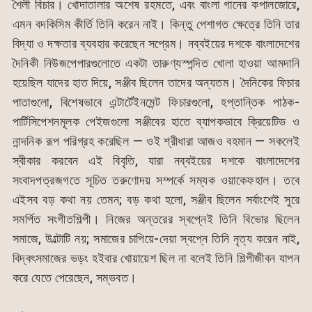
শৈলী বিচার। খোদাতালার অশেষ রহমতে, এবং বাংলা গানের কপালজোরে,
এমন বদকিসিম কীর্তি তিনি করেন নাই। কিন্তু পেশাগত ক্ষেত্রে তিনি তার
বিদ্যা ও দক্ষতার ব্যবহার করেছেন সপ্রেম। নব্বইয়ের দশকে বাংলাদেশের
দৈনিকী নিউজপেপারগুলোতে একটা তারুণ্যস্পন্দিত খোলা হাওয়া আমদানি
হয়েছিল যাদের হাত দিয়ে, সঞ্জীব ছিলেন তাদের অন্যতম। দৈনিকের ফিচার
পাতাগুলো, বিশেষভাবে এন্টার্টেইনমেন্ট ফিচারগুলো, হপ্তান্তিক পাঠক-
পার্টিসিপেশনমূলক পেইজগুলো সঞ্জীবের হাতে ব্যাপকভাবে ক্রিয়েটিভ ও
নান্দনিক রূপ পরিগ্রহ করেছিল — ওই শ্রীধারা আজও বহমান — সকলেই
স্বীকার করবেন এই বিবৃতি, যারা নব্বইয়ের দশকে বাংলাদেশের
সংবাদপত্রজগতে সূচিত তরুণোদয় সম্পর্কে সম্যক ওয়াকেফহাল। তবে
এইসব বড় কথা নয় তেমন; বড় কথা হলো, সঞ্জীব ছিলেন সর্বাংশেই সুরে
সমর্পিত সংগীতশিল্পী। নিজের অন্তরের স্বপ্নেই তিনি বিভোর ছিলেন
সমাজে, উল্টোটি নয়; সমাজের চাপিয়ে-দেয়া স্বপ্নে তিনি নৃত্য করেন নাই,
বিদ্বৎসমাজের ভড়ং হইবার খোয়ায়েশ ছিল না বলেই তিনি শিল্পীজীবন যাপন
করে যেতে পেরেছেন, সম্ভবত।