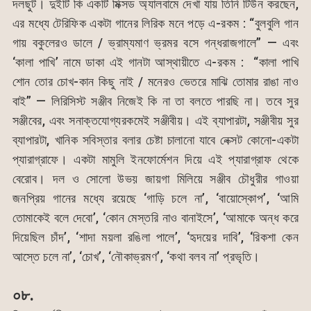
দলছুট। দুইটি কি একটি মিক্সড অ্যালবামে দেখা যায় তিনি টিউন করছেন,
এর মধ্যে টেরিফিক একটা গানের লিরিক মনে পড়ে এ-রকম : “বুলবুলি গান
গায় বকুলেরও ডালে / ভ্রাম্যমাণ ভ্রমর বসে গন্ধরাজগালে” — এবং
‘কালা পাখি’ নামে ডাকা এই গানটা আস্থায়ীতে এ-রকম : “কালা পাখি
শোন তোর চোখ-কান কিছু নাই / মনেরও ভেতরে মাঝি তোমার রাঙা নাও
বাই” — লিরিসিস্ট সঞ্জীব নিজেই কি না তা বলতে পারছি না। তবে সুর
সঞ্জীবের, এবং সনাক্তযোগ্যরকমেই সঞ্জীবীয়। এই ব্যাপারটা, সঞ্জীবীয় সুর
ব্যাপারটা, খানিক সবিস্তার বলার চেষ্টা চালানো যাবে নেক্সট কোনো-একটা
প্যারাগ্রাফে। একটা মামুলি ইনফোর্মেশন দিয়ে এই প্যারাগ্রাফ থেকে
বেরোব। দল ও সোলো উভয় জায়গা মিলিয়ে সঞ্জীব চৌধুরীর গাওয়া
জনপ্রিয় গানের মধ্যে রয়েছে ‘গাড়ি চলে না’, ‘বায়োস্কোপ’, ‘আমি
তোমাকেই বলে দেবো’, ‘কোন মেস্তরি নাও বানাইসে’, ‘আমাকে অন্ধ করে
দিয়েছিল চাঁদ’, ‘শাদা ময়লা রঙিলা পালে’, ‘হৃদয়ের দাবি’, ‘রিকশা কেন
আস্তে চলে না’, ‘চোখ’, ‘নৌকাভ্রমণ’, ‘কথা বলব না’ প্রভৃতি।
০৮.