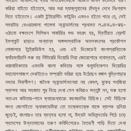
সহিয়াও আমাদিগের ন্যায় নালায়েকদেরকে আজিও জীবন কষ্টেমষ্টে ধারণ
করিয়া যাইতে হইতেসে, আর মরা ম্যাক্লুহানের চাঁদমুখ দেখে নিঃশ্বাস
নিতে হইতেসে। একটা ইন্টারেস্টিং ফাইন্ডিং এমনও হইতে পারে যে, সেই
সময়টায়
বেওয়াচ
বালা পামেলা অ্যান্ডার্সনের প্রথমত লণ্ডভণ্ড-ঝড়-
ওঠানো বক্ষদেশে সিলিকন সার্জারির শুভ মহরৎ হয়, দ্বিতীয়ত ব্রেস্ট
ইমপ্লান্ট ছাড়াও অন্যান্য অঙ্গসংস্থানিক অদলবদলের প্রকৌশল
লোকালয়ে ইন্ট্রোডিউস হয়, এবং ওই ডিকেডেই বাংলাপ্রান্তিকে
ক্যাঁচম্যাঁচানি শুরু হয় লিটারেরি থিয়োরি নিয়া জোরেশোরে নবোদ্যমে, এরই
ধারাবাহিকতায় এমনকি বাংলা কবিতার সঙ্গে কম্যুনিকেশন থিয়োরির
মহাযোগসাজশ দেখাইতেও সম্প্রতি মরিয়া হয়ে উঠেছেন বঙ্গাল বুদ্ধিপাড়ার
নবতর নিবাসীগণ। জনৈক অ্যান্ডার্সনতনয়া নয় কেবল, বুকের সহজিয়া
স্থাপনা আর সহজাত সুর নিয়ে দেখা গেল কবিরাও সন্তুষ্ট নন, শুরু হলো
অতএব কবিতায়-গানে ক্যারেংব্যারেং কচকচানির হিড়িক। সেই হিড়িকে
মদত জোগাইতে অ্যাকাডেমিয়া তো তক্কেতক্কে থাকে ব্যাপক দুনিয়া
জুড়েই, বাংলায়ও তার ব্যত্যয় হলো না, উদ্ভট অভিসন্দর্ভের পিঠে চড়ে
স্বদেশের উন্নতমানের তরুণ কবিদিগেরেও বৈতরণী পাড়ি দিতে দেখা