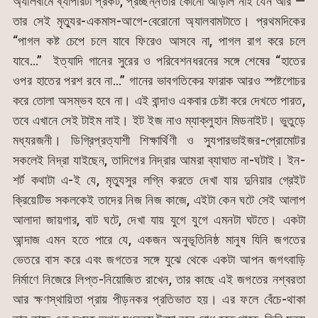
অ্যালবামে ব্যাপারটা প্রকট, প্রচ্ছন্নতার কোনো আড়াল নাই যেন আর —
তার সেই মৃত্যুর-একমাস-আগে-বেরোনো অ্যালবামটাতে। প্রথমদিকের
“পাগল কষ্ট চেপে চলে যাবে ফিরেও আসবে না, পাগল রাগ করে চলে
যাবে…” ইত্যাদি গানের সুরের ও পরিবেশনধরনের সঙ্গে শেষের “হাতের
ওপর হাতের পরশ রবে না…” গানের ভাবগতিকের ফারাক আরও স্পষ্টগোচর
করে তোলা অসম্ভব হবে না। এই বান্দাও একবার চেষ্টা করে দেখতে পারত,
তবে এখানে সেই টাইম নাই। ইট ইজ নাও ম্যাক্লুহান মিডনাইট। ভুতুড়ে
মধ্যরজনী। ডিগ্রিপ্রত্যাশী শিক্ষার্থিণী ও স্যুপারভাইজর-প্রোমোটর
সকলেই নিদ্রা যাইছেন, তাদিগের নিদ্রার আমরা ব্যাঘাত না-ঘটাই। ইন-
শর্ট কথাটা এ-ই যে, মৃত্যুসুর লগ্নি করতে দেখা যায় দুনিয়ার গ্রেইট
ক্রিয়েটিভ সকলকেই তাদের নিজ নিজ কাজে, এইটা কেন ঘটে সেই আলাপ
আলাদা জায়গার, বাট ঘটে, দেখা যায় যুগে যুগে এমনটা ঘটতে। একটা
আন্দাজ এমন হতে পারে যে, একজন অনুভূতিনিষ্ঠ মানুষ যিনি জগতের
ভেতরে বাস করে এবং জগতের সঙ্গে যুঝে থেকে একটা আপন জগৎবাড়ি
নির্মাণে নিজেরে লিপ্ত-নিয়োজিত রাখেন, তার কাছে এই জগতের নশ্বরতা
আর ক্ষণস্থায়িতা প্রায় পীড়নকর প্রতিভাত হয়। এর ফলে বেঁচে-থাকা