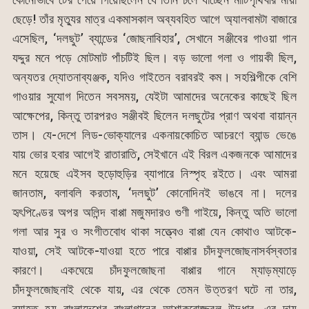
ছেড়ে! তাঁর মৃত্যুর মাত্র একমাসকাল অব্যবহিত আগে অ্যালবামটা বাজারে
এসেছিল, ‘দলছুট’ ব্যান্ডের ‘জোছনাবিহার’, সেখানে সঞ্জীবের গাওয়া গান
যদ্দুর মনে পড়ে মোটমাট পাঁচটিই ছিল। বড় ভালো গলা ও গায়কী ছিল,
অন্যতর দ্যোতনাব্যঞ্জক, যদিও গাইতেন বরাবরই কম। সহশিল্পীকে বেশি
গাওয়ার সুযোগ দিতেন সবসময়, যেইটা আমাদের অনেকের কাছেই ছিল
আক্ষেপের, কিন্তু তারপরও সঞ্জীবই ছিলেন দলছুটের প্রাণ অথবা বায়ান্ন
তাস। যে-দেশে লিড-ভোক্যালের একনায়কোচিত আচরণে ব্যান্ড ভেঙে
যায় ভোর হবার আগেই রাতারাতি, সেইখানে এই বিরল একজনকে আমাদের
মনে হয়েছে এইসব হুড়োহুড়ির ব্যাপারে নিস্পৃহ রইতে। এবং আমরা
জানতাম, বলাবলি করতাম, ‘দলছুট’ কোনোদিনই ভাঙবে না। দলের
হৃৎপিণ্ডের অপর অলিন্দ বাপ্পা মজুমদারও গুণী গাইয়ে, কিন্তু অতি ভালো
গলা আর সুর ও সংগীতবোধ থাকা সত্ত্বেও বাপ্পা যেন কোথাও আটকে-
যাওয়া, সেই আটকে-যাওয়া হতে পারে বাপ্পার চাঁদফুলজোছনাসর্বস্বতার
কারণে। একঘেয়ে চাঁদফুলজোছনা বাপ্পার গানে ম্যাড়ম্যাড়ে
চাঁদফুলজোছনাই থেকে যায়, এর থেকে তেমন উত্তরণ ঘটে না তার,
ব্যাহত হয় বাংলাদেশের বাংলাগানের আশাকরোজ্জ্বল উদ্ধার, এর দায়