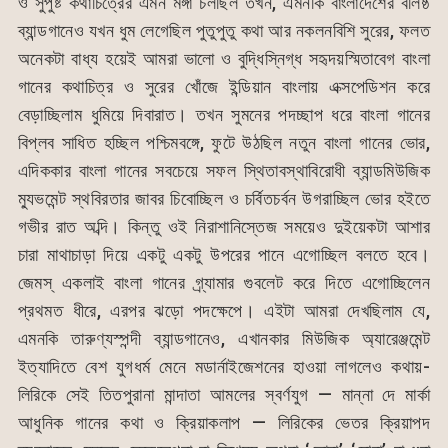
ও সুপুষ্ট কথাচিত্রের এমন মঙ্গা চলছিল তখন, এমনকি বাংলাদেশের বলিষ্ঠ
ব্যান্ডগানেও যখন ধুম লেগেছিল পুতুপুতু কথা আর নকলনবিশি সুরের, ফলত
অনেকটা বাধ্য হয়েই আমরা ভালো ও বুদ্ধিস্নিগ্ধ সহৃদয়স্মিতাবেগ বাংলা
গানের কথাচিত্র ও সুরের খোঁজে ইন্ডিয়ান বাংলায় এক্সপেডিশন করে
বেড়াচ্ছিলাম ধুমিয়ে দিবারাত। তখন সুমনের পদচ্ছাপ ধরে বাংলা গানের
বিপ্লব সাধিত হচ্ছিল পশ্চিমবঙ্গে, ফুটে উঠছিল নতুন বাংলা গানের ভোর,
এদিককার বাংলা গানের সবচেয়ে সফল স্থিতাবস্থাবিরোধী ব্যান্ডমিউজিক
ম্যুভমেন্ট স্থবিরতার জাবর চিবোচ্ছিল ও চর্বিতচর্বন উগরাচ্ছিল ভোর হইতে
গভীর রাত অব্দি। কিন্তু ওই নিরাশানিস্তেজ সময়েও দুইয়েকটা আশার
চারা মাথাচাড়া দিয়ে একটু একটু উপরের পানে এগোচ্ছিল বলতে হবে।
জেমস্ একলাই বাংলা গানের গ্র্যামার গুবলেট করে দিতে এগোচ্ছিলেন
প্রথমত ধীরে, এরপর ঝড়ো পদক্ষেপে। এইটা আমরা দেখছিলাম যে,
এমনকি তারুণ্যস্পন্দী ব্যান্ডগানেও, এখানকার মিউজিক অ্যারেঞ্জমেন্ট
ইত্যাদিতে বেশ যুগধর্ম মেনে মডার্নাইজেশনের হাওয়া লাগলেও কথায়-
লিরিকে সেই তিতপুরানা মান্দাতা আমলের স্বর্ণযুগ — মান্না দে মার্কা
আধুনিক গানের কথা ও ক্রিয়াকলাপ — লিরিকের ভেতর ক্রিয়াপদ