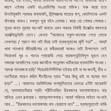
করেছি, ইয়া ইলাহি, ক্যায়া ক্যাহনা! মায়নাপাশের আগেই আমাদের খায়েশ
জাগে এইবার একটা ডাণ্ডাডিগ্রি লওয়া যাউক। শুরু করো তবে
উলটোবুজলি প্রজার বাক্যাবলি, সিন্ট্যাক্সের মায়েরে বাপ, কোটেশনের একটা
বাঁশঝাড় বানাও। মকসুদ পুরা হইব তোমার। করো হো শোকর গোজার।
সুরের জন্য সুরম্য ঘর-ঘাট বানাবে এমন সহৃদয় নির্বাহী ডিরেক্টর বঙ্গনগরে
অ্যাক্সিডেন্টালি মেলে। কেননা “আমাদের স্কুল-কলেজে শেখে লোকে
লেখাপড়া / প্রাণে গান নাই মিছে তাই ম্যাক্লুহানের মূর্তি গড়া” … আহা!
খাসা গানখানা বাঁধিয়াছিলায় হে কবীরভায়া! আজও তাই বিপদাপদে সেই
শিরোধার্য সুর ও গানের প্যারোডি গেয়ে ব্যাজস্তুতিবিপুল ভুবনে হেন
সঙ্গহারা আমাদিগের ন্যায় জ্ঞানহীনা গানোন্মাদ গুটিকয়ের ক্যাথার্সিস পাওয়া।
আমরা গানবাজনা ছাড়ি’ পিয়েচডিপিপীলিকা হইবার চাই না মা-জননী, তীর ও
তরণীহারা গায়েন করিম দীনহীনের ন্যায় “আর কিছু চাই না আমরা গান
ছাড়া” …। আমাদের হরকিসিমের বালামুসিবতের ভেতরে এইটা আরেকটা
যে, অ্যাকাডেমিয়ার প্রতি প্রীতিভক্তি চিরকালের ভালোবাসাকেও হার
মানিয়ে এখন বল্গাহারা। ব্যাঘ্রপাগলপারা। আহা! শক্তির লাইনে না-যাই
আর … “চিরকালের ভালোবাসার বাঘ বেরোলো বনে” … ম্যাক্লুহানেই থাকি