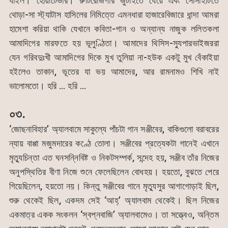
যাইল। হোয়াটেভার। রুটিরোজগার জুটাইতে যেয়ে এবং সোসাইটিতে
থোড়া-সা স্ট্যাটাস হাসিলের নিমিত্তে এমনধারা হাজারেবিজারে ধান্দা আমরা
হামেশা করিয়া থাকি যেখানে কবিতা-গান ও অন্যান্য নাজুক ললিতকলা
আমাদিগের মারফতে হয় ভূলুণ্ঠিতা। আমাদের থিসিস-স্যুপারভাইজররা
যেন গরিবদুঃখী আমাদিগের দিকে মুখ তুলিয়া না-হউক একটু মুখ বেঁকাইয়া
হইলেও তাকান, ভূতের যা ভয় আমাদের, আর রামনামও শিখি নাই
ভালোমতো। হরি … হরি …
০৩.
‘জোছনাবিহার’ অ্যালবামে সাকুল্যে পাঁচটা গান সঞ্জীবের, বাকিগুলো বরাবরের
ন্যায় বাপ্পা মজুমদারের কণ্ঠে তোলা। সঞ্জীবের প্রত্যেকটা গানেই এখানে
মৃত্যুচিন্তা এত ঘনসন্নিবিষ্ট ও নিকটসম্পর্ক, সন্দেহ হয়, সঞ্জীব তাঁর নিজের
অনুপস্থিতির বীণা নিজে শুনে ফেলেছিলেন বোধহয়। হয়তো, বুঝতে পেরে
গিয়েছিলেন, হয়তো নয়। কিন্তু সঞ্জীবের গানে মৃত্যুসুর আগাগোড়াই ছিল,
শুরু থেকেই ছিল, একদম সেই ‘আহ্’ অ্যালবাম থেকেই। ছিল নিজের
একমাত্র একক সংকলন ‘স্বপ্নবাজি’ অ্যালবামেও। তা সত্ত্বেও, অন্তিম