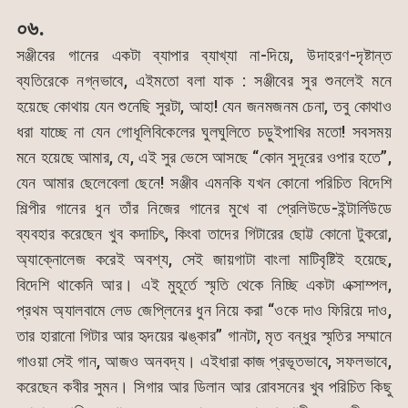
০৬.
সঞ্জীবের গানের একটা ব্যাপার ব্যাখ্যা না-দিয়ে, উদাহরণ-দৃষ্টান্ত
ব্যতিরেকে নগ্নভাবে, এইমতো বলা যাক : সঞ্জীবের সুর শুনলেই মনে
হয়েছে কোথায় যেন শুনেছি সুরটা, আহা! যেন জনমজনম চেনা, তবু কোথাও
ধরা যাচ্ছে না যেন গোধূলিবিকেলের ঘুলঘুলিতে চড়ুইপাখির মতো! সবসময়
মনে হয়েছে আমার, যে, এই সুর ভেসে আসছে “কোন সুদূরের ওপার হতে”,
যেন আমার ছেলেবেলা ছেনে! সঞ্জীব এমনকি যখন কোনো পরিচিত বিদেশি
শিল্পীর গানের ধুন তাঁর নিজের গানের মুখে বা প্রেলিউডে-ইন্টার্লিউডে
ব্যবহার করেছেন খুব কদাচিৎ, কিংবা তাদের গিটারের ছোট্ট কোনো টুকরো,
অ্যাক্নোলেজ করেই অবশ্য, সেই জায়গাটা বাংলা মাটিবৃষ্টিই হয়েছে,
বিদেশি থাকেনি আর। এই মুহূর্তে স্মৃতি থেকে নিচ্ছি একটা এক্সাম্পল,
প্রথম অ্যালবামে লেড জেপ্লিনের ধুন নিয়ে করা “ওকে দাও ফিরিয়ে দাও,
তার হারানো গিটার আর হৃদয়ের ঝঙ্কার” গানটা, মৃত বন্ধুর স্মৃতির সম্মানে
গাওয়া সেই গান, আজও অনবদ্য। এইধারা কাজ প্রভূতভাবে, সফলভাবে,
করেছেন কবীর সুমন। সিগার আর ডিলান আর রোবসনের খুব পরিচিত কিছু