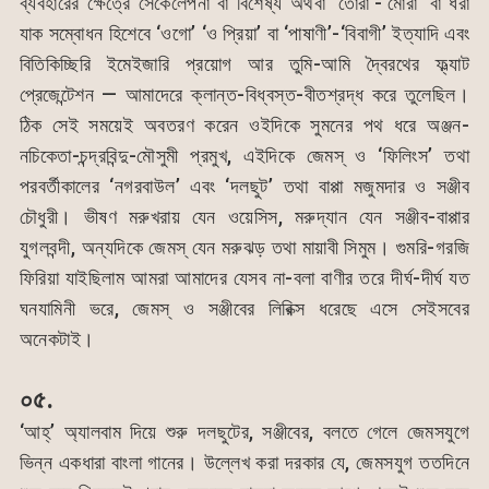
ব্যবহারের ক্ষেত্রে সেকেলেপনা বা বিশেষ্য অথবা ‘তোরা’-‘মোরা’ বা ধরা
যাক সম্বোধন হিশেবে ‘ওগো’ ‘ও প্রিয়া’ বা ‘পাষাণী’-‘বিবাগী’ ইত্যাদি এবং
বিতিকিচ্ছিরি ইমেইজারি প্রয়োগ আর তুমি-আমি দ্বৈরথের ফ্ল্যাট
প্রেজেন্টেশন — আমাদেরে ক্লান্ত-বিধ্বস্ত-বীতশ্রদ্ধ করে তুলেছিল।
ঠিক সেই সময়েই অবতরণ করেন ওইদিকে সুমনের পথ ধরে অঞ্জন-
নচিকেতা-চন্দ্রবিন্দু-মৌসুমী প্রমুখ, এইদিকে জেমস্ ও ‘ফিলিংস’ তথা
পরবর্তীকালের ‘নগরবাউল’ এবং ‘দলছুট’ তথা বাপ্পা মজুমদার ও সঞ্জীব
চৌধুরী। ভীষণ মরুখরায় যেন ওয়েসিস, মরুদ্যান যেন সঞ্জীব-বাপ্পার
যুগলবন্দী, অন্যদিকে জেমস্ যেন মরুঝড় তথা মায়াবী সিমুম। গুমরি-গরজি
ফিরিয়া যাইছিলাম আমরা আমাদের যেসব না-বলা বাণীর তরে দীর্ঘ-দীর্ঘ যত
ঘনযামিনী ভরে, জেমস্ ও সঞ্জীবের লিরিক্স ধরেছে এসে সেইসবের
অনেকটাই।
০৫.
‘আহ্’ অ্যালবাম দিয়ে শুরু দলছুটের, সঞ্জীবের, বলতে গেলে জেমসযুগে
ভিন্ন একধারা বাংলা গানের। উল্লেখ করা দরকার যে, জেমসযুগ ততদিনে