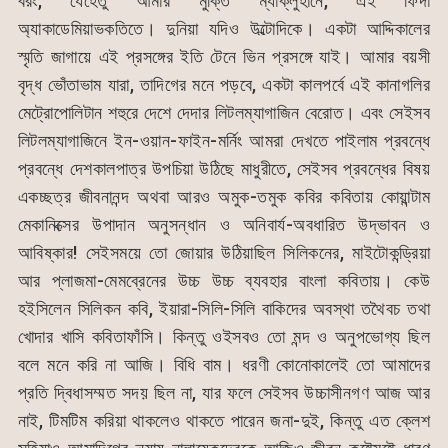
বরং, যেহেতু আমার মুক্তি ম্যাক্লুহানে, এই ফিদা
অ্যাকাডেমিয়াভকতিতে। দুনিয়া যদিও উল্টোদিকে। একটা আদ্দিকালের
স্মৃতি জাগায়ে এই প্রসঙ্গের ইতি টেনে ভিন প্রসঙ্গে যাই। আমার বয়সী
বৃদ্ধ ভোঁতাভাম যারা, তাদিগের মনে পড়বে, একটা কালপর্বে এই কানাগলির
মেট্রোপোলিটান শহুরে দেশে দেদার লিটলম্যাগাজিন বেরোত। এবং সেইসব
লিটলম্যাগাজিনে ইন-ওয়ান-ফাইন-মর্নিং আমরা দেখতে পাইলাম প্রবন্ধে
প্রবন্ধে দেশকালপাত্র উপচিয়া উঠিছে মাধুরীতে, সেইসব প্রবন্ধের বিষয়
একচ্ছত্র জীবনানন্দ অথবা আরও অমুক-তমুক কবির কবিতায় কোয়ান্টাম
মেকানিক্সের উপাদান অনুসন্ধান ও অনিবার্য-অবধারিত উদ্ভাবন ও
আবিষ্কার! সেইসময়ে তো জোয়ার উঠিয়াছিল সিলিকনের, মাইটোকন্ড্রিয়া
আর প্লাজমা-মেমব্রেনের উচ্চ উচ্চ ব্যবহার বাংলা কবিতায়। কেউ
হইসিলেন সিলিকন কবি, ইয়ারা-সিলি-সিলি বাকিদের অবস্থা তথৈবচ তথা
খোদার খাসি কবিতাফাঁসি। কিন্তু ওইসবও তো মন্দ ও অনুপভোগ্য ছিল
বলে মনে করি না আজি। বিধি বাম। ধরণী কোনোকালেই তো আমাদের
প্রতি দ্বিধাসম্মত সদয় ছিল না, যার ফলে সেইসব উচ্চাসীনগণ আজ আর
নাই, টিমটিম করিয়া থাকলেও থাকতে পারেন জনা-দুই, কিন্তু এত ক্লেশ