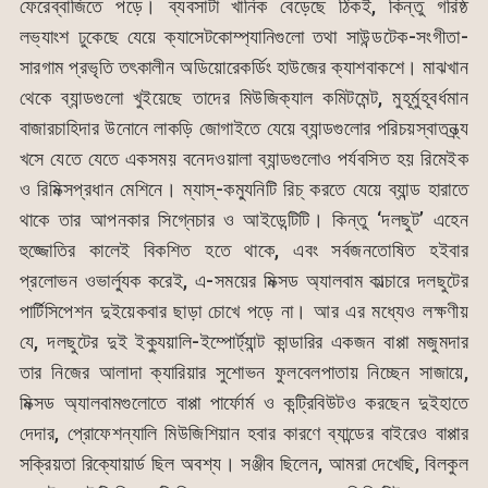
ফেরেব্বাজিতে পড়ে। ব্যবসাটা খানিক বেড়েছে ঠিকই, কিন্তু গরিষ্ঠ
লভ্যাংশ ঢুকেছে যেয়ে ক্যাসেটকোম্প্যানিগুলো তথা সাউন্ডটেক-সংগীতা-
সারগাম প্রভৃতি তৎকালীন অডিয়োরেকর্ডিং হাউজের ক্যাশবাকশে। মাঝখান
থেকে ব্যান্ডগুলো খুইয়েছে তাদের মিউজিক্যাল কমিটমেন্ট, মুহূর্মুহূবর্ধমান
বাজারচাহিদার উনোনে লাকড়ি জোগাইতে যেয়ে ব্যান্ডগুলোর পরিচয়স্বাতন্ত্র্য
খসে যেতে যেতে একসময় বনেদওয়ালা ব্যান্ডগুলোও পর্যবসিত হয় রিমেইক
ও রিমিক্সপ্রধান মেশিনে। ম্যাস্-কম্যুনিটি রিচ্ করতে যেয়ে ব্যান্ড হারাতে
থাকে তার আপনকার সিগ্নেচার ও আইডেন্টিটি। কিন্তু ‘দলছুট’ এহেন
হুজ্জোতির কালেই বিকশিত হতে থাকে, এবং সর্বজনতোষিত হইবার
প্রলোভন ওভার্ল্যুক করেই, এ-সময়ের মিক্সড অ্যালবাম কাল্চারে দলছুটের
পার্টিসিপেশন দুইয়েকবার ছাড়া চোখে পড়ে না। আর এর মধ্যেও লক্ষণীয়
যে, দলছুটের দুই ইক্যুয়ালি-ইম্পোর্ট্যান্ট কান্ডারির একজন বাপ্পা মজুমদার
তার নিজের আলাদা ক্যারিয়ার সুশোভন ফুলবেলপাতায় নিচ্ছেন সাজায়ে,
মিক্সড অ্যালবামগুলোতে বাপ্পা পার্ফোর্ম ও কন্ট্রিবিউটও করছেন দুইহাতে
দেদার, প্রোফেশন্যালি মিউজিশিয়ান হবার কারণে ব্যান্ডের বাইরেও বাপ্পার
সক্রিয়তা রিক্যোয়ার্ড ছিল অবশ্য। সঞ্জীব ছিলেন, আমরা দেখেছি, বিলকুল