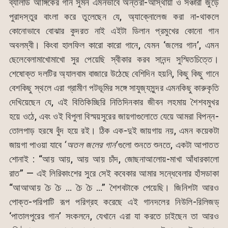
ব্যালাড আঙ্গিকের গান সুমন এমনভাবে অন্তরা-আস্থায়ী ও সঞ্চারী জুড়ে
পুরাদস্তুর বাংলা করে তুলেছেন যে, অ্যাক্নোলেজ করা না-থাকলে
কোনোভাবে বোঝার কুদরত নাই এইটা ডিলান প্রমুখের কোনো গান
অবলম্বী। কিংবা হালফিল কারো কারো গানে, যেমন ‘জলের গান’, এমন
ছেলেবেলামাখোমাখো সুর পেয়েছি স্বীকার করব সানন্দ সুস্মিতচিত্তে।
শেষোক্ত দলটির অ্যালবাম বাজারে উঠেছে বেশিদিন হয়নি, কিছু কিছু গানে
বেশকিছু স্থলে এরা গ্রামীণ পটভূমির সঙ্গে সাযুজ্যসুন্দর এমনকিছু কারুকৃতি
দেখিয়েছেন যে, এই বিতিকিচ্ছিরি নিতিদিনকার জীবন লহমায় শৈশবমুখর
হয়ে ওঠে, এবং ওই বিপুলা বিস্ময়সুরের জায়গাগুলোতে যেয়ে আমরা বিপন্ন-
তোলপাড় হরষে বুঁদ হয়ে রই। ঠিক এক-দুই জায়গায় নয়, এমন কয়েকটা
জায়গা পাওয়া যাবে
‘
অতল
জলের
গান
’
গুলো শুনতে শুনতে, একটা আপাতত
শোনাই : “আয় আয়, আয় আয় চাঁদ, জোছনাআলোয়-মাখা আঁধারকালো
রাত” — এই লিরিকাংশের সুরে সেই কবেকার আমার সন্ধেবেলার হাঁসডাকা
“আআআয় চৈ চৈ … চৈ চৈ …” শৈশবটাকে পেয়েছি। জিনিশটা আরও
পোক্ত-পরিপাটি রূপ পরিগ্রহ করেছে এই গানদলের নিউলি-রিলিজড্
‘পাতালপুরের গান’ সংকলনে, যেখানে এরা যা করতে চাইছেন তা আরও