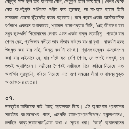
যেটুকুর সঙ্গে ছিল তার যাপনের যোগ, সেটুকুই তিনি নিয়েছেন। শৈশব থেকে
নেয়া অংশটুকুই সঞ্জীবকে সঞ্জীব করে তুলেছে, তা না-হলে হতেন তিনি
নামজাদা কোনো ভুঁইফোঁড় রকার বড়জোর। মনে পড়বে একটা আত্মজৈবনিক
বর্ণনাংশ একজন কথাকারের, শ্যামল গঙ্গোপাধ্যায় তিনি, ‘এই জীবনের যত
মধুর ভুলগুলি’ শিরোনামের লেখায় এমন একটা বাক্য লভেছিনু : পকেটে যার
শৈশব নেই, প্রতিভার নদীতে তার সাঁতার কাটতে যাওয়া বৃথা। বাক্যটা হুবহু
উদ্ধৃত করা যায় নাই, কিন্তু কথাটা তা-ই। শ্যামলবাক্যের এক্সটেনশন
করা যায় এইভাবে যে, যার গাঁটে যত বেশি শৈশব, সে ততই দলছুট, সে
ততই অ্যালিয়েন। সঞ্জীবের শৈশবই সঞ্জীবকে দিয়ে করিয়ে নিয়েছে এত
অপার্থিব সুরমূর্ছনা, করিয়ে নিয়েছে এত অল্প সময়ের সীমা ও বাহুল্যমুক্ত
আয়োজনের ভেতর।
০৭.
দলছুটের অভিষেক ঘটে ‘আহ্’ অ্যালবাম দিয়ে। এই অ্যালবাম প্রকাশের
সময়টায় বাংলাদেশের গানে, এমনকি তারুণ্যপ্রগতিঋদ্ধ ব্যান্ডগানেও,
চলছিল কাব্যদ্যোতনামণ্ডিত কথা ও সুরের খরা। ‘আহ্’ অ্যালবামের