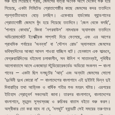
শুরু হয়ে গিয়েছেই প্রায়, জেমসের যাত্রা অনেক আগে থেকেই শুরু হয়ে
গিয়েছে, একটা লিমিটেড শ্রোতাগোষ্ঠীর কাছে জেমসের কদর ততদিনে
প্রশ্নাতীতভাবে বেড়ে চলছিল। একেবারে হার্ডকোর ব্যান্ডগানের
শ্রোতাগোষ্ঠী জেমসে বুঁদ হয়ে গিয়েছে ততদিনে। ‘জেল থেকে বলছি’,
‘পালাবে কোথায়’, কিংবা ‘নগরবাউল’ নামধারক অ্যালবাম ততদিনে
অডিয়োমার্কেটে ইলেক্ট্রিক সাপ্লাই দিয়ে ফেলেছে, এবং এর আগের
প্রাথমিক পর্যায়ের ‘অনন্যা’ বা ‘স্টেশন রোড’ অ্যালবামে জেমসের
ভবিষ্যদিনের আবছা আদল পাওয়া যাচ্ছিল বটে। হেনকালে এক ফাল্গুনে,
ফেব্রুয়ারিদিনের বইমেলা চলাকালীন, সন ঊনিশ শ সাতানব্বই, পৃথিবীর
আলোবাতাসে আসে একজোড়া স্টুডিয়োরেকর্ডেড অডিয়ো সংকলন — বাংলা
গানের — একটা ছিল দলছুটের ‘আহ্’ এবং অন্যটা জেমসের সোলো
‘দুঃখিনী দুঃখ কোরো না’ — বাংলাদেশের বাংলাগানে এই দুইটাই ভিন্ন দুই
দিবারাত্রি তথা আহ্নিক ও বার্ষিক গতির শুভ মহরৎ ঘটায়। এরপরের
ইতিহাস শ্রোতৃবর্গ সকলেরই জানা। তারপর বাংলাগানে, বাংলাদেশের
বাংলাগানে, মৃদুমন্দ সুস্থস্বচ্ছ ও রুচিকর বাতাস বইতে শুরু করল।
অস্বীকার তো করা যাবে না যে, ‘দলছুট’ ব্যান্ডটি সেই সময়ের তরুণদের