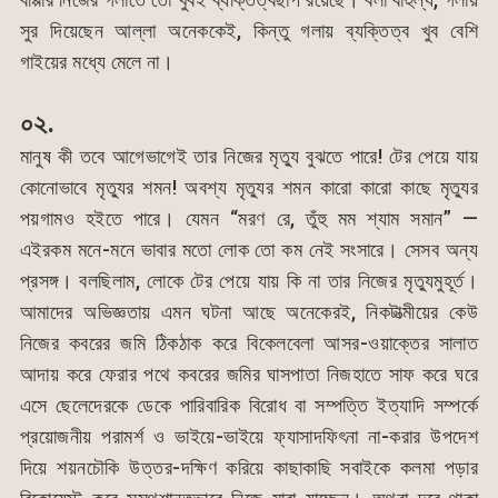
সুর দিয়েছেন আল্লা অনেককেই, কিন্তু গলায় ব্যক্তিত্ব খুব বেশি
গাইয়ের মধ্যে মেলে না।
০২.
মানুষ কী তবে আগেভাগেই তার নিজের মৃত্যু বুঝতে পারে! টের পেয়ে যায়
কোনোভাবে মৃত্যুর শমন! অবশ্য মৃত্যুর শমন কারো কারো কাছে মৃত্যুর
পয়গামও হইতে পারে। যেমন “মরণ রে, তুঁহু মম শ্যাম সমান” —
এইরকম মনে-মনে ভাবার মতো লোক তো কম নেই সংসারে। সেসব অন্য
প্রসঙ্গ। বলছিলাম, লোকে টের পেয়ে যায় কি না তার নিজের মৃত্যুমুহূর্ত।
আমাদের অভিজ্ঞতায় এমন ঘটনা আছে অনেকেরই, নিকটাত্মীয়ের কেউ
নিজের কবরের জমি ঠিকঠাক করে বিকেলবেলা আসর-ওয়াক্তের সালাত
আদায় করে ফেরার পথে কবরের জমির ঘাসপাতা নিজহাতে সাফ করে ঘরে
এসে ছেলেদেরকে ডেকে পারিবারিক বিরোধ বা সম্পত্তি ইত্যাদি সম্পর্কে
প্রয়োজনীয় পরামর্শ ও ভাইয়ে-ভাইয়ে ফ্যাসাদফিৎনা না-করার উপদেশ
দিয়ে শয়নচৌকি উত্তর-দক্ষিণ করিয়ে কাছাকাছি সবাইকে কলমা পড়ার