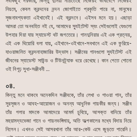
সবকিছুই দরকারি, কিন্তু দুনিয়া নাচিতেছে নিজেরই ভাবাবেগে নিজেরই
নিয়মে, কেবল ক্রন্দনের নন্দন জোগাইতে প্রকৃতি পারে না, মানুষের
সৃজনাবশ্যকতা এইখানেই। এই ক্রন্দনে। এইসব মনে হয়। এছাড়া
আমরা তো অনবহিত নই যে, আমাদের স্যুইটেস্ট স্যং সেইগুলোই যেগুলো
উপহার দিয়া যায় স্যাডেস্ট থট জগতেরে। গানদুনিয়ার এই এক প্রত্যয়,
এই এক থিয়োরি বলা যায়, এইখানে-ওইখানে-সবখানে এই এক ফুরিয়ে-
যাওয়াজনিত ক্রন্দনাহাজারির উদ্ভাস। সঞ্জীবের গানগুলো স্যুইটেস্ট এই
জীবনের স্যাডেস্ট সাউন্ড ও টিউনট্র্যাক ধরে রেখেছে। কান পেতে শোনো
ওই নিগূঢ় সুধা-সঞ্জীবনী …
০৪.
কিন্তু মনে থাকবে অনেকদিন সঞ্জীবকে, তাঁর লেখা ও গাওয়া গান, তাঁর
সুরসৃজন ও আবহ-আয়োজন ও অনন্য আধুনিক গায়কীর জন্য। সঞ্জীব
তাঁর গলার মাদকে আমাদেরে আমর্ম চুবিয়ে, আসক্ত বানিয়ে তাঁর
মহুয়ামদ্যভেজা গানে ও গায়নভঙ্গিমায়, অতি অল্পকালের মধ্যে বিদায় নিয়ে
নিলেন। এখনও সেই আসরখানা তাঁর আর-কেউ এসে জুড়তে পারেনি।