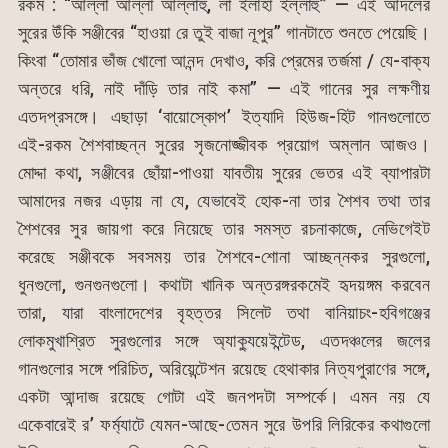
রকম : “আল্লা আল্লা আল্লাহু, লা ইলাহা ইল্লাহু” — এই আদলের
সুরের উঁকি সঞ্জীবের “হাওয়া রে তুই বাজা নূপুর” গানটাতে শুনতে পেয়েছি।
কিংবা “তোমার ভাঁজ খোলো আনন্দ দেখাও, করি প্রেমের তর্জমা / যে-বাক্য
অন্তরে ধরি, নাই দাঁড়ি তার নাই কমা” — এই গানের সুর লক্ষণীয়
এতদপ্রসঙ্গে। এছাড়া ‘বায়োস্কোপ’ ইত্যাদি হিউজ-হিট গানগুলোতে
এই-রকম শৈশবাচ্ছন্ন সুরের সৃজনোজ্জীবক প্রয়োগ অম্লান আজও।
মোদ্দা কথা, সঞ্জীবের ছোঁয়া-পাওয়া যাবতীয় সুরের ভেতর এই ব্যাপারটা
আমাদের নজর এড়ায় না যে, যেভাবেই হোক-না তার শৈশব তথা তার
শৈশবের সুর জায়গা করে নিয়েছে তার সমস্ত রচনাকাজে, নেভিগেইট
করেছে সঞ্জীবকে সবসময় তার শৈশবে-শোনা আচ্ছন্নকর সুরগুলো,
ধুনগুলো, গুনগুনগুলো। কথাটা খানিক অন্তরঙ্গরকমেই হৃদয়ঙ্গম করবেন
তারা, যারা বাংলাদেশের বৃহত্তর সিলেট তথা বানিয়াচং-হবিগঞ্জের
লোকমুখাশ্রিত সুরগুলোর সঙ্গে অ্যাক্যুয়েইন্টেড, এতদঞ্চলের জলের
গানগুলোর সঙ্গে পরিচিত, অরিয়েন্টেশন রয়েছে হেথাকার নিত্যপুরাণের সঙ্গে,
একটা আন্দাজ রয়েছে গোটা এই জনপদটা সম্পর্কে। এমন নয় যে
একেবারেই র’ ফর্ম্যাটে যেমন-আছে-তেমন সুরে উপরি লিরিকের কথাগুলো