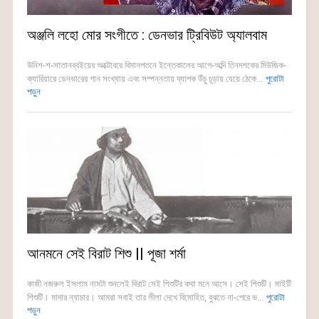
অঞ্জলি লহো মোর সংগীতে : ডেনভার ট্রিবিউট অ্যালবাম
উনিশ-শ-সাতানব্বইয়ের অক্টোবরে বিমানপতনে ইন্তেকালের আগে-অব্দি তিনদশকের মিউজিক-
ক্যারিয়ারে ডেনভারের গান সংখ্যায় এবং সম্পন্নতায় ব্যাপক উঁচু চূড়ায় যেয়ে ঠেকে...
পুরোটা
পড়ুন
আনমনে সেই বিরাট শিশু || পূজা শর্মা
কাজী নজরুল ইসলাম নামটা শুনলেই বিরাট সেই শিশুটির কথা মনে আসে। সেই শিশুটি। মাইটি
শিশুটি। মাদার ন্যাচার। আমরা সবাই তার লীলা দেখে বিমোহিত, বুঝতে না-পেরে ভ...
পুরোটা
পড়ুন