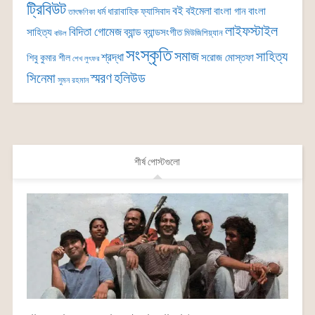
ট্রিবিউট
বই
বইমেলা
বাংলা গান
বাংলা
ধর্ম
ধারাবাহিক
ফ্যাসিবাদ
তাৎক্ষণিকা
লাইফস্টাইল
বিদিতা গোমেজ
ব্যান্ড
সাহিত্য
ব্যান্ডসংগীত
মিউজিশিয়্যান
বাউল
সংস্কৃতি
সমাজ
সাহিত্য
শ্রদ্ধা
সরোজ মোস্তফা
শিবু কুমার শীল
শেখ লুৎফর
সিনেমা
স্মরণ
হলিউড
সুমন রহমান
শীর্ষ পোস্টগুলো