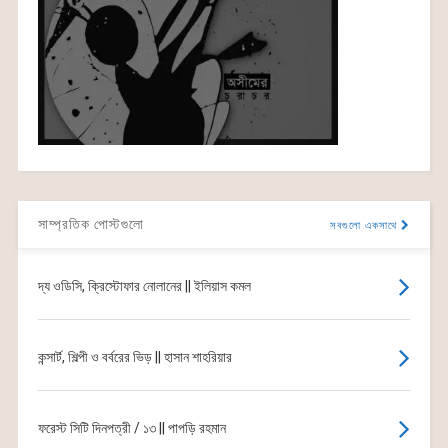
সাম্প্রতিক পোস্টগুলো
সবগুলো একসাথে
দ্য ওডিসি, ক্রিস্টোফার নোলানের || ইলিয়াস কমল
কন্সার্ট, শিল্পী ও বর্বরের ভিড় || হাসান শাহরিয়ার
ফরেস্ট সিটি দিনপত্রী / ১৩ || পাপড়ি রহমান