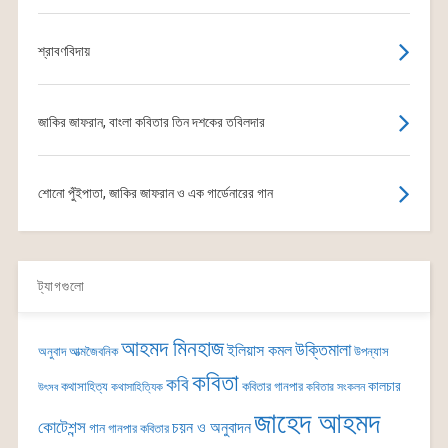
শ্রাবণবিদায়
জাকির জাফরান, বাংলা কবিতার তিন দশকের তবিলদার
শোনো পুঁইপাতা, জাকির জাফরান ও এক গার্ডেনারের গান
ট্যাগগুলো
আহমদ মিনহাজ
উক্তিমালা
ইলিয়াস কমল
অনুবাদ
আত্মজৈবনিক
উপন্যাস
কবিতা
কবি
কালচার
কথাসাহিত্য
কবিতার গানপার
কথাসাহিত্যিক
কবিতার সংকলন
উৎসব
জাহেদ আহমদ
কোটেশন্স
চয়ন ও অনুবাদন
গান
গানপার কবিতার