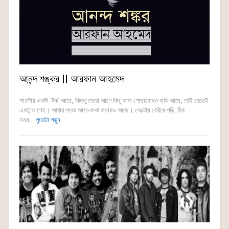
আনন্দ শঙ্কর || আরফান আহমেদ
সাতটায় একটা ‘টক’ আছে, কিন্তু তারো আগে কিছু কাজ গোছানোরও বাকি আছে, তাই বেরোই
একটু আগেই। আবার পথের আগা-মাথা জ্যামও আছে। দেড়টায় বেরিয়ে পড়ি, ঠিক
সময়...
পুরোটা পড়ুন