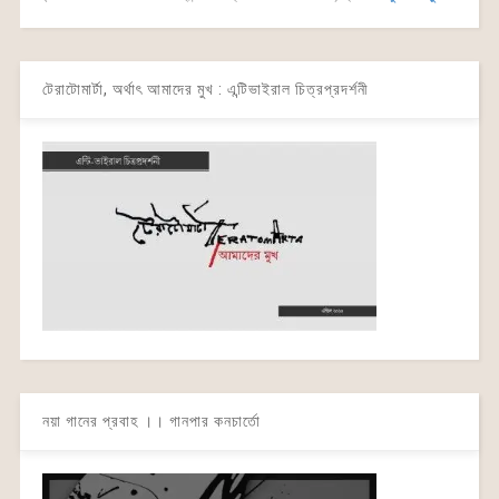
টেরাটোমার্টা, অর্থাৎ আমাদের মুখ : এন্টিভাইরাল চিত্রপ্রদর্শনী
নয়া গানের প্রবাহ ।। গানপার কনচার্তো