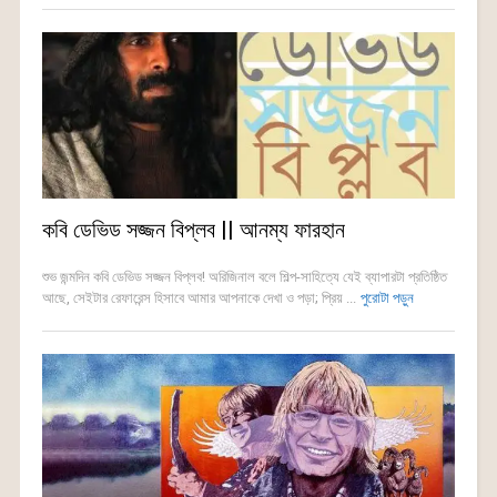
কবি ডেভিড সজ্জন বিপ্লব || আনম্য ফারহান
শুভ জন্মদিন কবি ডেভিড সজ্জন বিপ্লব! অরিজিনাল বলে শিল্প-সাহিত্যে যেই ব্যাপারটা প্রতিষ্ঠিত
আছে, সেইটার রেফারেন্স হিসাবে আমার আপনাকে দেখা ও পড়া; প্রিয় ...
পুরোটা পড়ুন