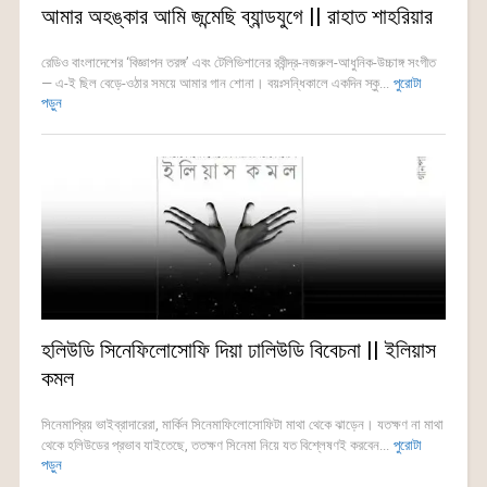
আমার অহঙ্কার আমি জন্মেছি ব্যান্ডযুগে || রাহাত শাহরিয়ার
রেডিও বাংলাদেশের ‘বিজ্ঞাপন তরঙ্গ’ এবং টেলিভিশানের রবীন্দ্র-নজরুল-আধুনিক-উচ্চাঙ্গ সংগীত
— এ-ই ছিল বেড়ে-ওঠার সময়ে আমার গান শোনা। বয়ঃসন্ধিকালে একদিন স্কু...
পুরোটা
পড়ুন
হলিউডি সিনেফিলোসোফি দিয়া ঢালিউডি বিবেচনা || ইলিয়াস
কমল
সিনেমাপ্রিয় ভাইব্রাদারেরা, মার্কিন সিনেমাফিলোসোফিটা মাথা থেকে ঝাড়েন। যতক্ষণ না মাথা
থেকে হলিউডের প্রভাব যাইতেছে, ততক্ষণ সিনেমা নিয়ে যত বিশ্লেষণই করবেন...
পুরোটা
পড়ুন