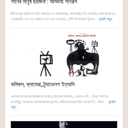
গানের মানুষ ছয়জনা : আড্ডায় গানগল্প
[বইপত্রের প্রকাশনা নিয়া আমাদের যে-কায়কারবার, গাদাগুচ্ছের বই বেরোচ্ছে বেদম বছরান্তে,
ফেব্রুয়ারি এলে তো মোচ্ছব লেগে যায় একেবারে, এইটা ডিক্লেয়ার্ড ইন্ডাস...
পুরোটা পড়ুন
কমিকস, ক্যামেরা, ট্র্যাভেলগ ইত্যাদি
পরম্পরা মানার দায় শিল্পকলার সংসারে, বিশেষত কবিতায়, সেভাবে নেই। শিখর স্পর্শনের
মওকাটুকু, অন্যান্য কলামাধ্যমের তুলনায়, কবিতামাধ্যমের ঠিক এইখানেই। বিজয় ...
পুরোটা
পড়ুন