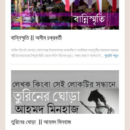
বান্নিস্মৃতি || অসীম চক্রবর্তী
সাকিন সিলেট জেলার গোলাপগঞ্জ উপজেলাস্থ ঢাকাদক্ষিণে অবস্থিত মধ্যযুগীয় সমাজসংস্কারক
শ্রী চৈতন্যদেবের পৈতৃক ভিটা থেকে মাইল তিনেক দূরে। সঙ্গত কারণে আমার শৈ...
পুরোটা পড়ুন
তুরিনের ঘোড়া || আহমদ মিনহাজ