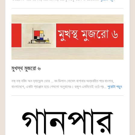
মুখস্থ মুজরো ৬
নক্ নক্ নকিং অন হ্যাভেন্স ডোর ... বব ডিলান নোবেল বাগাবার অব্যবহিত পরে বাংলায়,
বাংলাদেশে, একটা গ্যাঞ্জাম হয়ে গেসলো অনুবাদের। হুজুগ এমনিতেই ওঠে প্র...
পুরোটা পড়ুন