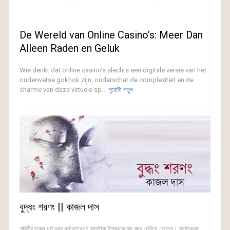
De Wereld van Online Casino’s: Meer Dan
Alleen Raden en Geluk
Wie denkt dat online casino’s slechts een digitale versie van het
ouderwetse gokhok zijn, onderschat de complexiteit en de
charme van deze virtuele sp...
পুরোটা পড়ুন
বুদ্ধং শরণং || কাজল দাস
পৃথিবীর সকল ধর্ম আর ধর্মাবতারগণ কাল্পনিক ঈশ্বরকে বড় করে দেখিয়ে গেলেন। ব্যতিক্রম