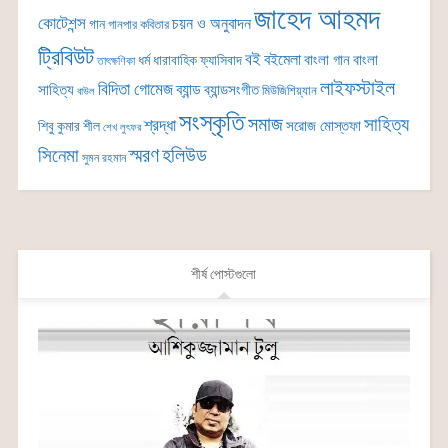
জাহেদ আহমদ
কোটেশন্স
চয়ন ও অনুবাদন
গান
গানপার কবিতার
ট্রিবিউট
বই
বইমেলা
বাংলা গান
বাংলা
ধর্ম
ধারাবাহিক
ফ্যাসিবাদ
তাৎক্ষণিকা
লাইফস্টাইল
বিদিতা গোমেজ
ব্যান্ড
সাহিত্য
ব্যান্ডসংগীত
মিউজিশিয়্যান
বাউল
সংস্কৃতি
সমাজ
সাহিত্য
শ্রদ্ধা
সরোজ মোস্তফা
শিবু কুমার শীল
শেখ লুৎফর
সিনেমা
স্মরণ
হলিউড
সুমন রহমান
শীর্ষ পোস্টগুলো