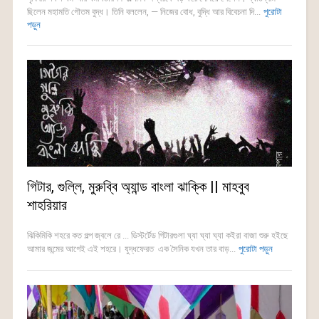
ছিলেন মহামতি গৌতম বুদ্ধ। তিনি বললেন, — নিজের বোধ, বুদ্ধি আর বিবেচনা দি...
পুরোটা
পড়ুন
গিটার, গুল্লি, মুরুব্বি অ্যান্ড বাংলা ঝাক্কি || মাহবুব
শাহরিয়ার
ঝিকিমিকি শহরে কত গল্প জ্বলে রে ... ডিস্টর্টেড গিটারগুলা ঘ্যা ঘ্যা ঘ্যা কইরা বাজা শুরু হইছে
আমার জন্মের আগেই এই শহরে। যুদ্ধফেরত এক সৈনিক যখন তার বাড়...
পুরোটা পড়ুন