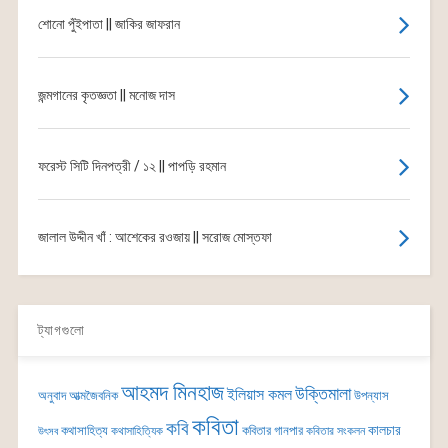
শোনো পুঁইপাতা || জাকির জাফরান
জন্মগানের কৃতজ্ঞতা || মনোজ দাস
ফরেস্ট সিটি দিনপত্রী / ১২ || পাপড়ি রহমান
জালাল উদ্দীন খাঁ : আশেকের রওজায় || সরোজ মোস্তফা
ট্যাগগুলো
আহমদ মিনহাজ
উক্তিমালা
ইলিয়াস কমল
অনুবাদ
আত্মজৈবনিক
উপন্যাস
কবিতা
কবি
কালচার
কথাসাহিত্য
কবিতার গানপার
কথাসাহিত্যিক
কবিতার সংকলন
উৎসব