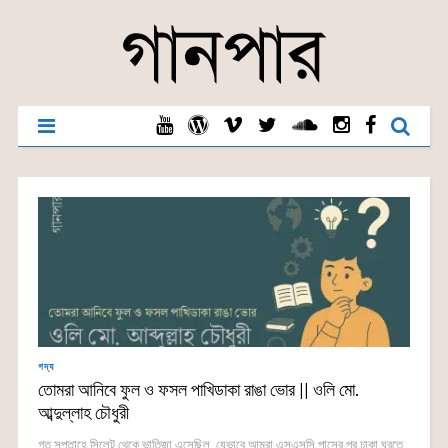
গদ্য
তোমরা আনিবে ফুল ও ফসল পাখিডাকা রাঙা ভোর || ওলি মো.
আব্দুল্লাহ চৌধুরী
গত সপ্তাহে সিলেট থেকে ভাতিজা এসেছিল, যেভাবে আমরা এসএসসি পাসের পর ঢাকা ঘুরতে