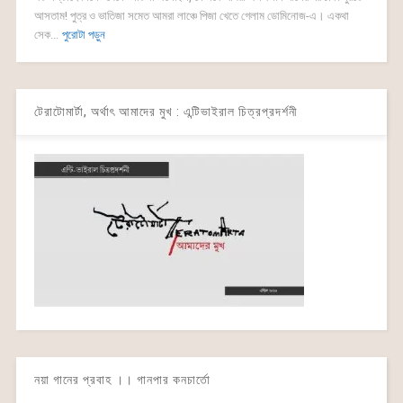
আসতাম! পুত্র ও ভাতিজা সমেত আমরা লাঞ্চে পিজা খেতে গেলাম ডোমিনোজ-এ। একথা
সেক...
পুরোটা পড়ুন
টেরাটোমার্টা, অর্থাৎ আমাদের মুখ : এন্টিভাইরাল চিত্রপ্রদর্শনী
নয়া গানের প্রবাহ ।। গানপার কনচার্তো