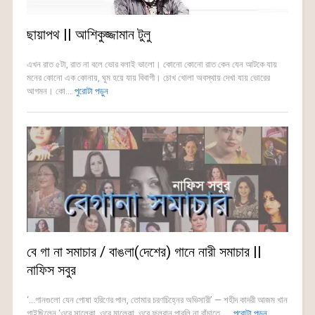
ছায়াপথ || আশিকুজ্জামান টুলু
এখন রাত ৫টা, রাত না বলে ভোর বলাই ভালো। কোনো কোনো রাত কেন যেন আটকে যায়
মনের কোনো এক কোনায়, ঘুম হয়ে যায় বিবাগী। চোখ খোলা অবস্থায় দেখা যায় ভোরের
আগমন। কো...
পুরোটা পড়ুন
বে গা না সমাচার / বাঙলা(দেশের) গানে নারী সমাচার ||
নাফিস সবুর
‘...গানগুলো যেন পোষা হরিণের পাল, তোমার চরণচিহ্নের অভিসারী’ — শহীদ কাদরী আজম খান
গাইছিলেন ‘ওরে সালেকা, ওরে মালেকা, ওরে ফুলবানু পারলি না বাঁচাতে.....
পুরোটা পড়ুন