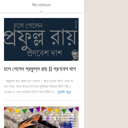
শীর্ষ পোস্টগুলো
চলে গেলেন প্রফুল্ল রায় || প্রণবেশ দাশ
প্রফুল্ল রায় আজ চলে গেলেন। বছর দুয়েক আগে ‘যখন যা
মনে পড়ে’ নামে উনার শৈশবের স্মৃতিকথা বিষয়ক বইটা পড়ি।
লেখার যে এমন সারল্য হইতে পারে বইটা না...
পুরোটা পড়ুন