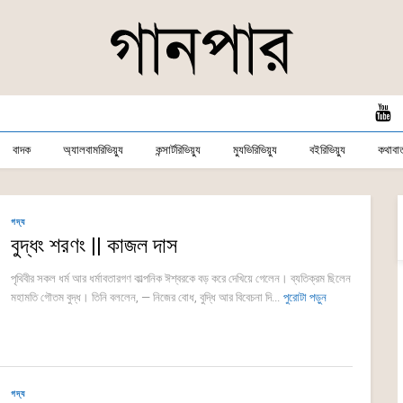
বাদক
অ্যালবামরিভিয়্যু
কন্সার্টরিভিয়্যু
ম্যুভিরিভিয়্যু
বইরিভিয়্যু
কথাবার্
গদ্য
বুদ্ধং শরণং || কাজল দাস
পৃথিবীর সকল ধর্ম আর ধর্মাবতারগণ কাল্পনিক ঈশ্বরকে বড় করে দেখিয়ে গেলেন। ব্যতিক্রম ছিলেন
মহামতি গৌতম বুদ্ধ। তিনি বললেন, — নিজের বোধ, বুদ্ধি আর বিবেচনা দি...
পুরোটা পড়ুন
গদ্য