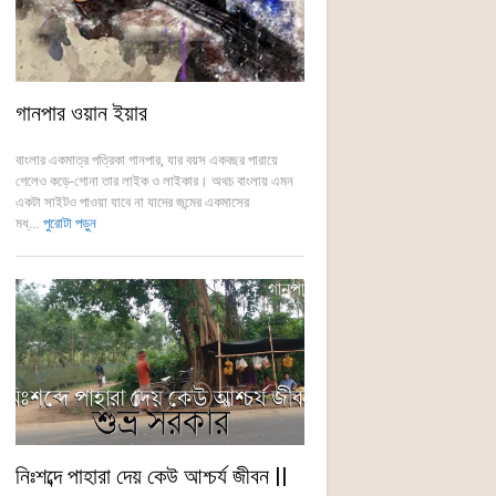
গানপার ওয়ান ইয়ার
বাংলার একমাত্র পত্রিকা গানপার, যার বয়স একবছর পারায়ে
গেলেও কড়ে-গোনা তার লাইক ও লাইকার। অথচ বাংলায় এমন
একটা সাইটও পাওয়া যাবে না যাদের জন্মের একমাসের
মধ্...
পুরোটা পড়ুন
নিঃশব্দে পাহারা দেয় কেউ আশ্চর্য জীবন ||