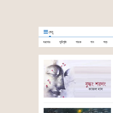
মেনু
ঘরদোর
সূচিপৃষ্ঠা
গায়ক
গান
গদ্য