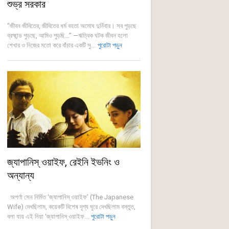
শুভ্র সরকার
“জীবন জীবিতের, জীবিতের ধর্ম বহতা অমোঘ দুর্নিবার। সব পুড়ছে
ব্রহ্মান্ড পুড়ছে, আমিও পুড়ছি...” —ঋত্বিক ঘটক জীবন হলো
শেখার ও নিজের মতো করে বাঁচার একটি সু...
পুরোটা পড়ুন
জ্যাপানিস্ ওয়াইফ, রেইনি ইভনিং ও
অন্যান্য
অপর্ণা সেন নির্মিত ‘জ্যাপানিস্ ওয়াইফ’ (The Japanese
Wife) দেখছিলাম, কয়েকটি বিশেষ দৃশ্য ঘুরে দেখছিলাম বস্তুত,
বলা যায় এই নিয়া ‘জ্যাপানিস্ ওয়াইফ...
পুরোটা পড়ুন