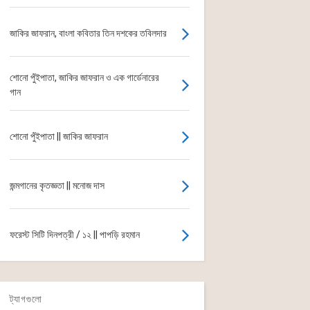
জাকির জাফরান, বাংলা কবিতার তিন দশকের তবিলদার
শোনো পুঁইপাতা, জাকির জাফরান ও এক গার্ডেনারের
গান
শোনো পুঁইপাতা || জাকির জাফরান
জন্মগানের কৃতজ্ঞতা || মনোজ দাস
ফরেস্ট সিটি দিনপত্রী / ১২ || পাপড়ি রহমান
ট্যাগগুলো