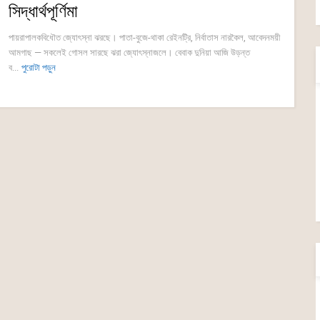
সিদ্ধার্থপূর্ণিমা
পায়রাপালকবিধৌত জ্যোৎস্না ঝরছে। পাতা-বুজে-থাকা রেইনট্রি, নির্বাতাস নারকৈল, আবেদনময়ী
আমগাছ — সকলেই গোসল সারছে ঝরা জ্যোৎস্নাজলে। বেবাক দুনিয়া আজি উড়ন্ত
ব...
পুরোটা পড়ুন