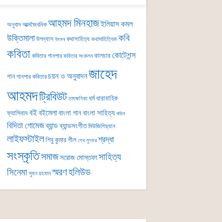
আহমদ মিনহাজ
ইলিয়াস কমল
অনুবাদ
আত্মজৈবনিক
কবি
উক্তিমালা
উপন্যাস
কথাসাহিত্য
কথাসাহিত্যিক
উৎসব
কবিতা
কোটেশন্স
কালচার
কবিতার গানপার
কবিতার সংকলন
জাহেদ
চয়ন ও অনুবাদন
গান
গানপার কবিতার
আহমদ
ট্রিবিউট
ধর্ম
ধারাবাহিক
তাৎক্ষণিকা
বই
বইমেলা
বাংলা গান
বাংলা সাহিত্য
ফ্যাসিবাদ
বাউল
বিদিতা গোমেজ
ব্যান্ড
ব্যান্ডসংগীত
মিউজিশিয়্যান
লাইফস্টাইল
শ্রদ্ধা
শিবু কুমার শীল
শেখ লুৎফর
সংস্কৃতি
সমাজ
সাহিত্য
সরোজ মোস্তফা
সিনেমা
স্মরণ
হলিউড
সুমন রহমান