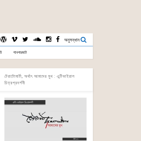
অনুসন্ধান
তা
গানপারঘাট
টেরাটোমার্টা, অর্থাৎ আমাদের মুখ : এন্টিভাইরাল
চিত্রপ্রদর্শনী