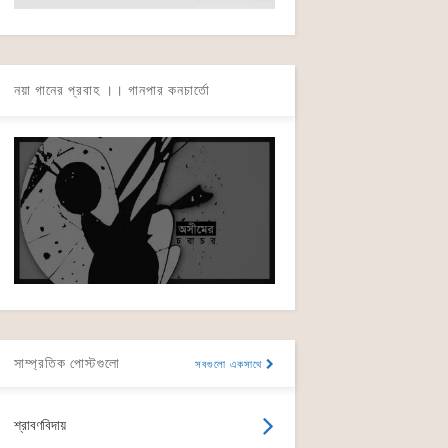
নয়া গানের প্রবাহ ।। গানপার কনচার্তো
সাম্প্রতিক পোস্টগুলো
সবগুলো একসাথে
শ্রাবণবিদায়