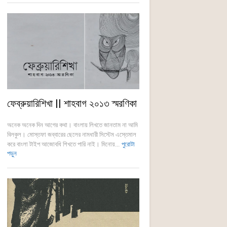
ফেব্রুয়ারিশিখা || শাহবাগ ২০১৩ স্মরণিকা
অনেক অনেক দিন আগের কথা। বাংলায় লিখতে জানতাম না আমি
বিলকুল। মোস্তফা জব্বারের ছেলের নামধারী সিস্টেম এস্তেমাল
করে বাংলা টাইপ আজোবধি শিখতে পারি নাই। মিনোয়...
পুরোটা
পড়ুন