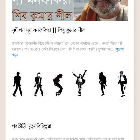
সন্দীপন দ্য মনফকিরা || শিবু কুমার শীল
মনফকিরা প্রকাশনীর প্রিয় সন্দীপন ভট্টাচার্য চলে গেলেন আমাদের ছেড়ে। খবরটা নীরবে পাঠ
করলাম। তারপর গোটা একটা দিন চলে গেল। কি লিখব ভেবে পাইনি। সন্দীপন ভট্ট...
পুরোটা
পড়ুন
প্রতীচী নৃত্যবিচিত্রা
আজ থেকে বছর কুড়ি আগে একটা আস্ত শতক ফুরিয়ে যেয়ে একটা আস্ত নয়া জামানা স্টার্ট