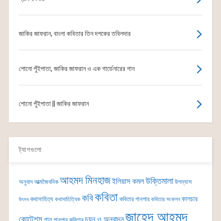
জাকির জাফরান, বাংলা কবিতার তিন দশকের তবিলদার
শোনো পুঁইপাতা, জাকির জাফরান ও এক গার্ডেনারের গান
শোনো পুঁইপাতা || জাকির জাফরান
ট্যাগগুলো
আহমদ মিনহাজ
উক্তিমালা
ইলিয়াস কমল
অনুবাদ
আত্মজৈবনিক
উপন্যাস
কবিতা
কবি
কালচার
কথাসাহিত্য
কবিতার গানপার
কথাসাহিত্যিক
কবিতার সংকলন
উৎসব
জাহেদ আহমদ
কোটেশন্স
চয়ন ও অনুবাদন
গান
গানপার কবিতার