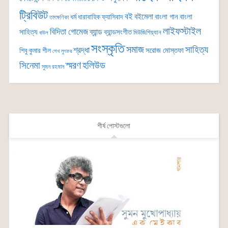
ট্রিবিউট
বই
বইমেলা
বাংলা গান
বাংলা
ধর্ম
ধারাবাহিক
ফ্যাসিবাদ
তাৎক্ষণিকা
লাইফস্টাইল
বিদিতা গোমেজ
ব্যান্ড
সাহিত্য
ব্যান্ডসংগীত
মিউজিশিয়্যান
বাউল
সংস্কৃতি
সমাজ
সাহিত্য
শ্রদ্ধা
সরোজ মোস্তফা
শিবু কুমার শীল
শেখ লুৎফর
সিনেমা
স্মরণ
হলিউড
সুমন রহমান
শীর্ষ পোস্টগুলো