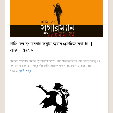
সার্চিং ফর সুগারম্যান অ্যান্ড অ্যান এক্সট্রিম ন্যাশন ||
আহমদ মিনহাজ
মাইকেল মোহাম্মদ নাইটের দ্য তাকওয়াকোরস বহির পাঠ কিছুদিন হয় শেষ করেছি কিন্তু এর
রেশ মনে সদা বইছে। পাঙ্ক ধাঁচের জীবনধারাকে অমোঘ করে তোলা তাকওয়াকোর
সময়ে...
পুরোটা পড়ুন