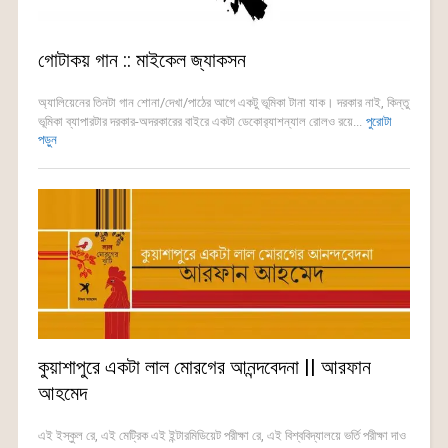
গোটাকয় গান :: মাইকেল জ্যাকসন
অ্যালিয়েনের তিনটা গান শোনা/দেখা/পাঠের আগে একটু ভূমিকা টানা যাক। দরকার নাই, কিন্তু
ভূমিকা ব্যাপারটার দরকার-অদরকারের বাইরে একটা ডেকোর‍্যাশন্যাল রোলও রয়ে...
পুরোটা
পড়ুন
কুয়াশাপুরে একটা লাল মোরগের আনন্দবেদনা || আরফান
আহমেদ
এই ইস্কুল রে, এই মেট্রিক এই ইন্টারমিডিয়েট পরীক্ষা রে, এই বিশ্ববিদ্যালয়ে ভর্তি পরীক্ষা দাও