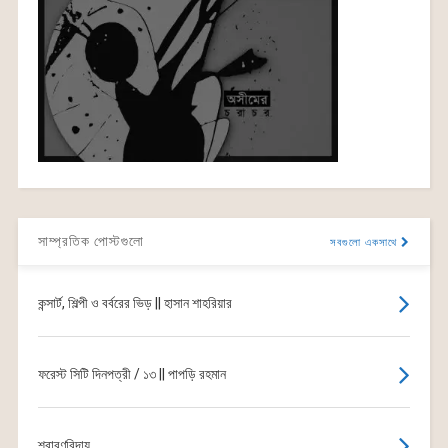
সাম্প্রতিক পোস্টগুলো
সবগুলো একসাথে
কন্সার্ট, শিল্পী ও বর্বরের ভিড় || হাসান শাহরিয়ার
ফরেস্ট সিটি দিনপত্রী / ১৩ || পাপড়ি রহমান
শ্রাবণবিদায়