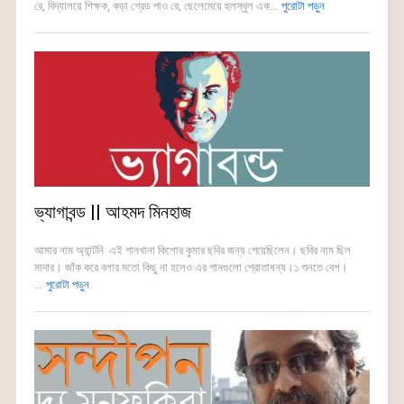
রে, বিদ্যালয়ে শিক্ষক, কড়া গ্রেড পাও রে, ছেলেমেয়ে হুলস্থুল এক...
পুরোটা পড়ুন
ভ্যাগাবন্ড || আহমদ মিনহাজ
আমার নাম অ্যান্টনি এই গানখানা কিশোর কুমার ছবির জন্য গেয়েছিলেন। ছবির নাম ছিল
মাদার। জাঁক করে বলার মতো কিছু না হলেও এর গানগুলো শ্রোতাধন্য।১ শুনতে বেশ।
...
পুরোটা পড়ুন