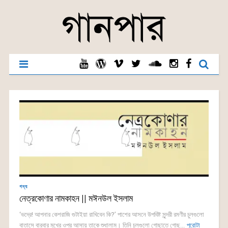
গদ্য
নেত্রকোণার নামকাহন || মঈনউল ইসলাম
‘ভদ্রে! আপনার কেশরাজি গুটাইয়া রাখিবেন কি?’ পাশের আসনে উপবিষ্ট সুন্দরী রমণীর চুলগুলো
বাতাসে বারবার মুখের ওপর আসায় তাকে শুধালাম। তিনি চুলগুলো গোছাতে গোছ...
পুরোটা