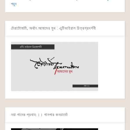
পড়ুন
টেরাটোমার্টা, অর্থাৎ আমাদের মুখ : এন্টিভাইরাল চিত্রপ্রদর্শনী
নয়া গানের প্রবাহ ।। গানপার কনচার্তো