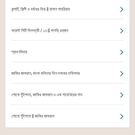
কন্সার্ট, শিল্পী ও বর্বরের ভিড় || হাসান শাহরিয়ার
ফরেস্ট সিটি দিনপত্রী / ১৩ || পাপড়ি রহমান
শ্রাবণবিদায়
জাকির জাফরান, বাংলা কবিতার তিন দশকের তবিলদার
শোনো পুঁইপাতা, জাকির জাফরান ও এক গার্ডেনারের গান
শোনো পুঁইপাতা || জাকির জাফরান