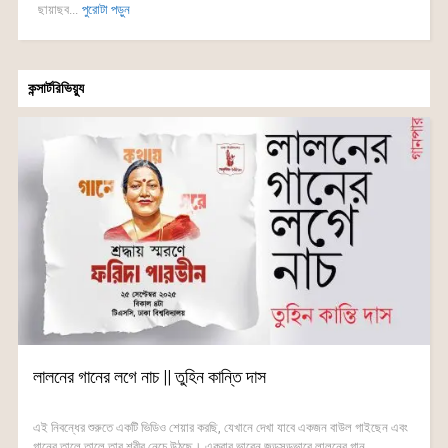
ছায়াছব...
পুরোটা পড়ুন
কন্সার্টরিভিয়্যু
লালনের গানের লগে নাচ || তুহিন কান্তি দাস
এই নিবন্ধের শুরুতে একটি ভিডিও শেয়ার করছি, যেখানে দেখা যাবে একজন বাউল গাইছেন এবং
গানের তালে তালে তার শরীর নেচে উঠছে। একবার ভাবেন জড়সড়ভাবে লালনের গান