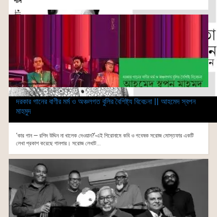
গান
দরকার গানের বাণীর মর্ম ও অঞ্চলগত বুলির বৈশিষ্ট্য বিবেচনা || আহমেদ স্বপন
মাহমুদ
‘কার গান — রশিদ উদ্দিন না খালেক দেওয়ান?’-এই শিরোনামে কবি ও গবেষক সরোজ মোস্তফার একটি
লেখা প্রকাশ করেছে গানপার। সরোজ লেখাট...