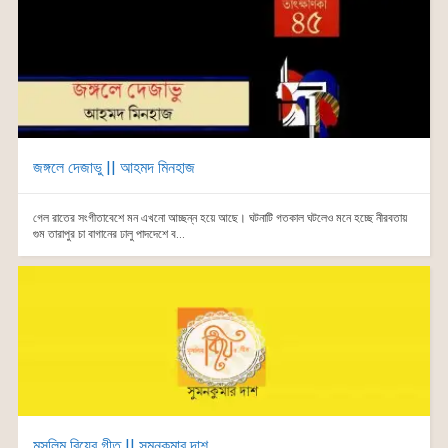
জঙ্গলে দেজাভু || আহমদ মিনহাজ
গেল রাতের সংগীতাবেশে মন এখনো আচ্ছন্ন হয়ে আছে। ঘটনাটি গতকাল ঘটলেও মনে হচ্ছে নীরবতায়
গুম তারাপুর চা বাগানের ঢালু পাদদেশে ব...
মুসলিম বিয়ের গীত || সুমনকুমার দাশ