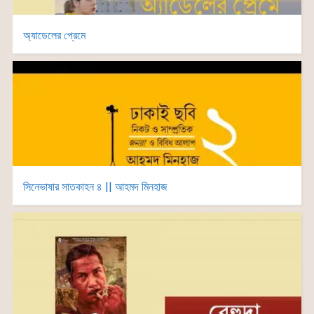
অ্যাডেলের প্রেমে
সিনেভাষার সাতকাহন ৪ || আহমদ মিনহাজ