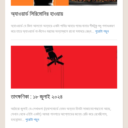
অ্যাওয়ার্ড সিরিমোনির হাওয়ায়
অ্যাওয়ার্ড যে কিনা আলতো অন্তরে একটা পাখির আহার গমের দানার শীষটুকু শুধু গলাধঃকরণ
করে তারে অ্যাওয়ার্ড না-দিলেও মরমের অন্তস্থলে রাখো সমাদরে রেগ্যু...
পুরোটা পড়ুন
তাৎক্ষণিকা : ১৮ জুলাই ২০২৪
আঠারো জুলাই যে-লেখাগুলা (ড্যাশবোর্ডে তেমন অন্তত তিনটা সাজানোগোছানো আছে,
সেখান থেকে এইটা একটা) আমরা গানপারে আপ্লোডের জন্যে রেডি করে রেখেছিলাম,
হননোন্মত...
পুরোটা পড়ুন