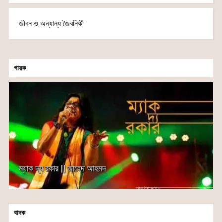
জীবন ও অন্যান্য জৈবনিকী
গায়ক
ম্যাক দ্য রকার || জাহেদ আহমদ
বাদক