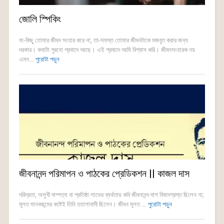
জোলি স্পিকিং
যা-কিছু তোমার জীবন সংহার করে না, তা-সমস্ত তোমার জীবনটাকে মজবুত করার জন্য
দরকার। কথাটা পুরনো প্রবাদে আছে। এই প্রবাদে আমি বিশ্বাস করি। জীবনসংহারক নয়
এমন...
পুরোটা পড়ুন
জীবনানন্দ পরিমাপন ও পাঠকের প্রেডিকশন || কাজল দাস
দরিদ্রতা, অসুখী দাম্পত্য বা প্রতিষ্ঠা লাভের ব্যর্থতায় কবি জীবনানন্দ দাশ বিষাদগ্রস্ত ছিলেন না;
মূলত মানবজন্মের কষ্টেই তিনি হতাশাবাদী ছিলেন। জীবন মূলত ...
পুরোটা পড়ুন