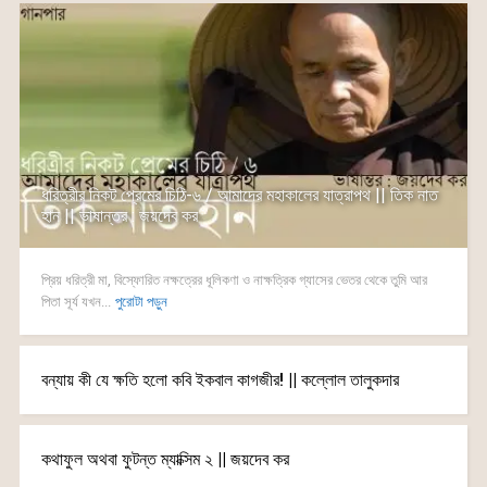
ধরিত্রীর নিকট প্রেমের চিঠি-৬ / আমাদের মহাকালের যাত্রাপথ || তিক নাত
হান || ভাষান্তর : জয়দেব কর
প্রিয় ধরিত্রী মা, বিস্ফোরিত নক্ষত্রের ধূলিকণা ও নাক্ষত্রিক গ্যাসের ভেতর থেকে তুমি আর
পিতা সূর্য যখন...
পুরোটা পড়ুন
বন্যায় কী যে ক্ষতি হলো কবি ইকবাল কাগজীর! || কল্লোল তালুকদার
কথাফুল অথবা ফুটন্ত ম্যাক্সিম ২ || জয়দেব কর