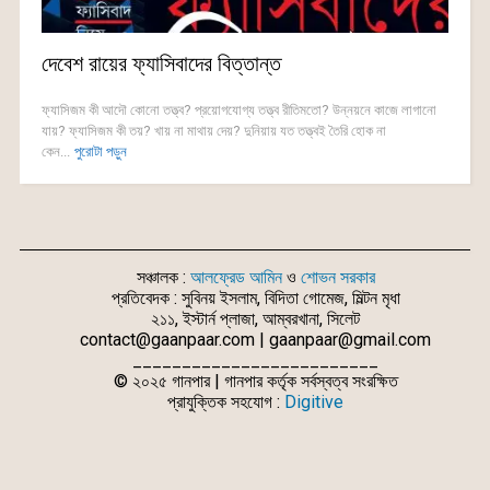
দেবেশ রায়ের ফ্যাসিবাদের বিত্তান্ত
ফ্যাসিজম কী আদৌ কোনো তত্ত্ব? প্রয়োগযোগ্য তত্ত্ব রীতিমতো? উন্নয়নে কাজে লাগানো
যায়? ফ্যাসিজম কী তয়? খায় না মাথায় দেয়? দুনিয়ায় যত তত্ত্বই তৈরি হোক না
কেন...
পুরোটা পড়ুন
সঞ্চালক :
আলফ্রেড আমিন
ও
শোভন সরকার
প্রতিবেদক : সুবিনয় ইসলাম, বিদিতা গোমেজ, মিল্টন মৃধা
২১১, ইস্টার্ন প্লাজা, আম্বরখানা, সিলেট
contact@gaanpaar.com | gaanpaar@gmail.com
_________________________
© ২০২৫ গানপার | গানপার কর্তৃক সর্বস্বত্ব সংরক্ষিত
প্রাযুক্তিক সহযোগ :
Digitive