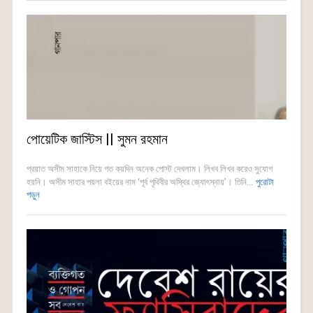
পোয়েটিক জাস্টিস || সুমন রহমান
প্রয়াত অসীম সাহাকে নিয়ে গত কয়দিন অনেক পোস্ট দেখলাম। লিখব লিখব করেও সুযোগ
হয়নি। অসীম সাহার পয়লা বইয়ের নাম ‘পূর্ব পৃথিবীর অস্থির জ্যোৎস্নায়’। তিনি...
পুরোটা
পড়ুন