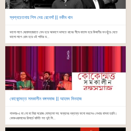
স্বপ্নচেতনায় শিস দেয় রেনেসাঁ || নকীব খান
ভালো লাগে জ্যোৎস্নারাতে মেঘ হয়ে আকাশে ভাসতে ধানের শীষে বাতাস হয়ে কিষাণীর মন ছুঁয়ে যেতে
ভালো লাগে রোদ হয়ে ওই পাখির ড...
কোকোন্মত্ত সমকালীন বঙ্গসমাজ || আহমদ মিনহাজ
গানপার-এ মা লো মা নিয়া সরোজ মোস্তফা সহ অন্যদের বক্তব্য ফলো করলেও লেখার বাসনা হয়নি।
কোকওয়ালাদের রিসার্চে ঘাটতি গত দু্ই সি...