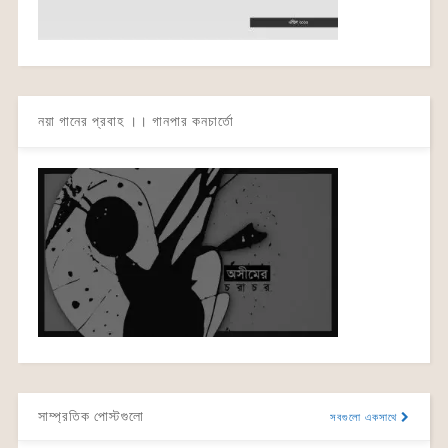
নয়া গানের প্রবাহ ।। গানপার কনচার্তো
সাম্প্রতিক পোস্টগুলো
সবগুলো একসাথে