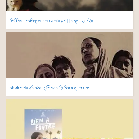
নির্বাসিত : প্রতিকূলে পাল তোলার গল্প || বাবুল হোসেইন
বাংলাদেশের ছবি এবং সূর্যদীঘল বাড়ি বিষয়ে মৃণাল সেন