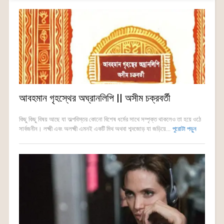
আবহমান গৃহস্থের অঘ্রানলিপি || অসীম চক্রবর্তী
কিছু কিছু বিষয় আছে যা অল্পবিস্তর কোনো বিশেষ ধর্মের সাথে সম্পৃক্ত থাকলেও তা হয়ে ওঠে
সার্বজনীন। লক্ষ্মী এবং অলক্ষ্মী এমনই একটি মিথ অথবা শব্দজোড় যা জড়িয়ে...
পুরোটা পড়ুন