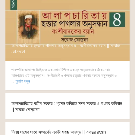
আলাপচারিতায় ছত্তার পাগলার অনুসন্ধান ৪ : বংশীবাদকের বয়ান || সরোজ
মোস্তফা
পারস্পরিক আলাপের ভিত্তিতে এক মহান শিল্পীকে একান্ত অন্তরঙ্গভাবে এঁকে নেবার
অভিপ্রায়ে এই অনুসন্ধান। সংগীতশিল্পী ও পদকার ছত্তার পাগলার অবয়ব অনুসন্ধান ও
...
পুরোটা পড়ুন
আলাপচারিতায় যতীন সরকার : প্রসঙ্গ কবিয়াল মদন সরকার ও বাংলার কবিগান
|| সরোজ মোস্তফা
নিলয় দাসের সাথে সম্পর্কের একটা সহজ আরম্ভ || এবাদুর রহমান