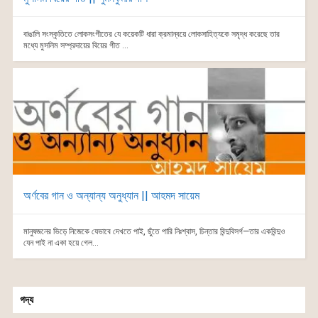
বাঙালি সংস্কৃতিতে লোকসংগীতের যে কয়েকটি ধারা ক্রমান্বয়ে লোকসাহিত্যকে সমৃদ্ধ করেছে তার
মধ্যে মুসলিম সম্প্রদায়ের বিয়ের গীত ...
অর্ণবের গান ও অন্যান্য অনুধ্যান || আহমদ সায়েম
মানুষজনের ভিড়ে নিজেকে যেভাবে দেখতে পাই, ছুঁতে পারি নিঃশ্বাস, চিন্তার বিন্দুবিসর্গ—তার একবিন্দুও
যেন পাই না একা হয়ে গেল...
গদ্য