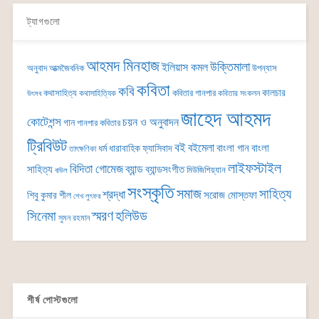
ট্যাগগুলো
আহমদ মিনহাজ
উক্তিমালা
ইলিয়াস কমল
অনুবাদ
আত্মজৈবনিক
উপন্যাস
কবিতা
কবি
কালচার
কথাসাহিত্য
কবিতার গানপার
কথাসাহিত্যিক
কবিতার সংকলন
উৎসব
জাহেদ আহমদ
কোটেশন্স
চয়ন ও অনুবাদন
গান
গানপার কবিতার
ট্রিবিউট
বই
বইমেলা
বাংলা গান
বাংলা
ধর্ম
ধারাবাহিক
ফ্যাসিবাদ
তাৎক্ষণিকা
লাইফস্টাইল
বিদিতা গোমেজ
ব্যান্ড
সাহিত্য
ব্যান্ডসংগীত
মিউজিশিয়্যান
বাউল
সংস্কৃতি
সমাজ
সাহিত্য
শ্রদ্ধা
সরোজ মোস্তফা
শিবু কুমার শীল
শেখ লুৎফর
সিনেমা
স্মরণ
হলিউড
সুমন রহমান
শীর্ষ পোস্টগুলো