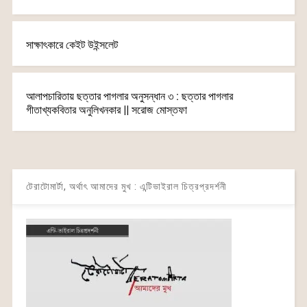
সাক্ষাৎকারে কেইট উইন্সলেট
আলাপচারিতায় ছত্তার পাগলার অনুসন্ধান ৩ : ছত্তার পাগলার
গীতাখ্যকবিতার অনুলিখনকার || সরোজ মোস্তফা
টেরাটোমার্টা, অর্থাৎ আমাদের মুখ : এন্টিভাইরাল চিত্রপ্রদর্শনী