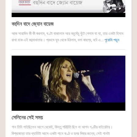
বহুদিন বাদে জ্যোন বায়েজ
আজ সারাদিন কী কী করলাম, ঘণ্টা বাজালাম আর কচুঘেঁচু খুঁটে গেলাম যা যা, তার একটা হিসাব
রাখা যাক এই জাব্দাখাতায়। প্রথমে ঘুম থেকে উঠলাম, বলা বাহুল্য, বটে এ...
পুরোটা পড়ুন
সেলিনের সেই সময়
গান তিনি গাইছিলেন আগে থেকেই, কিন্তু পরিচিতি ছিল না আপন গণ্ডীর বাইরেটায়।
বিশ্বজোড়া তার খ্যাতিটা আসে একটা গানে কণ্ঠ ও হৃদয় দিবার জন্যে, সেই গানটা