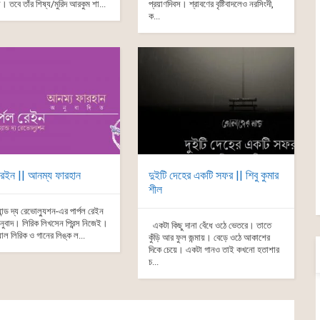
য়। তবে তাঁর শিষ্য/মুরিদ আরকুম শা...
প্রয়াণদিবস। শ্রাবণের বৃষ্টিবাদলেও নরসিংদী,
ক...
 রেইন || আনম্য ফারহান
দুইটি দেহের একটি সফর || শিবু কুমার
শীল
অ্যান্ড দ্য রেভোল্যুশন-এর পার্পল রেইন
নুবাদ। লিরিক লিখসেন প্রিন্স নিজেই।
একটা কিছু দানা বেঁধে ওঠে ভেতরে। তাতে
াল লিরিক ও গানের লিঙ্ক ল...
কুঁড়ি আর ফুল জন্মায়। বেড়ে ওঠে আকাশের
দিকে চেয়ে। একটা গানও তাই কখনো হতাশার
চ...