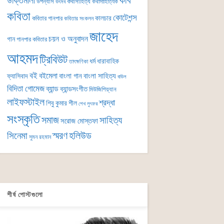
কবি
উক্তিমালা
উপন্যাস
কথাসাহিত্য
কথাসাহিত্যিক
উৎসব
কবিতা
কোটেশন্স
কালচার
কবিতার গানপার
কবিতার সংকলন
জাহেদ
চয়ন ও অনুবাদন
গান
গানপার কবিতার
আহমদ
ট্রিবিউট
ধর্ম
ধারাবাহিক
তাৎক্ষণিকা
বই
বইমেলা
বাংলা গান
বাংলা সাহিত্য
ফ্যাসিবাদ
বাউল
বিদিতা গোমেজ
ব্যান্ড
ব্যান্ডসংগীত
মিউজিশিয়্যান
লাইফস্টাইল
শ্রদ্ধা
শিবু কুমার শীল
শেখ লুৎফর
সংস্কৃতি
সমাজ
সাহিত্য
সরোজ মোস্তফা
সিনেমা
স্মরণ
হলিউড
সুমন রহমান
শীর্ষ পোস্টগুলো