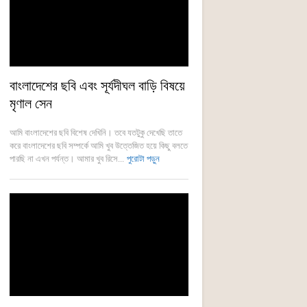
বাংলাদেশের ছবি এবং সূর্যদীঘল বাড়ি বিষয়ে
মৃণাল সেন
আমি বাংলাদেশের ছবি বিশেষ দেখিনি। তবে যতটুকু দেখেছি তাতে
করে বাংলাদেশের ছবি সম্পর্কে আমি খুব উত্তেজিত হয়ে কিছু বলতে
পারছি না এখন পর্যন্ত। আমার খুব রিসে...
পুরোটা পড়ুন