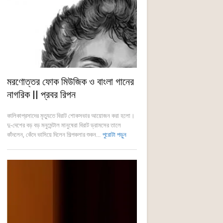
মরণোত্তর ফোক মিউজিক ও বাংলা গানের
নাগরিক || প্রবর রিপন
কালিকাপ্রসাদের মৃত্যুতে বিরাট শোকসভার আয়োজন করা হলো।
দু-দেশের বড় বড় মনুমেন্টাল মানুষেরা বিরাট ড্রামসের তালে
কাঁদলেন, কেঁদে ভাসিয়ে দিলেন শিল্পকলার শুকন...
পুরোটা পড়ুন