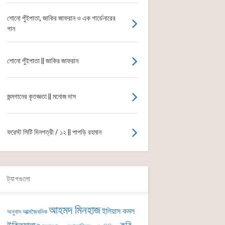
শোনো পুঁইপাতা, জাকির জাফরান ও এক গার্ডেনারের
গান
শোনো পুঁইপাতা || জাকির জাফরান
জন্মগানের কৃতজ্ঞতা || মনোজ দাস
ফরেস্ট সিটি দিনপত্রী / ১২ || পাপড়ি রহমান
ট্যাগগুলো
আহমদ মিনহাজ
ইলিয়াস কমল
অনুবাদ
আত্মজৈবনিক