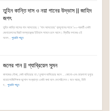
তুহিন কান্তি দাস ও নয়া গানের উদ্ভাস || জাহিদ
জগৎ
তুহিন কান্তি দাসের গান আসতেছে। ‘গান আসতেছে’ শব্দযুগলের সাথে ’৮০-পরবর্তী একটা
জেনারেশনের বিরাট মনস্তত্ত্বের ইতিহাস সামনে চলে আসে। দ্বিতীয় দশকের এই
অনল...
পুরোটা পড়ুন
জলের গান || গ্যাব্রিয়েল সুমন
কাগজের নৌকা, কেউ বানিয়েছে তা / চুপচাপ ভাসিয়েছে জলে … কোনো-এক ঘোরলাগা দুপুরে
বায়োলোজিশিক্ষক ভূগোল সংক্রান্ত একটা কথা বলে ফেলেছিলেন। মনে আছে, তিনি
ব...
পুরোটা পড়ুন