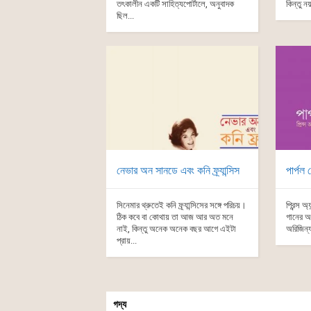
তৎকালীন একটি সাহিত্যপোর্টালে, অনুবাদক
কিন্তু ন
ছিল...
নেভার অন সানডে এবং কনি ফ্র্যান্সিস
পার্পল
সিনেমার থ্রুতেই কনি ফ্র্যান্সিসের সঙ্গে পরিচয়।
প্রিন্স 
ঠিক কবে বা কোথায় তা আজ আর অত মনে
গানের অ
নাই, কিন্তু অনেক অনেক বছর আগে এইটা
অরিজিন্য
প্রায়...
গদ্য