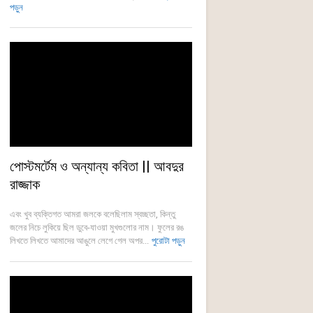
পড়ুন
পোস্টমর্টেম ও অন্যান্য কবিতা || আবদুর
রাজ্জাক
এবং খুব ব্যক্তিগত আমরা জলকে বলেছিলাম স্বচ্ছতা, কিন্তু
জলের নিচে লুকিয়ে ছিল ডুবে-যাওয়া মুখগুলোর নাম। ফুলের রঙ
লিখতে লিখতে আমাদের আঙুলে লেগে গেল অপর...
পুরোটা পড়ুন