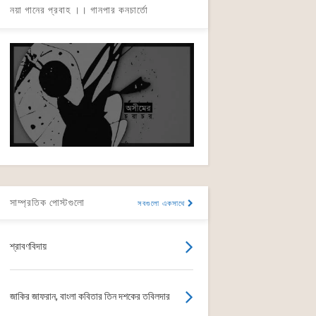
নয়া গানের প্রবাহ ।। গানপার কনচার্তো
সাম্প্রতিক পোস্টগুলো
সবগুলো একসাথে
শ্রাবণবিদায়
জাকির জাফরান, বাংলা কবিতার তিন দশকের তবিলদার