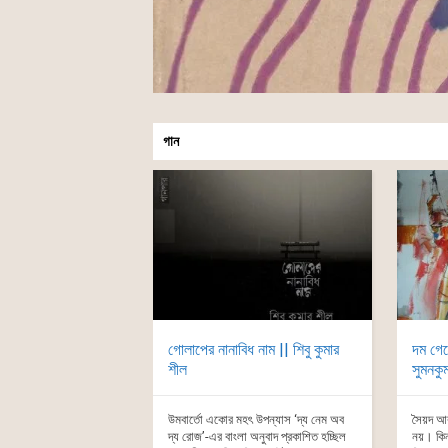
গান
গোলাপের নানাবিধ নাম || শিবু কুমার
দম গেল
শীল
সুমনকু
উমবার্তো একোর মহৎ উপন্যাস ‘দ্য নেম অব
সৈয়দ আব
দ্য রোজ’-এর বাংলা অনুবাদ প্রকাশিত হচ্ছিল
নয়। কিন্