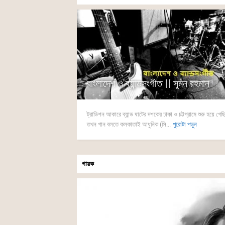
বাংলাদেশ ও ব্যান্ডসংগীত || সুমন রহমান
ট্রাডিশন আকারে ব্যান্ড ষাটের দশকের ঢাকা ও চট্টগ্রামে শুরু হয়ে গে
তখন গান বলতে কলকাতাই আধুনিক (সি...
পুরোটা পড়ুন
গায়ক