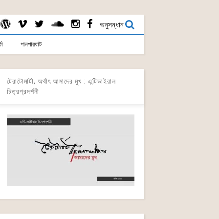
অনুসন্ধান
তা
গানপারঘাট
টেরাটোমার্টা, অর্থাৎ আমাদের মুখ : এন্টিভাইরাল
চিত্রপ্রদর্শনী