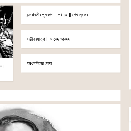
চন্দ্রাবতীর পুত্রগণ :: পর্ব ১৯ || শেখ লুৎফর
সঞ্জীবনযাত্রা || জাহেদ আহমদ
ফাল্গুনদিনের দোয়া
ছিল।