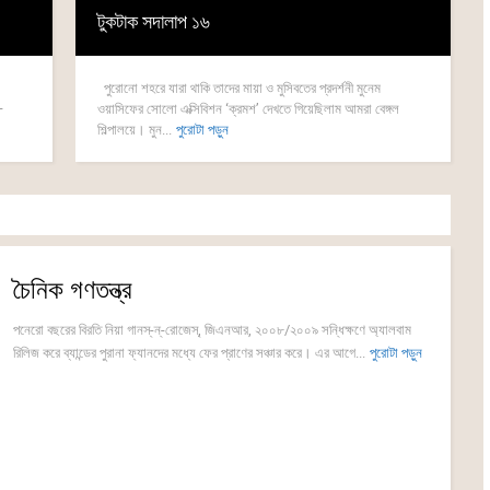
টুকটাক সদালাপ ১৬
পুরোনো শহরে যারা থাকি তাদের মায়া ও মুসিবতের প্রদর্শনী মুনেম
—
ওয়াসিফের সোলো এক্সিবিশন ‘ক্রমশ’ দেখতে গিয়েছিলাম আমরা বেঙ্গল
শিল্পালয়ে। মুন...
পুরোটা পড়ুন
চৈনিক গণতন্ত্র
পনেরো বছরের বিরতি নিয়া গানস্-ন্-রোজেস্, জিএনআর, ২০০৮/২০০৯ সন্ধিক্ষণে অ্যালবাম
রিলিজ করে ব্যান্ডের পুরানা ফ্যানদের মধ্যে ফের প্রাণের সঞ্চার করে। এর আগে...
পুরোটা পড়ুন