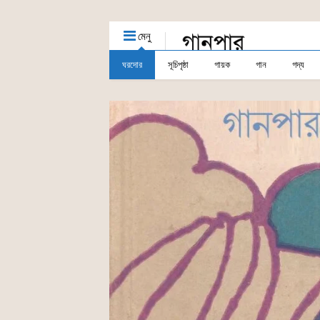
মেনু
ঘরদোর
সূচিপৃষ্ঠা
গায়ক
গান
গদ্য