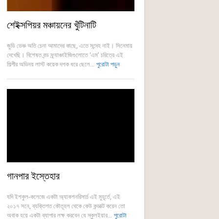
শেইক্সপিয়র মঞ্চায়নের খুঁটিনাটি
জুডি ডেঞ্চ অতি চেনা আমাদের কাছে, এতে সন্দেহ নাই। সিনেমায়
দেখেছি। বিশেষত বন্ড ফ্র্যাঞ্চাইজিগুলোতে ‘এম’ চরিত্রে এই
শিল্পীর অভিনয় লাস্ট কয়েক দশক ধরে ছেলে...
পুরোটা পড়ুন
গানপার ইস্তেহার
যদি ইশকুল-কলেজে একটা অ্যাকশনরিসার্চ এই মুহূর্তে, এই
২০১৭ সনে, ব্যক্তিগত কৌতূহল থেকে কেউ কন্ডাক্ট করেন তো
অবাক হয়ে একটা ব্যাপার লক্ষ করবেন যে স্কুলইয়ার...
পুরোটা