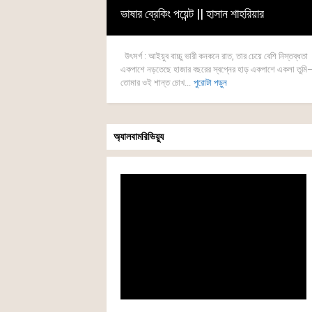
ভাষার ব্রেকিং পয়েন্ট || হাসান শাহরিয়ার
উৎসর্গ : আইয়ুব বাচ্চু ভারী কনকনে রাত, তার চেয়ে বেশি নিস্তব্ধতা
একপাশে নড়তেছে হাজার বছরের স্বপ্নের হাড় একপাশে একলা তুমি
তোমার ওই শান্ত চোখ...
পুরোটা পড়ুন
অ্যালবামরিভিয়্যু