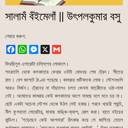
সালামঁ বঁইমেলাঁ || উৎপলকুমার বসু
শেয়ার করুন:
F
W
M
X
G
a
h
e
m
ফিরছিলুম এগারোটা চল্লিশের লোকালে।
c
at
s
ai
শহরতলি থেকে কলকাতায় ফেরার ওটাই বোধহয় শেষ ট্রেন। শীতের
e
s
s
l
রাত। বেশ জাপটে ঠাণ্ডা পড়েছে। কামরায় গুটিকতক লোক। স্টেশনগুলি
b
A
e
আরও নির্জন। ট্রেনের না দাঁড়ালেও চলত কেননা যাত্রীদের ওঠা-নামা
o
p
n
নেই। আমাদের কামরার কেউ কলকাতার আগে নামছে বলে মনে হয় না।
o
p
g
ছোট একটা অচেনা স্টেশন থেকে উঠল সেই হকার। পরনে খয়েরি প্যান্ট,
k
er
নীল ফুলহাতা সোয়েটার, মাথায় মাঙ্কি-ক্যাপ, রোল করা। হাতে বইয়ের
বান্ডিল। ‘পড়েছেন কেউ আপনারা’ চিৎকার করে সে জাগিয়ে তোলে
অর্ধসুপ্ত আমাদের। ‘পড়েছেন ফুলবালা রায়ের লেটেস্ট …’ ট্রেন ততক্ষণে