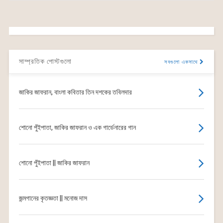
সাম্প্রতিক পোস্টগুলো
সবগুলো একসাথে
জাকির জাফরান, বাংলা কবিতার তিন দশকের তবিলদার
শোনো পুঁইপাতা, জাকির জাফরান ও এক গার্ডেনারের গান
শোনো পুঁইপাতা || জাকির জাফরান
জন্মগানের কৃতজ্ঞতা || মনোজ দাস