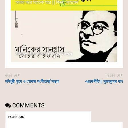
আবার বছর সাতেক পরে || বিজয় আহমেদ
মানিকের সানগ্লাস || সোহরাব ইফরান
পরের পোষ্ট
আগের পোষ্ট
মনিপুরী নৃত্য ও লোকজ সংগীতার্দ্র সন্ধ্যা
এছাকগীতি || সুমনকুমার দাশ
COMMENTS
FACEBOOK: