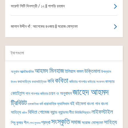
ফরেস্ট সিটি দিনপত্রী / ১২ || পাপড়ি রহমান
জালাল উদ্দীন খাঁ : আশেকের রওজায় || সরোজ মোস্তফা
ট্যাগগুলো
আহমদ মিনহাজ
উক্তিমালা
ইলিয়াস কমল
অনুবাদ
আত্মজৈবনিক
উপন্যাস
কবিতা
কবি
কালচার
কথাসাহিত্য
কবিতার গানপার
কথাসাহিত্যিক
কবিতার সংকলন
উৎসব
জাহেদ আহমদ
কোটেশন্স
চয়ন ও অনুবাদন
গান
গানপার কবিতার
ট্রিবিউট
বই
বইমেলা
বাংলা গান
বাংলা
ধর্ম
ধারাবাহিক
ফ্যাসিবাদ
তাৎক্ষণিকা
লাইফস্টাইল
বিদিতা গোমেজ
ব্যান্ড
সাহিত্য
ব্যান্ডসংগীত
মিউজিশিয়্যান
বাউল
সংস্কৃতি
সমাজ
সাহিত্য
শ্রদ্ধা
সরোজ মোস্তফা
শিবু কুমার শীল
শেখ লুৎফর