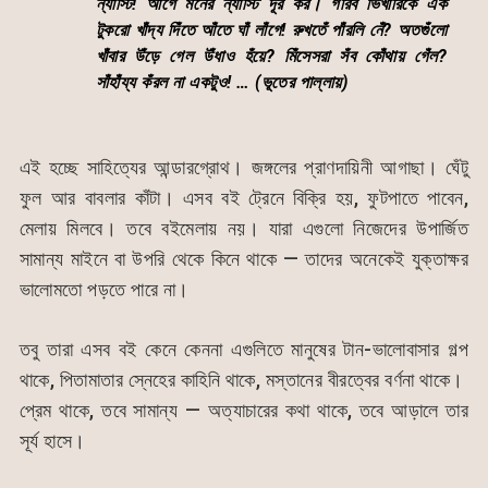
ন্যাঁস্টি! আঁগে মঁনের ন্যাঁস্টি দূঁর কর। গঁরিব ভিঁখারিকে এঁক
টুকরো খাঁদ্য দিঁতে আঁতে ঘাঁ লাঁগে! রুখতেঁ পাঁরলি নেঁ? অতগুঁলো
খাঁবার উঁড়ে গেল উঁধাও হঁয়ে? মিঁসেসরা সঁব কোঁথায় গেঁল?
সাঁহাঁয্য কঁরল না একটুও! … (ভূতের পাল্লায়)
এই হচ্ছে সাহিত্যের আন্ডারগ্রোথ। জঙ্গলের প্রাণদায়িনী আগাছা। ঘেঁটু
ফুল আর বাবলার কাঁটা। এসব বই ট্রেনে বিক্রি হয়, ফুটপাতে পাবেন,
মেলায় মিলবে। তবে বইমেলায় নয়। যারা এগুলো নিজেদের উপার্জিত
সামান্য মাইনে বা উপরি থেকে কিনে থাকে — তাদের অনেকেই যুক্তাক্ষর
ভালোমতো পড়তে পারে না।
তবু তারা এসব বই কেনে কেননা এগুলিতে মানুষের টান-ভালোবাসার গল্প
থাকে, পিতামাতার স্নেহের কাহিনি থাকে, মস্তানের বীরত্বের বর্ণনা থাকে।
প্রেম থাকে, তবে সামান্য — অত্যাচারের কথা থাকে, তবে আড়ালে তার
সূর্য হাসে।