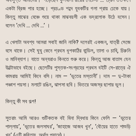
একটা ব্রিজ পার হচ্ছে। প্রচণ্ড শব্দে যুবকটির গলা প্রায় ঢেকে যায়।
কিন্তু মাঝের বেঞ্চে শুয়ে থাকা মাঝবয়সী এক ভদ্রলোক উঠে বসেন।
বলেন ‘দেখি … দেখি …’ ।
এ খেলাটা অবশ্য আমরা সবাই জানি নাকি? দলেরই একজন, যাত্রী সেজে
বসে থাকে। সেই ঘুঘু কেনে প্রথম ধূপকাঠির বান্ডিল, তালা ও চাবি, চিরুনি
ও মানিব্যাগ। যাতে অন্যরাও কিনতে শুরু করে। কিন্তু আজ বাতাস যেন
উল্টোভাবে বইছে। ছেলেটির পুস্তক-সংগ্রহের প্রথম বইটি সে-রাত্রে ঐ
কামরায় আমিই কিনে বসি। নাম — ‘ভূতের মস্তানী’। দাম — দু-টাকা
পঞ্চাশ পয়সা। মলাটে রঙিন, ঝাপসা ছবি। ভিতরে অজস্র ছাপার ভুল।
কিন্তু কী সব গল্প!
সুতরাং আমি আরও গুটিকতক বই বিনা দ্বিধায় কিনে ফেলি — ‘ভূতের
পাল্লায়’, ‘ভূতের জলসাঘর’, ‘জাহাজে আজব খুন’, ‘বৌয়ের হাতে শাশুড়ি
খুন’ (এটি কবিতায়, অর্থাৎ পয়ারে)।