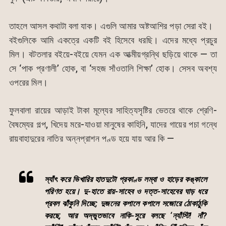
তাহলে আসল কথাটা বলা যাক। এগুলি আমার অষ্টআশির পড়া সেরা বই।
বইগুলিকে আমি একত্রে একটি বই হিসেবে ধরছি। এদের মধ্যে প্রচুর
মিল। বটতলার বইয়ে-বইয়ে যেমন এক আত্মীয়গ্রন্থি ছড়িয়ে থাকে — তা
সে ‘পাক প্রণালী’ হোক, বা ‘সহজ সাঁওতালি শিক্ষা’ হোক। সেসব অবশ্য
ওপরের মিল।
ফুলবালা রায়ের আড়াই টাকা মূল্যের সাহিত্যসৃষ্টির ভেতরে থাকে শ্রেণি-
বৈষম্যের গল্প, খিদেয় মরে-যাওয়া মানুষের কাহিনি, যাদের গায়ের পচা গন্ধে
রায়বাহাদুরের নাতির অন্নপ্রাশন পণ্ড হয়ে যায় আর কি —
স্যাঁৎ করে ভিখারির হাতদুটো প্রকাণ্ড লম্বা ও হাড়ের কঙ্কালে
পরিণত হয়ে। দু-হাতে রায়-সাহেব ও দত্ত-সাহেবের ঘাড় ধরে
প্রবল ঝাঁকুনি দিচ্ছে; দুজনের কপালে কপালে সজোরে ঠোকাঠুকি
করছে, আর অদ্ভুতভাবে নাকি-সুরে বলছে ‘ন্যাঁস্টি! নাঁ?