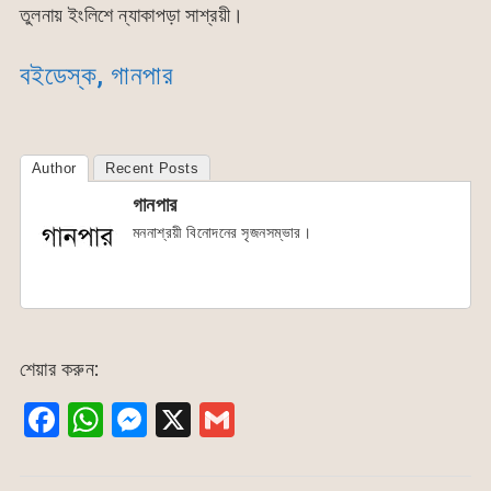
তুলনায় ইংলিশে ন্যাকাপড়া সাশ্রয়ী।
বইডেস্ক, গানপার
Author
Recent Posts
গানপার
মননাশ্রয়ী বিনোদনের সৃজনসম্ভার।
শেয়ার করুন:
F
W
M
X
G
a
h
e
m
c
at
s
ai