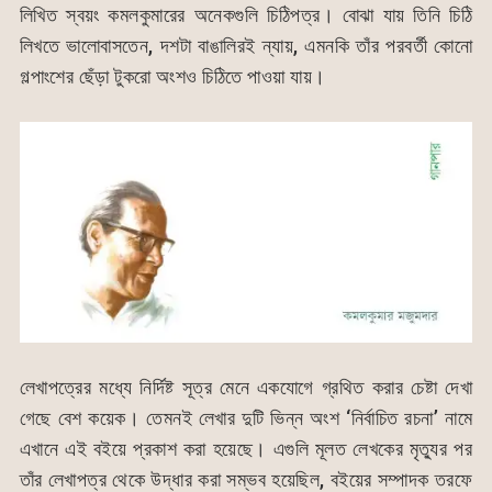
লিখিত স্বয়ং কমলকুমারের অনেকগুলি চিঠিপত্র। বোঝা যায় তিনি চিঠি
লিখতে ভালোবাসতেন, দশটা বাঙালিরই ন্যায়, এমনকি তাঁর পরবর্তী কোনো
গল্পাংশের ছেঁড়া টুকরো অংশও চিঠিতে পাওয়া যায়।
লেখাপত্রের মধ্যে নির্দিষ্ট সূত্র মেনে একযোগে গ্রথিত করার চেষ্টা দেখা
গেছে বেশ কয়েক। তেমনই লেখার দুটি ভিন্ন অংশ ‘নির্বাচিত রচনা’ নামে
এখানে এই বইয়ে প্রকাশ করা হয়েছে। এগুলি মূলত লেখকের মৃত্যুর পর
তাঁর লেখাপত্র থেকে উদ্ধার করা সম্ভব হয়েছিল, বইয়ের সম্পাদক তরফে