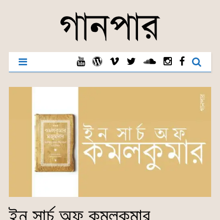
ইন সার্চ অফ কমলকুমার