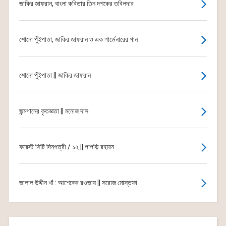
জাকির জাফরান, বাংলা কবিতার তিন দশকের তবিলদার
শোনো পুঁইপাতা, জাকির জাফরান ও এক গার্ডেনারের গান
শোনো পুঁইপাতা || জাকির জাফরান
জন্মগানের কৃতজ্ঞতা || মনোজ দাস
ফরেস্ট সিটি দিনপত্রী / ১২ || পাপড়ি রহমান
জালাল উদ্দীন খাঁ : আশেকের রওজায় || সরোজ মোস্তফা