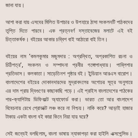
জানা যায়।
আশা করা যায় এসবের মিলিত উপাচার ও উপহারে ঠাসা সংকলনটি পাঠকদের
তৃপ্তি দিতে পারবে। এক প্রত্নবর্ণ দস্তাবেজের মলাটে এই বই
চিত্তাকর্ষক। বইয়ের আকার চব্বিশ বাই আঠারো বাই তিন।
বইয়ের নাম ‘কমলকুমার মজুমদার : অগ্রন্থিত, অপ্রকাশিত রচনা ও
চিঠিপত্র’, সংকলন ও সম্পাদনা প্রবীর গঙ্গোপাধ্যায়। পাব্লিশার
প্রতিভাস। কলকাতা। সাড়েতিনশ পৃষ্ঠার বই। ইন্ডিয়ান আরএস বারোশ।
বাংলাদেশের বইয়ের দোকানদারদের মুদ্রাবদলের অগোচর সূত্র অনুসারে
এর দাম প্রায় দ্বিগুণের কাছাকাছি পড়ে। এই প্রাইস বাংলাদেশের পাঠকের
পার-ক্যাপিটায় ডিফিকাল্ট অ্যাফোর্ড করা। ভারত তো আর বাংলাদেশ
বিবেচনায় রেখে প্রোডাক্ট লঞ্চ করে না নিশ্চয়। নাকি করে? আড়াই হাজার
টাকায় একটা বাংলা বই কারা কিনে নিয়া যায় ঘরে?
সেই জন্যেই বলছিলাম, বাংলা ভাষায় ন্যাকাপড়া করা হাইলি এক্সপেন্সিভ।