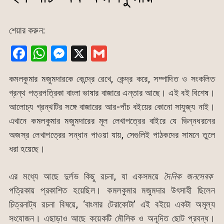
শেয়ার করুন:
F
W
M
X
G
a
h
e
m
কমলকুমার মজুমদারকে কেন্দ্রে রেখে, কেন্দ্র করে, সম্পাদিত ও সংকলিত
c
at
s
ai
গ্রন্থ পত্রপত্রিকা বাংলা ভাষার বাজারে এন্তার আছে। এই বই বিশেষ।
e
s
s
l
আলোচ্য গ্রন্থটির সঙ্গে বাজারের আর-পাঁচ বইয়ের কোনো সাযুজ্য নাই।
b
A
e
এখানে কমলকুমার মজুমদারের মূল লেখাপত্রের বাইরে যে ভিন্নধরনের
o
p
n
অজস্র লেখাপত্রের সন্ধান পাওয়া যায়, সেগুলিই পাঠকদের সামনে তুলে
o
p
g
ধরা হয়েছে।
k
er
এর মধ্যে আছে দুর্লভ কিছু রচনা, যা একসময়ে
দৈনিক জনসেবক
পত্রিকায় প্রকাশিত হয়েছিল। কমলকুমার মজুমদার উৎসাহী ছিলেন
চিত্রনাট্য রচনা বিষয়ে, ‘বাংলার টেরাকোটা’ এই বইয়ে একটা অমূল্য
সংযোজন। এছাড়াও আছে কয়েকটি মৌলিক ও অনূদিত ছোট প্রবন্ধ।