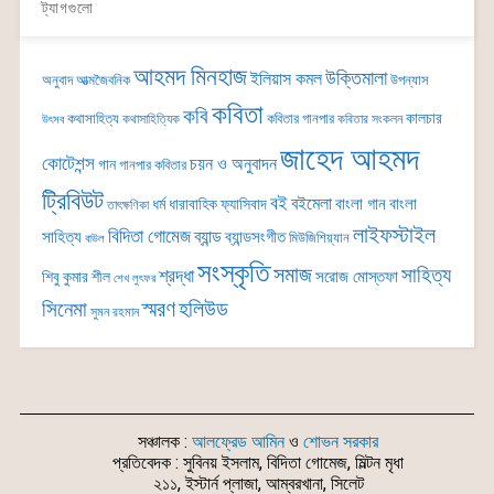
ট্যাগগুলো
আহমদ মিনহাজ
উক্তিমালা
ইলিয়াস কমল
অনুবাদ
আত্মজৈবনিক
উপন্যাস
কবিতা
কবি
কালচার
কথাসাহিত্য
কবিতার গানপার
কথাসাহিত্যিক
কবিতার সংকলন
উৎসব
জাহেদ আহমদ
কোটেশন্স
চয়ন ও অনুবাদন
গান
গানপার কবিতার
ট্রিবিউট
বই
বইমেলা
বাংলা গান
বাংলা
ধর্ম
ধারাবাহিক
ফ্যাসিবাদ
তাৎক্ষণিকা
লাইফস্টাইল
বিদিতা গোমেজ
ব্যান্ড
সাহিত্য
ব্যান্ডসংগীত
মিউজিশিয়্যান
বাউল
সংস্কৃতি
সমাজ
সাহিত্য
শ্রদ্ধা
সরোজ মোস্তফা
শিবু কুমার শীল
শেখ লুৎফর
সিনেমা
স্মরণ
হলিউড
সুমন রহমান
সঞ্চালক :
আলফ্রেড আমিন
ও
শোভন সরকার
প্রতিবেদক : সুবিনয় ইসলাম, বিদিতা গোমেজ, মিল্টন মৃধা
২১১, ইস্টার্ন প্লাজা, আম্বরখানা, সিলেট