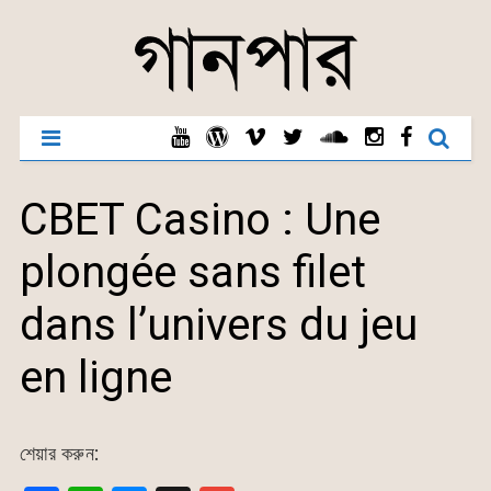
CBET Casino : Une
plongée sans filet
dans l’univers du jeu
en ligne
শেয়ার করুন: