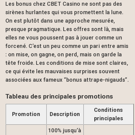
Les bonus chez CBET Casino ne sont pas des
sirènes hurlantes qui vous promettent la lune.
On est plutôt dans une approche mesurée,
presque pragmatique. Les offres sont là, mais
elles ne vous poussent pas à jouer comme un
forcené. C’est un peu comme un pari entre amis
: on mise, on gagne, on perd, mais on garde la
tête froide. Les conditions de mise sont claires,
ce qui évite les mauvaises surprises souvent
associées aux fameux “bonus attrape-nigauds”.
Tableau des principales promotions
Conditions
Promotion
Description
principales
100% jusqu’à