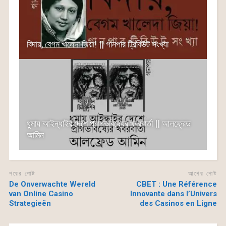
বিদায়, বেগম খালেদা জিয়া! || গানপার ট্রিবিউট সংখ্যা
ধুমায় আইন্ধাইর দেশে প্রাগভবিষ্যের খবরবার্তা || আলফ্রেড
আমিন
পরের পোষ্ট
আগের পোষ্ট
De Onverwachte Wereld
CBET : Une Référence
van Online Casino
Innovante dans l’Univers
Strategieën
des Casinos en Ligne