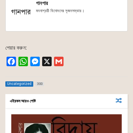
গানপার
মননাশ্রয়ী বিনোদনের সৃজনসম্ভার।
শেয়ার করুন:
F
W
M
X
G
a
h
e
m
c
at
s
ai
Uncategorized
300
e
s
s
l
b
A
e
এইরকম আরও পোষ্ট
o
p
n
o
p
g
k
er