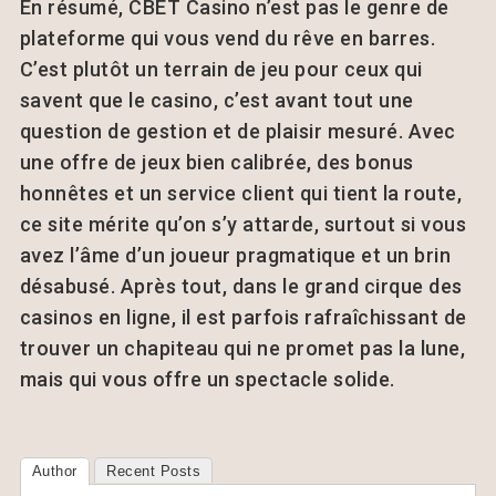
En résumé, CBET Casino n’est pas le genre de
plateforme qui vous vend du rêve en barres.
C’est plutôt un terrain de jeu pour ceux qui
savent que le casino, c’est avant tout une
question de gestion et de plaisir mesuré. Avec
une offre de jeux bien calibrée, des bonus
honnêtes et un service client qui tient la route,
ce site mérite qu’on s’y attarde, surtout si vous
avez l’âme d’un joueur pragmatique et un brin
désabusé. Après tout, dans le grand cirque des
casinos en ligne, il est parfois rafraîchissant de
trouver un chapiteau qui ne promet pas la lune,
mais qui vous offre un spectacle solide.
Author
Recent Posts