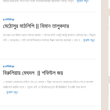
চরিত্র দাঁড়িয়েছে তাতে মনে হচ্ছে উত্তরাধিকারীর প্রয়োজন আছে! নিভৃত...
পুরোটা পড়ুন
কন্সার্টরিভিয়্যু
মেঠোসুর মাঠলিপি || বিমান তালুকদার
হাওরের এক উঠানে রাতে গানের আড্ডা। পাশের ঘাটে একটু আধটু বাতাসে ঢেউয়ের শব্দ। বিদ্যুৎ
নাই। অন্ধকার। তাই তাৎক্ষণিকভাবে সামান্য বিকল্প আলোর ব্যবস্থা। রাত দ...
পুরোটা পড়ুন
কন্সার্টরিভিয়্যু
বিরুলিয়ায় মেঘদল || শফিউল জয়
১ গতকাল মেঘদলের লাইভ শো-তে গেলাম। প্রিয় গানের দল মেঘদলের লাইভ-শো-র অপেক্ষা
করছিলাম বহুদিন হলো। সন্দেহ নাই যে যিড়যিড়ের (না কী ঝিরঝির? ইংরেজি আর বাংলা
...
পুরোটা পড়ুন