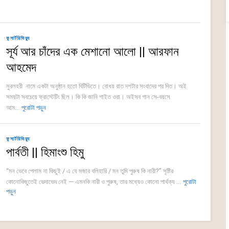
কন্সার্টরিভিয়্যু
সূর্য আর চাঁদের এক মেশানো আলো || আরফান
আহমেদ
সুরলহরী নামে একটা অনুষ্ঠান হতো বিটিভিতে। বোধয় রাত দশটার সংবাদের পর দিত। অই
সময়টা সবচেয়ে ফ্রাস্টেটিং ছিল। কি কি জানি গাইত ওরা। অইসব গান সে-বয়সে
আম...
পুরোটা পড়ুন
কন্সার্টরিভিয়্যু
পার্বতী || হিমাংশু হিমু
“মন ভেবে পেলাম না কিছুই / এ যে মজার বলিহারি / মন তুমি পুরুষ কি নারী?” সৃষ্টির
কোনোকিছুতেই ভেদাভেদ নেই — এমনকি নারী ও পুরুষ, তার মধ্যেও কোনো পার্থক্য ...
পুরোটা
পড়ুন