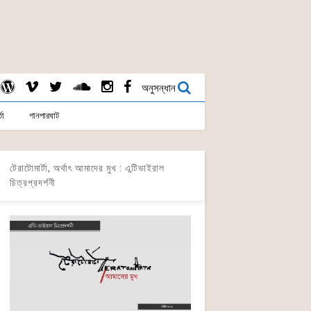
অনুসন্ধান
তা
গানপারঘাট
টেরাটোমার্টা, অর্থাৎ আমাদের মুখ : এন্টিভাইরাল
চিত্রপ্রদর্শনী