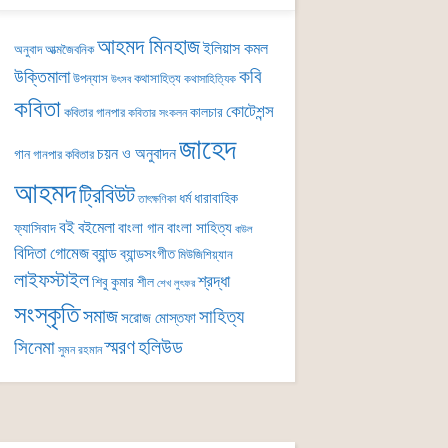
আহমদ মিনহাজ
ইলিয়াস কমল
অনুবাদ
আত্মজৈবনিক
কবি
উক্তিমালা
উপন্যাস
কথাসাহিত্য
কথাসাহিত্যিক
উৎসব
কবিতা
কোটেশন্স
কালচার
কবিতার গানপার
কবিতার সংকলন
জাহেদ
চয়ন ও অনুবাদন
গান
গানপার কবিতার
আহমদ
ট্রিবিউট
ধর্ম
ধারাবাহিক
তাৎক্ষণিকা
বই
বইমেলা
বাংলা গান
বাংলা সাহিত্য
ফ্যাসিবাদ
বাউল
বিদিতা গোমেজ
ব্যান্ড
ব্যান্ডসংগীত
মিউজিশিয়্যান
লাইফস্টাইল
শ্রদ্ধা
শিবু কুমার শীল
শেখ লুৎফর
সংস্কৃতি
সমাজ
সাহিত্য
সরোজ মোস্তফা
সিনেমা
স্মরণ
হলিউড
সুমন রহমান