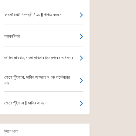
ফরেস্ট সিটি দিনপত্রী / ১৩ || পাপড়ি রহমান
শ্রাবণবিদায়
জাকির জাফরান, বাংলা কবিতার তিন দশকের তবিলদার
শোনো পুঁইপাতা, জাকির জাফরান ও এক গার্ডেনারের
গান
শোনো পুঁইপাতা || জাকির জাফরান
ট্যাগগুলো