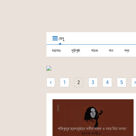
মেনু
ঘরদোর
সূচিপৃষ্ঠা
গায়ক
গান
গদ্য
1
2
3
4
5