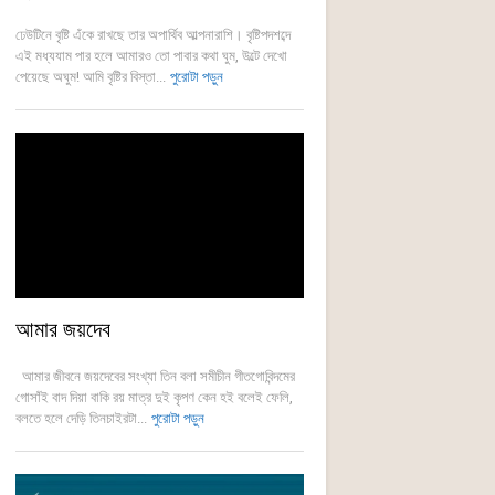
ঢেউটিনে বৃষ্টি এঁকে রাখছে তার অপার্থিব আল্পনারাশি। বৃষ্টিপদশব্দে
এই মধ্যযাম পার হলে আমারও তো পাবার কথা ঘুম, উল্টে দেখো
পেয়েছে অঘুম! আমি বৃষ্টির বিস্তা...
পুরোটা পড়ুন
আমার জয়দেব
আমার জীবনে জয়দেবের সংখ্যা তিন বলা সমীচীন গীতগোবিন্দমের
গোসাঁই বাদ দিয়া বাকি রয় মাত্র দুই কৃপণ কেন হই বলেই ফেলি,
বলতে হলে দেড়ি তিনচাইরটা...
পুরোটা পড়ুন