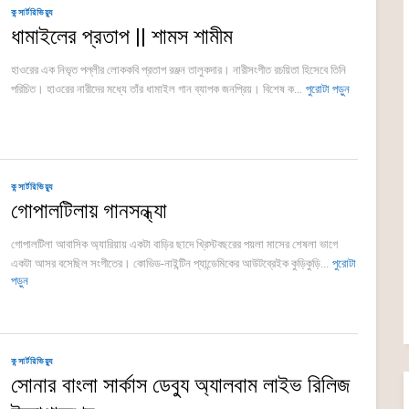
কন্সার্টরিভিয়্যু
ধামাইলের প্রতাপ || শামস শামীম
হাওরের এক নিভৃত পল্লীর লোককবি প্রতাপ রঞ্জন তালুকদার। নারীসংগীত রচয়িতা হিসেবে তিনি
পরিচিত। হাওরের নারীদের মধ্যে তাঁর ধামাইল গান ব্যাপক জনপ্রিয়। বিশেষ ক...
পুরোটা পড়ুন
কন্সার্টরিভিয়্যু
গোপালটিলায় গানসন্ধ্যা
গোপালটিলা আবাসিক অ্যারিয়ায় একটা বাড়ির ছাদে খ্রিস্টবছরের পয়লা মাসের শেষলা ভাগে
একটা আসর বসেছিল সংগীতের। কোভিড-নাইন্টিন প্যান্ডেমিকের আউটব্রেইক কুড়িকুড়ি...
পুরোটা
পড়ুন
কন্সার্টরিভিয়্যু
সোনার বাংলা সার্কাস ডেব্যু অ্যালবাম লাইভ রিলিজ