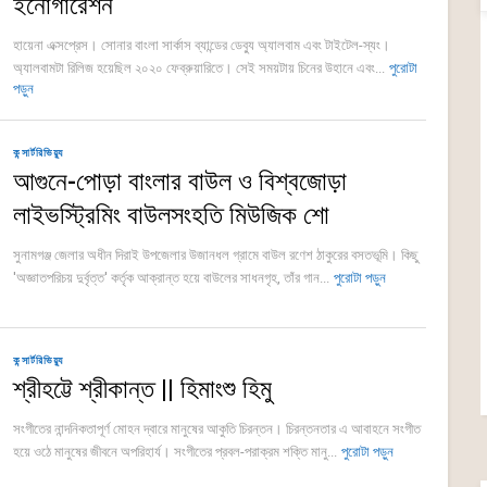
ইনোগারেশন
হায়েনা এক্সপ্রেস। সোনার বাংলা সার্কাস ব্যান্ডের ডেব্যু অ্যালবাম এবং টাইটেল-স্যং।
অ্যালবামটা রিলিজ হয়েছিল ২০২০ ফেব্রুয়ারিতে। সেই সময়টায় চিনের উহানে এবং...
পুরোটা
পড়ুন
কন্সার্টরিভিয়্যু
আগুনে-পোড়া বাংলার বাউল ও বিশ্বজোড়া
লাইভস্ট্রিমিং বাউলসংহতি মিউজিক শো
সুনামগঞ্জ জেলার অধীন দিরাই উপজেলার উজানধল গ্রামে বাউল রণেশ ঠাকুরের বসতভূমি। কিছু
'অজ্ঞাতপরিচয় দুর্বৃত্ত' কর্তৃক আক্রান্ত হয়ে বাউলের সাধনগৃহ, তাঁর গান...
পুরোটা পড়ুন
কন্সার্টরিভিয়্যু
শ্রীহট্টে শ্রীকান্ত || হিমাংশু হিমু
সংগীতের নান্দনিকতাপূর্ণ মোহন দ্বারে মানুষের আকুতি চিরন্তন। চিরন্তনতার এ আবাহনে সংগীত
হয়ে ওঠে মানুষের জীবনে অপরিহার্য। সংগীতের প্রবল-পরাক্রম শক্তি মানু...
পুরোটা পড়ুন