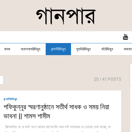
বাদক
অ্যালবামরিভিয়্যু
কন্সার্টরিভিয়্যু
ম্যুভিরিভিয়্যু
বইরিভিয়্যু
কথাবার্
20
/ 41 POSTS
কন্সার্টরিভিয়্যু
শফিকুন্নূর স্মরণানুষ্ঠানে সতীর্থ সাধক ও সময় নিয়া
ভাবনা || শামস শামীম
ঝিলকাইছ না রে ভাই অনে আমার আগের দিন আর নাই সমাজের যে-চেহারা দেখা যাচ্ছে, বা