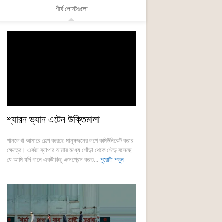
শীর্ষ পোস্টগুলো
শ্যারন ভ্যান এটেন উক্তিমালা
গানলেখা আমারে হেল্প করেছে মানুষজনের লগে কমিউনিকেট করার
ক্ষেত্রে। একটা ব্যাপার আমার মধ্যে গোঁড়া থেকে গেঁড়ে বসেছে
যে আমি যদি গানে একটাকিছু এক্সপ্রেস করত...
পুরোটা পড়ুন