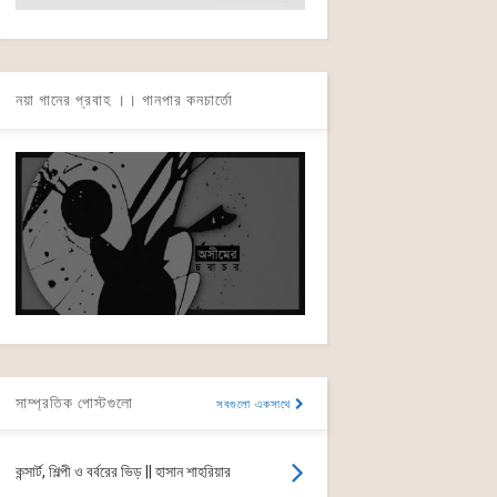
নয়া গানের প্রবাহ ।। গানপার কনচার্তো
সাম্প্রতিক পোস্টগুলো
সবগুলো একসাথে
কন্সার্ট, শিল্পী ও বর্বরের ভিড় || হাসান শাহরিয়ার