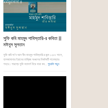
সুফি কবি মাহমুদ শাবিস্তারি-র কবিতা ||
মঈনুস সুলতান
সুফি কবি সা’দ আল দীন মাহমুদ শাবিস্তারি-র জন্ম ১২৮৮ সালে,
হালজামানার ইরানের তাব্রিজ অঞ্চলের নিকটবর্তী শাবেস্তার
শহরে। পারস্যে সুফি মতাদর্শ নিয়ে যারা কব...
পুরোটা পড়ুন