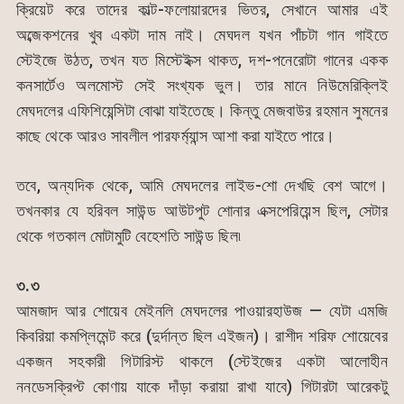
ক্রিয়েট করে তাদের কাল্ট-ফলোয়ারদের ভিতর, সেখানে আমার এই
অব্জেকশনের খুব একটা দাম নাই। মেঘদল যখন পাঁচটা গান গাইতে
স্টেইজে উঠত, তখন যত মিস্টেইক্স থাকত, দশ-পনেরোটা গানের একক
কনসার্টেও অলমোস্ট সেই সংখ্যক ভুল। তার মানে নিউমেরিক্লিই
মেঘদলের এফিশিয়েন্সিটা বোঝা যাইতেছে। কিন্তু মেজবাউর রহমান সুমনের
কাছে থেকে আরও সাবলীল পারফর্ম্যান্স আশা করা যাইতে পারে।
তবে, অন্যদিক থেকে, আমি মেঘদলের লাইভ-শো দেখছি বেশ আগে।
তখনকার যে হরিবল সাউন্ড আউটপুট শোনার এক্সপেরিয়েন্স ছিল, সেটার
থেকে গতকাল মোটামুটি বেহেশতি সাউন্ড ছিল৷
৩.৩
আমজাদ আর শোয়েব মেইনলি মেঘদলের পাওয়ারহাউজ — যেটা এমজি
কিবরিয়া কমপ্লিমেন্ট করে (দুর্দান্ত ছিল এইজন)। রাশীদ শরিফ শোয়েবের
একজন সহকারী গিটারিস্ট থাকলে (স্টেইজের একটা আলোহীন
ননডেসক্রিপ্ট কোণায় যাকে দাঁড়া করায়া রাখা যাবে) গিটারটা আরেকটু