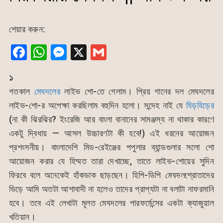
শেয়ার করুন:
F
W
M
X
G
a
h
e
m
১
c
at
s
ai
গতকাল
মেঘদলের
লাইভ শো-তে গেলাম। প্রিয় গানের দল মেঘদলের
e
s
s
l
লাইভ-শো-র অপেক্ষা করছিলাম বহুদিন হলো। সন্দেহ নাই যে
যিড়যিড়ের
b
A
e
(না কী ঝিরঝির? ইংরেজি আর বাংলা বানানের সামঞ্জস্য না থাকার কারণে
o
p
n
একটু দ্বিধায় — আসল উচ্চারণটা কী হবে!) এই ধরনের আয়োজন
o
p
g
প্রশংসনীয়। বাংলাদেশি মিড-রেইঞ্জের পপুলার ব্যান্ডগুলার সলো শো
k
er
আয়োজন করার যে হিম্মত তারা দেখাচ্ছে, তাতে লাইভ-শোয়ের সুদিন
ফিরবে বলে অনেকেই হাঁকডাক ছাড়ছেন। হিপি-ডিপি
মেঘদল
শ্রোতাদের
ভিড়ে আমি অতটা আশাবাদী না হলেও তাদের প্রাপ্যটা না বলাটা নাফরমানি
হবে। তবে এই লেখাটা মূলত মেঘদলের পারফর্মেন্সের একটা ক্যাজুয়াল
খতিয়ান।