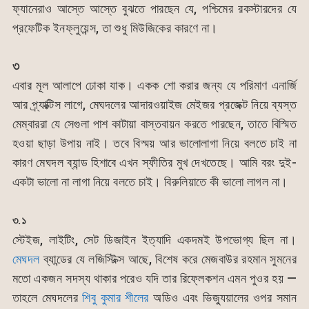
ফ্যানেরাও আস্তে আস্তে বুঝতে পারছেন যে, পশ্চিমের রকস্টারদের যে
প্রফেটিক ইনফ্লুয়েন্স, তা শুধু মিউজিকের কারণে না।
৩
এবার মূল আলাপে ঢোকা যাক। একক শো করার জন্য যে পরিমাণ এনার্জি
আর প্র্যাক্টিস লাগে, মেঘদলের আদারওয়াইজ মেইজর প্রজেক্ট নিয়ে ব্যস্ত
মেম্বাররা যে সেগুলা পাশ কাটায়া বাস্তবায়ন করতে পারছেন, তাতে বিস্মিত
হওয়া ছাড়া উপায় নাই। তবে বিস্ময় আর ভালোলাগা নিয়ে বলতে চাই না
কারণ মেঘদল ব্যান্ড হিশাবে এখন স্ফীতির মুখ দেখতেছে। আমি বরং দুই-
একটা ভালো না লাগা নিয়ে বলতে চাই। বিরুলিয়াতে কী ভালো লাগল না।
৩.১
স্টেইজ, লাইটিং, সেট ডিজাইন ইত্যাদি একদমই উপভোগ্য ছিল না।
মেঘদল
ব্যান্ডের যে লজিস্টিক্স আছে, বিশেষ করে মেজবাউর রহমান সুমনের
মতো একজন সদস্য থাকার পরেও যদি তার রিফ্লেকশন এমন পুওর হয় —
তাহলে মেঘদলের
শিবু কুমার শীলের
অডিও এবং ভিজ্যুয়ালের ওপর সমান