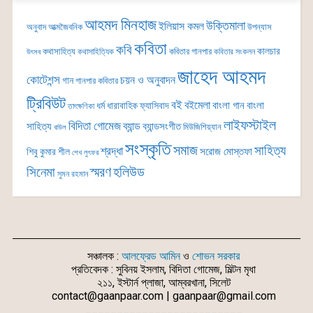
আহমদ মিনহাজ
উক্তিমালা
ইলিয়াস কমল
অনুবাদ
আত্মজৈবনিক
উপন্যাস
কবিতা
কবি
কালচার
কথাসাহিত্য
কবিতার গানপার
কথাসাহিত্যিক
কবিতার সংকলন
উৎসব
জাহেদ আহমদ
কোটেশন্স
চয়ন ও অনুবাদন
গান
গানপার কবিতার
ট্রিবিউট
বই
বইমেলা
বাংলা গান
বাংলা
ধর্ম
ধারাবাহিক
ফ্যাসিবাদ
তাৎক্ষণিকা
লাইফস্টাইল
বিদিতা গোমেজ
ব্যান্ড
সাহিত্য
ব্যান্ডসংগীত
মিউজিশিয়্যান
বাউল
সংস্কৃতি
সমাজ
সাহিত্য
শ্রদ্ধা
সরোজ মোস্তফা
শিবু কুমার শীল
শেখ লুৎফর
সিনেমা
স্মরণ
হলিউড
সুমন রহমান
সঞ্চালক :
আলফ্রেড আমিন
ও
শোভন সরকার
প্রতিবেদক : সুবিনয় ইসলাম, বিদিতা গোমেজ, মিল্টন মৃধা
২১১, ইস্টার্ন প্লাজা, আম্বরখানা, সিলেট
contact@gaanpaar.com | gaanpaar@gmail.com
_________________________