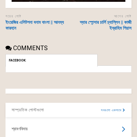
পরের পোষ্ট
আগের পোষ্ট
ইংরেজির এলিটপনা বনাম বাংলা || আনম্য
স্যার স্পেন্সার চার্লি চ্যাপ্লিন || কাজী
ফারহান
ইব্রাহিম পিয়াস
COMMENTS
FACEBOOK:
সাম্প্রতিক পোস্টগুলো
সবগুলো একসাথে
শ্রাবণবিদায়