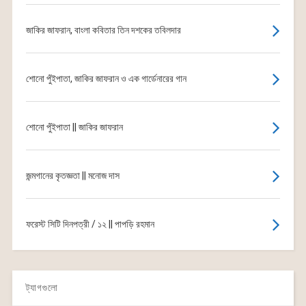
জাকির জাফরান, বাংলা কবিতার তিন দশকের তবিলদার
শোনো পুঁইপাতা, জাকির জাফরান ও এক গার্ডেনারের গান
শোনো পুঁইপাতা || জাকির জাফরান
জন্মগানের কৃতজ্ঞতা || মনোজ দাস
ফরেস্ট সিটি দিনপত্রী / ১২ || পাপড়ি রহমান
ট্যাগগুলো