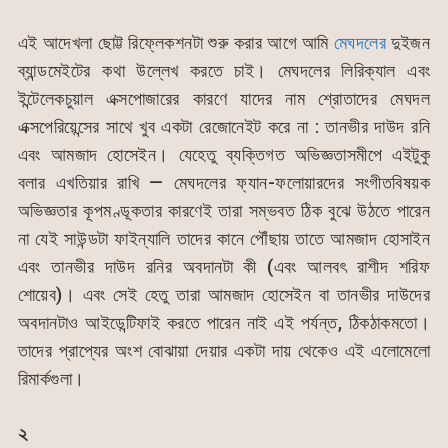
এই আদেখলা ছোট্ট রিফ্লেকশনটা শুরু করার আগে আমি
মেঘদলের
দুইজন
ব্যান্ডমেইটের কথা উল্লেখ করতে চাই। মেঘদলের লিরিক্যাল এবং
ইন্টেলেকচুয়াল এক্সপোজারের কারণে যাদের নাম শ্রোতাদের মেঘদল
এক্সপেরিয়েন্সের সাথে খুব একটা রেজোনেইট করে না : তানভীর দাউদ রনি
এবং আমজাদ হোসেইন। যেহেতু ব্যক্তিগত অভিজ্ঞতাসমীপে এইটুকু
বলার এখতিয়ার রাখি — মেঘদলের ফ্যান-ফলোয়ারদের সংগীতবিষয়ক
অভিজ্ঞতার কূপমণ্ডূকতার কারণেই তারা সম্ভবত ঠিক বুঝে উঠতে পারেন
না যেই সাউন্ডটা ফাইন্যালি তাদের কানে পৌঁছায় তাতে আমজাদ হোসাইন
এবং তানভীর দাউদ রনির অবদানটা কী (এবং আলবৎ রাশীদ শরিফ
শোয়েব)। এবং সেই হেতু তারা আমজাদ হোসেইন বা তানভীর দাউদের
অবদানটাও আইডেন্টিফাই করতে পারেন নাই এই পর্যন্ত, ঠিকঠাকমতো।
তাদের প্রাপ্যের অংশ বোঝায়া দেয়ার একটা দায় থেকেও এই এলোমেলো
রিমার্কগুলা।
২