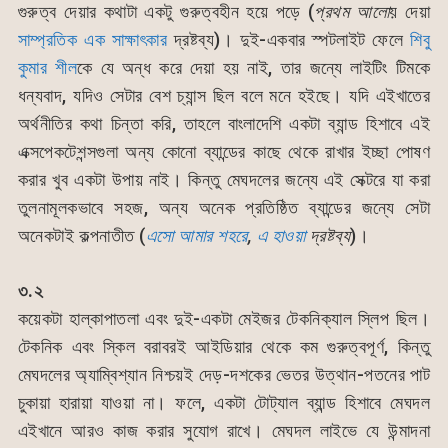
গুরুত্ব দেয়ার কথাটা একটু গুরুত্বহীন হয়ে পড়ে (
প্রথম আলো
য় দেয়া
সাম্প্রতিক এক সাক্ষাৎকার
দ্রষ্টব্য)। দুই-একবার স্পটলাইট ফেলে
শিবু
কুমার শীল
কে যে অন্ধ করে দেয়া হয় নাই, তার জন্যে লাইটিং টিমকে
ধন্যবাদ, যদিও সেটার বেশ চ্যান্স ছিল বলে মনে হইছে। যদি এইখাতের
অর্থনীতির কথা চিন্তা করি, তাহলে বাংলাদেশি একটা ব্যান্ড হিশাবে এই
এক্সপেকটেশন্সগুলা অন্য কোনো ব্যান্ডের কাছে থেকে রাখার ইচ্ছা পোষণ
করার খুব একটা উপায় নাই। কিন্তু মেঘদলের জন্যে এই সেক্টরে যা করা
তুলনামূলকভাবে সহজ, অন্য অনেক প্রতিষ্ঠিত ব্যান্ডের জন্যে সেটা
অনেকটাই কল্পনাতীত (
এসো আমার শহরে
,
এ হাওয়া
দ্রষ্টব্য
)।
৩.২
কয়েকটা হাল্কাপাতলা এবং দুই-একটা মেইজর টেকনিক্যাল স্লিপ ছিল।
টেকনিক এবং স্কিল বরাবরই আইডিয়ার থেকে কম গুরুত্বপূর্ণ, কিন্তু
মেঘদলের অ্যাম্বিশ্যান নিশ্চয়ই দেড়-দশকের ভেতর উত্থান-পতনের পাট
চুকায়া হারায়া যাওয়া না। ফলে, একটা টোট্যাল ব্যান্ড হিশাবে মেঘদল
এইখানে আরও কাজ করার সুযোগ রাখে। মেঘদল লাইভে যে উন্মাদনা