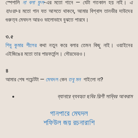
স্পেশালি
না বলা ফুল
-এর মতো গানে — যেটা গতকাল হয় নাই।
এ
হাওয়া
-র মতো গান যত আসতে থাকবে, আমার বিশ্বাস তানভীর দাউদের
গুরুত্ব মেঘদল আরও ভালোভাবে বুঝতে পারবে।
৩.৫
শিবু কুমার শীলের
কথা নতুন করে বলার তেমন কিছু নাই। ওয়াইনের
এইজিঙের মতো তার পারফর্মেন্স। সৌরভেরও।
৪
আমার শেষ পয়েন্টটা —
মেঘদল
কেন
তবু মন
গাইলো না?
ব্যানারে ব্যবহৃত ছবির শিল্পী সাব্বির আকরাম
গানপারে মেঘদল
শফিউল জয় রচনারাশি