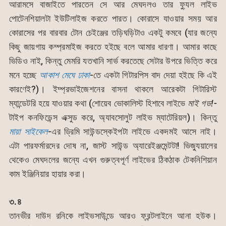
আরামসে বাজাইতে পারতেন সে আর মেঘদলও তার ফ্যুল লাইভ
পোটেনশিয়ালটা ইউটিলাইজ করতে পারত। কোরাসে যাওয়ার সময় আর
কোরাসের পর বারবার টোন চেইঞ্জের তড়িঘড়িটাও একটু কমবে (যার জন্যে
কিছু জায়গায় কম্প্রমাইজ করতে হইছে বলে আমার ধারণা। আমার কাছে
ভিডিও নাই, কিন্তু মেমরি যতখানি সার্ভ করতেছে সেটার উপরে ভিত্তি করে
মনে হচ্ছে
আকাশ মেঘে ঢাকা
-তে একটা গিটারপিস বাদ দেয়া হইছে কি এই
কারণেই?)। ইম্প্রভাইজেশনের বাসনা থাকলে আরেকটা গিটারিস্ট
ম্যান্ডেটরি হয়ে যাওয়ার কথা (শোয়েব ভোকালিস্ট হিশাবে লাইভে
মাই গড!-
টাইপ কনফিডেন্স এক্সুড করে, অ্যাবসোলুট লাইভ ম্যাটেরিয়ল)। কিন্তু
মায়া সাইকেল
-এর ড্রিমি সাউন্ডস্কেইপটা লাইভে একদমই আসে নাই।
এটা পারফর্মারদের দোষ না, জাস্ট সাউন্ড অ্যারেইঞ্জমেন্টটা! ভিজ্যুয়ালের
থেকেও মেঘদলের জন্যে এখন গুরুত্বপূর্ণ লাইভের ঠিকঠাক টেকনিশিয়ান
কাম ইঞ্জিনিয়ার হায়ার করা।
৩.৪
তানভীর দাউদ রনিকে লাইভসাউন্ডে আরও ফ্রন্টলাইনে আনা হউক।