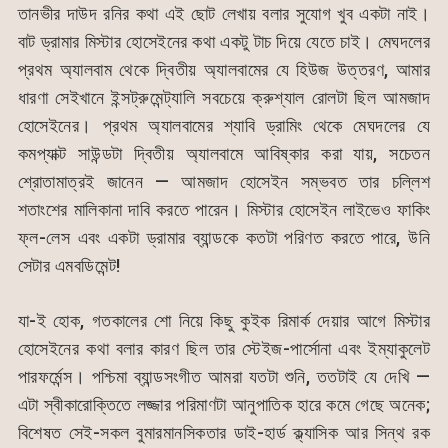
তানভীর দাউদ রনির কথা এই ছোট লেখায় বলার সুযোগ খুব একটা নাই।
বাট ড্রামার মিস্টার হোসেইনের কথা একটু টাচ দিয়ে যেতে চাই। মেঘদলের
প্রথম অ্যালবাম থেকে দ্বিতীয় অ্যালবামের যে হিউজ উত্তরণ, আমার
ধারণা সেইখানে ইন্সট্রুমেন্ট্যালি সবচেয়ে ক্রুশ্যাল রোলটা ছিল আমজাদ
হোসেইনের। প্রথম অ্যালবামের শ্যাবি ড্রামিং থেকে মেঘদলের যে
কমপ্যাক্ট সাউন্ডটা দ্বিতীয় অ্যালবামে আবিষ্কার করা যায়, সচেতন
শ্রোতামাত্রই জানেন — আমজাদ হোসেইন সম্ভবত তার চল্লিশ
শতাংশের মালিকানা দাবি করতে পারেন। মিস্টার হোসেইন লাইভেও ফাকিং
ফ্ল-লেস এবং একটা ড্রামার ব্যান্ডকে কতটা পরিণত করতে পারে, উনি
সেটার এমবডিমেন্ট!
যা-ই হোক, গতকালের শো নিয়ে কিছু কুইক রিমার্ক দেয়ার আগে মিস্টার
হোসেইনের কথা বলার কারণ ছিল তার স্টেইজ-পার্সোনা এবং ইম্যাকুলেট
পারফর্মেন্স। পশ্চিমা ব্যান্ডসংগীত আমরা যতটা শুনি, ততটাই যে দেখি —
এটা স্বীকারোক্তিতে লজ্জার পরিমাণটা আনুপাতিক হারে কমে গেছে অনেক;
বিশেষত সেই-সকল বুমারমানসিকতার ডাই-হার্ড ক্ল্যাসিক আর সিন্থ রক