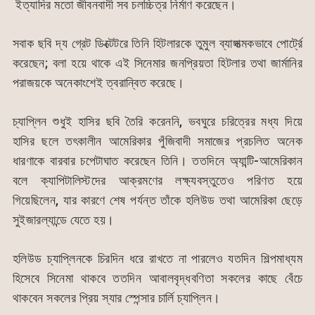
ইত্যাদির মতো জীবনবাদী সব চলচ্চিত্র নির্মাণ করেছেন।
সবাক ছবি দ্য গ্রেট ডিক্টেটরে তিনি হিটলারকে তুমুল ব্যাঙ্গাত্মকভাবে পোর্ট্রে
করেছেন; বলা হয়ে থাকে এই সিনেমার জনপ্রিয়তা হিটলার তথা জার্মানির
পরাজয়কে অনেকাংশেই ত্বরান্বিত করেছে।
চ্যাপ্লিন শুধুই হাসির ছবি তৈরি করেননি, ভবঘুরে চরিত্রের মধ্য দিয়ে
হাসির ছলে তৎকালীন আমেরিকার পুঁজিবাদী সমাজের প্রচলিত অনেক
ধারণাকে বারবার চপেটাঘাত করেছেন তিনি। ততদিনে অ্যান্টি-আমেরিকান
বলে ক্যাপিটালিস্টদের আক্রমণের লক্ষ্যবস্তুতেও পরিণত হয়ে
গিয়েছিলেন, যার কারণে শেষ পর্যন্ত তাঁকে হলিউড তথা আমেরিকা ছেড়ে
সুইজারল্যান্ডে যেতে হয়।
হলিউড চ্যাপ্লিনকে চিরদিন ধরে রাখতে না পারলেও যতদিন শিল্পমাধ্যম
হিসেবে সিনেমা থাকবে ততদিন আবালবৃদ্ধবণিতা সকলের কাছে বেঁচে
থাকবেন সকলের প্রিয় স্যার স্পেন্সার চার্লি চ্যাপ্লিন।