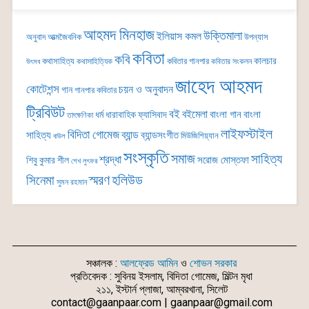
আহমদ মিনহাজ
উক্তিমালা
ইলিয়াস কমল
অনুবাদ
আত্মজৈবনিক
উপন্যাস
কবিতা
কবি
কালচার
কথাসাহিত্য
কবিতার গানপার
কথাসাহিত্যিক
কবিতার সংকলন
উৎসব
জাহেদ আহমদ
কোটেশন্স
চয়ন ও অনুবাদন
গান
গানপার কবিতার
ট্রিবিউট
বই
বইমেলা
বাংলা গান
বাংলা
ধর্ম
ধারাবাহিক
ফ্যাসিবাদ
তাৎক্ষণিকা
লাইফস্টাইল
বিদিতা গোমেজ
ব্যান্ড
সাহিত্য
ব্যান্ডসংগীত
মিউজিশিয়্যান
বাউল
সংস্কৃতি
সমাজ
সাহিত্য
শ্রদ্ধা
সরোজ মোস্তফা
শিবু কুমার শীল
শেখ লুৎফর
সিনেমা
স্মরণ
হলিউড
সুমন রহমান
সঞ্চালক :
আলফ্রেড আমিন
ও
শোভন সরকার
প্রতিবেদক : সুবিনয় ইসলাম, বিদিতা গোমেজ, মিল্টন মৃধা
২১১, ইস্টার্ন প্লাজা, আম্বরখানা, সিলেট
contact@gaanpaar.com | gaanpaar@gmail.com