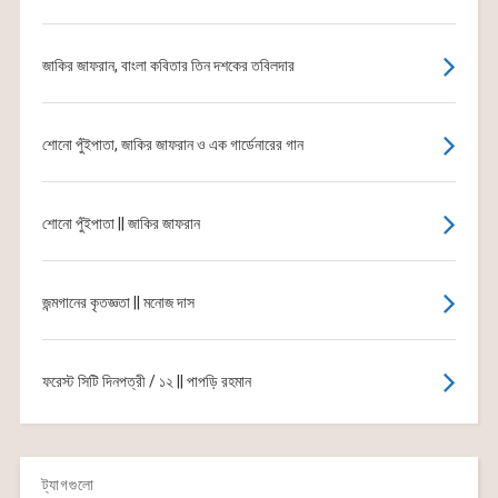
জাকির জাফরান, বাংলা কবিতার তিন দশকের তবিলদার
শোনো পুঁইপাতা, জাকির জাফরান ও এক গার্ডেনারের গান
শোনো পুঁইপাতা || জাকির জাফরান
জন্মগানের কৃতজ্ঞতা || মনোজ দাস
ফরেস্ট সিটি দিনপত্রী / ১২ || পাপড়ি রহমান
ট্যাগগুলো