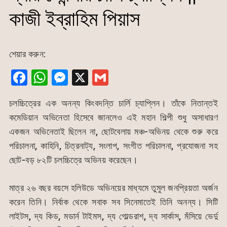
কাজী ইব্রাহিম পিয়াস
শেয়ার করুন:
F
W
M
X
G
a
h
e
m
চলচ্চিত্রের এক অনন্য কিংবদন্তি চার্লি চ্যাপ্লিন। তাঁকে নিতান্তই
c
at
s
ai
কমেডিয়ান অভিনেতা হিসেবে জানলেও এই মহান শিল্পী শুধু অসাধারণ
e
s
s
l
একজন অভিনেতাই ছিলেন না, ছোটবেলায় মঞ্চ-অভিনয় থেকে শুরু করে
b
A
e
পরিচালনা, কাহিনি, চিত্রনাট্য, সংলাপ, সংগীত পরিচালনা, প্রযোজনা সহ
o
p
n
ছোট-বড় ৮২টি চলচ্চিত্রে অভিনয় করেছেন।
o
p
g
k
er
মাত্র ২৬ বছর বয়সে হলিউডে অভিনয়ের মাধ্যমে তুমুল জনপ্রিয়তা অর্জন
করেন তিনি। নির্বাক থেকে সবাক সব সিনেমাতেই তিনি অনন্য। সিটি
লাইটস, দ্য কিড, মডার্ন টাইমস, দ্য গোল্ডরাশ, দ্য সার্কাস, মঁসিয়ে ভের্দু