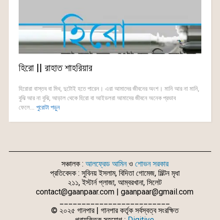
হিরো || রাহাত শাহরিয়ার
হিরোরা বাস্তব বা মিথ, দুটোই হতে পারেন। এরা আমাদের জীবনের অংশ। মানি আর না মানি,
বুঝি আর না বুঝি, আড়াল থেকে হিরো বা আইডলরা আমাদের জীবনে অনেক প্রভাব
ফেলে...
পুরোটা পড়ুন
সঞ্চালক :
আলফ্রেড আমিন
ও
শোভন সরকার
প্রতিবেদক : সুবিনয় ইসলাম, বিদিতা গোমেজ, মিল্টন মৃধা
২১১, ইস্টার্ন প্লাজা, আম্বরখানা, সিলেট
contact@gaanpaar.com | gaanpaar@gmail.com
_________________________
© ২০২৫ গানপার | গানপার কর্তৃক সর্বস্বত্ব সংরক্ষিত
প্রাযুক্তিক সহযোগ :
Digitive