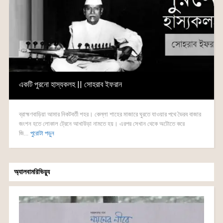
একটি পুরনো হাস্যকলহ || সোহরাব ইফরান
ব্রাহ্মণবাড়িয়া আমার নিকটবর্তী শহর। কেল্লা শাহের মাজারে ঘুরতে যাওয়ার পথে ভৈরব বাজার
জংশন হতে লোকাল ট্রেনে আখাউড়া নামতে হয়। এরপর সেখান থেকে অটোতে করে
জি...
পুরোটা পড়ুন
অ্যালবামরিভিয়্যু