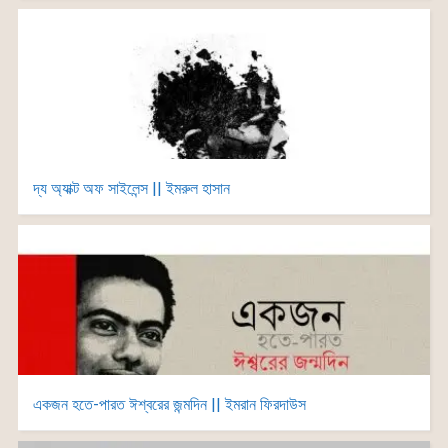
দ্য অ্যাক্ট অফ সাইলেন্স || ইমরুল হাসান
একজন হতে-পারত ঈশ্বরের জন্মদিন || ইমরান ফিরদাউস