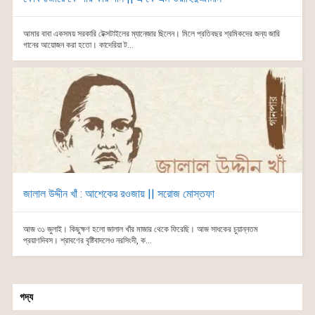
আমার বাবা একসময় সরকারি টেক্সটাইলের ম্যানেজার ছিলেন। মিলে প্রতিবছর শ্রমিকদের জন্য জারি
গানের আয়োজন করা হতো। কাদেরিয়া ট...
জালাল উদ্দীন খাঁ : আশেকের রওজায় || সরোজ মোস্তফা
আজ ৩১ জুলাই। কিছুক্ষণ হলো জালাল খাঁর মাজার থেকে ফিরেছি। আজ সাধকের চুয়ান্নতম
প্রয়াণদিবস। শ্রাবণের বৃষ্টিবাদলেও নরসিংদী, ক...
গদ্য