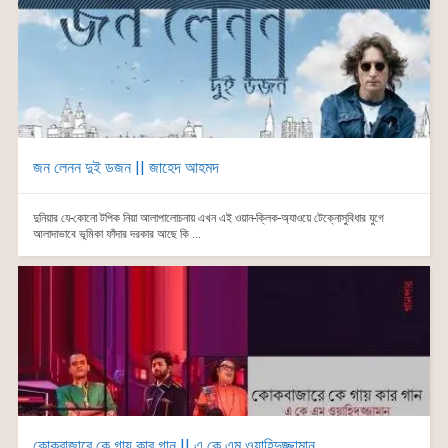
জন লেনন দুই ডজন || জাহেদ আহমদ
দুনিয়ার যে-কোনো টপিক নিয়া আলাপালোচনায় এখন এই ওয়ান-ক্লিক-অ্যাওয়ে টেক্নোসুবিধার যুগে
আলাদাভাবে ভূমিকা ফাঁদার দরকার আছে কি ...
কোকবাজারে কে গায় কার গান || এ কে এম ওয়াহিদুজ্জামান