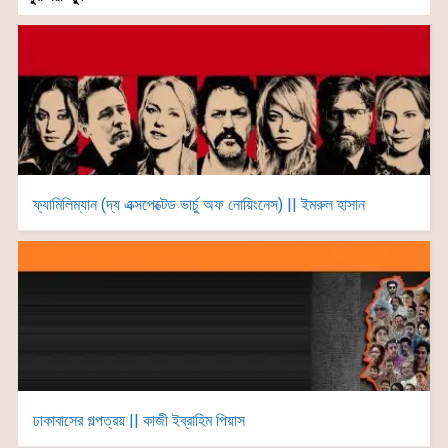
ফ্যামিলিম্যান (দ্য এক্সপেক্টেড ভার্চু অফ নোয়িংনেস) || ইমরুল হাসান
ঢাকাবাসের গল্পত্রয় || কাজী ইব্রাহিম পিয়াস