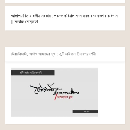
আলাপচারিতায় যতীন সরকার : প্রসঙ্গ কবিয়াল মদন সরকার ও বাংলার কবিগান
|| সরোজ মোস্তফা
টেরাটোমার্টা, অর্থাৎ আমাদের মুখ : এন্টিভাইরাল চিত্রপ্রদর্শনী