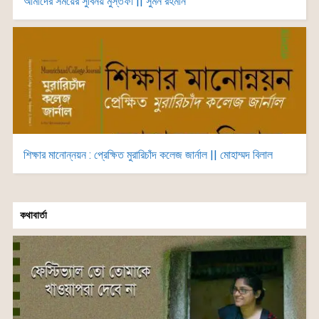
আমাদের সময়ের সুবিনয় মুস্তফী || সুমন রহমান
শিক্ষার মানোন্নয়ন : প্রেক্ষিত মুরারিচাঁদ কলেজ জার্নাল || মোহাম্মদ বিলাল
কথাবার্তা