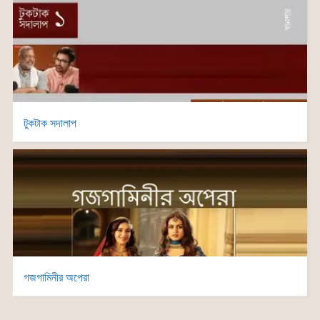
টুকটাক সদালাপ
গজগামিনীর অপেরা