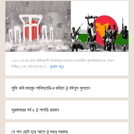
ভাষা ও দেশের গান : ৫২ থেকে ৭১ || মৃদুলকান্তি চক্রবর্তী
১৯৪৭-এর পর থেকে পাকিস্তানী শাসকচক্র নানাভাবে তৎকালীন পূর্বপাকিস্তানকে শোষণ-
নিপীড়ন এবং সেইসঙ্গে তার স...
পুরোটা পড়ুন
সুফি কবি মাহমুদ শাবিস্তারি-র কবিতা || মঈনুস সুলতান
সুরমাসায়র পর্ব ৫ || পাপড়ি রহমান
যে গান ছোট হয়ে আসে || শুভ্র সরকার