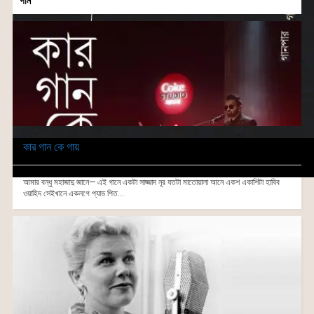
গান
কার গান কে গায়
আমার বন্ধু মহাজাদু জানে— এই গানে একটা সাজ্জাদ নূর যতটা মাতোয়ালা আনে একশ একাশিটা হাবিব
ওয়াহিদ সেইখানে একলগে প্যাড পিত...