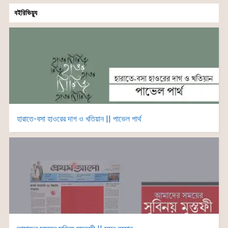
বইরিভিয়্যু
হারাতে-বসা হাওরের দাগ ও খতিয়ান || পাভেল পার্থ