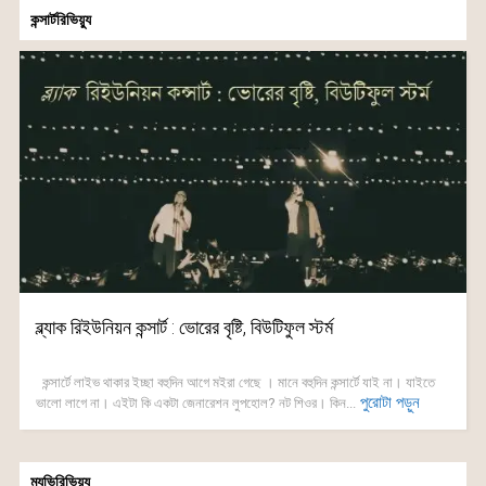
কন্সার্টরিভিয়্যু
ব্ল্যাক রিইউনিয়ন কন্সার্ট : ভোরের বৃষ্টি, বিউটিফুল স্টর্ম
কন্সার্টে লাইভ থাকার ইচ্ছা বহুদিন আগে মইরা গেছে । মানে বহুদিন কন্সার্টে যাই না। যাইতে
পুরোটা পড়ুন
ভালো লাগে না। এইটা কি একটা জেনারেশন লুপহোল? নট শিওর। কিন...
ম্যুভিরিভিয়্যু