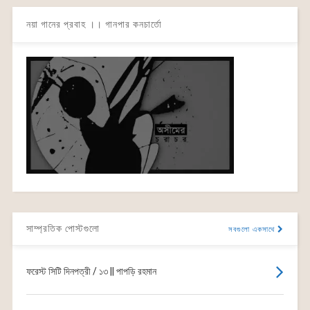
নয়া গানের প্রবাহ ।। গানপার কনচার্তো
সাম্প্রতিক পোস্টগুলো
সবগুলো একসাথে
ফরেস্ট সিটি দিনপত্রী / ১৩ || পাপড়ি রহমান