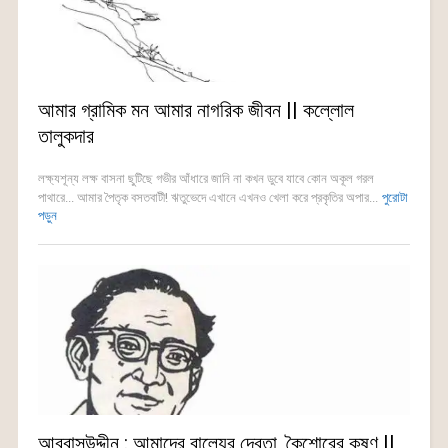
আমার গ্রামিক মন আমার নাগরিক জীবন || কল্লোল
তালুকদার
লক্ষ্যশূন্য লক্ষ বাসনা ছুটিছে গভীর আঁধারে জানি না কখন ডুবে যাবে কোন অকূল গরল
পাথারে... আমার পৈতৃক বসতবাটী! ঋতুভেদে এখানে এখনও খেলা করে প্রকৃতির অপার...
পুরোটা
পড়ুন
আব্বাসউদ্দীন : আমাদের বাল্যের দেবতা, কৈশোরের কৃষ্ণ ||