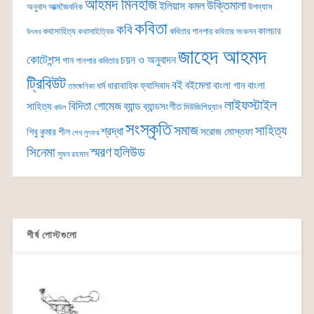
আহমদ মিনহাজ
উক্তিমালা
ইলিয়াস কমল
অনুবাদ
আত্মজৈবনিক
উপন্যাস
কবিতা
কবি
কালচার
কথাসাহিত্য
কবিতার গানপার
কথাসাহিত্যিক
কবিতার সংকলন
উৎসব
জাহেদ আহমদ
কোটেশন্স
চয়ন ও অনুবাদন
গান
গানপার কবিতার
ট্রিবিউট
বই
বইমেলা
বাংলা গান
বাংলা
ধর্ম
ধারাবাহিক
ফ্যাসিবাদ
তাৎক্ষণিকা
লাইফস্টাইল
বিদিতা গোমেজ
ব্যান্ড
সাহিত্য
ব্যান্ডসংগীত
মিউজিশিয়্যান
বাউল
সংস্কৃতি
সমাজ
সাহিত্য
শ্রদ্ধা
সরোজ মোস্তফা
শিবু কুমার শীল
শেখ লুৎফর
সিনেমা
স্মরণ
হলিউড
সুমন রহমান
শীর্ষ পোস্টগুলো