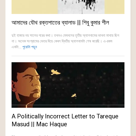
আমাদের যৌথ রক্তপাতের ব্যালাড || শিবু কুমার শীল
দুই হাজার নয় সালের পরের কথা। তখনও মেঘদলের তৃতীয় অ্যালবামের ভাবনা মাথায় ছিল
না। অনেক সংগ্রামের ভেতর দিয়ে কেবল দ্বিতীয় অ্যালবামটা শেষ করেছি। এ-রকম
একটা...
পুরোটা পড়ুন
A Politically Incorrect Letter to Tareque
Masud || Mac Haque