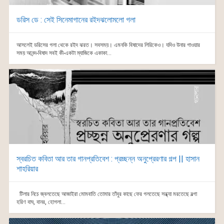
ডরিস ডে : সেই সিনেমাগানের রইদঝলোমলো গলা
আসলেই ডরিসের গলা থেকে রইদ ঝরত। সবসময়। এমনকি বিষাদের লিরিকেও। যদিও উনার গাওয়ার
সময় আনন্দ-বিষাদ সবই কী-একটা ম্যাজিকে একাকা...
স্বরচিত কবিতা আর তার গানপ্রতিবেশ : প্রচ্ছন্ন অনুপ্রেরণার গল্প || হাসান
শাহরিয়ার
টিলার নিচে জ্বলতেছে আজাইরা মোমবাতি তোমার তাঁবুর কাছে ফের গলতেছে সন্ধ্যা মরতেছে বল্গা
হরিণ বাঘ, বানর, হোগলা...