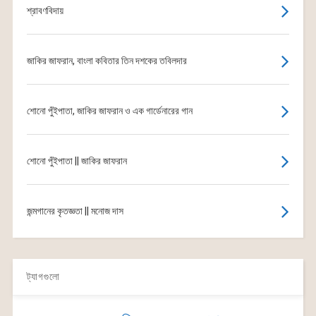
শ্রাবণবিদায়
জাকির জাফরান, বাংলা কবিতার তিন দশকের তবিলদার
শোনো পুঁইপাতা, জাকির জাফরান ও এক গার্ডেনারের গান
শোনো পুঁইপাতা || জাকির জাফরান
জন্মগানের কৃতজ্ঞতা || মনোজ দাস
ট্যাগগুলো