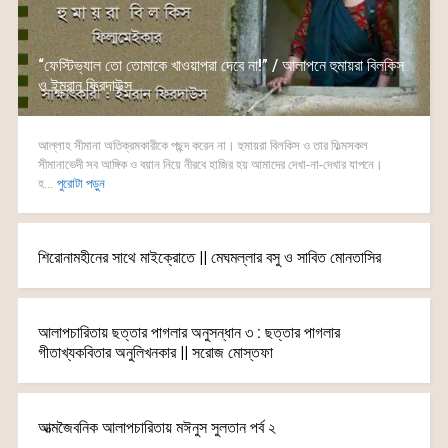
“ফেস্টিভ্যাল তো তোমাকে খাওয়াপরা দেবে না!” / আলাপনে হুমায়রা বিলকিস
ও ইমরান ফিরদাউস
আল্লাহ সীমানা অতিক্রমকারীকে পছন্দ করেন না। হুমায়রা বিলকিস ও তার ফিল্মসকল
সীমানাভেদী সব আঙ্গিক ও বয়ান নিয়ে নীরবে হাজির হয় আমাদের দেখা-না-দেখার যাপনে।
হ...
পুরোটা পড়ুন
শিরোনামহীনের সাথে মাইক্রোতে || মেঘমল্লার বসু ও সাবিত মোনতাসির
আলাপচারিতায় ছত্তার পাগলার অনুসন্ধান ৩ : ছত্তার পাগলার
গীতাখ্যকবিতার অনুলিখনকার || সরোজ মোস্তফা
আত্মজৈবনিক আলাপচারিতায় মঈনুস সুলতান পর্ব ২