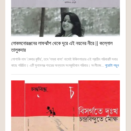
লোকমনোরঞ্জনের লাফঝাঁপ থেকে দূরে এই নয়নের নীরে || কল্লোল
তালুকদার
পোশাকি নাম ‘কেদার কুটির’, তবে ‘লম্বা বাসা’ নামেই উকিলপাড়ার এই প্রাচীন পরিবারটি সবার
কাছে পরিচিত। এটি সুনামগঞ্জ শহরের অন্যতম সংস্কৃতিবান পরিবার। সংগীতজ...
পুরোটা পড়ুন