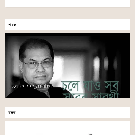
গায়ক
চলে যাও সব সুরের সারথী
বাদক