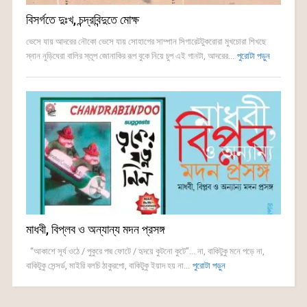
বিসর্গতে দুঃখ, চন্দ্রবিন্দুতে মোক্ষ
ভেসে যায় আদরের নৌকো ভেসে যায় সোহাগের সাম্পান সিগারেটটুকরোরা মুখচোরা শিখছে
স্নান নুড়িঘেরা বালির স্তূপ জোনাকির রূপ বুকে নিয়ে চুপ এই গানটা, আদরের...
পুরোটা পড়ুন
মাধবী, বিপ্লব ও অন্যান্য মদন প্রসঙ্গ
“আকাশে সূর্য ওঠে / পুকুরে পদ্ম ফোটে / হৃদয়ে কুটনো কুটে”... না, বাকিটুকু মনে পড়ে না,
বাকিটুকু সেন্সর্ড, মাইরি বলচি ঠাকুরপো, বাকিটুকু ইয়াদ হয় না...
পুরোটা পড়ুন