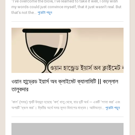
“I’ve overcome the blow, I’ve learned to take it well, I only wish
my words could just convince myself, that it just wasn’t real. But
that’s not the...
পুরোটা পড়ুন
ওয়ান হান্ড্রেড ইয়ার্স অব ক্লাইমেট ক্যালামিটি || কল্লোল
তালুকদার
‘কাল’ (সময়) শব্দটি উদ্ভূত হয়েছে ‘কল্’ ধাতু থেকে, যার দুটি অর্থ — একটি ‘গণনা করা’ এবং
অপরটি ‘ধ্বংস করা’। দ্বিতীয় অর্থে সময় মূলত বিনাশের মাধ্যম। আদিঅন্ত...
পুরোটা পড়ুন