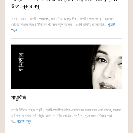
উৎপলকুমার বসু
‘সার ... সার ... জগদীশ পালাচ্ছে, সার।’ তা অবশ্য ঠিক। জগদীশ পালাচ্ছে। সক্কলের
চোখের সামনে দিয়ে। টিফিনের পর সবে স্কুল বসেছে। গোপী মাস্টার ব্ল্যাকবোর্ড...
পুরোটা
পড়ুন
মাধুরিজি
সোনি টিভিতে লাইভ মাধুরী। কোরিওগ্রাফির ফাঁকে একপলকের জন্য যখন একা হলেন, জানতে
চাইলাম আপনার সেই বিজুরি-চমকানো শরীর কোথায় গেল? লাস্যের এমন নেতিয়ে-পড়া
হ...
পুরোটা পড়ুন