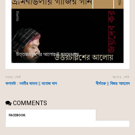
উত্তরচল্লিশের আলোয় || জয়দেব কর
পরের পোষ্ট
আগের পোষ্ট
কলাবউ : নবমীর ভাবনা || মনোজ দাস
দীর্ঘতরু || বিজয় আহমেদ
COMMENTS
FACEBOOK: