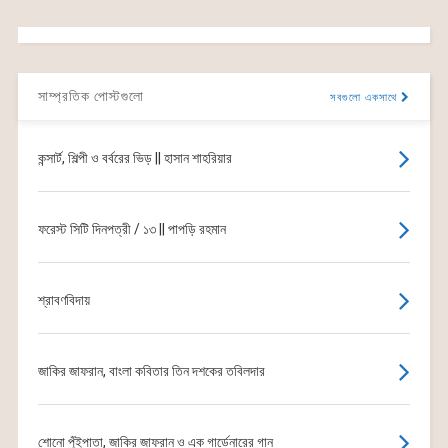
সাম্প্রতিক পোস্টগুলো
সবগুলো একসাথে
কন্সার্ট, শিল্পী ও বর্বরের ভিড় || হাসান শাহরিয়ার
ফরেস্ট সিটি দিনপত্রী / ১৩ || পাপড়ি রহমান
শ্রাবণবিদায়
জাকির জাফরান, বাংলা কবিতার তিন দশকের তবিলদার
শোনো পুঁইপাতা, জাকির জাফরান ও এক গার্ডেনারের গান