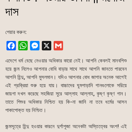
দাস
শেয়ার করুন:
F
W
M
X
G
a
h
e
m
এদেশে ধর্ম বেছে নেওয়ার অধিকার কারো নেই। আপনি কেবলই মানবশিশু
c
at
s
ai
হয়ে জন্ম নিলেও আপনার বোধি বাড়ার সাথে সাথে আপনি জানতে পারবেন
e
s
s
l
আপনি হিন্দু, আপনি মুসলমান। যদিও আপনার বোধ জাগার অনেক আগেই
b
A
e
এই প্রক্রিয়া শুরু হয়ে যায়। বাচ্চাদের ঘুমপাড়ানি গানগুলোকে সরিয়ে
o
p
n
জায়গা দখল করেছে সহজিয়া সুরে আল্লাহ আল্লাহ, কৃষ্ণ কৃষ্ণ গান।
o
p
g
তাতে শিশুর অধিকার নিশ্চিত হয় কি-না জানি না তবে ধর্মের আসন
k
er
পাকাপোক্ত হয় নিশ্চিত।
জন্মসূত্রে হিন্দু হওয়ার কারনে দুর্গাপূজা অনেকটা অস্তিত্বের অংশ! এই