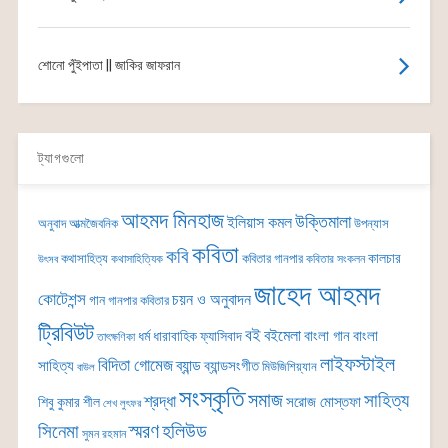
শোনো পুঁইপাতা || জাকির জাফরান
ট্যাগগুলো
আহমদ মিনহাজ
উক্তিমালা
ইলিয়াস কমল
অনুবাদ
আত্মজৈবনিক
উপন্যাস
কবিতা
কবি
কালচার
কথাসাহিত্য
কবিতার গানপার
কথাসাহিত্যিক
কবিতার সংকলন
উৎসব
জাহেদ আহমদ
কোটেশন্স
চয়ন ও অনুবাদন
গান
গানপার কবিতার
ট্রিবিউট
বই
বইমেলা
বাংলা গান
বাংলা
ধর্ম
ধারাবাহিক
ফ্যাসিবাদ
তাৎক্ষণিকা
লাইফস্টাইল
বিদিতা গোমেজ
ব্যান্ড
সাহিত্য
ব্যান্ডসংগীত
মিউজিশিয়্যান
বাউল
সংস্কৃতি
সমাজ
সাহিত্য
শ্রদ্ধা
সরোজ মোস্তফা
শিবু কুমার শীল
শেখ লুৎফর
সিনেমা
স্মরণ
হলিউড
সুমন রহমান