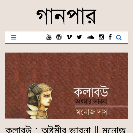
কলাবউ : অষ্টমীর ভাবনা || মনোজ