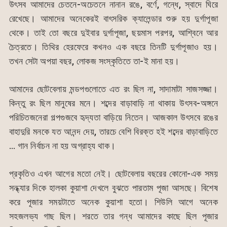
উৎসব আমাদের চেতনে-অচেতনে নানান রঙে, বর্ণে, গন্ধে, স্বাদে ঘিরে
রেখেছে। আমাদের অনেকেরই বাৎসরিক ক্যালেন্ডার শুরু হয় দুর্গাপূজা
থেকে। তাই তো বছরে দুইবার দুর্গাপূজা, ছয়মাস পরপর, আশ্বিনে আর
চৈত্রতে। তিথির হেরফেরে কখনও এক বছরে তিনটি দুর্গাপূজাও হয়।
তখন সেটা অপয়া বছর, লোকজ সংস্কৃতিতে তা-ই মানা হয়।
আমাদের ছোটবেলায় মন্ডপগুলোতে এত রং ছিল না, সাদামাটা সাজসজ্জা।
কিন্তু রং ছিল মানুষের মনে। শব্দের বাড়াবাড়ি না থাকায় উৎসব-অঙ্গনে
পরিচিতজনেরা গল্পগুজবে হৃদ্যতা বাড়িয়ে নিতেন। আজকাল উৎসবে রঙের
বাহাদুরি মনকে যত আনন্দ দেয়, তারচে বেশি বিরক্ত হই শব্দের বাড়াবাড়িতে
… গান নির্বাচন না হয় অগ্রাহ্য থাক।
প্রকৃতিও এখন আগের মতো নেই। ছোটবেলায় বছরের কোনো-এক সময়
সন্ধ্যার দিকে হালকা কুয়াশা দেখলে বুঝতে পারতাম পূজা আসছে। বিশেষ
করে পূজার সময়টাতে অনেক কুয়াশা হতো। শিউলি আগে অনেক
সহজলভ্য গাছ ছিল। শরতে তার গন্ধ আমাদের কাছে ছিল পূজার