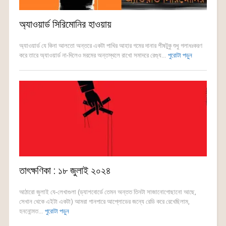
অ্যাওয়ার্ড সিরিমোনির হাওয়ায়
অ্যাওয়ার্ড যে কিনা আলতো অন্তরে একটা পাখির আহার গমের দানার শীষটুকু শুধু গলাধঃকরণ
করে তারে অ্যাওয়ার্ড না-দিলেও মরমের অন্তস্থলে রাখো সমাদরে রেগ্যু...
পুরোটা পড়ুন
তাৎক্ষণিকা : ১৮ জুলাই ২০২৪
আঠারো জুলাই যে-লেখাগুলা (ড্যাশবোর্ডে তেমন অন্তত তিনটা সাজানোগোছানো আছে,
সেখান থেকে এইটা একটা) আমরা গানপারে আপ্লোডের জন্যে রেডি করে রেখেছিলাম,
হননোন্মত...
পুরোটা পড়ুন