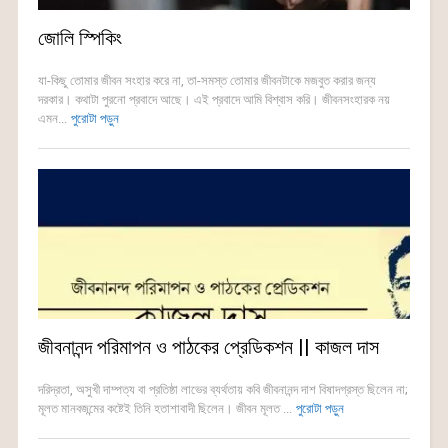
জোলি স্পিকিং
যা-কিছু তোমার জীবন সংহার করে না, তা-সমস্ত তোমার জীবনটাকে মজবুত করার জন্য
দরকার। কথাটা পুরনো প্রবাদে আছে। এই প্রবাদে আমি বিশ্বাস করি। জীবনসংহারক নয়
এমন...
পুরোটা পড়ুন
জীবনানন্দ পরিমাপন ও পাঠকের প্রেডিকশন || কাজল দাস
দরিদ্রতা, অসুখী দাম্পত্য বা প্রতিষ্ঠা লাভের ব্যর্থতায় কবি জীবনানন্দ দাশ বিষাদগ্রস্ত ছিলেন না;
মূলত মানবজন্মের কষ্টেই তিনি হতাশাবাদী ছিলেন। জীবন মূলত ...
পুরোটা পড়ুন