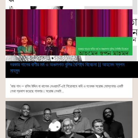
গান
দরকার গানের বাণীর মর্ম ও অঞ্চলগত বুলির বৈশিষ্ট্য বিবেচনা || আহমেদ স্বপন
মাহমুদ
‘কার গান — রশিদ উদ্দিন না খালেক দেওয়ান?’-এই শিরোনামে কবি ও গবেষক সরোজ মোস্তফার একটি
লেখা প্রকাশ করেছে গানপার। সরোজ লেখাট...