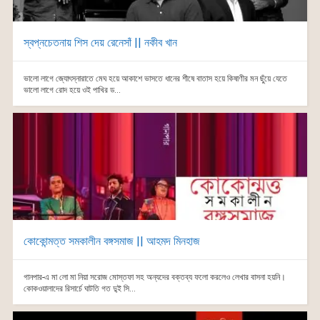
স্বপ্নচেতনায় শিস দেয় রেনেসাঁ || নকীব খান
ভালো লাগে জ্যোৎস্নারাতে মেঘ হয়ে আকাশে ভাসতে ধানের শীষে বাতাস হয়ে কিষাণীর মন ছুঁয়ে যেতে
ভালো লাগে রোদ হয়ে ওই পাখির ড...
কোকোন্মত্ত সমকালীন বঙ্গসমাজ || আহমদ মিনহাজ
গানপার-এ মা লো মা নিয়া সরোজ মোস্তফা সহ অন্যদের বক্তব্য ফলো করলেও লেখার বাসনা হয়নি।
কোকওয়ালাদের রিসার্চে ঘাটতি গত দু্ই সি...