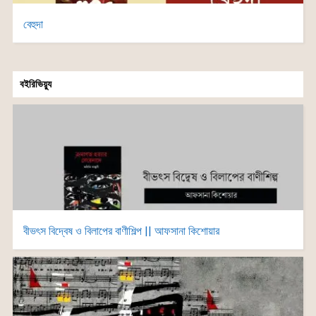
বেহুদা
বইরিভিয়্যু
বীভৎস বিদ্বেষ ও বিলাপের বাণীশিল্প || আফসানা কিশোয়ার