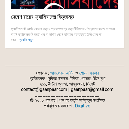
দেবেশ রায়ের ফ্যাসিবাদের বিত্তান্ত
ফ্যাসিজম কী আদৌ কোনো তত্ত্ব? প্রয়োগযোগ্য তত্ত্ব রীতিমতো? উন্নয়নে কাজে লাগানো
যায়? ফ্যাসিজম কী তয়? খায় না মাথায় দেয়? দুনিয়ায় যত তত্ত্বই তৈরি হোক না
কেন...
পুরোটা পড়ুন
সঞ্চালক :
আলফ্রেড আমিন
ও
শোভন সরকার
প্রতিবেদক : সুবিনয় ইসলাম, বিদিতা গোমেজ, মিল্টন মৃধা
২১১, ইস্টার্ন প্লাজা, আম্বরখানা, সিলেট
contact@gaanpaar.com | gaanpaar@gmail.com
_________________________
© ২০২৫ গানপার | গানপার কর্তৃক সর্বস্বত্ব সংরক্ষিত
প্রাযুক্তিক সহযোগ :
Digitive