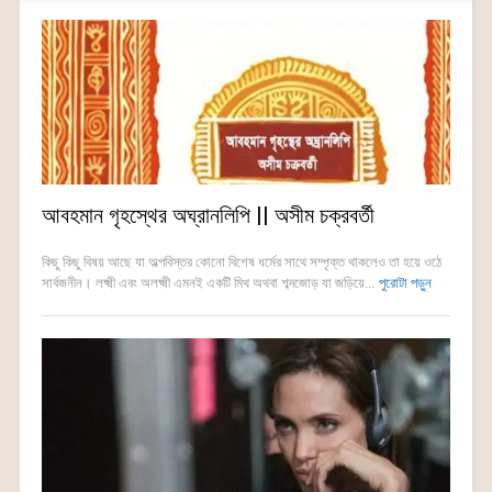
আবহমান গৃহস্থের অঘ্রানলিপি || অসীম চক্রবর্তী
কিছু কিছু বিষয় আছে যা অল্পবিস্তর কোনো বিশেষ ধর্মের সাথে সম্পৃক্ত থাকলেও তা হয়ে ওঠে
সার্বজনীন। লক্ষ্মী এবং অলক্ষ্মী এমনই একটি মিথ অথবা শব্দজোড় যা জড়িয়ে...
পুরোটা পড়ুন