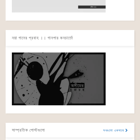
নয়া গানের প্রবাহ ।। গানপার কনচার্তো
সাম্প্রতিক পোস্টগুলো
সবগুলো একসাথে