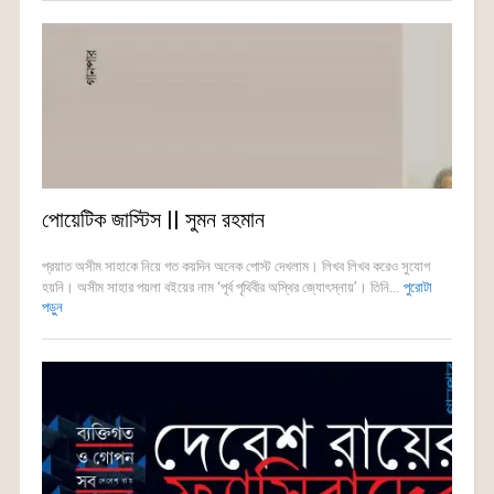
পোয়েটিক জাস্টিস || সুমন রহমান
প্রয়াত অসীম সাহাকে নিয়ে গত কয়দিন অনেক পোস্ট দেখলাম। লিখব লিখব করেও সুযোগ
হয়নি। অসীম সাহার পয়লা বইয়ের নাম ‘পূর্ব পৃথিবীর অস্থির জ্যোৎস্নায়’। তিনি...
পুরোটা
পড়ুন