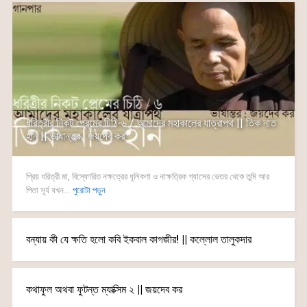
ধরিত্রীর নিকট প্রেমের চিঠি-৬ / আমাদের মহাকালের যাত্রাপথ || তিক নাত
হান || ভাষান্তর : জয়দেব কর
প্রিয় ধরিত্রী মা, বিস্ফোরিত নক্ষত্রের ধূলিকণা ও নাক্ষত্রিক গ্যাসের ভেতর থেকে তুমি আর
পিতা সূর্য যখন...
পুরোটা পড়ুন
বন্যায় কী যে ক্ষতি হলো কবি ইকবাল কাগজীর! || কল্লোল তালুকদার
কথাফুল অথবা ফুটন্ত ম্যাক্সিম ২ || জয়দেব কর