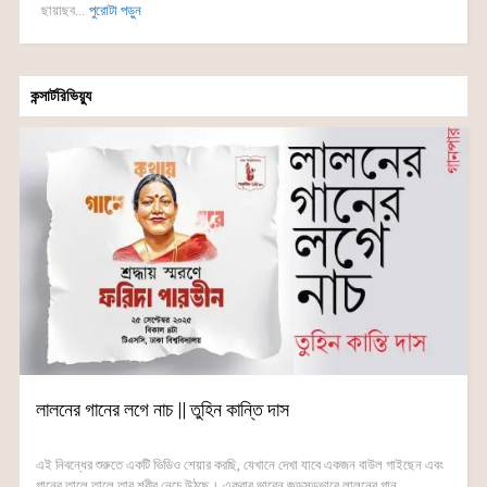
ছায়াছব...
পুরোটা পড়ুন
কন্সার্টরিভিয়্যু
লালনের গানের লগে নাচ || তুহিন কান্তি দাস
এই নিবন্ধের শুরুতে একটি ভিডিও শেয়ার করছি, যেখানে দেখা যাবে একজন বাউল গাইছেন এবং
গানের তালে তালে তার শরীর নেচে উঠছে। একবার ভাবেন জড়সড়ভাবে লালনের গান