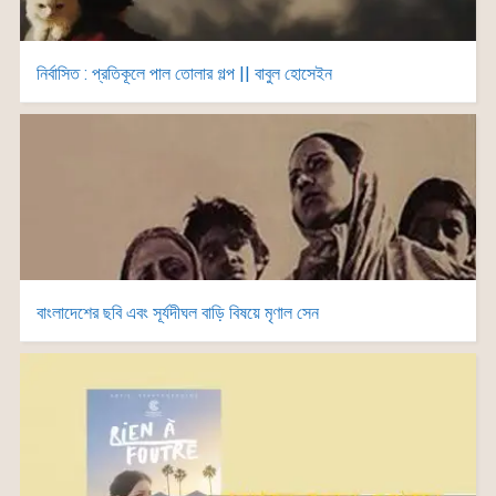
নির্বাসিত : প্রতিকূলে পাল তোলার গল্প || বাবুল হোসেইন
বাংলাদেশের ছবি এবং সূর্যদীঘল বাড়ি বিষয়ে মৃণাল সেন