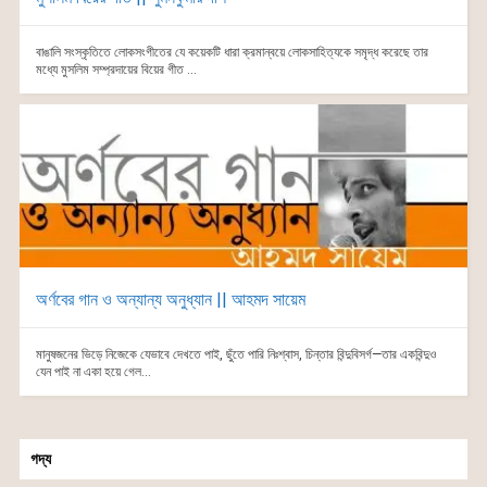
বাঙালি সংস্কৃতিতে লোকসংগীতের যে কয়েকটি ধারা ক্রমান্বয়ে লোকসাহিত্যকে সমৃদ্ধ করেছে তার
মধ্যে মুসলিম সম্প্রদায়ের বিয়ের গীত ...
অর্ণবের গান ও অন্যান্য অনুধ্যান || আহমদ সায়েম
মানুষজনের ভিড়ে নিজেকে যেভাবে দেখতে পাই, ছুঁতে পারি নিঃশ্বাস, চিন্তার বিন্দুবিসর্গ—তার একবিন্দুও
যেন পাই না একা হয়ে গেল...
গদ্য