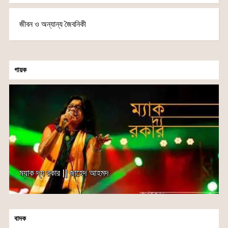
জীবন ও অন্যান্য জৈবনিকী
গায়ক
ম্যাক দ্য রকার || জাহেদ আহমদ
বাদক