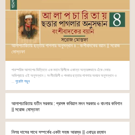
আলাপচারিতায় ছত্তার পাগলার অনুসন্ধান ৪ : বংশীবাদকের বয়ান || সরোজ
মোস্তফা
পারস্পরিক আলাপের ভিত্তিতে এক মহান শিল্পীকে একান্ত অন্তরঙ্গভাবে এঁকে নেবার
অভিপ্রায়ে এই অনুসন্ধান। সংগীতশিল্পী ও পদকার ছত্তার পাগলার অবয়ব অনুসন্ধান ও
...
পুরোটা পড়ুন
আলাপচারিতায় যতীন সরকার : প্রসঙ্গ কবিয়াল মদন সরকার ও বাংলার কবিগান
|| সরোজ মোস্তফা
নিলয় দাসের সাথে সম্পর্কের একটা সহজ আরম্ভ || এবাদুর রহমান