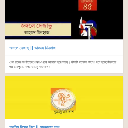
জঙ্গলে দেজাভু || আহমদ মিনহাজ
গেল রাতের সংগীতাবেশে মন এখনো আচ্ছন্ন হয়ে আছে। ঘটনাটি গতকাল ঘটলেও মনে হচ্ছে নীরবতায়
গুম তারাপুর চা বাগানের ঢালু পাদদেশে ব...
মুসলিম বিয়ের গীত || সুমনকুমার দাশ