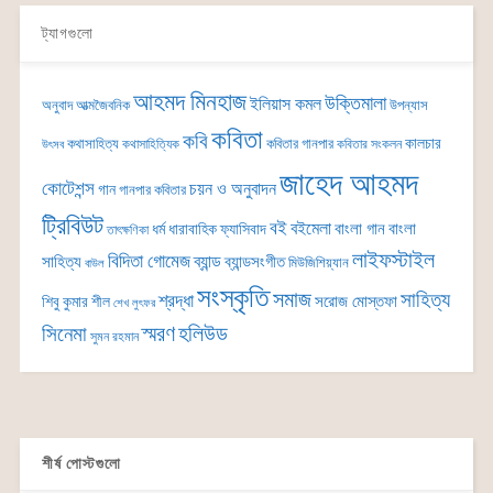
ট্যাগগুলো
আহমদ মিনহাজ
উক্তিমালা
ইলিয়াস কমল
অনুবাদ
আত্মজৈবনিক
উপন্যাস
কবিতা
কবি
কালচার
কথাসাহিত্য
কবিতার গানপার
কথাসাহিত্যিক
কবিতার সংকলন
উৎসব
জাহেদ আহমদ
কোটেশন্স
চয়ন ও অনুবাদন
গান
গানপার কবিতার
ট্রিবিউট
বই
বইমেলা
বাংলা গান
বাংলা
ধর্ম
ধারাবাহিক
ফ্যাসিবাদ
তাৎক্ষণিকা
লাইফস্টাইল
বিদিতা গোমেজ
ব্যান্ড
সাহিত্য
ব্যান্ডসংগীত
মিউজিশিয়্যান
বাউল
সংস্কৃতি
সমাজ
সাহিত্য
শ্রদ্ধা
সরোজ মোস্তফা
শিবু কুমার শীল
শেখ লুৎফর
সিনেমা
স্মরণ
হলিউড
সুমন রহমান
শীর্ষ পোস্টগুলো