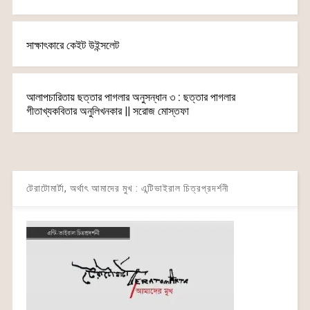
সাক্ষাৎকারে কেইট উইন্সলেট
আলাপচারিতায় ছত্তার পাগলার অনুসন্ধান ৩ : ছত্তার পাগলার
গীতাখ্যকবিতার অনুলিখনকার || সরোজ মোস্তফা
টেরাটোমার্টা, অর্থাৎ আমাদের মুখ : এন্টিভাইরাল চিত্রপ্রদর্শনী