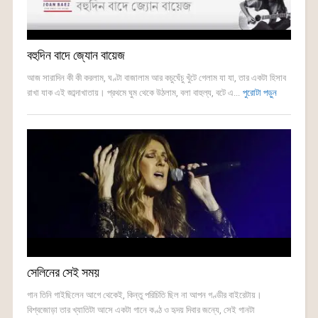
বহুদিন বাদে জ্যোন বায়েজ
আজ সারাদিন কী কী করলাম, ঘণ্টা বাজালাম আর কচুঘেঁচু খুঁটে গেলাম যা যা, তার একটা হিসাব
রাখা যাক এই জাব্দাখাতায়। প্রথমে ঘুম থেকে উঠলাম, বলা বাহুল্য, বটে এ...
পুরোটা পড়ুন
সেলিনের সেই সময়
গান তিনি গাইছিলেন আগে থেকেই, কিন্তু পরিচিতি ছিল না আপন গণ্ডীর বাইরেটায়।
বিশ্বজোড়া তার খ্যাতিটা আসে একটা গানে কণ্ঠ ও হৃদয় দিবার জন্যে, সেই গানটা