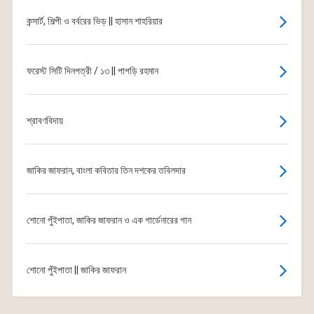
কন্সার্ট, শিল্পী ও বর্বরের ভিড় || হাসান শাহরিয়ার
ফরেস্ট সিটি দিনপত্রী / ১৩ || পাপড়ি রহমান
শ্রাবণবিদায়
জাকির জাফরান, বাংলা কবিতার তিন দশকের তবিলদার
শোনো পুঁইপাতা, জাকির জাফরান ও এক গার্ডেনারের গান
শোনো পুঁইপাতা || জাকির জাফরান