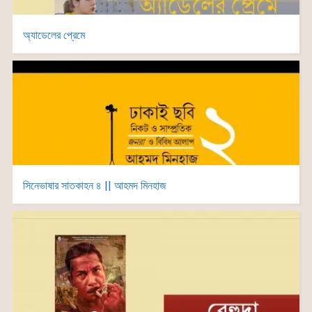
অ্যাডেলের প্রেমে
সিনেভাষার সাতকাহন ৪ || আহমদ মিনহাজ