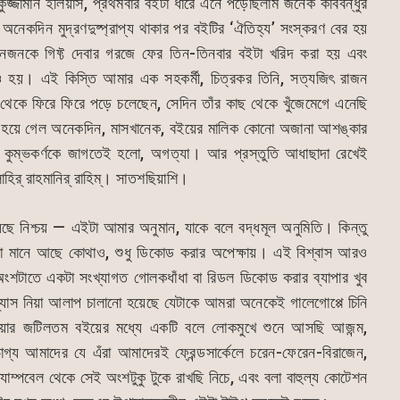
িকুজ্জামান ইলিয়াস, প্রথমবার বইটা ধারে এনে পড়েছিলাম জনৈক কবিবন্ধুর
 অনেকদিন মুদ্রণদুষ্প্রাপ্য থাকার পর বইটির ‘ঐতিহ্য’ সংস্করণ বের হয়
নজনকে গিফ্ট দেবার গরজে ফের তিন-তিনবার বইটা খরিদ করা হয় এবং
দেখাও হয়। এই কিস্তি আমার এক সহকর্মী, চিত্রকর তিনি, সত্যজিৎ রাজন
 থেকে ফিরে ফিরে পড়ে চলেছেন, সেদিন তাঁর কাছ থেকে খুঁজেমেগে এনেছি
ে-ও হয়ে গেল অনেকদিন, মাসখানেক, বইয়ের মালিক কোনো অজানা আশঙ্কার
পরে কুম্ভকর্ণকে জাগতেই হলো, অগত্যা। আর প্রস্তুতি আধাছাদা রেখেই
াহির্ রাহমানির্ রাহিম্। সাতশছিয়াশি।
রয়েছে নিশ্চয় — এইটা আমার অনুমান, যাকে বলে বদ্ধমূল অনুমিতি। কিন্তু
টা মানে আছে কোথাও, শুধু ডিকোড করার অপেক্ষায়। এই বিশ্বাস আরও
শটাতে একটা সংখ্যাগত গোলকধাঁধা বা রিডল ডিকোড করার ব্যাপার খুব
স নিয়া আলাপ চালানো হয়েছে যেটাকে আমরা অনেকেই গালেগোপ্পে চিনি
নিয়ার জটিলতম বইয়ের মধ্যে একটি বলে লোকমুখে শুনে আসছি আজন্ম,
্য আমাদের যে এঁরা আমাদেরই ফ্রেন্ডসার্কেলে চরেন-ফেরেন-বিরাজেন,
ম্পবেল থেকে সেই অংশটুকু টুকে রাখছি নিচে, এবং বলা বাহুল্য কোটেশন