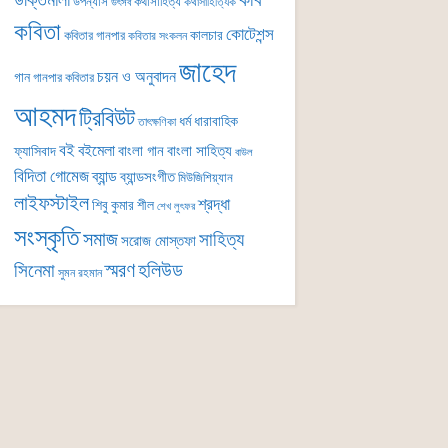
কবি
উক্তিমালা
উপন্যাস
কথাসাহিত্য
কথাসাহিত্যিক
উৎসব
কবিতা
কোটেশন্স
কালচার
কবিতার গানপার
কবিতার সংকলন
জাহেদ
চয়ন ও অনুবাদন
গান
গানপার কবিতার
আহমদ
ট্রিবিউট
ধর্ম
ধারাবাহিক
তাৎক্ষণিকা
বই
বইমেলা
বাংলা গান
বাংলা সাহিত্য
ফ্যাসিবাদ
বাউল
বিদিতা গোমেজ
ব্যান্ড
ব্যান্ডসংগীত
মিউজিশিয়্যান
লাইফস্টাইল
শ্রদ্ধা
শিবু কুমার শীল
শেখ লুৎফর
সংস্কৃতি
সমাজ
সাহিত্য
সরোজ মোস্তফা
সিনেমা
স্মরণ
হলিউড
সুমন রহমান