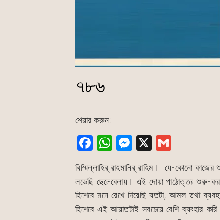
৭৮৬
শেয়ার করুন:
F
W
M
X
G
a
h
e
m
বিস্মিল্লাহির্ রাহমানির্ রাহিম। যে-কোনো কাজের শ
c
at
s
ai
লভেছি ছেলেবেলায়। এই দোয়া পাঠোত্তর শুরু-করা
e
s
s
l
হিশেবে মনে রেখে দিয়েছি যতটা, আমল তথা ব্যবহ
b
A
e
হিশেবে এই আয়াতটাই সবচেয়ে বেশি ব্যবহার করি 