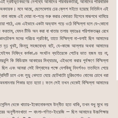
ই দ্রবীভূতকরণের নেপথ্যে আমাদের পরিবারকর্তারা, আমাদের পারিবারিক
 অবদায়ক। মনে আছে, ছেলেবেলায় ঢের ক্লেশ সইতে হয়েছে নিতিদিন এই
িন নানা কাজে এই দোয়া না-পড়ে শুরু করার খেসারত হিশেবে মাঝপথে থামিয়ে
ন দোয়া পাঠে, এবং এইভাবে একটা অভ্যাস গড়ে ওঠে বিস্মিল্লা বলে যে-কোনো
করতাম, যেমন টিভি অন করা বা খাতার তলায় ব্যাঙের পরিপাকতন্ত্র রেখে
্ঞানচৌকস মনের পরিচয় প্রতিষ্ঠা, তাতে বিস্মিল্লা না-বলাই ছিল আমাদের
ক্তি দৃঢ় খুবই, কিন্তু সহজবোধ্য বটে, যে-কাজে আল্লার অথবা আমাদের
 যেইসব নিষিদ্ধ কর্মকাণ্ড সংঘটন ব্যতিরেকে পেটের ভাত হজম হয় না,
পি কি মিডিয়াম আকারের মিথ্যাচার, এইগুলো করার পূর্বক্ষণে বিস্মিল্লা
ছিল এবং আমরা সেই বিশ্বাসের পক্ষে বেশকিছু নিদর্শনও ততদিনে পেয়ে
রিসিটি চলে এবং লুডু খেলতে যেয়ে ছোটখাটো চুরিগুলোও বোনের চোখে ধরা
বমাননার শিকার হতে হতো। ফলে সেই তখন থেকেই বিস্মিল্লা আমাদের
পেন্সিল থেকে খাতায়-ইকোনোকলমে উন্নীত হতে থাকি, তখন শুধু মুখে নয়
রকারের অনুশীলনখাতা — বাংলা-গণিত-ইংরেজি — ছিল আমাদের উচ্চশিক্ষার