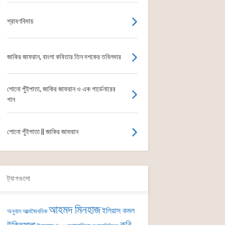
শ্রাবণবিদায়
জাকির জাফরান, বাংলা কবিতার তিন দশকের তবিলদার
শোনো পুঁইপাতা, জাকির জাফরান ও এক গার্ডেনারের
গান
শোনো পুঁইপাতা || জাকির জাফরান
ট্যাগগুলো
আহমদ মিনহাজ
ইলিয়াস কমল
অনুবাদ
আত্মজৈবনিক