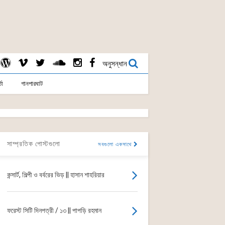
অনুসন্ধান
তা
গানপারঘাট
সাম্প্রতিক পোস্টগুলো
সবগুলো একসাথে
কন্সার্ট, শিল্পী ও বর্বরের ভিড় || হাসান শাহরিয়ার
ফরেস্ট সিটি দিনপত্রী / ১৩ || পাপড়ি রহমান