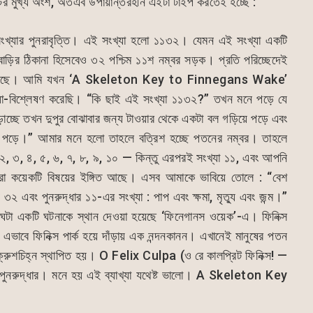
টের মুখ্য অংশ, অতএব উপায়ান্তরহীন এইটা টাইপ করতেই হচ্ছে :
ংখ্যার পুনরাবৃত্তি। এই সংখ্যা হলো ১১৩২। যেমন এই সংখ্যা একটি
 বাড়ির ঠিকানা হিসেবেও ৩২ পশ্চিম ১১শ নম্বর সড়ক। প্রতি পরিচ্ছেদেই
া হয়েছে। আমি যখন ‘A Skeleton Key to Finnegans Wake’
্যা-বিশ্লেষণ করেছি। “কি ছাই এই সংখ্যা ১১৩২?” তখন মনে পড়ে যে
েড়াচ্ছে তখন দুপুর বোঝাবার জন্য টাওয়ার থেকে একটা বল গড়িয়ে পড়ে এবং
ট পড়ে।” আমার মনে হলো তাহলে বত্রিশ হচ্ছে পতনের নম্বর। তাহলে
 ২, ৩, ৪, ৫, ৬, ৭, ৮, ৯, ১০ — কিন্তু এরপরই সংখ্যা ১১, এবং আপনি
ো কয়েকটি বিষয়ের ইঙ্গিত আছে। এসব আমাকে ভাবিয়ে তোলে : “বেশ
 এবং পুনরুদ্ধার ১১-এর সংখ্যা : পাপ এবং ক্ষমা, মৃত্যু এবং জন্ম।”
নে ঘটা একটি ঘটনাকে স্থান দেওয়া হয়েছে ‘ফিনেগানস ওয়েক’-এ। ফিনিক্স
এভাবে ফিনিক্স পার্ক হয়ে দাঁড়ায় এক নন্দনকানন। এখানেই মানুষের পতন
্রুশচিহ্ন স্থাপিত হয়। O Felix Culpa (ও রে কালপ্রিট ফিনিক্স! —
পুনরুদ্ধার। মনে হয় এই ব্যাখ্যা যথেষ্ট ভালো। A Skeleton Key