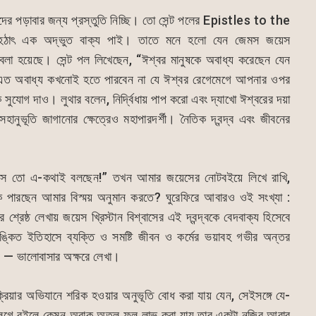
্রদের পড়াবার জন্য প্রস্তুতি নিচ্ছি। তো সেন্ট পলের Epistles to the
ৎ এক অদ্ভুত বাক্য পাই। তাতে মনে হলো যেন জেমস জয়েস
বলা হয়েছে। সেন্ট পল লিখেছেন, “ঈশ্বর মানুষকে অবাধ্য করেছেন যেন
এত অবাধ্য কখনোই হতে পারবেন না যে ঈশ্বর রেগেমেগে আপনার ওপর
 সুযোগ দাও। লুথার বলেন, নির্দ্বিধায় পাপ করো এবং দ্যাখো ঈশ্বরের দয়া
ানুভূতি জাগানোর ক্ষেত্রেও মহাপারদর্শী। নৈতিক দ্বন্দ্ব এবং জীবনের
স তো এ-কথাই বলছেন!” তখন আমার জয়েসের নোটবইয়ে লিখে রাখি,
 পারছেন আমার বিস্ময় অনুমান করতে? ঘুরেফিরে আবারও ওই সংখ্যা :
রেষ্ঠ লেখায় জয়েস খ্রিস্টান বিশ্বাসের এই দ্বন্দ্বকে বেদবাক্য হিসেবে
ঙ্কিত ইতিহাসে ব্যক্তি ও সমষ্টি জীবন ও কর্মের ভয়াবহ গভীর অন্তর
ানে — ভালোবাসার অক্ষরে লেখা।
ক্রিয়ার অভিযানে শরিক হওয়ার অনুভূতি বোধ করা যায় যেন, সেইসঙ্গে যে-
ে লেগে রইলে কেমন অবাক অতল ফল লাভ করা যায় তার একটা নজির আবার