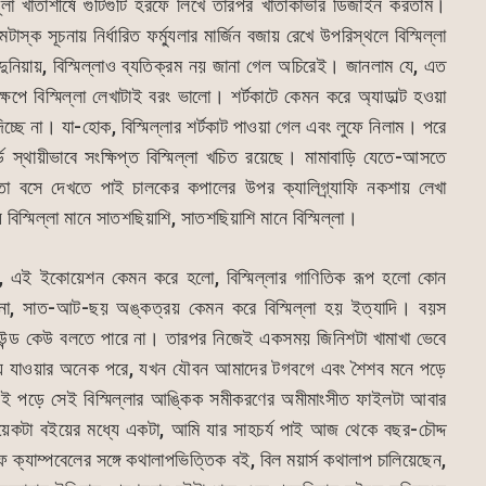
লা খাতাশীর্ষে গুটিগুটি হরফে লিখে তারপর খাতাকাভার ডিজাইন করতাম।
্ক সূচনায় নির্ধারিত ফর্ম্যুলার মার্জিন বজায় রেখে উপরিস্থলে বিস্মিল্লা
নিয়ায়, বিস্মিল্লাও ব্যতিক্রম নয় জানা গেল অচিরেই। জানলাম যে, এত
ষেপে বিস্মিল্লা লেখাটাই বরং ভালো। শর্টকাটে কেমন করে অ্যাডাল্ট হওয়া
িচ্ছে না। যা-হোক, বিস্মিল্লার শর্টকাট পাওয়া গেল এবং লুফে নিলাম। পরে
র্ডে স্থায়ীভাবে সংক্ষিপ্ত বিস্মিল্লা খচিত রয়েছে। মামাবাড়ি যেতে-আসতে
মতো বসে দেখতে পাই চালকের কপালের উপর ক্যালিগ্র্যাফি নকশায় লেখা
বিস্মিল্লা মানে সাতশছিয়াশি, সাতশছিয়াশি মানে বিস্মিল্লা।
যে, এই ইকোয়েশন কেমন করে হলো, বিস্মিল্লার গাণিতিক রূপ হলো কোন
 না, সাত-আট-ছয় অঙ্কত্রয় কেমন করে বিস্মিল্লা হয় ইত্যাদি। বয়স
রাউন্ড কেউ বলতে পারে না। তারপর নিজেই একসময় জিনিশটা খামাখা ভেবে
 হয়ে যাওয়ার অনেক পরে, যখন যৌবন আমাদের টগবগে এবং শৈশব মনে পড়ে
ই পড়ে সেই বিস্মিল্লার আঙ্কিক সমীকরণের অমীমাংসীত ফাইলটা আবার
য়েকটা বইয়ের মধ্যে একটা, আমি যার সাহচর্য পাই আজ থেকে বছর-চৌদ্দ
ক্যাম্পবেলের সঙ্গে কথালাপভিত্তিক বই, বিল ময়ার্স কথালাপ চালিয়েছেন,