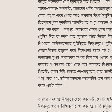
o
p
n
রক্তে অনেকটাই যেন দ্রবীভূত হয়ে গিয়েছে। এবং এ
o
p
g
আদব-সহবত-সংস্কৃতি, আমাদের ধর্মীয় আচারকৃত্য
k
er
দোয়া পাঠ না-করে খেতে বসার অপরাধে কিংবা দৈনন্দ
তিরস্কারপূর্বক মুরুব্বিরা আমাদিগেরে বাধ্য করতে
কাজ শুরু করার। অবশ্য জেনেশুনে যেসব গুনার কাজ 
পেন্সিল দিয়া তা নকল করে স্যারের কাছে নিজের বিজ
শিশুতোষ অভিজ্ঞতাজাত সুচিন্তিত সিদ্ধান্ত। যু
কোরানশিক্ষক হুজুরের কড়া নিষেধাজ্ঞা আছে অথচ
নাজায়েজ দৃশ্য অবলোকন অথবা বিকেলের খেলায় কারচু
বললেই গণ্ডগোল লেগে যেত বলে আমাদের বিশ্বাস 
গিয়েছি, যেমন টিভি ছাড়তে-না-ছাড়তেই যেত ইলেক্ট্
পড়ে যেত এবং ভাইবোনসমাজে কয়েকদিন চোর বলে অ
কাছে একটা ঘটনা।
তারপর একসময় ইশকুলে যেতে শুরু করি, স্লেট-খড়ি
উপরন্তু খাতায় বিস্মিল্লা লেখা শুরু হয়। তিনপ্