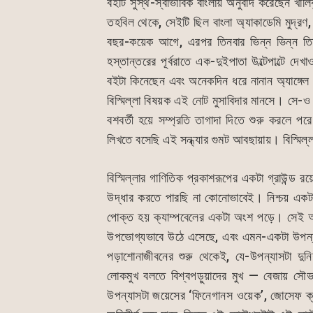
বইটি সুস্থ-স্বাভাবিক বাংলায় অনুবাদ করেছেন খাল
তহবিল থেকে, সেইটি ছিল বাংলা অ্যাকাডেমি মুদ্রণ,
বছর-কয়েক আগে, এরপর তিনবার ভিন্ন ভিন্ন তি
হস্তান্তরের পূর্বরাতে এক-দুইপাতা উল্টেপাল্টে 
বইটা কিনেছেন এবং অনেকদিন ধরে নানান অ্যাঙ্গেল
বিস্মিল্লা বিষয়ক এই নোট মুসাবিদার মানসে। স
বশবর্তী হয়ে সম্প্রতি তাগাদা দিতে শুরু করলে 
লিখতে বসেছি এই সন্ধ্যার গুমট আবছায়ায়। বিস্মিল্ল
বিস্মিল্লার গাণিতিক প্রকাশরূপের একটা গ্রাউন্ড 
উদ্ধার করতে পারছি না কোনোভাবেই। নিশ্চয় এক
পোক্ত হয় ক্যাম্পবেলের একটা অংশ পড়ে। সেই অং
উপভোগ্যভাবে উঠে এসেছে, এবং এমন-একটা উপন্যা
পড়াশোনাজীবনের শুরু থেকেই, যে-উপন্যাসটা দু
লোকমুখ বলতে বিশ্বপড়ুয়াদের মুখ — বেজায় সৌভাগ
উপন্যাসটা জয়েসের ‘ফিনেগানস ওয়েক’, জোসেফ ক্যা