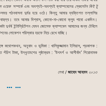
স
ওয়েক
সম্পর্কে এবং অবশ্যই-অবশ্যই ক্যাম্পবেলের
স্কেলেটন
কিই
টু
সময় পঠনবাসনা দুর্মর হয়ে ওঠে। কিন্তু আমার ব্যক্তিগত তল্লাশির
লা বাহুল্য। তবে আমার বিশ্বাস, কোনো-না-কোনো ক্ল্যু পাবো একদিন।
টা দুর্ধর্ষ ইন্টার্প্রিটেশন যেমন জোসেফ ক্যাম্পবেল আমাদের জন্য টেবিলে
শনের লোকেশন পরিস্কার হরফে নিচে রেখে যাচ্ছি।
ঙ্গে কথোপকথন, অনুবাদ ও ভূমিকা : খালিকুজ্জামান ইলিয়াস, প্রকাশক :
পঁচিশ টাকা, উদ্ধৃতাংশের পৃষ্ঠাক্রম : ‘উৎসর্গ ও আশীর্বাদ’ শিরোনামক
লেখা /
জাহেদ আহমদ
২০১৩
… …