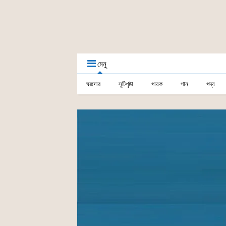
মেনু
ঘরদোর
সূচিপৃষ্ঠা
গায়ক
গান
গদ্য