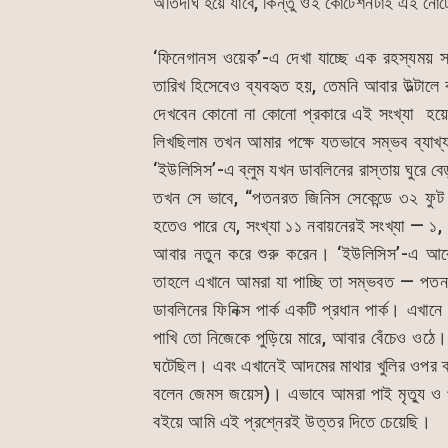
অতিদীর্ঘ হয়ে যাবে, কিন্তু ওই কোটেশনটাই এই নো
‘ফিনেগানস ওয়েক’-এ দেখা যাচ্ছে এক রহস্যময় স
তারিখ হিসেবেও ব্যবহৃত হয়, তেমনি আবার উল্টালে
দেখবেন কোনো না কোনো প্রকারে এই সংখ্য
লিখছিলাম তখন আমার পক্ষে যতভাবে সম্ভব ব্যাখ
‘ইউলিসিস’-এ ব্লুম যখন ডাবলিনের রাস্তায় ঘুরে ব
তখন সে ভাবে, “পতনরত জিনিস সেকেন্ডে ৩২ ফু
হতেও পারে যে, সংখ্যা ১১ নবায়নেরই সংখ্যা — ১,
আবার নতুন করে শুরু করেন। ‘ইউলিসিস’-এ আর
তাহলে এখানে আমরা যা পাচ্ছি তা সম্ভবত — পতন ৩২
ডাবলিনের ফিনিক্স পার্ক একটি প্রধান পার্ক। এখা
পাখি তো নিজেকে পুড়িয়ে মারে, আবার বেঁচেও ওঠে। 
ঘটেছিল। এবং এখানেই আদমের মাথার খুলির ওপর ক
বলেন জেমস জয়েস)। এভাবে আমরা পাই মৃত্যু ও 
বইয়ে আমি এই প্রশ্নেরই উত্তর দিতে চেয়েছি।