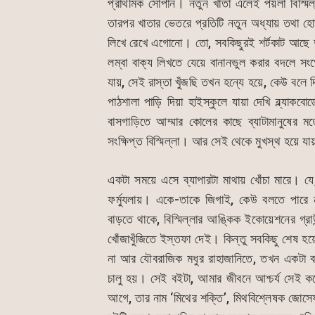
প্রাথমিক সোপান। নতুন খাতা এলেই পয়লা বিস্মিল্
তারপর খাতার ভেতরে প্রতিটি নতুন অধ্যায় তথা হোমটাস
লিখে রেখে এগোনো। তো, সবকিছুরই শর্টকাট আছে দু
লম্বা বাক্য লিখতে যেয়ে বানানভুল করার বদলে সংক্
যায়, সেই রাস্তা খুঁজছি তখন হন্যে হয়ে, কেউ বলে দ
পাঠশালা পাড়ি দিয়া হাইস্কুলে যায়া দেখি ব্ল্যাকবো
বাসগাড়িতে আম্মার কোলের কাছে ব্যাটামানুষের 
সংক্ষিপ্ত বিস্মিল্লা। আর সেই থেকে মুখস্থ হয়ে যায় 
একটা সময়ে এসে ব্যাপারটা মাথায় খোঁচা মারে। 
ফর্ম্যুলায়। একে-তাকে জিগাই, কেউ বলতে পারে
বাড়তে থাকে, বিস্মিল্লার আঙ্কিক ইকোয়েশনের গ্
খোঁজাখুঁজিতে ইস্তফা দেই। কিন্তু সবকিছু শেষ
না আর যৌবরাজিক মধুর রাহাজানিতে, তখন একটা ব
চালু হয়। সেই বইটা, আমার জীবনে আশ্চর্য সেই ক
আগে, তার নাম ‘মিথের শক্তি’, মিথবিশ্লেষক জোসেফ 