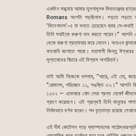
একদিন সন্ধ্যায় আমার তুলনামূলক মিথতত্ত্বের ছাত
Romans অংশটা পড়ছিলাম। পড়তে পড়তে হঠা
‘ফিনেগানস’-এ যা বলতে চেয়েছেন হুবহু সে-কথাই 
তিনি সবাইকে করুণা দান করতে পারেন।” আপনি 
থেকে করুণা প্রত্যাহার করে নেবেন। অতএব বান্দাকে
কতখানি জাগাতে পারো। মহাপাপী কিন্তু ঈশ্বরের সহ
মূল্যবোধের বিচারে এই বিশ্বাস অপরিহার্য।
তাই আমি নিজেকে বললাম, “আরে, এই তো, জয়ে
“রোমানস, পরিচ্ছেদ ১১, পঙক্তি ৩২।” আপনি কি
১১৩২ — একেবারে খোদ সেরা গ্রন্থ থেকে! জীবনের শ্
গ্রহণ করেছেন। এই গ্রন্থেই তিনি মানুষের পাপা
নির্মমভাবে বর্ণনা করেন। সব বৃত্তান্ত রয়েছে সেখ
এই দীর্ঘ কোটেশন পড়ে ক্যাম্পবেলের পাঠোদ্ধারপ্র
কোনোকিছু পড়ে দুর্বোধ্য মনে হলে সেইটার পেছন