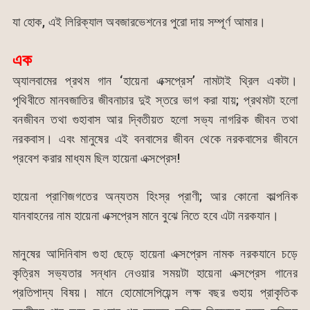
যা হোক, এই লিরিক্যাল অবজারভেশনের পুরো দায় সম্পূর্ণ আমার।
এক
অ্যালবামের প্রথম গান ‘হায়েনা এক্সপ্রেস’ নামটাই থ্রিল একটা।
পৃথিবীতে মানবজাতির জীবনাচার দুই স্তরে ভাগ করা যায়; প্রথমটা হলো
বনজীবন তথা গুহাবাস আর দ্বিতীয়ত হলো সভ্য নাগরিক জীবন তথা
নরকবাস। এবং মানুষের এই বনবাসের জীবন থেকে নরকবাসের জীবনে
প্রবেশ করার মাধ্যম ছিল হায়েনা এক্সপ্রেস!
হায়েনা প্রাণিজগতের অন্যতম হিংস্র প্রাণী; আর কোনো কাল্পনিক
যানবাহনের নাম হায়েনা এক্সপ্রেস মানে বুঝে নিতে হবে এটা নরকযান।
মানুষের আদিনিবাস গুহা ছেড়ে হায়েনা এক্সপ্রেস নামক নরকযানে চড়ে
কৃত্রিম সভ্যতার সন্ধান নেওয়ার সময়টা হায়েনা এক্সপ্রেস গানের
প্রতিপাদ্য বিষয়। মানে হোমোসেপিয়েন্স লক্ষ বছর গুহায় প্রাকৃতিক