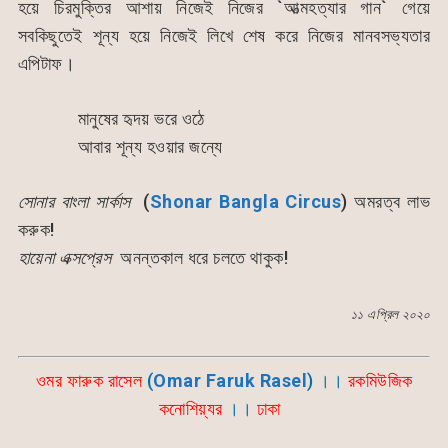
হয়ে চিরমুক্তির আশায় নিজেই নিজের `আত্মহত্যার গান` গেয়ে
সবকিছুতেই শূন্য হয়ে নিজেই লিখে শেষ করে নিজের মানবসভ্যতার
এপিটাফ।
মানুষের হৃদয় ভরে ওঠে
আবার শূন্য হওয়ার জন্যে
সোনার বাংলা সার্কাস
(
Shonar Bangla Circus
) অমরত্ব লাভ
করুক!
হায়েনা এক্সপ্রেস
অনন্তকাল ধরে চলতে থাকুক!
১১ এপ্রিল ২০২০
ওমর ফারুক রাসেল
(
Omar Faruk Rasel
) ।।
রকমিউজিক
কনোশিয়্যর
।।
ঢাকা