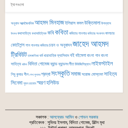
ট্যাগগুলো
আহমদ মিনহাজ
উক্তিমালা
ইলিয়াস কমল
অনুবাদ
আত্মজৈবনিক
উপন্যাস
কবিতা
কবি
কালচার
কথাসাহিত্য
কবিতার গানপার
কথাসাহিত্যিক
কবিতার সংকলন
উৎসব
জাহেদ আহমদ
কোটেশন্স
চয়ন ও অনুবাদন
গান
গানপার কবিতার
ট্রিবিউট
বই
বইমেলা
বাংলা গান
বাংলা
ধর্ম
ধারাবাহিক
ফ্যাসিবাদ
তাৎক্ষণিকা
লাইফস্টাইল
বিদিতা গোমেজ
ব্যান্ড
সাহিত্য
ব্যান্ডসংগীত
মিউজিশিয়্যান
বাউল
সংস্কৃতি
সমাজ
সাহিত্য
শ্রদ্ধা
সরোজ মোস্তফা
শিবু কুমার শীল
শেখ লুৎফর
সিনেমা
স্মরণ
হলিউড
সুমন রহমান
সঞ্চালক :
আলফ্রেড আমিন
ও
শোভন সরকার
প্রতিবেদক : সুবিনয় ইসলাম, বিদিতা গোমেজ, মিল্টন মৃধা
২১১, ইস্টার্ন প্লাজা, আম্বরখানা, সিলেট