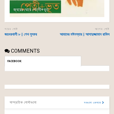
জ্বরের ঘোরে পেত্নী+ভূত
পরের পোষ্ট
আগের পোষ্ট
জয়ধরখালী ৮ || শেখ লুৎফর
আমাদের মঈনস্যার || আসাদুজ্জামান রাকিব
COMMENTS
FACEBOOK:
সাম্প্রতিক পোস্টগুলো
সবগুলো একসাথে