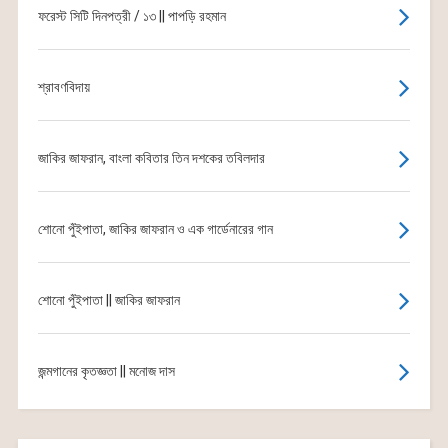
ফরেস্ট সিটি দিনপত্রী / ১৩ || পাপড়ি রহমান
শ্রাবণবিদায়
জাকির জাফরান, বাংলা কবিতার তিন দশকের তবিলদার
শোনো পুঁইপাতা, জাকির জাফরান ও এক গার্ডেনারের গান
শোনো পুঁইপাতা || জাকির জাফরান
জন্মগানের কৃতজ্ঞতা || মনোজ দাস