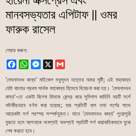
হায়েনা এক্সপ্রেস এবং
মানবসভ্যতার এপিটাফ || ওমর
ফারুক রাসেল
শেয়ার করুন:
F
W
M
X
G
a
h
e
m
‘মেঘনাদবধ কাব্য’ মাইকেল মধুসূদন দত্তের অমর সৃষ্টি; এই মহাকাব্য
c
at
s
ai
যেটা বাংলার প্রথম সার্থক মহাকাব্য হিসেবে বিবেচনা করা হয়। ‘মেঘনাদবধ
e
s
s
l
কাব্য’-তে একটা বিশেষ থিমকে কেন্দ্র করে সুবিশাল কাহিনি নয়টি সর্গে
b
A
e
নাটকীয়ভাবে বর্ণনা করা হয়েছে; যার প্রতিটি ধাপ তথা সর্গের সাথে
o
p
n
আরেকটা সর্গ পরস্পর সম্পর্কযুক্ত। মানে ‘মেঘনাদবধ কাব্য’ পুরোপুরি
o
p
g
বুঝতে হলে আপনাকে অবশ্যই অবশ্যই প্রতিটি সর্গ ধারাবাহিকভাবে বুঝে
k
er
শেষ করতে হবে।