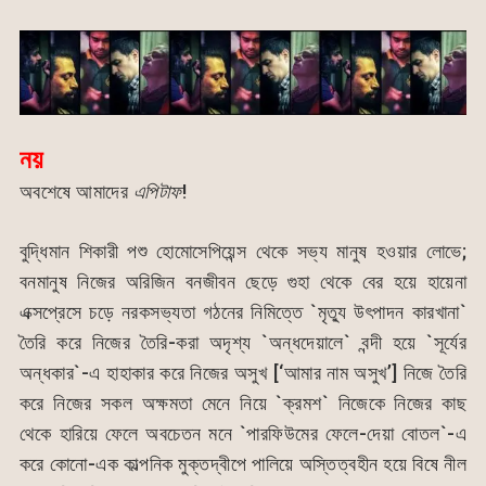
নয়
অবশেষে আমাদের
এপিটাফ
!
বুদ্ধিমান শিকারী পশু হোমোসেপিয়েন্স থেকে সভ্য মানুষ হওয়ার লোভে;
বনমানুষ নিজের অরিজিন বনজীবন ছেড়ে গুহা থেকে বের হয়ে হায়েনা
এক্সপ্রেসে চড়ে নরকসভ্যতা গঠনের নিমিত্তে `মৃত্যু উৎপাদন কারখানা`
তৈরি করে নিজের তৈরি-করা অদৃশ্য `অন্ধদেয়ালে` বন্দী হয়ে `সূর্যের
অন্ধকার`-এ হাহাকার করে নিজের অসুখ [‘আমার নাম অসুখ’] নিজে তৈরি
করে নিজের সকল অক্ষমতা মেনে নিয়ে `ক্রমশ` নিজেকে নিজের কাছ
থেকে হারিয়ে ফেলে অবচেতন মনে `পারফিউমের ফেলে-দেয়া বোতল`-এ
করে কোনো-এক কাল্পনিক মুক্তদ্বীপে পালিয়ে অস্তিত্বহীন হয়ে বিষে নীল