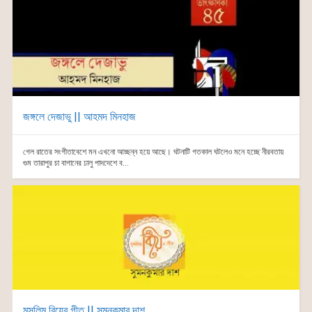
জঙ্গলে দেজাভু || আহমদ মিনহাজ
গেল রাতের সংগীতাবেশে মন এখনো আচ্ছন্ন হয়ে আছে। ঘটনাটি গতকাল ঘটলেও মনে হচ্ছে নীরবতায়
গুম তারাপুর চা বাগানের ঢালু পাদদেশে ব...
মুসলিম বিয়ের গীত || সুমনকুমার দাশ