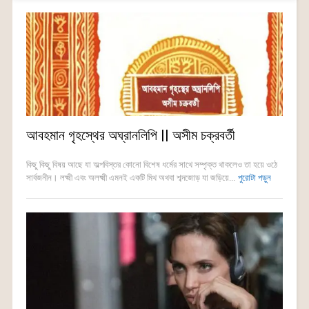
আবহমান গৃহস্থের অঘ্রানলিপি || অসীম চক্রবর্তী
কিছু কিছু বিষয় আছে যা অল্পবিস্তর কোনো বিশেষ ধর্মের সাথে সম্পৃক্ত থাকলেও তা হয়ে ওঠে
সার্বজনীন। লক্ষ্মী এবং অলক্ষ্মী এমনই একটি মিথ অথবা শব্দজোড় যা জড়িয়ে...
পুরোটা পড়ুন