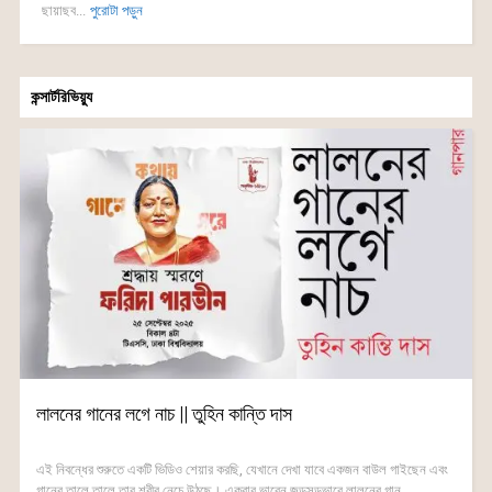
ছায়াছব...
পুরোটা পড়ুন
কন্সার্টরিভিয়্যু
লালনের গানের লগে নাচ || তুহিন কান্তি দাস
এই নিবন্ধের শুরুতে একটি ভিডিও শেয়ার করছি, যেখানে দেখা যাবে একজন বাউল গাইছেন এবং
গানের তালে তালে তার শরীর নেচে উঠছে। একবার ভাবেন জড়সড়ভাবে লালনের গান