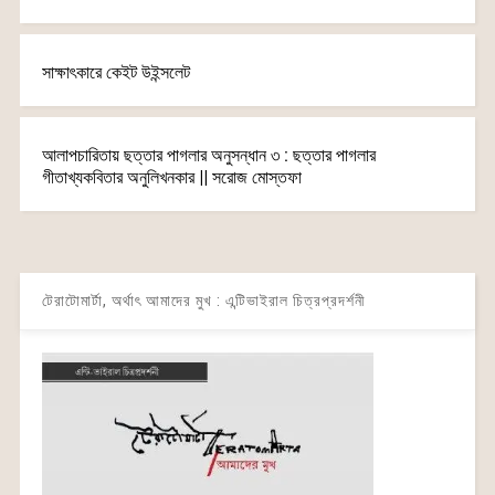
সাক্ষাৎকারে কেইট উইন্সলেট
আলাপচারিতায় ছত্তার পাগলার অনুসন্ধান ৩ : ছত্তার পাগলার
গীতাখ্যকবিতার অনুলিখনকার || সরোজ মোস্তফা
টেরাটোমার্টা, অর্থাৎ আমাদের মুখ : এন্টিভাইরাল চিত্রপ্রদর্শনী