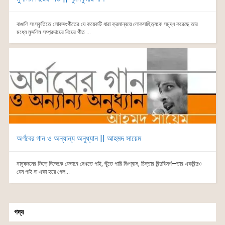
বাঙালি সংস্কৃতিতে লোকসংগীতের যে কয়েকটি ধারা ক্রমান্বয়ে লোকসাহিত্যকে সমৃদ্ধ করেছে তার
মধ্যে মুসলিম সম্প্রদায়ের বিয়ের গীত ...
অর্ণবের গান ও অন্যান্য অনুধ্যান || আহমদ সায়েম
মানুষজনের ভিড়ে নিজেকে যেভাবে দেখতে পাই, ছুঁতে পারি নিঃশ্বাস, চিন্তার বিন্দুবিসর্গ—তার একবিন্দুও
যেন পাই না একা হয়ে গেল...
গদ্য