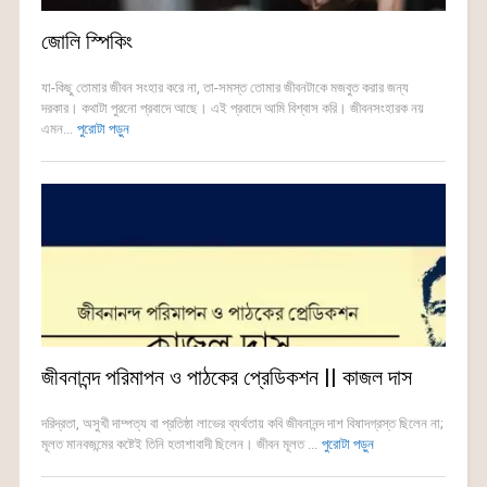
জোলি স্পিকিং
যা-কিছু তোমার জীবন সংহার করে না, তা-সমস্ত তোমার জীবনটাকে মজবুত করার জন্য
দরকার। কথাটা পুরনো প্রবাদে আছে। এই প্রবাদে আমি বিশ্বাস করি। জীবনসংহারক নয়
এমন...
পুরোটা পড়ুন
জীবনানন্দ পরিমাপন ও পাঠকের প্রেডিকশন || কাজল দাস
দরিদ্রতা, অসুখী দাম্পত্য বা প্রতিষ্ঠা লাভের ব্যর্থতায় কবি জীবনানন্দ দাশ বিষাদগ্রস্ত ছিলেন না;
মূলত মানবজন্মের কষ্টেই তিনি হতাশাবাদী ছিলেন। জীবন মূলত ...
পুরোটা পড়ুন