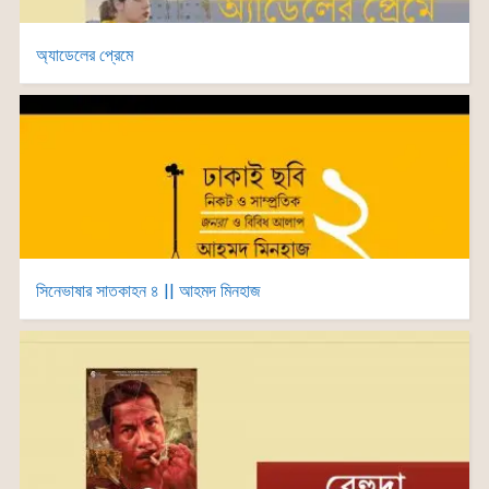
অ্যাডেলের প্রেমে
সিনেভাষার সাতকাহন ৪ || আহমদ মিনহাজ