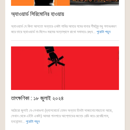
অ্যাওয়ার্ড সিরিমোনির হাওয়ায়
অ্যাওয়ার্ড যে কিনা আলতো অন্তরে একটা পাখির আহার গমের দানার শীষটুকু শুধু গলাধঃকরণ
করে তারে অ্যাওয়ার্ড না-দিলেও মরমের অন্তস্থলে রাখো সমাদরে রেগ্যু...
পুরোটা পড়ুন
তাৎক্ষণিকা : ১৮ জুলাই ২০২৪
আঠারো জুলাই যে-লেখাগুলা (ড্যাশবোর্ডে তেমন অন্তত তিনটা সাজানোগোছানো আছে,
সেখান থেকে এইটা একটা) আমরা গানপারে আপ্লোডের জন্যে রেডি করে রেখেছিলাম,
হননোন্মত...
পুরোটা পড়ুন