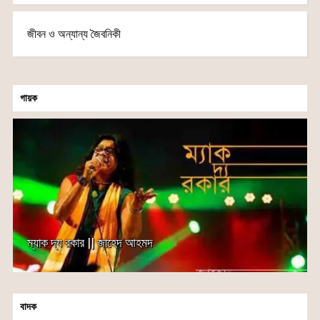
জীবন ও অন্যান্য জৈবনিকী
গায়ক
ম্যাক দ্য রকার || জাহেদ আহমদ
বাদক