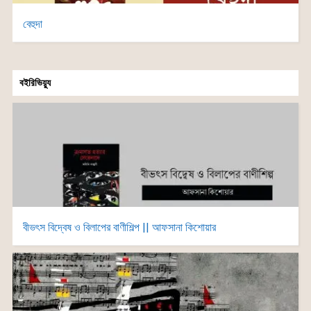
বেহুদা
বইরিভিয়্যু
বীভৎস বিদ্বেষ ও বিলাপের বাণীশিল্প || আফসানা কিশোয়ার