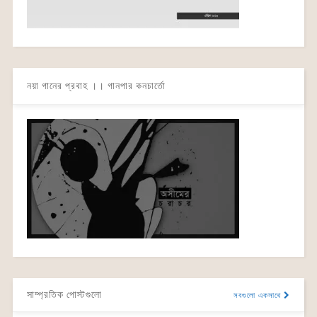
নয়া গানের প্রবাহ ।। গানপার কনচার্তো
সাম্প্রতিক পোস্টগুলো
সবগুলো একসাথে