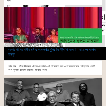
গান
দরকার গানের বাণীর মর্ম ও অঞ্চলগত বুলির বৈশিষ্ট্য বিবেচনা || আহমেদ স্বপন
মাহমুদ
‘কার গান — রশিদ উদ্দিন না খালেক দেওয়ান?’-এই শিরোনামে কবি ও গবেষক সরোজ মোস্তফার একটি
লেখা প্রকাশ করেছে গানপার। সরোজ লেখাট...