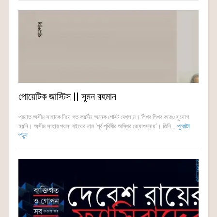
পোয়েটিক জাস্টিস || সুমন রহমান
প্রয়াত অসীম সাহাকে নিয়ে গত কয়দিন অনেক পোস্ট দেখলাম। লিখব লিখব করেও সুযোগ
হয়নি। অসীম সাহার পয়লা বইয়ের নাম ‘পূর্ব পৃথিবীর অস্থির জ্যোৎস্নায়’। তিনি...
পুরোটা
পড়ুন