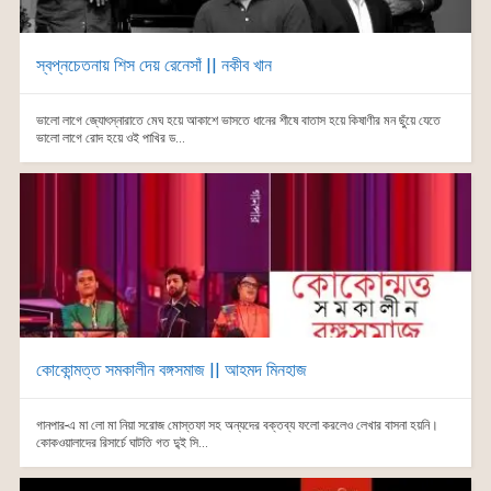
স্বপ্নচেতনায় শিস দেয় রেনেসাঁ || নকীব খান
ভালো লাগে জ্যোৎস্নারাতে মেঘ হয়ে আকাশে ভাসতে ধানের শীষে বাতাস হয়ে কিষাণীর মন ছুঁয়ে যেতে
ভালো লাগে রোদ হয়ে ওই পাখির ড...
কোকোন্মত্ত সমকালীন বঙ্গসমাজ || আহমদ মিনহাজ
গানপার-এ মা লো মা নিয়া সরোজ মোস্তফা সহ অন্যদের বক্তব্য ফলো করলেও লেখার বাসনা হয়নি।
কোকওয়ালাদের রিসার্চে ঘাটতি গত দু্ই সি...