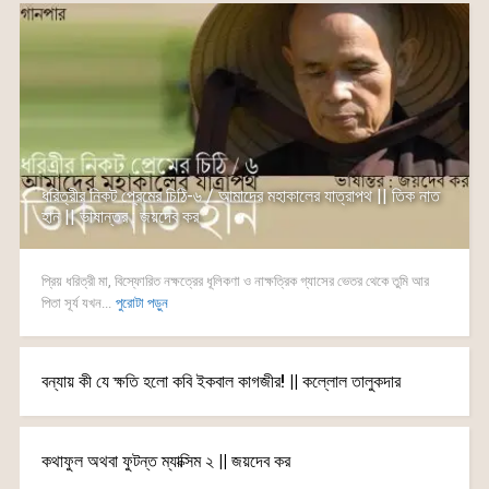
ধরিত্রীর নিকট প্রেমের চিঠি-৬ / আমাদের মহাকালের যাত্রাপথ || তিক নাত
হান || ভাষান্তর : জয়দেব কর
প্রিয় ধরিত্রী মা, বিস্ফোরিত নক্ষত্রের ধূলিকণা ও নাক্ষত্রিক গ্যাসের ভেতর থেকে তুমি আর
পিতা সূর্য যখন...
পুরোটা পড়ুন
বন্যায় কী যে ক্ষতি হলো কবি ইকবাল কাগজীর! || কল্লোল তালুকদার
কথাফুল অথবা ফুটন্ত ম্যাক্সিম ২ || জয়দেব কর