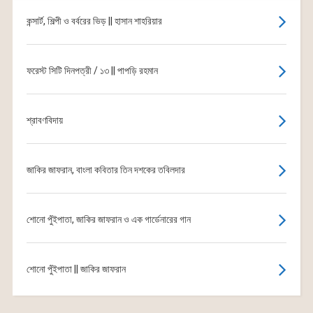
কন্সার্ট, শিল্পী ও বর্বরের ভিড় || হাসান শাহরিয়ার
ফরেস্ট সিটি দিনপত্রী / ১৩ || পাপড়ি রহমান
শ্রাবণবিদায়
জাকির জাফরান, বাংলা কবিতার তিন দশকের তবিলদার
শোনো পুঁইপাতা, জাকির জাফরান ও এক গার্ডেনারের গান
শোনো পুঁইপাতা || জাকির জাফরান