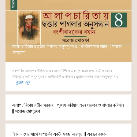
আলাপচারিতায় ছত্তার পাগলার অনুসন্ধান ৪ : বংশীবাদকের বয়ান || সরোজ
মোস্তফা
পারস্পরিক আলাপের ভিত্তিতে এক মহান শিল্পীকে একান্ত অন্তরঙ্গভাবে এঁকে নেবার
অভিপ্রায়ে এই অনুসন্ধান। সংগীতশিল্পী ও পদকার ছত্তার পাগলার অবয়ব অনুসন্ধান ও
...
পুরোটা পড়ুন
আলাপচারিতায় যতীন সরকার : প্রসঙ্গ কবিয়াল মদন সরকার ও বাংলার কবিগান
|| সরোজ মোস্তফা
নিলয় দাসের সাথে সম্পর্কের একটা সহজ আরম্ভ || এবাদুর রহমান