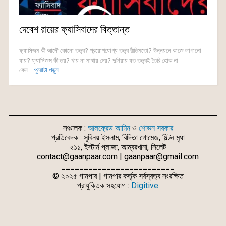
দেবেশ রায়ের ফ্যাসিবাদের বিত্তান্ত
ফ্যাসিজম কী আদৌ কোনো তত্ত্ব? প্রয়োগযোগ্য তত্ত্ব রীতিমতো? উন্নয়নে কাজে লাগানো
যায়? ফ্যাসিজম কী তয়? খায় না মাথায় দেয়? দুনিয়ায় যত তত্ত্বই তৈরি হোক না
কেন...
পুরোটা পড়ুন
সঞ্চালক :
আলফ্রেড আমিন
ও
শোভন সরকার
প্রতিবেদক : সুবিনয় ইসলাম, বিদিতা গোমেজ, মিল্টন মৃধা
২১১, ইস্টার্ন প্লাজা, আম্বরখানা, সিলেট
contact@gaanpaar.com | gaanpaar@gmail.com
_________________________
© ২০২৫ গানপার | গানপার কর্তৃক সর্বস্বত্ব সংরক্ষিত
প্রাযুক্তিক সহযোগ :
Digitive