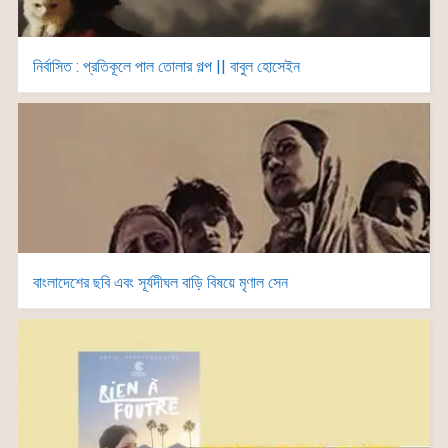
নির্বাসিত : প্রতিকূলে পাল তোলার গল্প || বাবুল হোসেইন
বাংলাদেশের ছবি এবং সূর্যদীঘল বাড়ি বিষয়ে মৃণাল সেন