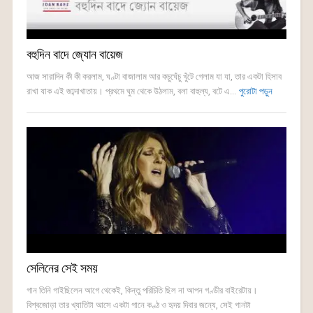
বহুদিন বাদে জ্যোন বায়েজ
আজ সারাদিন কী কী করলাম, ঘণ্টা বাজালাম আর কচুঘেঁচু খুঁটে গেলাম যা যা, তার একটা হিসাব
রাখা যাক এই জাব্দাখাতায়। প্রথমে ঘুম থেকে উঠলাম, বলা বাহুল্য, বটে এ...
পুরোটা পড়ুন
সেলিনের সেই সময়
গান তিনি গাইছিলেন আগে থেকেই, কিন্তু পরিচিতি ছিল না আপন গণ্ডীর বাইরেটায়।
বিশ্বজোড়া তার খ্যাতিটা আসে একটা গানে কণ্ঠ ও হৃদয় দিবার জন্যে, সেই গানটা