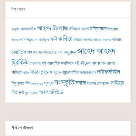
ট্যাগগুলো
আহমদ মিনহাজ
উক্তিমালা
ইলিয়াস কমল
অনুবাদ
আত্মজৈবনিক
উপন্যাস
কবিতা
কবি
কালচার
কথাসাহিত্য
কবিতার গানপার
কথাসাহিত্যিক
কবিতার সংকলন
উৎসব
জাহেদ আহমদ
কোটেশন্স
চয়ন ও অনুবাদন
গান
গানপার কবিতার
ট্রিবিউট
বই
বইমেলা
বাংলা গান
বাংলা
ধর্ম
ধারাবাহিক
ফ্যাসিবাদ
তাৎক্ষণিকা
লাইফস্টাইল
বিদিতা গোমেজ
ব্যান্ড
সাহিত্য
ব্যান্ডসংগীত
মিউজিশিয়্যান
বাউল
সংস্কৃতি
সমাজ
সাহিত্য
শ্রদ্ধা
সরোজ মোস্তফা
শিবু কুমার শীল
শেখ লুৎফর
সিনেমা
স্মরণ
হলিউড
সুমন রহমান
শীর্ষ পোস্টগুলো