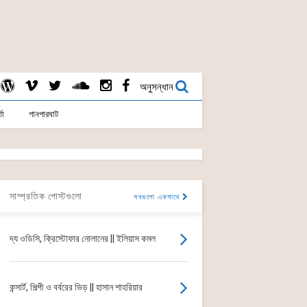
অনুসন্ধান
তা
গানপারঘাট
সাম্প্রতিক পোস্টগুলো
সবগুলো একসাথে
দ্য ওডিসি, ক্রিস্টোফার নোলানের || ইলিয়াস কমল
কন্সার্ট, শিল্পী ও বর্বরের ভিড় || হাসান শাহরিয়ার