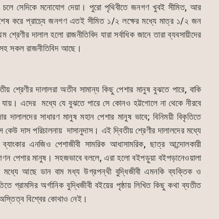
ট/করে চলে সেদিকে মনোযোগ দেয়া। পুরো পৃথিবীতে জনগণ খুবই সীমিত, আর
িশেষ করে প্রাচ্যে জনগণ এতই সীমিত ১/২ লক্ষের মধ্যে মাত্র ১/২ জন
 শ্রেণীর দালাল হলো রাজনীতিবিদ যারা সর্বাধিক জানে তারা ব্যবসায়ীদের
থী সহ সকল রাজনীতিবিদ আছে।
িতীয় শ্রেণীর দালালরা অতীব সামান্য কিছু পেশার মানুষ বুঝতে পারে, বাকি
রে যায়। এদের মধ্যে যে বুঝতে পারে সে কোনও হট্টগোলে না থেকে নীরবে
দার দালালদের সাধারণ মানুষ মহান পেশার মানুষ ভাবে; বিনিময়ী বিকৃতিতে
স কেউ দাস পরিচালনায় দাসানুদাস। এই দ্বিতীয় শ্রেণীর দালালদের মধ্যে
ক ব্যাংকার এনজিও পেশাজীবী সামরিক আধাসামরিক, ছাত্র আন্দোলকারী
 অগণন পেশার মানুষ। সহজভাবে বললে, এরা হলো বইপড়ুয়া বইপড়ানেওয়ালা
মধ্যে আছে ডান বাম মধ্য উগ্রপন্থী বুদ্ধিজীবী এমনকি ব্যক্তিক ও
িতে গ্রামসির অর্গানিক বুদ্ধিজীবী বইয়ের পৃষ্ঠায় লিখিত কিছু কথা ব্যতীত
ীর অস্তিত্ব বিশ্বের কোথাও নেই।