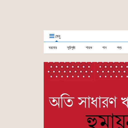
মেনু
ঘরদোর
সূচিপৃষ্ঠা
গায়ক
গান
গদ্য