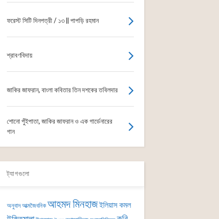
ফরেস্ট সিটি দিনপত্রী / ১৩ || পাপড়ি রহমান
শ্রাবণবিদায়
জাকির জাফরান, বাংলা কবিতার তিন দশকের তবিলদার
শোনো পুঁইপাতা, জাকির জাফরান ও এক গার্ডেনারের
গান
ট্যাগগুলো
আহমদ মিনহাজ
ইলিয়াস কমল
অনুবাদ
আত্মজৈবনিক