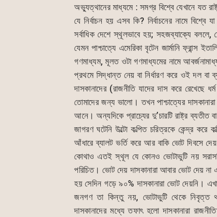
অভ্যুত্থানের মাধ্যমে : সমগ্র বিশ্বে যেখানে যত র
যে নির্বাচন হয় এসব কি? নির্বাচনের নামে বিশ্বে যা 
সর্বাধিক দেশে স্থূলভাবে হয়; সহজব্যাক্যে বললে, য
যেমন পাশ্চাত্যে এমেরিকা বৃটেন জার্মানি ফ্রান্স
গণমাধ্যম, মূলত ওটা গণমাধ্যমের নামে আবর্জনামাধ্য
প্রথমে সিদ্ধান্ত নেয় বা নির্ধারণ করে ওই দল বা ব
দাসকানাদের (রাজনীতি যাদের দাস করে রেখেছে ধর
তোমাদের জন্য ভালো। তখন পাশ্চাত্যের দাসকানারা 
আনে। অন্যদিকে প্রাচ্যের দু’চারটি রাষ্ট্র ব্যতীত ব
জাগরণ ঘটেনি উল্টো কল্পিত চরিত্রকে কেন্দ্র করে
আঁধারে ব্যালট ভর্তি করে আর বাকি ভোট দিবসে দে
কোথাও এতই স্থূল যে কোনও ভোটাভুটি নয় সরাসরি 
পরিচিত। ভোট দেয় দাসকানারা আবার ভোট দেয় না এই
হয় সেদিন গড়ে ৯০% দাসকানারা ভোট দেয়নি। এখান
জনগণ তা কিন্তু নয়, ভোটাভুটি থেকে নিবৃত্
দাসকানাদের মধ্যে তফাৎ হলো দাসকানারা রাজনীত