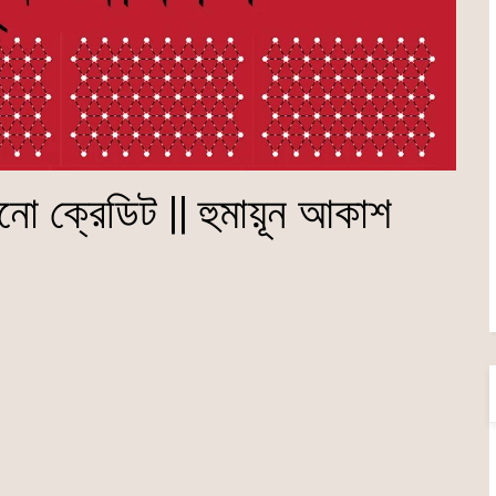
নো ক্রেডিট || হুমায়ূন আকাশ