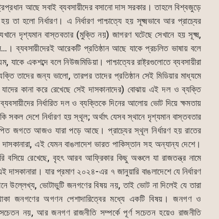
াষ্ট্রপ্রধান আছে সবাই ব্যবসায়ীদের বসানো দাস সরকার। তাহলে বিশ্বজুড়ে
হয় তা হলো নির্ধারণ। এ নির্ধারণ পাশ্চাত্যে হয় সূক্ষ্মভাবে আর প্রাচ্যের
েখানে দৃশ্যমান বাস্তবতার (মুক্তি নয়) জাগরণ ঘটেছে সেখানে হয় সূক্ষ্ম,
 ইতালি…। ব্যবসায়ীদেরই আরেকটি প্রতিষ্ঠান আছে যাকে প্রচলিত ভাষায় বলে
ম, যাকে একশব্দে বলে নিউজমিডিয়া। পাশ্চাত্যের রাষ্ট্রগুলোতে ব্যবসায়ীরা
্যক্তি তাদের জন্য ভালো, তারপর তাদের প্রতিষ্ঠান সেই মিডিয়ার মাধ্যমে
্ম যাদের কানা করে রেখেছে সেই দাসকানাদের) বোঝায় এই দল ও ব্যক্তি
ব্যবসায়ীদের নির্ধারিত দল ও ব্যক্তিকে দিনের আলোয় ভোট দিয়ে ক্ষমতায়
াকি সকল দেশে নির্ধারণ হয় স্থূল; অর্থাৎ যেসব স্থানে দৃশ্যমান বাস্তবতার
 কল্পিত জগতে আজও যারা পড়ে আছে। প্রাচ্যের স্থূল নির্ধারণ হয় রাতের
য় দাসকানারা, এই যেমন বাঙলাদেশ ভারত পাকিস্তান সহ অন্যান্য দেশে।
বসিয়ে রেখেছে, বৃহৎ আরব আফ্রিকার কিছু অঞ্চলে যা রাজতন্ত্র নামে
 দাসকানারা। যার প্রমাণ ২০২৪-এর ৭ জানুয়ারি বাঙলাদেশে যে নির্ধারণ
ে উল্লেখ্য, ভোটাভুটি জনগণের বিষয় নয়, তাই ভোট না দিলেই যে তারা
ত থাকা জনগণের অগণন পেশাদারিত্বের মধ্যে একটি বিষয়। জনগণ ও
িসচেতন নয়, আর জনগণ রাজনীতি সম্পর্কে পূর্ণ সচেতন হয়েও রাজনীতি