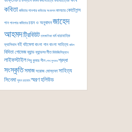
কবি
উক্তিমালা
উপন্যাস
কথাসাহিত্য
কথাসাহিত্যিক
উৎসব
কবিতা
কোটেশন্স
কালচার
কবিতার গানপার
কবিতার সংকলন
জাহেদ
চয়ন ও অনুবাদন
গান
গানপার কবিতার
আহমদ
ট্রিবিউট
ধর্ম
ধারাবাহিক
তাৎক্ষণিকা
বই
বইমেলা
বাংলা গান
বাংলা সাহিত্য
ফ্যাসিবাদ
বাউল
বিদিতা গোমেজ
ব্যান্ড
ব্যান্ডসংগীত
মিউজিশিয়্যান
লাইফস্টাইল
শ্রদ্ধা
শিবু কুমার শীল
শেখ লুৎফর
সংস্কৃতি
সমাজ
সাহিত্য
সরোজ মোস্তফা
সিনেমা
স্মরণ
হলিউড
সুমন রহমান