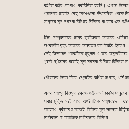
কল্পিত রাষ্ট্র কোথাও প্রতিষ্ঠিত হয়নি। এখানে উল্
গ্রন্থের মতোই সেই অংশগুলো
রিপাবলিক
থেকে নিয়
মানুষের মূল সমস্যা বিনিময় চিহ্নিত না করে এক কল্প
তিন সম্প্রদায়ের মধ্যে তৃতীয়জন আরবের খাদিজা। 
তৎকালীন বৃহৎ আরবের অন্যতম কর্পোরেটর ছিলেন। যেহ
সেই ভিক্ষাদান পরবর্তীতে মুহম্মদ ও তার অনুসারীদে
পূর্বের দু’জনের মতোই মূল সমস্যা বিনিময় চিহ্নিত না
গৌতমের ভিক্ষা নিয়ে, প্লেটোর কল্পিত জগতে, খাদিজার 
এবার সমগ্র বিশ্বের প্রেক্ষাপটে কার্ল মার্কস মানুষ
সবার মুক্তি ঘটে যাবে অর্থনৈতিক সাম্যবাদে। যাকে ম
সাহেবও পূর্বজদের মতোই বিনিময় মূল সমস্যা চিহ্নি
মালিকানা বা সামাজিক মালিকানার বিনিময়।