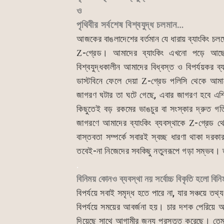
o
p
n
ও
o
p
g
পৃথিবীর সর্বশেষ বিশ্বযুদ্ধ চলমান…
k
er
আজকের বাঙলাদেশের বর্তমান যে ধারায় ব্যাংকিং চল
-গ্রেড। আমাদের ব্যাংকিং এখনো পড়ে আ
Z
বিশ্বযুদ্ধকালীন আমাদের বিধ্বস্ত ও বিপর্যয়ক
ডাস্টবিনে ফেলে দেয়া
-গ্রেড পলিসি থেকে আম
Z
জাগরণ ঘটার তা ঘটে গেছে, এবার জাগরণ হবে এশ
কিছুতেই বড় রকমের ভাঙচুর বা সংস্কার দ্রুত গ
জাগরণে আমাদের ব্যাংকিং ব্যবস্থাকে
-গ্রেড থ
Z
বাস্তবতা সম্পর্কে সবারই স্বচ্ছ ধারণা থাকা দরকা
তবেই-না নিজেদের সবকিছু নতুনরূপে গড়া সম্ভব। ত
.
বিনিময় কোনও ব্যবস্থা নয় সর্বোচ্চ বিকৃতি হলো বিন
বিপর্যয়ে সবাই সমৃদ্ধ হতে পারে না, যার সঞ্চয়ে তথ্য 
বিপর্যয়ে সময়ের আবর্জনা হয়। চার দশক পেরিয়ে আস
দিয়েছে সাথে আগামীর জন্য প্রস্তুত করেছে। ত