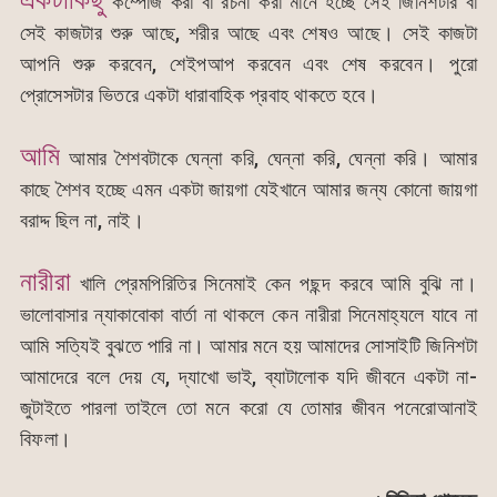
কম্পোজ করা বা রচনা করা মানে হচ্ছে সেই জিনিশটার বা
সেই কাজটার শুরু আছে, শরীর আছে এবং শেষও আছে। সেই কাজটা
আপনি শুরু করবেন, শেইপআপ করবেন এবং শেষ করবেন। পুরো
প্রোসেসটার ভিতরে একটা ধারাবাহিক প্রবাহ থাকতে হবে।
আমি
আমার শৈশবটাকে ঘেন্না করি, ঘেন্না করি, ঘেন্না করি। আমার
কাছে শৈশব হচ্ছে এমন একটা জায়গা যেইখানে আমার জন্য কোনো জায়গা
বরাদ্দ ছিল না, নাই।
নারীরা
খালি প্রেমপিরিতির সিনেমাই কেন পছন্দ করবে আমি বুঝি না।
ভালোবাসার ন্যাকাবোকা বার্তা না থাকলে কেন নারীরা সিনেমাহ্যলে যাবে না
আমি সত্যিই বুঝতে পারি না। আমার মনে হয় আমাদের সোসাইটি জিনিশটা
আমাদেরে বলে দেয় যে, দ্যাখো ভাই, ব্যাটালোক যদি জীবনে একটা না-
জুটাইতে পারলা তাইলে তো মনে করো যে তোমার জীবন পনেরোআনাই
বিফলা।