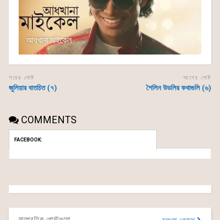
আধখানা মাইকেল
পরের পোষ্ট
আগের পোষ্ট
জুলিয়ার বাতচিত (৭)
শৈলিন উডলির কথাগুলি (৬)
COMMENTS
FACEBOOK:
সাম্প্রতিক পোস্টগুলো
সবগুলো একসাথে