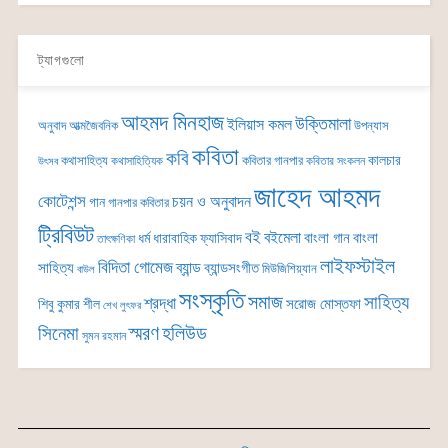
ট্যাগগুলো
আহমদ মিনহাজ
উক্তিমালা
ইলিয়াস কমল
অনুবাদ
আত্মজৈবনিক
উপন্যাস
কবিতা
কবি
কালচার
কথাসাহিত্য
কবিতার গানপার
কথাসাহিত্যিক
কবিতার সংকলন
উৎসব
জাহেদ আহমদ
কোটেশন্স
চয়ন ও অনুবাদন
গান
গানপার কবিতার
ট্রিবিউট
বই
বইমেলা
বাংলা গান
বাংলা
ধর্ম
ধারাবাহিক
ফ্যাসিবাদ
তাৎক্ষণিকা
লাইফস্টাইল
বিদিতা গোমেজ
ব্যান্ড
সাহিত্য
ব্যান্ডসংগীত
মিউজিশিয়্যান
বাউল
সংস্কৃতি
সমাজ
সাহিত্য
শ্রদ্ধা
সরোজ মোস্তফা
শিবু কুমার শীল
শেখ লুৎফর
সিনেমা
স্মরণ
হলিউড
সুমন রহমান