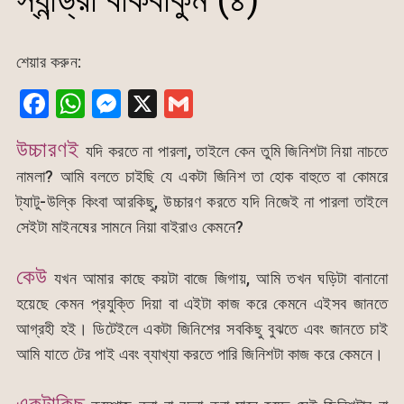
শেয়ার করুন:
F
W
M
X
G
a
h
e
m
উচ্চারণই
যদি করতে না পারলা, তাইলে কেন তুমি জিনিশটা নিয়া নাচতে
c
at
s
ai
নামলা? আমি বলতে চাইছি যে একটা জিনিশ তা হোক বাহুতে বা কোমরে
e
s
s
l
ট্যাটু-উল্কি কিংবা আরকিছু, উচ্চারণ করতে যদি নিজেই না পারলা তাইলে
b
A
e
সেইটা মাইনষের সামনে নিয়া বাইরাও কেমনে?
o
p
n
o
p
g
কেউ
যখন আমার কাছে কয়টা বাজে জিগায়, আমি তখন ঘড়িটা বানানো
k
er
হয়েছে কেমন প্রযুক্তি দিয়া বা এইটা কাজ করে কেমনে এইসব জানতে
আগ্রহী হই। ডিটেইলে একটা জিনিশের সবকিছু বুঝতে এবং জানতে চাই
আমি যাতে টের পাই এবং ব্যাখ্যা করতে পারি জিনিশটা কাজ করে কেমনে।
একটাকিছু