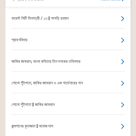
ফরেস্ট সিটি দিনপত্রী / ১৩ || পাপড়ি রহমান
শ্রাবণবিদায়
জাকির জাফরান, বাংলা কবিতার তিন দশকের তবিলদার
শোনো পুঁইপাতা, জাকির জাফরান ও এক গার্ডেনারের গান
শোনো পুঁইপাতা || জাকির জাফরান
জন্মগানের কৃতজ্ঞতা || মনোজ দাস