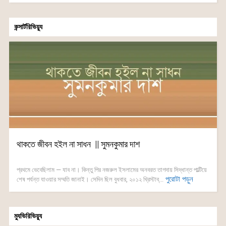
কন্সার্টরিভিয়্যু
থাকতে জীবন হইল না সাধন || সুমনকুমার দাশ
প্রথমে ভেবেছিলাম — যাব না। কিন্তু পির নজরুল ইসলামের অনবরত তাগদায় সিদ্ধান্ত পাল্টিয়ে
পুরোটা পড়ুন
শেষ পর্যন্ত যাওয়ার সম্মতি জানাই। সেদিন ছিল বুধবার, ২০১২ খ্রিস্টাব্...
ম্যুভিরিভিয়্যু