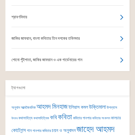
শ্রাবণবিদায়
জাকির জাফরান, বাংলা কবিতার তিন দশকের তবিলদার
শোনো পুঁইপাতা, জাকির জাফরান ও এক গার্ডেনারের গান
ট্যাগগুলো
আহমদ মিনহাজ
উক্তিমালা
ইলিয়াস কমল
অনুবাদ
আত্মজৈবনিক
উপন্যাস
কবিতা
কবি
কালচার
কথাসাহিত্য
কবিতার গানপার
কথাসাহিত্যিক
কবিতার সংকলন
উৎসব
জাহেদ আহমদ
কোটেশন্স
চয়ন ও অনুবাদন
গান
গানপার কবিতার