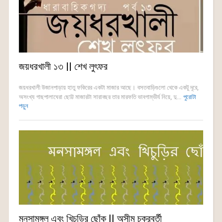
জয়ধরখালী ১৩ || শেখ লুৎফর
জয়ধরখালী উজানপাড়ায় হাতু ফকিরের একটা মাজার আছে। বসতবাড়িগুলো থেকে একটু দূরে,
অসংখ্য গাছপালাঘেরা ছোট্ট মাজারটা সারাবছর তার মারফতি ভাবগাম্ভীর্য নিয়ে, দু...
পুরোটা
পড়ুন
মনসামঙ্গল এবং খিচুড়ির ছোঁক || অসীম চক্রবর্তী