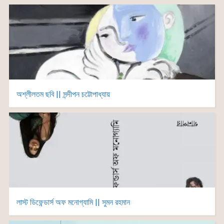
অশ্লীলতম ছবি || সন্দীপন চট্টোপাধ্যায়
লাস্ট ডিফেন্ডার্স অফ মনোগ্যামি || সুমন রহমান