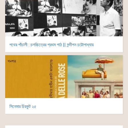
পথের পাঁচালী : চলচ্চিত্রের প্রথম পাঠ || সন্দীপন চট্টোপাধ্যায়
সিনেমার চিরকুট ২৫