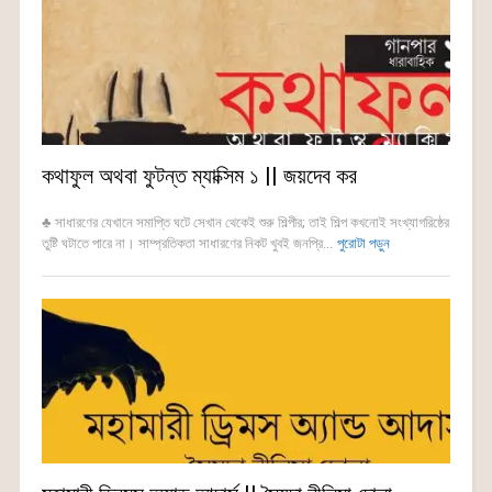
কথাফুল অথবা ফুটন্ত ম্যাক্সিম ১ || জয়দেব কর
♣ সাধারণের যেখানে সমাপ্তি ঘটে সেখান থেকেই শুরু শিল্পীর; তাই শিল্প কখনোই সংখ্যাগরিষ্ঠের
তুষ্টি ঘটাতে পারে না। সাম্প্রতিকতা সাধারণের নিকট খুবই জনপ্রি...
পুরোটা পড়ুন