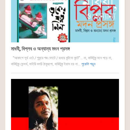
মাধবী, বিপ্লব ও অন্যান্য মদন প্রসঙ্গ
“আকাশে সূর্য ওঠে / পুকুরে পদ্ম ফোটে / হৃদয়ে কুটনো কুটে”... না, বাকিটুকু মনে পড়ে না,
বাকিটুকু সেন্সর্ড, মাইরি বলচি ঠাকুরপো, বাকিটুকু ইয়াদ হয় না...
পুরোটা পড়ুন