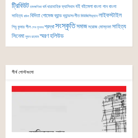
ট্রিবিউট
বই
বইমেলা
বাংলা গান
বাংলা
ধর্ম
ধারাবাহিক
ফ্যাসিবাদ
তাৎক্ষণিকা
লাইফস্টাইল
বিদিতা গোমেজ
ব্যান্ড
সাহিত্য
ব্যান্ডসংগীত
মিউজিশিয়্যান
বাউল
সংস্কৃতি
সমাজ
সাহিত্য
শ্রদ্ধা
সরোজ মোস্তফা
শিবু কুমার শীল
শেখ লুৎফর
সিনেমা
স্মরণ
হলিউড
সুমন রহমান
শীর্ষ পোস্টগুলো