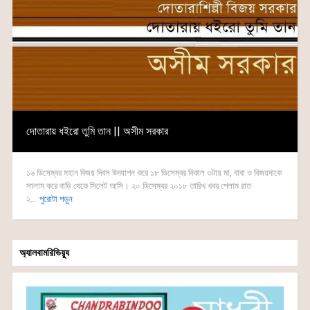
দোতারায় ধইরো তুমি তান || অসীম সরকার
১৬ ডিসেম্বর মহান বিজয় দিবস উদযাপন করে ১৮ ডিসেম্বর বিকাল ৩টায় মা, বাবা ও বিজয়দাকে
সালাম করে বাড়ি থেকে সিলেট আসি। ২০ ডিসেম্বর ২০১৮ তারিখ খবর পেলাম রাত
২...
পুরোটা পড়ুন
অ্যালবামরিভিয়্যু