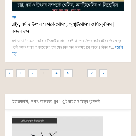
গদ্য
রাষ্ট্র, ধর্ম ও উৎসব সম্পর্কে থেসিস, অ্যান্টিথেসিস ও সিন্থেসিস ||
কাজল দাস
এখানে থেসিস হলো, ধর্ম যার উৎসবটাও তার। কেউ যদি তার নিজের ধর্মের বাইরে গিয়ে অন্য
ধর্মের উৎসব পালন না করতে চায় তার সেই সিদ্ধান্ত অবশ্যই ঠিক আছে। কিন্ত স...
পুরোটা
পড়ুন
…
1
2
3
4
5
7
টেরাটোমার্টা, অর্থাৎ আমাদের মুখ : এন্টিভাইরাল চিত্রপ্রদর্শনী