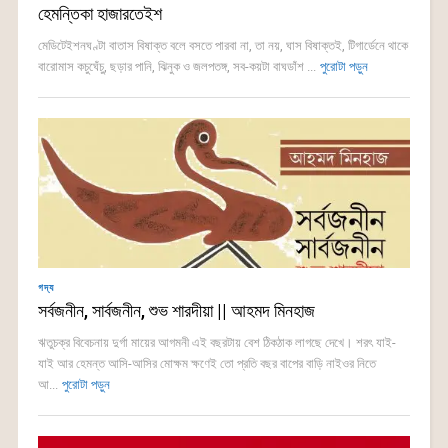
হেমন্তিকা হাজারতেইশ
মেডিটেইশনঘণ্টা বাতাস বিষাক্ত বলে বসতে পারবা না, তা নয়, ঘাস বিষাক্তই, টিগার্ডেনে থাকে
বারোমাস কচুঘেঁচু, ছড়ার পানি, ঝিনুক ও জলপতঙ্গ, সব-কয়টা বাঘডাঁশ ...
পুরোটা পড়ুন
গদ্য
সর্বজনীন, সার্বজনীন, শুভ শারদীয়া || আহমদ মিনহাজ
ঋতুচক্র বিবেচনায় দুর্গা মায়ের আগমনী এই বছরটায় বেশ ঠিকঠাক লাগছে দেখে। শরৎ যাই-
যাই আর হেমন্ত আসি-আসির মোক্ষম ক্ষণেই তো প্রতি বছর বাপের বাড়ি নাইওর নিতে
আ...
পুরোটা পড়ুন