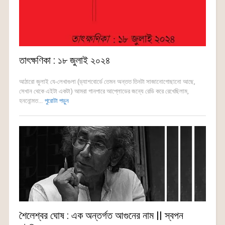
তাৎক্ষণিকা : ১৮ জুলাই ২০২৪
আঠারো জুলাই যে-লেখাগুলা (ড্যাশবোর্ডে তেমন অন্তত তিনটা সাজানোগোছানো আছে,
সেখান থেকে এইটা একটা) আমরা গানপারে আপ্লোডের জন্যে রেডি করে রেখেছিলাম,
হননোন্মত...
পুরোটা পড়ুন
শৈলেশ্বর ঘোষ : এক অন্তর্গত আগুনের নাম || স্বপন