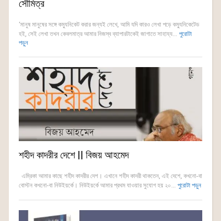
সৌমিত্র
‘মানুষ মানুষের সঙ্গে কম্যুনিকেট করার জন্যই লেখে, আমি যদি কারও লেখা পড়ে কম্যুনিকেটেড
হই, সেই লেখা তখন কেবলমাত্র আমার নিজস্ব ব্যাপারটাকেই জাগাতে সাহায্য...
পুরোটা
পড়ুন
শহীদ কাদরীর দেশে || বিজয় আহমেদ
এম্রিকা আমার কাছে শহীদ কাদরীর দেশ। এখানে শহীদ কাদরী থাকতেন, এই দেশে, কখনো-বা
বোস্টন কখনো-বা নিউইয়র্কে। নিউইয়র্কে আমার প্রথম যাওয়ার সুযোগ হয় ২০...
পুরোটা পড়ুন