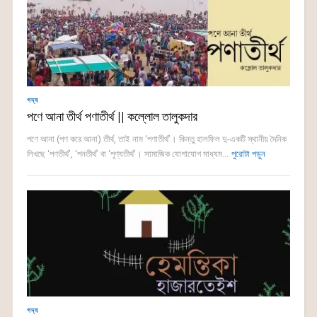
গদ্য
পণে আনা তীর্থ পণাতীর্থ || কল্লোল তালুকদার
পণে আনা (পণ করে আনা) তীর্থ, তাই নাম ‘পণাতীর্থ’। কিন্তু হালফিল দু-একটি স্থানীয় দৈনিক
লিখছে ‘পণতীর্থ’, ‘পনতীর্থ’ বা ‘পূণ্যতীর্থ’। সামাজিক যোগাযোগ মাধ্যম...
পুরোটা পড়ুন
গদ্য