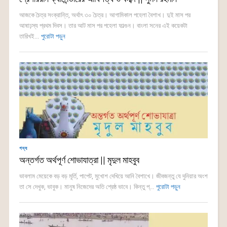
আজকে চৈত্র সংক্রান্তি, অর্থাৎ ৩০ চৈত্র। আগামিকাল পহেলা বৈশাখ। দুই মাস পর
আষাঢ়স্য প্রথম দিবস। তার আট মাস পর পহেলা ফাল্গুন। বাংলা সনের এই কয়েকটা
তারিখই...
পুরোটা পড়ুন
গদ্য
অন্তর্গত অর্থপূর্ণ শোভাযাত্রা || মৃদুল মাহবুব
ভাবলাম মেয়েকে বড় বড় মূ‌র্তি, পাপেট, মুখোশ দে‌খিয়ে আনি বৈশাখে। জীবজন্তু যে দ‌ু‌নিয়ার অংশ
তা সে দেখুক, ভাবুক। মানুষ নিজেদের অতি শ্রেষ্ঠ ভাবে। কিন্তু প্...
পুরোটা পড়ুন