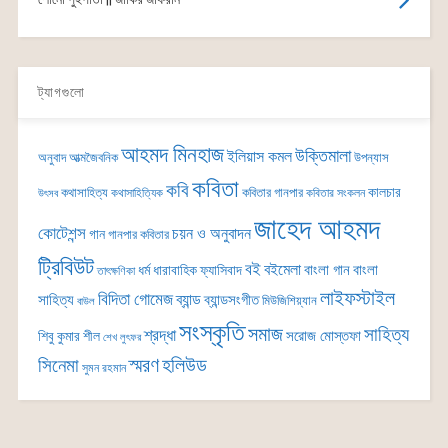
ট্যাগগুলো
আহমদ মিনহাজ
উক্তিমালা
ইলিয়াস কমল
অনুবাদ
আত্মজৈবনিক
উপন্যাস
কবিতা
কবি
কালচার
কথাসাহিত্য
কবিতার গানপার
কথাসাহিত্যিক
কবিতার সংকলন
উৎসব
জাহেদ আহমদ
কোটেশন্স
চয়ন ও অনুবাদন
গান
গানপার কবিতার
ট্রিবিউট
বই
বইমেলা
বাংলা গান
বাংলা
ধর্ম
ধারাবাহিক
ফ্যাসিবাদ
তাৎক্ষণিকা
লাইফস্টাইল
বিদিতা গোমেজ
ব্যান্ড
সাহিত্য
ব্যান্ডসংগীত
মিউজিশিয়্যান
বাউল
সংস্কৃতি
সমাজ
সাহিত্য
শ্রদ্ধা
সরোজ মোস্তফা
শিবু কুমার শীল
শেখ লুৎফর
সিনেমা
স্মরণ
হলিউড
সুমন রহমান