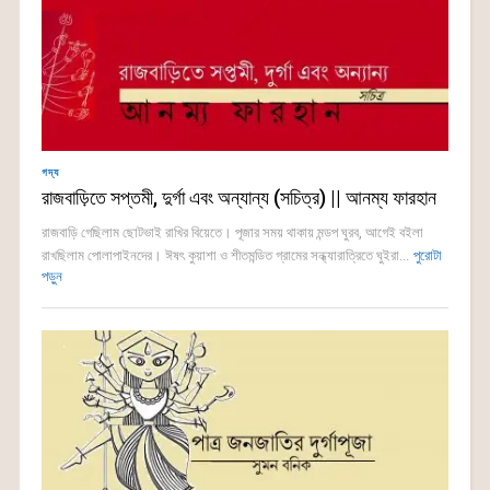
গদ্য
রাজবাড়িতে সপ্তমী, দুর্গা এবং অন্যান্য (সচিত্র) || আনম্য ফারহান
রাজবাড়ি গেছিলাম ছোটভাই রাখির বিয়েতে। পূজার সময় থাকায় মন্ডপ ঘুরব, আগেই বইলা
রাখছিলাম পোলাপাইনদের। ঈষৎ কুয়াশা ও শীতমন্ডিত গ্রামের সন্ধ্যারাত্রিতে ঘুইরা...
পুরোটা
পড়ুন