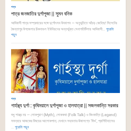
গদ্য
পাত্র জনজাতির দুর্গাপূজা || সুমন বনিক
আদিবাসী পাত্র সম্প্রদায়ের সঙ্গে দুর্গোৎসব উদযাপন — অনুভূতিতে আঁচড় কেটেছে! সিলেটের
জৈন্তাপুর উপজেলার চিকনাগুল ইউনিয়নের অন্তর্ভুক্ত সেনাপতিটিলায় আদিবাসী...
পুরোটা
পড়ুন
গদ্য
গার্হস্থ্য দুর্গা : কৃষিময়ালে দুর্গাপূজা ও হালযাত্রা || সজলকান্তি সরকার
শুধু শাস্ত্র নয় — লোকপুরাণ (Myth), লোককথা (Folk Talk) ও কিংবদন্তি (Legend)
সমন্বয়ে আজকের বিষয়ের আলোকপাত; যেখানে সভ্যতার ঊষালগ্নে ‘মিথ’, প্রাগিতিহাসের
...
পুরোটা পড়ুন