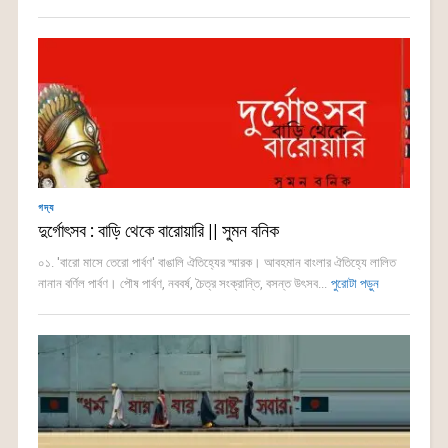
গদ্য
দুর্গোৎসব : বাড়ি থেকে বারোয়ারি || সুমন বনিক
০১. 'বারো মাসে তেরো পার্বণ' বাঙালি ঐতিহ্যের স্মারক। আবহমান বাংলার ঐতিহ্যে লালিত
নানান বর্ণিল পার্বণ। পৌষ পার্বণ, নববর্ষ, চৈত্র সংক্রান্তি, বসন্ত উৎসব...
পুরোটা পড়ুন