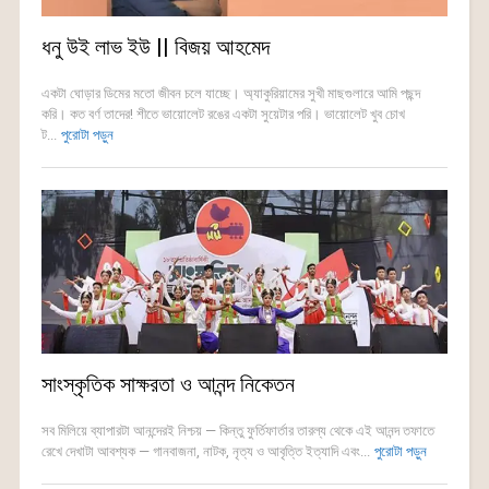
ধনু উই লাভ ইউ || বিজয় আহমেদ
একটা ঘোড়ার ডিমের মতো জীবন চলে যাচ্ছে। অ্যাকুরিয়ামের সুখী মাছগুলারে আমি পছন্দ
করি। কত বর্ণ তাদের! শীতে ভায়োলেট রঙের একটা সুয়েটার পরি। ভায়োলেট খুব চোখ
ট...
পুরোটা পড়ুন
সাংস্কৃতিক সাক্ষরতা ও আনন্দ নিকেতন
সব মিলিয়ে ব্যাপারটা আনন্দেরই নিশ্চয় — কিন্তু ফুর্তিফার্তার তারল্য থেকে এই আনন্দ তফাতে
রেখে দেখাটা আবশ্যক — গানবাজনা, নাটক, নৃত্য ও আবৃত্তি ইত্যাদি এবং...
পুরোটা পড়ুন