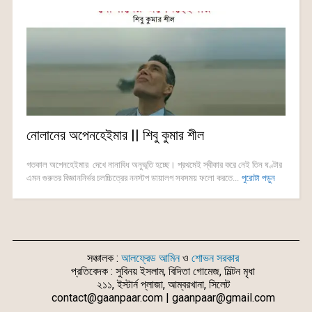
নোলানের অপেনহেইমার || শিবু কুমার শীল
গতকাল অপেনহেইমার দেখে নানাবিধ অনুভূতি হচ্ছে। প্রথমেই স্বীকার করে নেই তিন ঘণ্টার
এমন গুরুতর বিজ্ঞাননির্ভর চলচ্চিত্রের ননস্টপ ডায়ালগ সবসময় ফলো করতে...
পুরোটা পড়ুন
সঞ্চালক :
আলফ্রেড আমিন
ও
শোভন সরকার
প্রতিবেদক : সুবিনয় ইসলাম, বিদিতা গোমেজ, মিল্টন মৃধা
২১১, ইস্টার্ন প্লাজা, আম্বরখানা, সিলেট
contact@gaanpaar.com | gaanpaar@gmail.com
_________________________