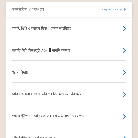
সাম্প্রতিক পোস্টগুলো
সবগুলো একসাথে
কন্সার্ট, শিল্পী ও বর্বরের ভিড় || হাসান শাহরিয়ার
ফরেস্ট সিটি দিনপত্রী / ১৩ || পাপড়ি রহমান
শ্রাবণবিদায়
জাকির জাফরান, বাংলা কবিতার তিন দশকের তবিলদার
শোনো পুঁইপাতা, জাকির জাফরান ও এক গার্ডেনারের গান
শোনো পুঁইপাতা || জাকির জাফরান