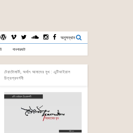
অনুসন্ধান
তা
গানপারঘাট
টেরাটোমার্টা, অর্থাৎ আমাদের মুখ : এন্টিভাইরাল
চিত্রপ্রদর্শনী