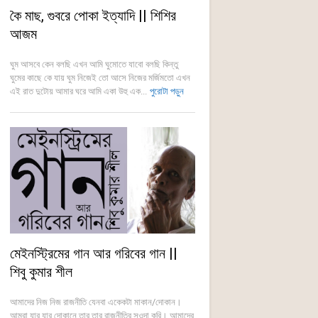
কৈ মাছ, গুবরে পোকা ইত্যাদি || শিশির
আজম
ঘুম আসবে কেন বলছি এখন আমি ঘুমোতে যাবো বলছি কিন্তু
ঘুমের কাছে কে যায় ঘুম নিজেই তো আসে নিজের মর্জিমতো এখন
এই রাত দুটোয় আমার ঘরে আমি একা উহু এক...
পুরোটা পড়ুন
মেইনস্ট্রিমের গান আর গরিবের গান ||
শিবু কুমার শীল
আমাদের নিজ নিজ রাজনীতি যেনবা একেকটা মাকান/দোকান।
আমরা যার যার দোকানে তার তার রাজনীতির সওদা করি। আমাদের