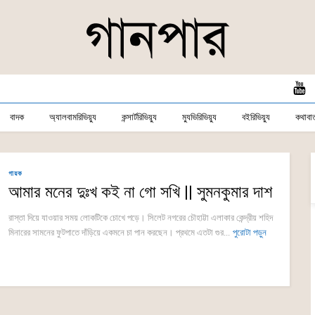
বাদক
অ্যালবামরিভিয়্যু
কন্সার্টরিভিয়্যু
ম্যুভিরিভিয়্যু
বইরিভিয়্যু
কথাবার্
গায়ক
আমার মনের দুঃখ কই না গো সখি || সুমনকুমার দাশ
রাস্তা দিয়ে যাওয়ার সময় লোকটিকে চোখে পড়ে। সিলেট নগরের চৌহাট্টা এলাকার কেন্দ্রীয় শহিদ
মিনারের সামনের ফুটপাতে দাঁড়িয়ে একমনে চা পান করছেন। প্রথমে এতটা গুর...
পুরোটা পড়ুন