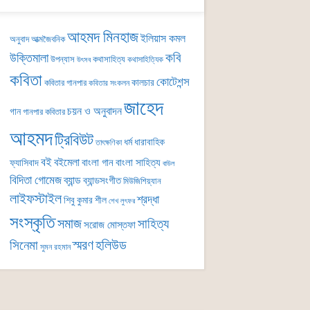
আহমদ মিনহাজ
ইলিয়াস কমল
অনুবাদ
আত্মজৈবনিক
কবি
উক্তিমালা
উপন্যাস
কথাসাহিত্য
কথাসাহিত্যিক
উৎসব
কবিতা
কোটেশন্স
কালচার
কবিতার গানপার
কবিতার সংকলন
জাহেদ
চয়ন ও অনুবাদন
গান
গানপার কবিতার
আহমদ
ট্রিবিউট
ধর্ম
ধারাবাহিক
তাৎক্ষণিকা
বই
বইমেলা
বাংলা গান
বাংলা সাহিত্য
ফ্যাসিবাদ
বাউল
বিদিতা গোমেজ
ব্যান্ড
ব্যান্ডসংগীত
মিউজিশিয়্যান
লাইফস্টাইল
শ্রদ্ধা
শিবু কুমার শীল
শেখ লুৎফর
সংস্কৃতি
সমাজ
সাহিত্য
সরোজ মোস্তফা
সিনেমা
স্মরণ
হলিউড
সুমন রহমান