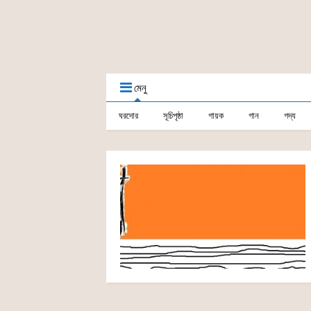
মেনু
ঘরদোর
সূচিপৃষ্ঠা
গায়ক
গান
গদ্য