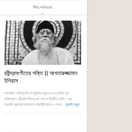
শীর্ষ পোস্টগুলো
রবীন্দ্রসংগীতের শক্তি || আখতারুজ্জামান
ইলিয়াস
তথাকথিত পাকিস্তানি সংস্কৃতির অজুহাতে তৎকালীন পূর্ব-
পাকিস্তানে রবীন্দ্রসংগীতের চর্চা কখনো স্তিমিত হয়নি। বরং
সরকারি প্রচারমাধ্যমগুলো রাজনীতিপ্রচার ও সংস...
পুরোটা পড়ুন