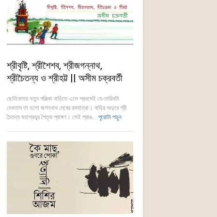
শ্রীবৃষ্টি, শ্রীশৈশব, শ্রীজগন্নাথ,
শ্রীচৈতন্য ও শ্রীহট্ট || অসীম চক্রবর্তী
ছোটবেলায় নতুন পঞ্জিকা বাড়িতে এলে প্রথমেই যে-তারিখটা
দেখতাম তা হলো জগন্নাথ দেবের রথযাত্রা। বাড়ির অদুরে শ্রী
চৈতন্য মহাপ্রভুর পৈতৃক প্রাঙ্গণ। সেই প্রাঙ...
পুরোটা পড়ুন