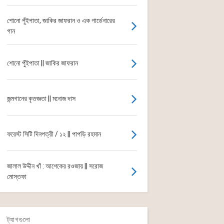
শোনো পুঁইপাতা, জাকির জাফরান ও এক গার্ডেনারের
গান
শোনো পুঁইপাতা || জাকির জাফরান
জন্মগানের কৃতজ্ঞতা || মনোজ দাস
ফরেস্ট সিটি দিনপত্রী / ১২ || পাপড়ি রহমান
জালাল উদ্দীন খাঁ : আশেকের রওজায় || সরোজ
মোস্তফা
ট্যাগগুলো