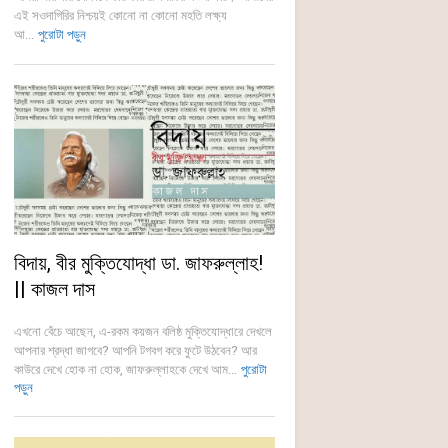
এই সওদাগিরির নিশ্চয়ই কোনো না কোনো মহতি লক্ষ্য
আ...
পুরোটা পড়ুন
বিদায়, বীর মুক্তিযোদ্ধা ডা. জাফরুল্লাহ!
|| কাজল দাস
এখনো বেঁচে আছেন, এ-রকম কয়জন বলিষ্ঠ মুক্তিযোদ্ধারে দেখলে
আপনার শ্রদ্ধা জাগবে? আপনি টগবগ করে ফুটে উঠবেন? আর
কাউরে দেখে হোক না হোক, জাফরুল্লাহকে দেখে আম...
পুরোটা
পড়ুন