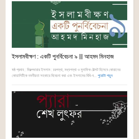
ইসলামবীক্ষণ : একটি পুনর্বিবেচনা ৯ || আহমদ মিনহাজ
ষষ্ঠ প্রবাহ : বিকল্পধারার ইসলাম : চরপন্থা, মধ্যপন্থা ও মুনাফিক টেক্সট হিসেবে কোরানের
কোয়ালিটিকে নমনীয়তা সহকারে বিবেচনা করা এবং ইসলামের বিধি-ব...
পুরোটা পড়ুন