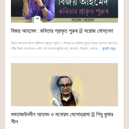
বিজয় আহমেদ : কবিতার প্রাকৃত পুরুষ || সরোজ মোস্তফা
বিজয় আহমেদ বাংলা কবিতার প্রাকৃত পুরুষ। পৌষের যে-মহিমায় সুন্দর হয়েছে বাংলার প্রান্তর,
নদীর বিজন লোকালয়—কবি সেই জনসংস্কৃতির শব্দ, আখ্যান, বিশ্বাস, আচার-...
পুরোটা পড়ুন
মমতাজউদদীন আহমদ ও মনোরম মেলোড্রামা || শিবু কুমার
শীল