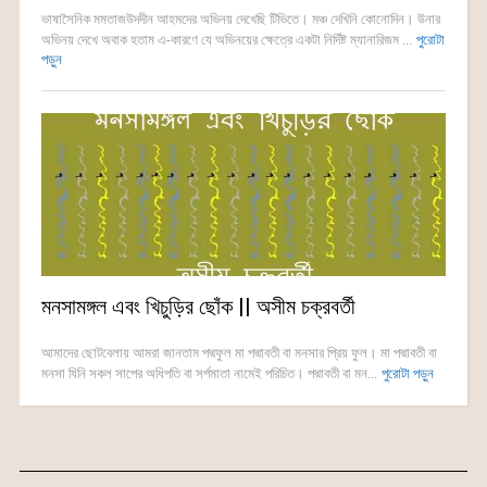
ভাষাসৈনিক মমতাজউদদীন আহমদের অভিনয় দেখেছি টিভিতে। মঞ্চ দেখিনি কোনোদিন। উনার
অভিনয় দেখে অবাক হতাম এ-কারণে যে অভিনয়ের ক্ষেত্রে একটা নির্দিষ্ট ম্যানারিজম ...
পুরোটা
পড়ুন
মনসামঙ্গল এবং খিচুড়ির ছোঁক || অসীম চক্রবর্তী
আমাদের ছোটবেলায় আমরা জানতাম পদ্মফুল মা পদ্মাবতী বা মনসার প্রিয় ফুল। মা পদ্মাবতী বা
মনসা যিনি সকল সাপের অধিপতি বা সর্পমাতা নামেই পরিচিত। পদ্মাবতী বা মন...
পুরোটা পড়ুন