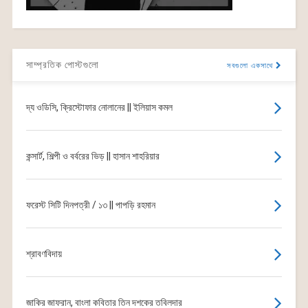
সাম্প্রতিক পোস্টগুলো
সবগুলো একসাথে
দ্য ওডিসি, ক্রিস্টোফার নোলানের || ইলিয়াস কমল
কন্সার্ট, শিল্পী ও বর্বরের ভিড় || হাসান শাহরিয়ার
ফরেস্ট সিটি দিনপত্রী / ১৩ || পাপড়ি রহমান
শ্রাবণবিদায়
জাকির জাফরান, বাংলা কবিতার তিন দশকের তবিলদার