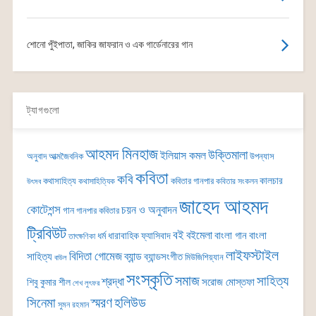
শোনো পুঁইপাতা, জাকির জাফরান ও এক গার্ডেনারের গান
ট্যাগগুলো
আহমদ মিনহাজ
উক্তিমালা
ইলিয়াস কমল
অনুবাদ
আত্মজৈবনিক
উপন্যাস
কবিতা
কবি
কালচার
কথাসাহিত্য
কবিতার গানপার
কথাসাহিত্যিক
কবিতার সংকলন
উৎসব
জাহেদ আহমদ
কোটেশন্স
চয়ন ও অনুবাদন
গান
গানপার কবিতার
ট্রিবিউট
বই
বইমেলা
বাংলা গান
বাংলা
ধর্ম
ধারাবাহিক
ফ্যাসিবাদ
তাৎক্ষণিকা
লাইফস্টাইল
বিদিতা গোমেজ
ব্যান্ড
সাহিত্য
ব্যান্ডসংগীত
মিউজিশিয়্যান
বাউল
সংস্কৃতি
সমাজ
সাহিত্য
শ্রদ্ধা
সরোজ মোস্তফা
শিবু কুমার শীল
শেখ লুৎফর
সিনেমা
স্মরণ
হলিউড
সুমন রহমান