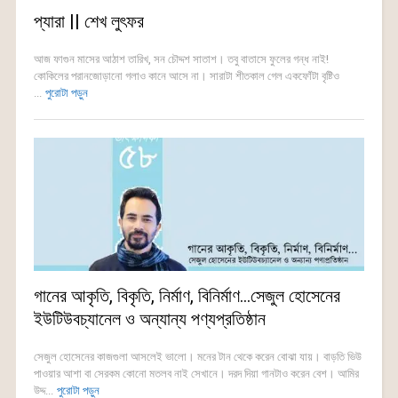
প্যারা || শেখ লুৎফর
আজ ফাগুন মাসের আঠাশ তারিখ, সন চৌদ্দশ সাতাশ। তবু বাতাসে ফুলের গন্ধ নাই!
কোকিলের পরানজোড়ানো গলাও কানে আসে না। সারাটা শীতকাল গেল একফোঁটা বৃষ্টিও
...
পুরোটা পড়ুন
গানের আকৃতি, বিকৃতি, নির্মাণ, বিনির্মাণ…সেজুল হোসেনের
ইউটিউবচ্যানেল ও অন্যান্য পণ্যপ্রতিষ্ঠান
সেজুল হোসেনের কাজগুলা আসলেই ভালো। মনের টান থেকে করেন বোঝা যায়। বাড়তি ভিউ
পাওয়ার আশা বা সেরকম কোনো মতলব নাই সেখানে। দরদ দিয়া গানটাও করেন বেশ। আমির
উদ্দ...
পুরোটা পড়ুন