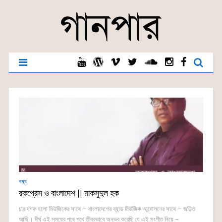
গদ্য
রকপ্রেস ও বাংলাদেশ || মাকসুদুল হক
চার দশক হলো মিউজিকের সাথে – বাংলাদেশের ব্যান্ড মিউজিক আন্দোলনের সাথে – জড়িত
আছি। দীর্ঘ এই সময়ের পথে পথে তীব্রভাবে অনুভব করেছি যে এই সংগীত নিয়ে –