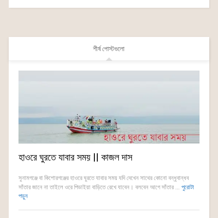
শীর্ষ পোস্টগুলো
হাওরে ঘুরতে যাবার সময় || কাজল দাস
সুনামগঞ্জে বা কিশোরগঞ্জের হাওরে ঘুরতে যাবার সময় যদি দেখেন সাথের কোনো বন্ধুবান্ধব
সাঁতার জানে না তাইলে ওরে পিডাইয়া বাড়িতে রেখে যাবেন। বলবেন আগে সাঁতার ...
পুরোটা
পড়ুন