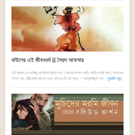
বাউলের এই জীবনধর্ম || সৈয়দ আফসার
এই ব্রহ্মাণ্ডে সবকিছু জাগতিক নিয়মে চলে। জলের খলবল ধ্বনি, মাটির সোঁদা ঘ্রাণ, বাতাসের
শনশন শব্দ, নদীর থৈথৈ জলের খেলা, ধানের মৌ মৌ গন্ধ, — সমস্তকিছুই গান...
পুরোটা পড়ুন