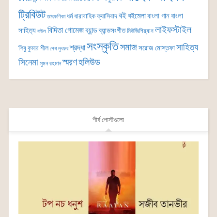
ট্রিবিউট
বই
বইমেলা
বাংলা গান
বাংলা
ধর্ম
ধারাবাহিক
ফ্যাসিবাদ
তাৎক্ষণিকা
লাইফস্টাইল
বিদিতা গোমেজ
ব্যান্ড
সাহিত্য
ব্যান্ডসংগীত
মিউজিশিয়্যান
বাউল
সংস্কৃতি
সমাজ
সাহিত্য
শ্রদ্ধা
সরোজ মোস্তফা
শিবু কুমার শীল
শেখ লুৎফর
সিনেমা
স্মরণ
হলিউড
সুমন রহমান
শীর্ষ পোস্টগুলো