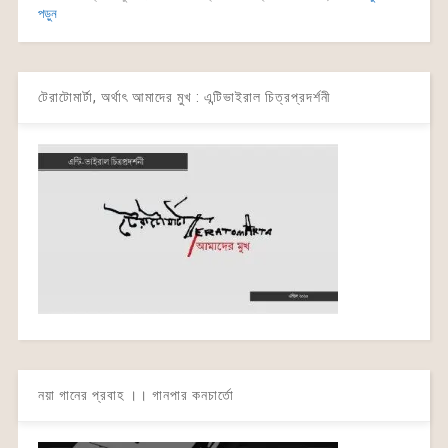
পড়ুন
টেরাটোমার্টা, অর্থাৎ আমাদের মুখ : এন্টিভাইরাল চিত্রপ্রদর্শনী
নয়া গানের প্রবাহ ।। গানপার কনচার্তো