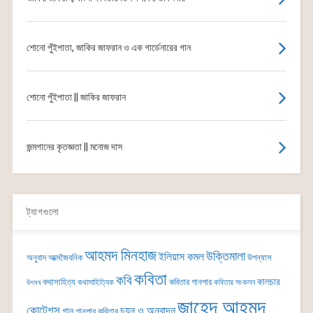
শোনো পুঁইপাতা, জাকির জাফরান ও এক গার্ডেনারের গান
শোনো পুঁইপাতা || জাকির জাফরান
জন্মগানের কৃতজ্ঞতা || মনোজ দাস
ট্যাগগুলো
আহমদ মিনহাজ
উক্তিমালা
ইলিয়াস কমল
অনুবাদ
আত্মজৈবনিক
উপন্যাস
কবিতা
কবি
কালচার
কথাসাহিত্য
কবিতার গানপার
কথাসাহিত্যিক
কবিতার সংকলন
উৎসব
জাহেদ আহমদ
কোটেশন্স
চয়ন ও অনুবাদন
গান
গানপার কবিতার