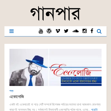
গদ্য
একোলোজি
একটা বই একেবারেই না পড়ে সেটি সম্পর্কে বিশেষজ্ঞ পর্যায়ের মতামত রাখা আজকাল বোধগম্য
কারণেই অসম্ভব কিছু নয়। সর্বকালেই মিথ্যাবাদী একশ্রেণির পাঠক থাকে, এদের...
পুরোটা