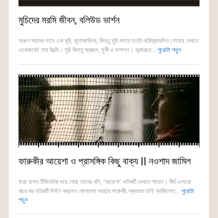
মুচিদের মরমি জীবন, বলিউড ভার্শন
অরুণ সচদেব নামে এক মুচি, জুতাকারিগর, কিন্তু মুচি বলতে যতটা দারিদ্র‍্যদলিত শোনায় দেখতে
একেবারেই তার উল্টো। মুচি কিন্তু স্বচ্ছল, সুখী ও সম্পন্ন। ভূভারতে...
পুরোটা পড়ুন
ফারুকীর আয়েশা ও প্রাসঙ্গিক কিছু বাক্য || নওশাদ জামিল
যারা বলেন টিভিনাটক মরে গেছে তাদের বলি, ‘আয়েশা’ নাটকটি দেখতে পারেন। দীর্ঘ এগারো
বছর পর নাটকটি নির্মাণ করলেন মোস্তফা সরয়ার ফারুকী; স্বভাবত তাই ব্যক্তিগত...
পুরোটা
পড়ুন