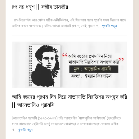
টপ নচ ধনুশ || সজীব তানভীর
গল্প-চিত্রনাট্য আর সেটার সঠিক এক্সিকিউশন, এই সিনেমায় প্রায় পুরোটা সময় স্ক্রিনের সাথে
আটকে রাখবে আপনাকে। যদিও কোনো আহামরি গল্প না; সেই পুরনো গ্...
পুরোটা পড়ুন
আমি বছরের প্রথম দিন নিয়ে মাতামাতি নিরতিশয় অপছন্দ করি
|| আন্তোনিও গ্রামসি
[আন্তোনিও গ্রামসি (১৮৯১-১৯৩৭) তাঁর প্রস্তাবিত ‘সাংস্কৃতিক আধিপত্য’ (ইংরেজিতে
যাকে কালচারাল হেজিমনি বলে) সংক্রান্ত বোঝাপড়া ও লেখাকরার জন্য বোধহয় অধিক
প...
পুরোটা পড়ুন