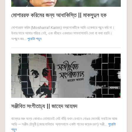
মোশাররফ করিমের জন্য আধাকিস্তি || মাকসুদুল হক
মোশাররফ করিম (Mosharraf Karim) ভদ্রলোকটিকে আমি একেবারে পছন্দ করি না।
উনার সাথে আমার পরিচয় নেই, এবং জীবনে একবারও সামনাসামনি দেখা বা কথা হয়নি।
অপছন্দ কর...
পুরোটা পড়ুন
সঞ্জীবিত সংগীতাঢ্য || জাহেদ আহমদ
বাক্যের শুরু অন্য কোথাও তোমাতেই দেই দাঁড়ি যখন যেখানে নোঙর ফেলেছি সবাইকে আজ
আড়ি — সঞ্জীব চৌধুরী (জোছনাবিহার অ্যালবামে একটা গানের কয়েক চরণ) সঞ্জী...
পুরোটা
পড়ুন