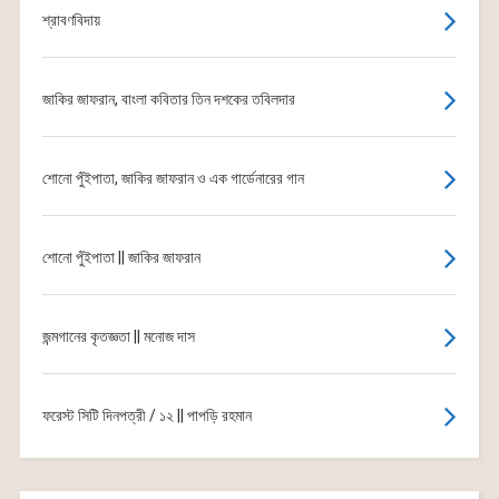
শ্রাবণবিদায়
জাকির জাফরান, বাংলা কবিতার তিন দশকের তবিলদার
শোনো পুঁইপাতা, জাকির জাফরান ও এক গার্ডেনারের গান
শোনো পুঁইপাতা || জাকির জাফরান
জন্মগানের কৃতজ্ঞতা || মনোজ দাস
ফরেস্ট সিটি দিনপত্রী / ১২ || পাপড়ি রহমান