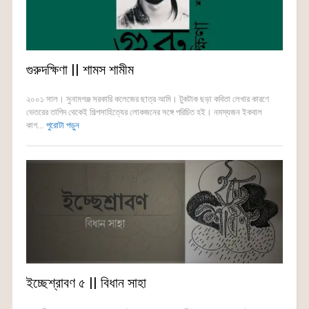
গুরুদক্ষিণা || শামস শামীম
২০০১ সাল। সুনামগঞ্জ সরকারি কলেজের ছাত্র আমি। টুকটাক ছড়া কবিতা লেখার কারণে
ভেতরের তাগিদ থেকেই শিল্পসাহিত্যের লোকজনের সঙ্গে পরিচিত হই। নমস্যজন ইকবাল
কাগ...
পুরোটা পড়ুন
ইচ্ছেশ্রাবণ ৫ || বিধান সাহা