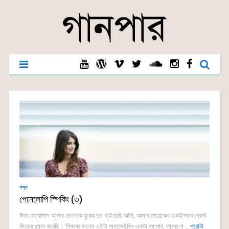
গদ্য
পেনেলোপি স্পিকিং (৩)
টানা তেরোমাস আমার ছেলেকে বুকের দুধ খাইয়েছি আমি, আমার মেয়েকেও একইভাবে ব্রেস্ট
ফিডের প্ল্যান করেছি। শিশুদের জন্যে এইটা অ্যামেইজিং একটা ব্যাপার, তাদের সু...
পুরোটা