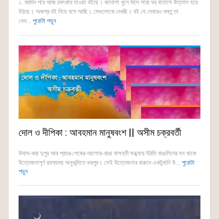
১. বহুদিন পরে আজ চমৎকার হাওয়া বইছে। জানালা খুলে দিলে সারা ঘর বাতাসে উত্তাল হয়ে
উঠছে। অজস্র বই নিয়ে বসে আছি। সেগুলোকে দেখছি। বই যে দেখারও বস্তু তা
ভেব...
পুরোটা পড়ুন
দোল ও দীপিকা : আবহমান মানুষবংশ || অসীম চক্রবর্তী
উদাস-করা দুপুর আর প্রহর-শেষের-আলোয়-রাঙা বাসন্তী সন্ধ্যায় উঠতি বাঙালিদের মন থাকে
উত্তেজনাপূর্ণ রহস্যময় অনুভূতিতে ভরপুর। সেই উত্তেজনার বারুদে একটুখানি উ...
পুরোটা
পড়ুন