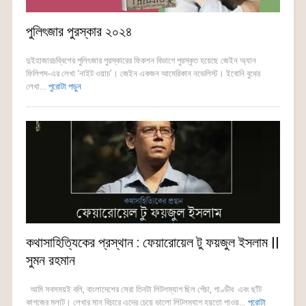
পুলিৎজার পুরস্কার ২০২৪
দুইহাজারচব্বিশের পুলিৎজার পুরস্কারের ফিকশন বিভাগে পুরস্কৃত হয়েছে জেইন অ্যান
ফিলিপস-এর লেখা ‘নাইট ওয়াচ’। জেইন একজন আমেরিকান নভেলিস্ট। ইবোনি বুথের
লেখা...
পুরোটা পড়ুন
কথাসাহিত্যিকের প্রস্থান : ফেয়ারোয়েল টু ফয়জুল ইসলাম ||
সুমন রহমান
আমি সবসময়ই বলি, বাংলাদেশের সেরা তিনটা লিটলম্যাগ ছিল পেঁচা, গাণ্ডীব এবং ছাঁট
কাগজের মলাট। লেখার মান বিচারে এদের চেয়ে ভালো লিটলম্যাগ হয়তো পাওয়...
পুরোটা