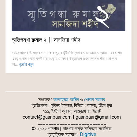
স্মৃতিগন্ধা রুমাল ২ || সানজিদা শহীদ
১৯৯২ সালের ডিসেম্বর মাস। কাকাতুয়ার ঝুঁটির বিষণ্ণতার মতো আমরাও স্মৃতির শহর যশোর
ছেড়ে এলাম। বাবা বদলী হয়ে বগুড়ায় এলেন। উত্তরবঙ্গে তখন কনকনে শীত। মা আর
আ...
পুরোটা পড়ুন
সঞ্চালক :
আলফ্রেড আমিন
ও
শোভন সরকার
প্রতিবেদক : সুবিনয় ইসলাম, বিদিতা গোমেজ, মিল্টন মৃধা
২১১, ইস্টার্ন প্লাজা, আম্বরখানা, সিলেট
contact@gaanpaar.com | gaanpaar@gmail.com
_________________________
© ২০২৫ গানপার | গানপার কর্তৃক সর্বস্বত্ব সংরক্ষিত
প্রাযুক্তিক সহযোগ :
Digitive