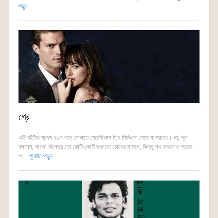
পড়ুন
গ্রে
এই বইটার প্রথম খণ্ড পড়ে ফেলতে পেরেছিলাম ফ্রি পিডিএফ পেয়ে যাওয়াতে। না, ভুল
বললাম, মাগনা বইপত্র তো কোটি-কোটি ছড়ানো চোখের সামনে, কিন্তু শখ থাকলেও পড়তে
পা...
পুরোটা পড়ুন