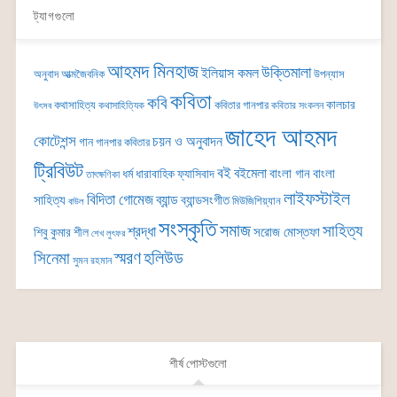
ট্যাগগুলো
আহমদ মিনহাজ
উক্তিমালা
ইলিয়াস কমল
অনুবাদ
আত্মজৈবনিক
উপন্যাস
কবিতা
কবি
কালচার
কথাসাহিত্য
কবিতার গানপার
কথাসাহিত্যিক
কবিতার সংকলন
উৎসব
জাহেদ আহমদ
কোটেশন্স
চয়ন ও অনুবাদন
গান
গানপার কবিতার
ট্রিবিউট
বই
বইমেলা
বাংলা গান
বাংলা
ধর্ম
ধারাবাহিক
ফ্যাসিবাদ
তাৎক্ষণিকা
লাইফস্টাইল
বিদিতা গোমেজ
ব্যান্ড
সাহিত্য
ব্যান্ডসংগীত
মিউজিশিয়্যান
বাউল
সংস্কৃতি
সমাজ
সাহিত্য
শ্রদ্ধা
সরোজ মোস্তফা
শিবু কুমার শীল
শেখ লুৎফর
সিনেমা
স্মরণ
হলিউড
সুমন রহমান
শীর্ষ পোস্টগুলো