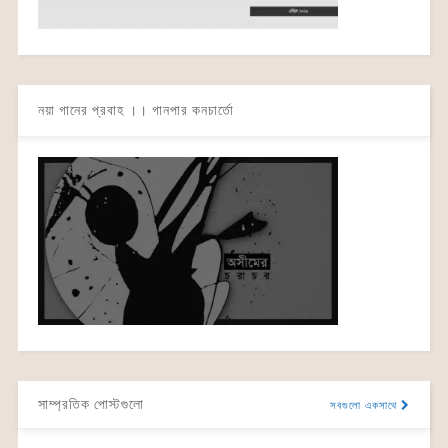
নয়া গানের প্রবাহ ।। গানপার কনচার্তো
সাম্প্রতিক পোস্টগুলো
সবগুলো একসাথে