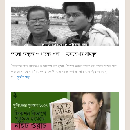
ভালো অন্তর ও গানের গলা || ইফতেখার মাহমুদ
‘নক্ষত্রের রাত’ নাটকে এক জায়গায় বলা হলো, “যাদের অন্তর ভালো হয়, তাদের গানের গলা
অত ভালো হয় না।” যে বলছে কথাটা, তার গানের গলা ভালো। তার প্রিয় বড় বোন,
য...
পুরোটা পড়ুন