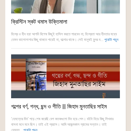
ক্রিস্টিন স্কট থমাস উক্তিমালা
হিংস্র ও হীন হয়া আপনি বিশেষ কিছুই হাসিল করতে পারবেন না; হিংস্রতা আর হীনতার মধ্যে
তেমন ভালোলাগার কিছু থাকতে পারেই না, ভাল্গার থাকে। সেই মানুষই সুন্দর য...
পুরোটা পড়ুন
গল্পের বর্ণ, গন্ধ, ছন্দ ও গীতি || জিহাদ মুনতাছির সাইম
‘হেমন্তের দিন’ পড়ে শেষ করেছি বেশ কতকগুলো দিন হয়ে গেল। বইটা নিয়ে কিছু লিখবার
বাসনা মনে মনে ছিল। তাই এই প্রয়াস। আমি আজন্মকাল গ্রামের সন্তান। তাই
হেমন্ত...
পুরোটা পড়ুন