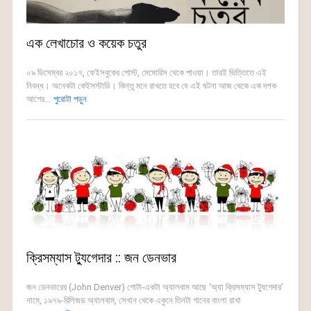
এক লেখাচোর ও কয়েক চতুর
০৯ ডিসেম্বর ২০১৭, ফেইসবুকের পোস্ট, মেমোরিস থেকে পাওয়া। তারই ভিত্তিতে এই
নিবন্ধ। অনেকটা কেইসস্টাডি। কিন্তু মনে রাখতে হবে যে এই ঘটনা আজ থেকে এক দশক
আগের...
পুরোটা পড়ুন
ক্রিসম্যাস ট্যুগেদার :: জন ডেনভার
জন ডেনভারের (John Denver) গোটা-একটা অ্যালবাম আছে ‘অ্যা ক্রিসম্যাস ট্যুগেদার’
নামে, ১৯৭৯-রিলিজড অ্যালবাম, সেখান থেকে একুনে তিনটা গানের বাংলা রাখা