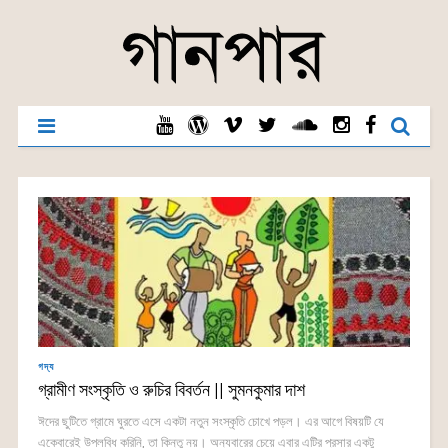
গদ্য
গ্রামীণ সংস্কৃতি ও রুচির বিবর্তন || সুমনকুমার দাশ
ঈদের ছুটিতে গ্রামে ঘুরতে এসে একটা নতুন সংস্কৃতি চোখে পড়ল। এর আগে বিষয়টি যে
একেবারেই উপলব্ধি করিনি, তা কিন্তু নয়। অন্যবারের চেয়ে এবার এটির প্রসার একটু