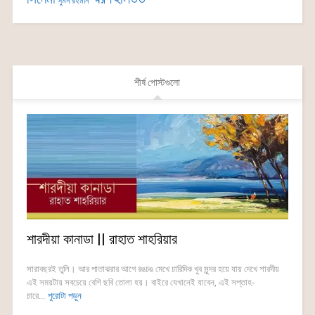
সুমন রহমান
শীর্ষ পোস্টগুলো
শারদীয়া কানাডা || রাহাত শাহরিয়ার
সারাবছরই তুলি। আর পাতাঝরার আগে রঙচঙ মেখে চারিদিক খুব সুন্দর হয়ে যায় দেখে শারদীয়
এই সময়টায় সবচেয়ে বেশি ছবি তোলা হয়। বাইরে যেখানেই যাবেন, এই সপ্তাহ-
চারে...
পুরোটা পড়ুন