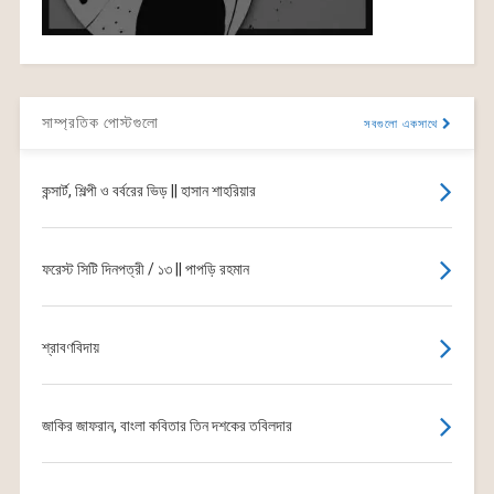
সাম্প্রতিক পোস্টগুলো
সবগুলো একসাথে
কন্সার্ট, শিল্পী ও বর্বরের ভিড় || হাসান শাহরিয়ার
ফরেস্ট সিটি দিনপত্রী / ১৩ || পাপড়ি রহমান
শ্রাবণবিদায়
জাকির জাফরান, বাংলা কবিতার তিন দশকের তবিলদার