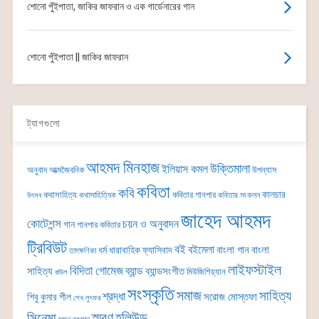
শোনো পুঁইপাতা, জাকির জাফরান ও এক গার্ডেনারের গান
শোনো পুঁইপাতা || জাকির জাফরান
ট্যাগগুলো
আহমদ মিনহাজ
উক্তিমালা
ইলিয়াস কমল
অনুবাদ
আত্মজৈবনিক
উপন্যাস
কবিতা
কবি
কালচার
কথাসাহিত্য
কবিতার গানপার
কথাসাহিত্যিক
কবিতার সংকলন
উৎসব
জাহেদ আহমদ
কোটেশন্স
চয়ন ও অনুবাদন
গান
গানপার কবিতার
ট্রিবিউট
বই
বইমেলা
বাংলা গান
বাংলা
ধর্ম
ধারাবাহিক
ফ্যাসিবাদ
তাৎক্ষণিকা
লাইফস্টাইল
বিদিতা গোমেজ
ব্যান্ড
সাহিত্য
ব্যান্ডসংগীত
মিউজিশিয়্যান
বাউল
সংস্কৃতি
সমাজ
সাহিত্য
শ্রদ্ধা
সরোজ মোস্তফা
শিবু কুমার শীল
শেখ লুৎফর
সিনেমা
স্মরণ
হলিউড