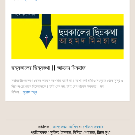
ছন্নকালের ছিন্নকথা || আহমদ মিনহাজ
মহাদুর্যোগের ক্ষণে কেমন আছেন আপনারা জানি না। আশা করি মারি ও সংক্রাম থেকে সুস্থ ও
নিরাপদ রেখেছেন নিজেদেরকে। তাই যেন হয়, তাই যেন থাকেন সবসময়। মন
বিক্ষিপ...
পুরোটা পড়ুন
সঞ্চালক :
আলফ্রেড আমিন
ও
শোভন সরকার
প্রতিবেদক : সুবিনয় ইসলাম, বিদিতা গোমেজ, মিল্টন মৃধা