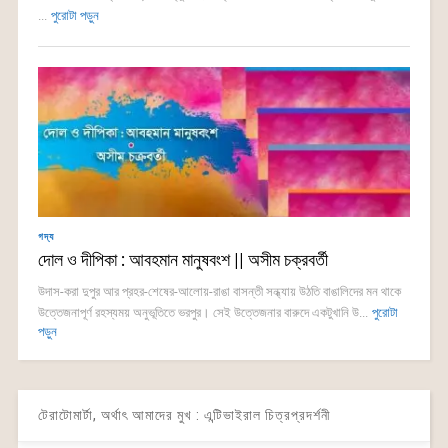
...
পুরোটা পড়ুন
গদ্য
দোল ও দীপিকা : আবহমান মানুষবংশ || অসীম চক্রবর্তী
উদাস-করা দুপুর আর প্রহর-শেষের-আলোয়-রাঙা বাসন্তী সন্ধ্যায় উঠতি বাঙালিদের মন থাকে
উত্তেজনাপূর্ণ রহস্যময় অনুভূতিতে ভরপুর। সেই উত্তেজনার বারুদে একটুখানি উ...
পুরোটা
পড়ুন
টেরাটোমার্টা, অর্থাৎ আমাদের মুখ : এন্টিভাইরাল চিত্রপ্রদর্শনী