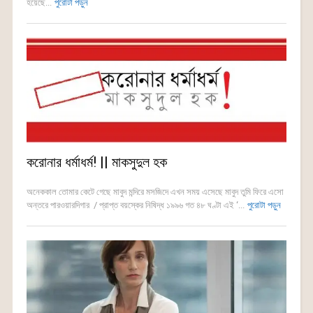
হয়েছে...
পুরোটা পড়ুন
করোনার ধর্মাধর্ম! || মাকসুদুল হক
অনেককাল তোমার কেটে গেছে মাবুদ মন্দিরে মসজিদে এখন সময় এসেছে মাবুদ তুমি ফিরে এসো
অন্তরে পারওয়ারদিগার / প্রাপ্ত বয়স্কের নিষিদ্ধ ১৯৯৬ গত ৪৮ ঘণ্টা এই ‘...
পুরোটা পড়ুন