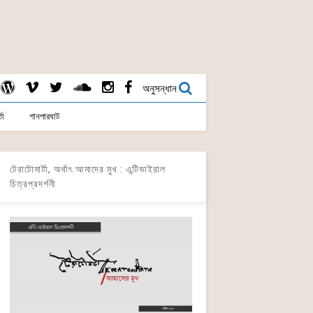
অনুসন্ধান
তা
গানপারঘাট
টেরাটোমার্টা, অর্থাৎ আমাদের মুখ : এন্টিভাইরাল
চিত্রপ্রদর্শনী