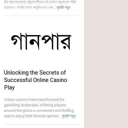
দাঁড় করানোর জন্যে ব্যান্ডসংগীতের এই চলমান আন্দোলনে শরিক
হয়েছেন। গৎবাঁধা বাংলা আধুনিক গান থেক...
পুরোটা পড়ুন
Unlocking the Secrets of
Successful Online Casino
Play
Online casinos have transformed the
gambling landscape, offering players
around the globe a convenient and thrilling
way to enjoy their favorite games...
পুরোটা পড়ুন