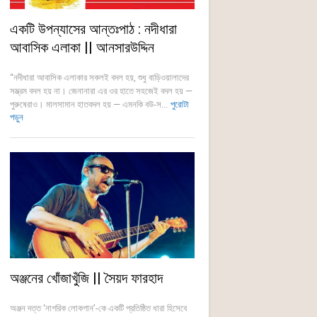
একটি উপন্যাসের আন্তঃপাঠ : নদীধারা
আবাসিক এলাকা || আনসারউদ্দিন
“নদীধারা আবাসিক এলাকার সকলই বদল হয়, শুধু বাড়িওয়ালাদের
সম্ভ্রম বদল হয় না। জেনানারা এর ওর হাতে সহজেই বদল হয় —
পুরুষেরাও। মালসামান হাতবদল হয় — এমনকি বউ-স...
পুরোটা
পড়ুন
অঞ্জনের খোঁজাখুঁজি || সৈয়দ ফারহাদ
অঞ্জন দত্ত ‘নাগরিক লোকগান’-কে একটি প্রতিষ্ঠিত ধারা হিসেবে