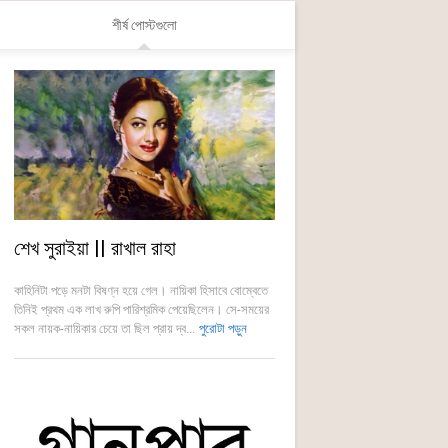
শীর্ষ পোস্টগুলো
শেখ সুরাইয়া || রাখাল রাহা
কাহিনিটা পড়ে মনটা বিষণ্ন হয়ে গেল। নায়িকা হিসাবে বোম্বেতে
তিনিই প্রথম এক লাখ রুপি পারিশ্রমিক পেয়েছিলেন। সে-সময়ের
সকল নায়ক-নায়িকার চেয়ে তা ছিল প্রায় দ্ব...
পুরোটা পড়ুন