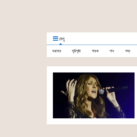
মেনু
ঘরদোর
সূচিপৃষ্ঠা
গায়ক
গান
গদ্য