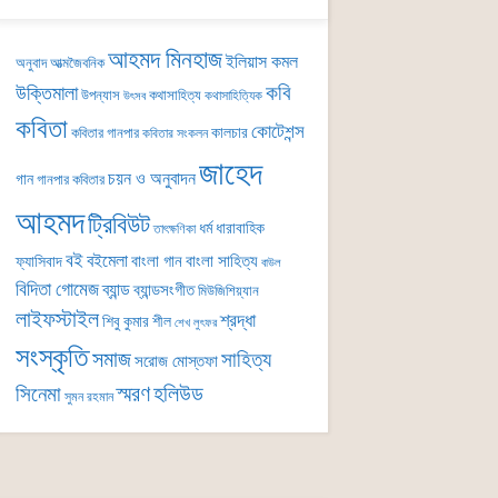
আহমদ মিনহাজ
ইলিয়াস কমল
অনুবাদ
আত্মজৈবনিক
কবি
উক্তিমালা
উপন্যাস
কথাসাহিত্য
কথাসাহিত্যিক
উৎসব
কবিতা
কোটেশন্স
কালচার
কবিতার গানপার
কবিতার সংকলন
জাহেদ
চয়ন ও অনুবাদন
গান
গানপার কবিতার
আহমদ
ট্রিবিউট
ধর্ম
ধারাবাহিক
তাৎক্ষণিকা
বই
বইমেলা
বাংলা গান
বাংলা সাহিত্য
ফ্যাসিবাদ
বাউল
বিদিতা গোমেজ
ব্যান্ড
ব্যান্ডসংগীত
মিউজিশিয়্যান
লাইফস্টাইল
শ্রদ্ধা
শিবু কুমার শীল
শেখ লুৎফর
সংস্কৃতি
সমাজ
সাহিত্য
সরোজ মোস্তফা
সিনেমা
স্মরণ
হলিউড
সুমন রহমান