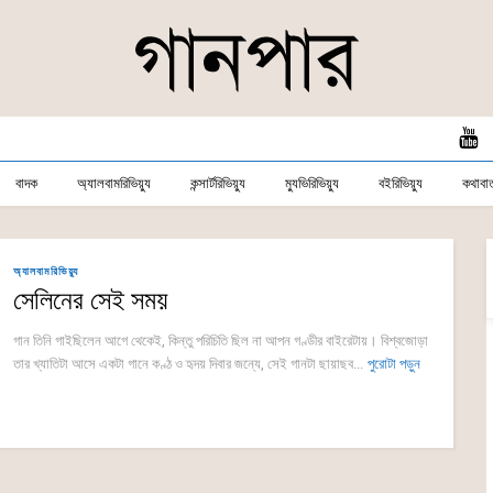
বাদক
অ্যালবামরিভিয়্যু
কন্সার্টরিভিয়্যু
ম্যুভিরিভিয়্যু
বইরিভিয়্যু
কথাবার্
অ্যালবামরিভিয়্যু
সেলিনের সেই সময়
গান তিনি গাইছিলেন আগে থেকেই, কিন্তু পরিচিতি ছিল না আপন গণ্ডীর বাইরেটায়। বিশ্বজোড়া
তার খ্যাতিটা আসে একটা গানে কণ্ঠ ও হৃদয় দিবার জন্যে, সেই গানটা ছায়াছব...
পুরোটা পড়ুন