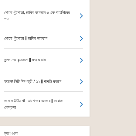
শোনো পুঁইপাতা, জাকির জাফরান ও এক গার্ডেনারের
গান
শোনো পুঁইপাতা || জাকির জাফরান
জন্মগানের কৃতজ্ঞতা || মনোজ দাস
ফরেস্ট সিটি দিনপত্রী / ১২ || পাপড়ি রহমান
জালাল উদ্দীন খাঁ : আশেকের রওজায় || সরোজ
মোস্তফা
ট্যাগগুলো