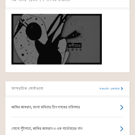
সাম্প্রতিক পোস্টগুলো
সবগুলো একসাথে
জাকির জাফরান, বাংলা কবিতার তিন দশকের তবিলদার
শোনো পুঁইপাতা, জাকির জাফরান ও এক গার্ডেনারের গান