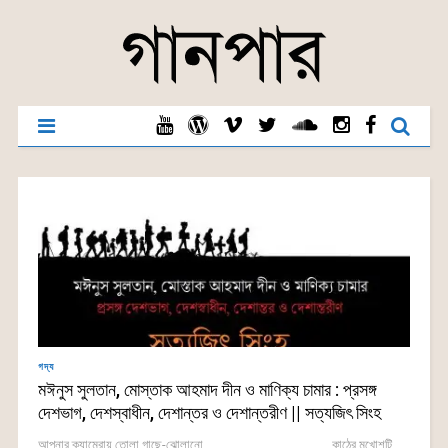
গদ্য
মঈনুস সুলতান, মোস্তাক আহমাদ দীন ও মাণিক্য চামার : প্রসঙ্গ
দেশভাগ, দেশস্বাধীন, দেশান্তর ও দেশান্তরীণ || সত্যজিৎ সিংহ
আপনার ক্যামেরায় তোলা গাছে-ঝোলানো . কাঠের মুখোশটি