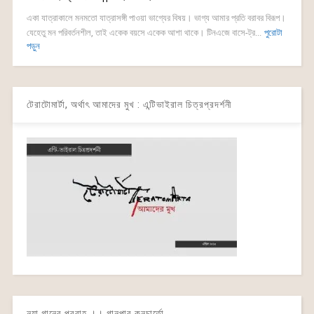
একা যাত্রাকালে মনমতো যাত্রাসঙ্গী পাওয়া ভাগ্যের বিষয়। ভাগ্য আমার প্রতি বরাবর বিরূপ।
যেহেতু মন পরিবর্তনশীল, তাই একেক বয়সে একেক আশা থাকে। টিনএজে বাসে-ট্র...
পুরোটা
পড়ুন
টেরাটোমার্টা, অর্থাৎ আমাদের মুখ : এন্টিভাইরাল চিত্রপ্রদর্শনী
নয়া গানের প্রবাহ ।। গানপার কনচার্তো