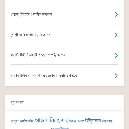
শোনো পুঁইপাতা || জাকির জাফরান
জন্মগানের কৃতজ্ঞতা || মনোজ দাস
ফরেস্ট সিটি দিনপত্রী / ১২ || পাপড়ি রহমান
জালাল উদ্দীন খাঁ : আশেকের রওজায় || সরোজ মোস্তফা
ট্যাগগুলো
আহমদ মিনহাজ
উক্তিমালা
ইলিয়াস কমল
অনুবাদ
আত্মজৈবনিক
উপন্যাস