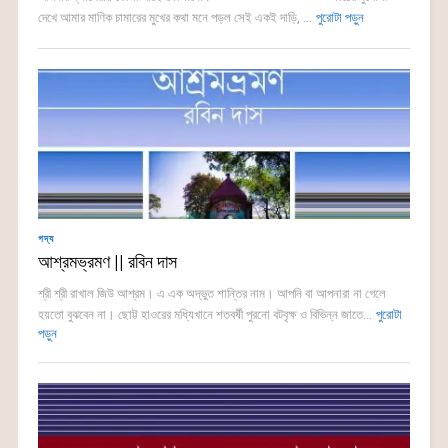
দেখে আমার মাণিক চামারের মুখের কথা মনে পড়ল সেই একই দাড়ি, ...
পুরোটা পড়ুন
গদ্য
আশ্রমভ্রমণ || রবিন দাস
শ্রী শ্রী রাখাল জিউ আশ্রম। এ এক অদ্ভুত শান্তির নাম। আপনি বা আপনারা না গেলে
হয়তো বুঝবেন না। ছোট্ট হাওরের মধ্যিখানে শতবর্ষী পুরনো বটবৃক্ষ ও বিভিন্ন জাতে...
পুরোটা
পড়ুন