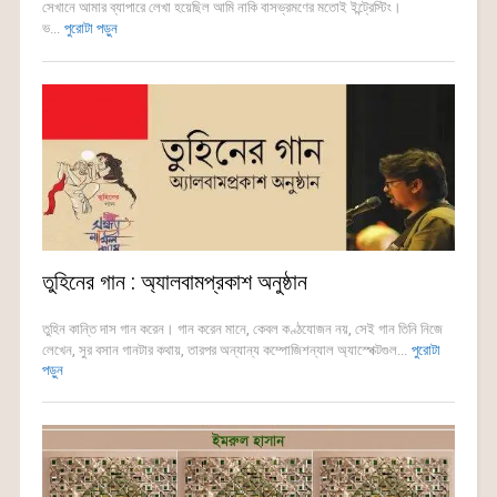
সেখানে আমার ব্যাপারে লেখা হয়েছিল আমি নাকি বাসভ্রমণের মতোই ইন্ট্রেস্টিং।
ভ...
পুরোটা পড়ুন
তুহিনের গান : অ্যালবামপ্রকাশ অনুষ্ঠান
তুহিন কান্তি দাস গান করেন। গান করেন মানে, কেবল কণ্ঠযোজন নয়, সেই গান তিনি নিজে
লেখেন, সুর বসান গানটার কথায়, তারপর অন্যান্য কম্পোজিশন্যাল অ্যাস্পেক্টগুল...
পুরোটা
পড়ুন