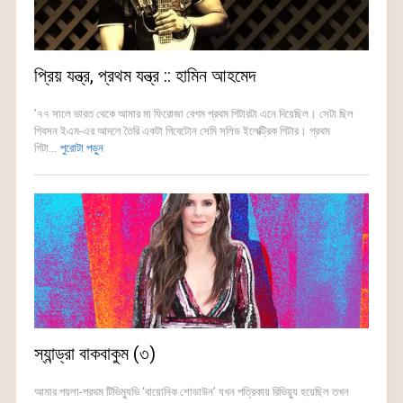
প্রিয় যন্ত্র, প্রথম যন্ত্র :: হামিন আহমেদ
’৭৭ সালে ভারত থেকে আমার মা ফিরোজা বেগম প্রথম গিটারটা এনে দিয়েছিল। সেটা ছিল
গিবসন ইএম-এর আদলে তৈরি একটা গিবেটোন সেমি সলিড ইলেক্ট্রিক গিটার। প্রথম
গিটা...
পুরোটা পড়ুন
স্যান্ড্রা বাকবাকুম (৩)
আমার পয়লা-পরথম টিভিম্যুভি ‘বায়োনিক শোডাউন’ যখন পত্রিকায় রিভিয়্যু হয়েছিল তখন