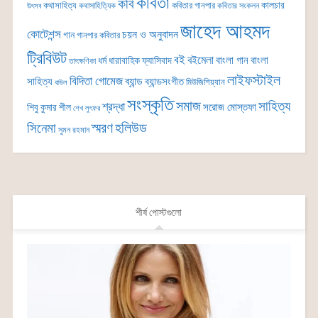
কবিতা
কবি
কালচার
কথাসাহিত্য
কবিতার গানপার
কথাসাহিত্যিক
কবিতার সংকলন
উৎসব
জাহেদ আহমদ
কোটেশন্স
চয়ন ও অনুবাদন
গান
গানপার কবিতার
ট্রিবিউট
বই
বইমেলা
বাংলা গান
বাংলা
ধর্ম
ধারাবাহিক
ফ্যাসিবাদ
তাৎক্ষণিকা
লাইফস্টাইল
বিদিতা গোমেজ
ব্যান্ড
সাহিত্য
ব্যান্ডসংগীত
মিউজিশিয়্যান
বাউল
সংস্কৃতি
সমাজ
সাহিত্য
শ্রদ্ধা
সরোজ মোস্তফা
শিবু কুমার শীল
শেখ লুৎফর
সিনেমা
স্মরণ
হলিউড
সুমন রহমান
শীর্ষ পোস্টগুলো