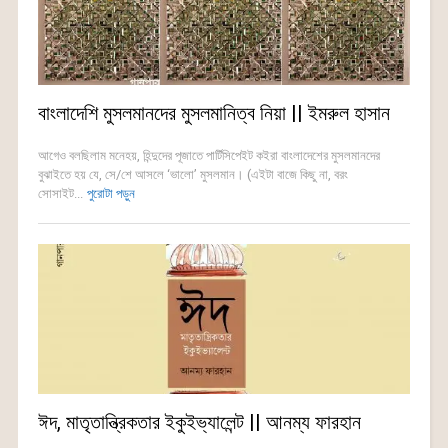
বাংলাদেশি মুসলমানদের মুসলমানিত্ব নিয়া || ইমরুল হাসান
আগেও বলছিলাম মনেহয়, হিন্দুদের পূজাতে পার্টিসিপেইট কইরা বাংলাদেশের মুসলমানদের
বুঝাইতে হয় যে, সে/শে আসলে ‘ভালো’ মুসলমান। (এইটা বাজে কিছু না, বরং
সোসাইট...
পুরোটা পড়ুন
ঈদ, মাতৃতান্ত্রিকতার ইকুইভ্যালেন্ট || আনম্য ফারহান