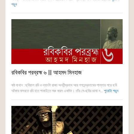
পড়ুন
রবিকবির পরব্রহ্ম ৬ || আহমদ মিনহাজ
ষষ্ঠ বাখান : ছবিয়াল রবি ও ন্যাংটা রাজা অবনীন্দ্রনাথ আর গগনেন্দ্রনাথের পাল্লায় পড়ে ছবি
আঁকার কসরতে রবি হাত পাকাইতে শুরু করল একদিন। তাঁর সে-ছবির ভাষা দ...
পুরোটা পড়ুন