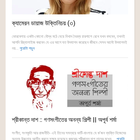
ক্যামেরন ডায়াজ উক্তিনিচয় (৩)
ভোরবেলায় একটা-কোনো বৌদ্ধ মঠে যেয়ে নিখাদ নৈরব্য চারপাশে রেখে যখন বসবেন, তখনই
আপনি রিয়্যালাইজ করবেন যে এর আগে যত উদযাপন করেছেন জীবনে সেসব আদৌ উদযাপনই
নয়...
পুরোটা পড়ুন
শ্রীকান্ত দাশ :: গণসংগীতের অনন্য শিল্পী || অপূর্ব শর্মা
সংগীত, সংস্কৃতি আর রাজনীতি- এই তিনের সমন্বয়ে ভাটি-বাংলায় যে ক’জন ব্যক্তি নিজেদের
অনন্য উচ্চতায় আসীন করতে সক্ষম হয়েছেন কমরেড শ্রীকান্ত দাশ তাদের মধ্যে ...
পুরোটা