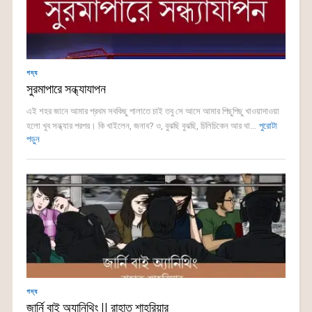
গদ্য
সুরমাপারে সন্ধ্যাযাপন
এই শহর জানে আমার প্রথম সবকিছু পালাতে চাই তবু সে আসে আমার পিছুপিছু খাওয়াদাওয়া
হলো খুব সন্ধ্যার পরপর। কি খাইলেন, জনাব? ও, বুঝছি বুঝছি, চিলিচিকেন আর থা...
পুরোটা
পড়ুন
গদ্য
জার্নি বাই অ্যানিথিং || রাহাত শাহরিয়ার