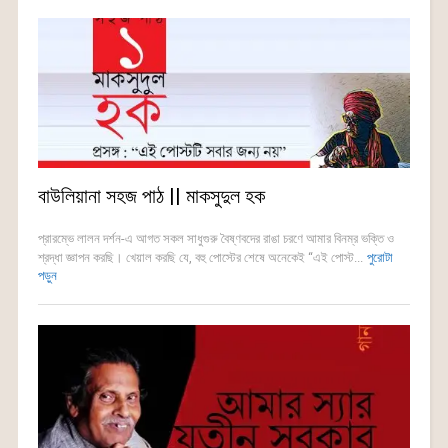
বাউলিয়ানা সহজ পাঠ || মাকসুদুল হক
প্রারম্ভে লালন দর্শন-এ আগত সকল সাধুগুরু বৈষ্ণবদের রাঙা চরণে আমার বিনম্র ভক্তি ও
শ্রদ্ধা জ্ঞাপন করছি। খেয়াল করছি যে, বহু পোস্টের শেষে অনেকেই “এই পোস্ট...
পুরোটা
পড়ুন