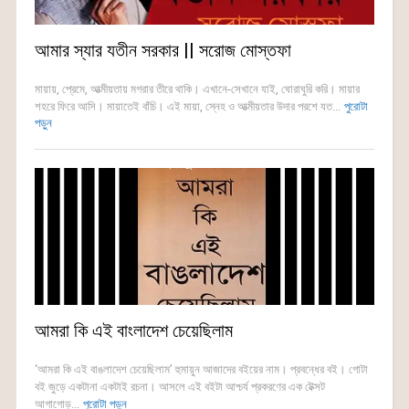
আমার স্যার যতীন সরকার || সরোজ মোস্তফা
মায়ায়, প্রেমে, আত্মীয়তায় মগরার তীরে থাকি। এখানে-সেখানে যাই, ঘোরাঘুরি করি। মায়ার
শহরে ফিরে আসি। মায়াতেই বাঁচি। এই মায়া, স্নেহ ও আত্মীয়তার উদার পরশে যত...
পুরোটা
পড়ুন
আমরা কি এই বাংলাদেশ চেয়েছিলাম
‘আমরা কি এই বাঙলাদেশ চেয়েছিলাম’ হুমায়ুন আজাদের বইয়ের নাম। প্রবন্ধের বই। গোটা
বই জুড়ে একটানা একটাই রচনা। আসলে এই বইটা আশ্চর্য প্রকরণের এক টেক্সট
আগাগোড়...
পুরোটা পড়ুন