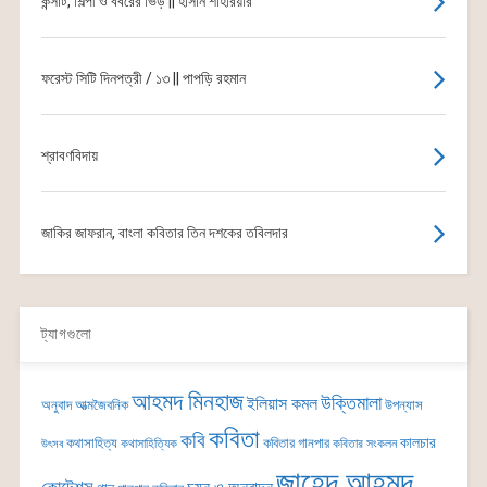
কন্সার্ট, শিল্পী ও বর্বরের ভিড় || হাসান শাহরিয়ার
ফরেস্ট সিটি দিনপত্রী / ১৩ || পাপড়ি রহমান
শ্রাবণবিদায়
জাকির জাফরান, বাংলা কবিতার তিন দশকের তবিলদার
ট্যাগগুলো
আহমদ মিনহাজ
উক্তিমালা
ইলিয়াস কমল
অনুবাদ
আত্মজৈবনিক
উপন্যাস
কবিতা
কবি
কালচার
কথাসাহিত্য
কবিতার গানপার
কথাসাহিত্যিক
কবিতার সংকলন
উৎসব
জাহেদ আহমদ