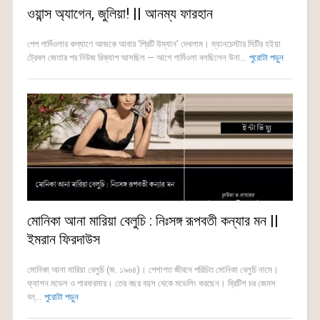
ওয়ান্স অ্যাগেন, জুলিয়া! || আনম্য ফারহান
পেপ গার্দিওলার কল্যাণে আজকে আবার ‘প্রিটি উম্যান’ দেখলাম। ম্যানচেস্টার সিটির হইয়া
ট্রেবল জেতার পর নিউজ রিক্যাপ আসছিল — আগে গার্দিওলা বলছিলেন উনা...
পুরোটা পড়ুন
মোনিকা আনা মারিয়া বেলুচি : নিঃসঙ্গ রূপবতী কন্যার মন ||
ইমরান ফিরদাউস
মোনিকা আনা মারিয়া বেলুচি (জ. ১৯৬৪)। পেশাগত জীবনে পরিচিত মোনিকা বেলুচি নামে।
ফ্যাশন মডেল ও পারফরমার। তের বছর বয়স থেকে মডেলিং করছেন। ব্রিটিশ চর জেমস
বন্...
পুরোটা পড়ুন