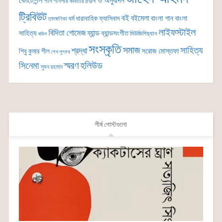
কোটেশন্স
চয়ন ও অনুবাদন
গান
গানপার কবিতার
ট্রিবিউট
বই
বইমেলা
বাংলা গান
বাংলা
ধর্ম
ধারাবাহিক
ফ্যাসিবাদ
তাৎক্ষণিকা
লাইফস্টাইল
বিদিতা গোমেজ
ব্যান্ড
সাহিত্য
ব্যান্ডসংগীত
মিউজিশিয়্যান
বাউল
সংস্কৃতি
সমাজ
সাহিত্য
শ্রদ্ধা
সরোজ মোস্তফা
শিবু কুমার শীল
শেখ লুৎফর
সিনেমা
স্মরণ
হলিউড
সুমন রহমান
শীর্ষ পোস্টগুলো