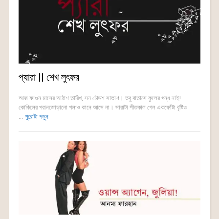
প্যারা || শেখ লুৎফর
আজ ফাগুন মাসের আঠাশ তারিখ, সন চৌদ্দশ সাতাশ। তবু বাতাসে ফুলের গন্ধ নাই!
কোকিলের পরানজোড়ানো গলাও কানে আসে না। সারাটা শীতকাল গেল একফোঁটা বৃষ্টিও
...
পুরোটা পড়ুন