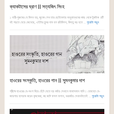
ক্যাকটাসের ঘ্রাণ || সত্যজিৎ সিংহ
১ নারী-পুরুষের যে মিলন হয়, জুবেদ শেখ তার ছোটবেলায় বন্ধুবান্ধবের কাছ থেকে টুকটাক চটি
বই পড়তে যেয়ে জেনেছে, এইটার সুন্দর নাম হল রতিমিলন, কিন্তু বড় হতে ...
পুরোটা পড়ুন
হাওরের সংস্কৃতি, হাওরের গান || সুমনকুমার দাশ
গ্রীষ্মে হাওরের যে-অংশ দিয়ে হেঁটে যেতে হয় বর্ষায় সেখানে মাথাসমান পানি। হেমন্তে যে-
জায়গায় হালচাষ করেন কৃষকেরা, বহু কষ্টে ফসল ফলান, ভরবর্ষায় সেখানটাতেই ...
পুরোটা পড়ুন