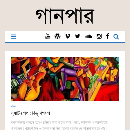
গদ্য
ল্যাটিন পপ : কিছু গপসপ
তথ্যকণিকার আদলে হলেও দুনিয়ার নানা গানের ধারা, ধারণা, ব্যক্তিক ও দলভিত্তিক
গানবাজনার পুরাতনী দিন ও হালজামানা নিয়া আমরা মাঝেমধ্যে আলাপ চালাতে পারি।