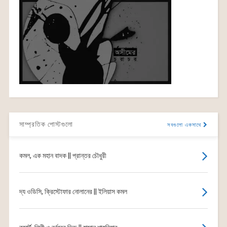
সাম্প্রতিক পোস্টগুলো
সবগুলো একসাথে
কমল, এক মহান বাদক || প্রান্তর চৌধুরী
দ্য ওডিসি, ক্রিস্টোফার নোলানের || ইলিয়াস কমল