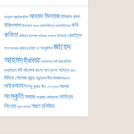
আহমদ মিনহাজ
ইলিয়াস কমল
অনুবাদ
আত্মজৈবনিক
কবি
উক্তিমালা
উপন্যাস
কথাসাহিত্য
কথাসাহিত্যিক
উৎসব
কবিতা
কোটেশন্স
কালচার
কবিতার গানপার
কবিতার সংকলন
জাহেদ
চয়ন ও অনুবাদন
গান
গানপার কবিতার
আহমদ
ট্রিবিউট
ধর্ম
ধারাবাহিক
তাৎক্ষণিকা
বই
বইমেলা
বাংলা গান
বাংলা সাহিত্য
ফ্যাসিবাদ
বাউল
বিদিতা গোমেজ
ব্যান্ড
ব্যান্ডসংগীত
মিউজিশিয়্যান
লাইফস্টাইল
শ্রদ্ধা
শিবু কুমার শীল
শেখ লুৎফর
সংস্কৃতি
সমাজ
সাহিত্য
সরোজ মোস্তফা
সিনেমা
স্মরণ
হলিউড
সুমন রহমান