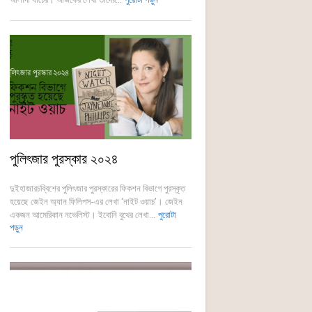
পুলিৎজার পুরস্কার ২০২৪
দুইহাজারচব্বিশের পুলিৎজার পুরস্কারের ফিকশন বিভাগে পুরস্কৃত
হয়েছে জেইন অ্যান ফিলিপস-এর লেখা ‘নাইট ওয়াচ’। জেইন
একজন আমেরিকান নভেলিস্ট। ইবোনি বুথের লেখা...
পুরোটা
পড়ুন