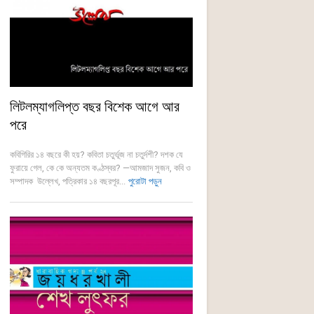
লিটলম্যাগলিপ্ত বছর বিশেক আগে আর
পরে
কবিগিরির ১৪ বছরে কী হয়? কবিতা চতুর্ভূজ না চতুর্দশী? দশক যে
ফুরায়ে গেল, কে কে অন্যতম কণ্ঠস্বর? —আমজাদ সুজন, কবি ও
সম্পাদক উল্লেখ, পত্রিকার ১৪ বছরপূর...
পুরোটা পড়ুন