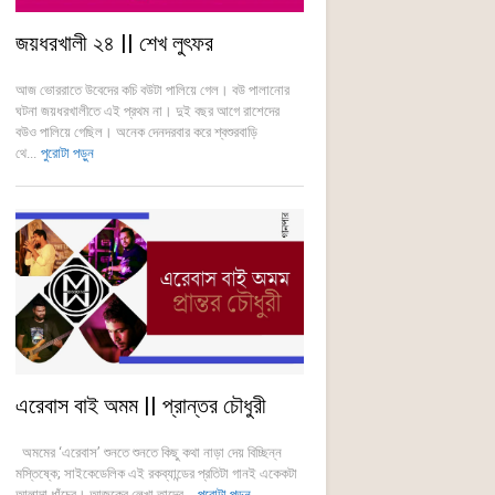
জয়ধরখালী ২৪ || শেখ লুৎফর
আজ ভোররাতে উবেদের কচি বউটা পালিয়ে গেল। বউ পালানোর
ঘটনা জয়ধরখালীতে এই প্রথম না। দুই বছর আগে রাশেদের
বউও পালিয়ে গেছিল। অনেক দেনদরবার করে শ্বশুরবাড়ি
থে...
পুরোটা পড়ুন
এরেবাস বাই অমম || প্রান্তর চৌধুরী
অমমের ‘এরেবাস’ শুনতে শুনতে কিছু কথা নাড়া দেয় বিচ্ছিন্ন
মস্তিষ্কে; সাইকেডেলিক এই রকব্যান্ডের প্রতিটা গানই একেকটা
আলাদা ধাঁচের। আজকের লেখা তাদের...
পুরোটা পড়ুন