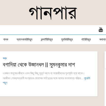
বাদক
অ্যালবামরিভিয়্যু
কন্সার্টরিভিয়্যু
ম্যুভিরিভিয়্যু
বইরিভিয়্যু
কথাবার্
গদ্য
বগাদিয়া থেকে উজানধল || সুমনকুমার দাশ
একজন মানুষের জীবনে এমন কিছু কিছু মুহূর্ত আসে যা সারাজীবনের সুখস্মৃতি হয়ে থাকে।
আজীবন শেকড়সন্ধানী সংগ্রাহক মোহাম্মদ সাইদুরের সঙ্গে আমার যৎসামান্য পরিচয়...
পুরোটা
পড়ুন