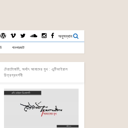
অনুসন্ধান
তা
গানপারঘাট
টেরাটোমার্টা, অর্থাৎ আমাদের মুখ : এন্টিভাইরাল
চিত্রপ্রদর্শনী