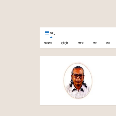
মেনু
ঘরদোর
সূচিপৃষ্ঠা
গায়ক
গান
গদ্য