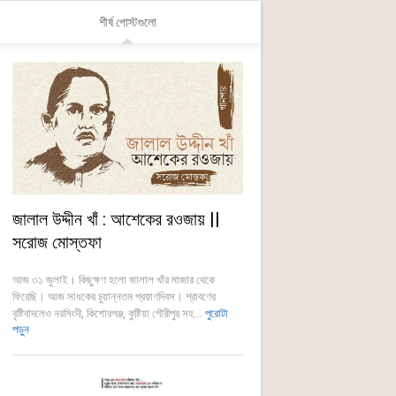
শীর্ষ পোস্টগুলো
জালাল উদ্দীন খাঁ : আশেকের রওজায় ||
সরোজ মোস্তফা
আজ ৩১ জুলাই। কিছুক্ষণ হলো জালাল খাঁর মাজার থেকে
ফিরেছি। আজ সাধকের চুয়ান্নতম প্রয়াণদিবস। শ্রাবণের
বৃষ্টিবাদলেও নরসিংদী, কিশোরগঞ্জ, কুষ্টিয়া গৌরীপুর সহ...
পুরোটা
পড়ুন