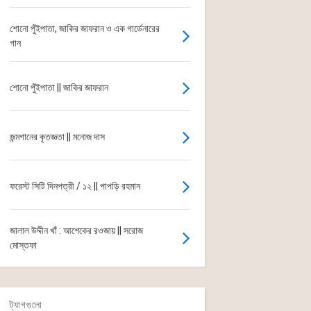
শোনো পুঁইপাতা, জাকির জাফরান ও এক গার্ডেনারের
গান
শোনো পুঁইপাতা || জাকির জাফরান
জন্মগানের কৃতজ্ঞতা || মনোজ দাস
ফরেস্ট সিটি দিনপত্রী / ১২ || পাপড়ি রহমান
জালাল উদ্দীন খাঁ : আশেকের রওজায় || সরোজ
মোস্তফা
ট্যাগগুলো