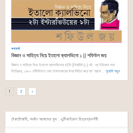
কথাবার্তা
বিজ্ঞান ও সাহিত্য নিয়ে ইতালো ক্যালভিনো ১ || শফিউল জয়
বিজ্ঞান ও সাহিত্য নিয়ে ইতালো ক্যালভিনোর দুইটা ইন্টারভিউ (১) বই : দ্য ইউজেস অফ
লিট্রেচার, ১৯৮০ টেলিভিশনে দেয়া সাক্ষাৎকারের উপর ভিত্তি করে ল্য’ প্রদো ...
পুরোটা পড়ুন
1
2
টেরাটোমার্টা, অর্থাৎ আমাদের মুখ : এন্টিভাইরাল চিত্রপ্রদর্শনী