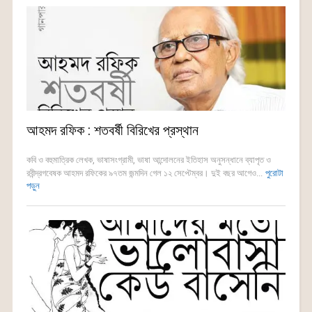
আহমদ রফিক : শতবর্ষী বিরিখের প্রস্থান
কবি ও বহুমাত্রিক লেখক, ভাষাসংগ্রামী, ভাষা আন্দোলনের ইতিহাস অনুসন্ধানে ব্যাপৃত ও
রবীন্দ্রগবেষক আহমদ রফিকের ৯৭তম জন্মদিন গেল ১২ সেপ্টেম্বর। দুই বছর আগেও...
পুরোটা
পড়ুন