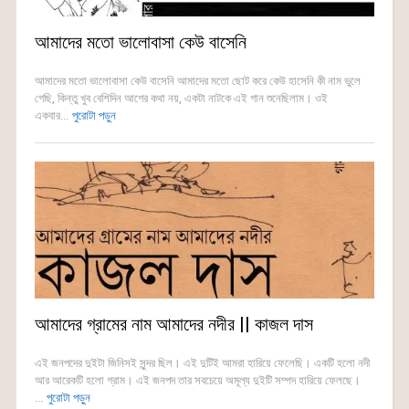
আমাদের মতো ভালোবাসা কেউ বাসেনি
আমাদের মতো ভালোবাসা কেউ বাসেনি আমাদের মতো ছোট করে কেউ হাসেনি কী নাম ভুলে
গেছি, কিন্তু খুব বেশিদিন আগের কথা নয়, একটা নাটকে এই গান শুনেছিলাম। ওই
একবার...
পুরোটা পড়ুন
আমাদের গ্রামের নাম আমাদের নদীর || কাজল দাস
এই জনপদের দুইটা জিনিসই সুন্দর ছিল। এই দুটিই আমরা হারিয়ে ফেলেছি। একটি হলো নদী
আর আরেকটি হলো গ্রাম। এই জনপদ তার সবচেয়ে অমূল্য দুইটি সম্পদ হারিয়ে ফেলছে।
...
পুরোটা পড়ুন