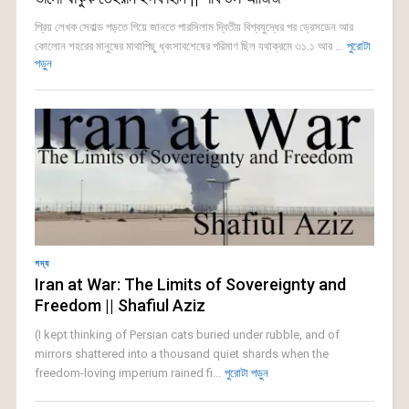
প্রিয় লেখক সেবাল্ড পড়তে গিয়ে জানতে পারসিলাম দ্বিতীয় বিশ্বযুদ্ধের পর ড্রেসডেন আর
কোলোন শহরের মানুষের মাথাপিছু ধ্বংসাবশেষের পরিমাণ ছিল যথাক্রমে ৩১.১ আর ...
পুরোটা
পড়ুন
গদ্য
Iran at War: The Limits of Sovereignty and
Freedom || Shafiul Aziz
(I kept thinking of Persian cats buried under rubble, and of
mirrors shattered into a thousand quiet shards when the
freedom-loving imperium rained fi...
পুরোটা পড়ুন