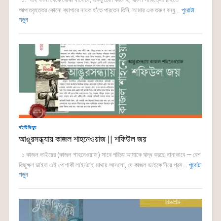
আপাতবৃহত্তর কোনো ব্যাপারে নায়ক হ'তে পারতেন তিনি; আমার এক তরুণ বন্ধু...
পুরোটা
পড়ুন
বইরিভিয়্যু
আঙুরসন্ধ্যায় কাজল শাহনেওয়াজ || শফিউল জয়
১ কাজল ভাইয়ের (কাজল শাহনেওয়াজ) সাথে পরিচয় আমাকে ঋদ্ধ করছে নানাভাবে — বেশ
কিছুক্ষণ ভাইবা এই পোশাকী লাইনটাই মাথায় আসলো, যে কাজল ভাইকে নিয়ে প্রস...
পুরোটা
পড়ুন