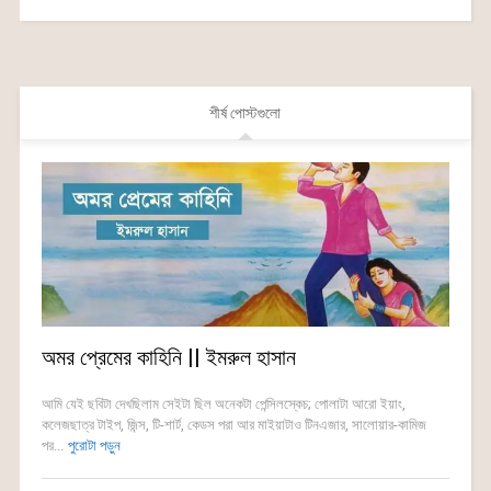
শীর্ষ পোস্টগুলো
অমর প্রেমের কাহিনি || ইমরুল হাসান
আমি যেই ছবিটা দেখছিলাম সেইটা ছিল অনেকটা পেন্সিলস্কেচ; পোলাটা আরো ইয়াং,
কলেজছাত্র টাইপ, জিন্স, টি-শার্ট, কেডস পরা আর মাইয়াটাও টিনএজার, সালোয়ার-কামিজ
পর...
পুরোটা পড়ুন