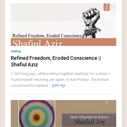
বইরিভিয়্যু
Refined Freedom, Eroded Conscience ||
Shafiul Aziz
1. Not long ago, while putting together readings for a class, I
found myself returning, yet again, to Karl Polanyi. The lecture
concerned the expansi...
পুরোটা পড়ুন