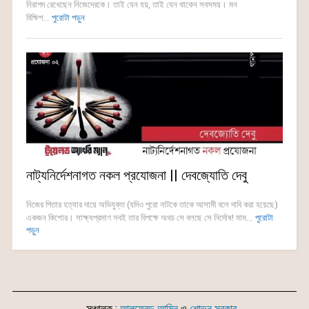
নিরাপদ রেখেছেন নিজেদেরকে। তাই যেন হয়, তাই যেন থাকেন সবসময়। মন
বিক্ষিপ...
পুরোটা পড়ুন
নাট্যনির্দেশনাগত নকল প্রযোজনা || দেবজ্যোতি দেবু
নিজের পিতার হত্যার দায়ে অভিযুক্ত (যদিও পুরো নাটকে তাকে আসামী বলে দাবি করা হয়েছে)
একজন কিশোর। সাক্ষ্যপ্রমাণ সবই তার বিপক্ষে অথচ সে বলছে সে নির্দোষ! মাম...
পুরোটা
পড়ুন
সঞ্চালক :
আলফ্রেড আমিন
ও
শোভন সরকার