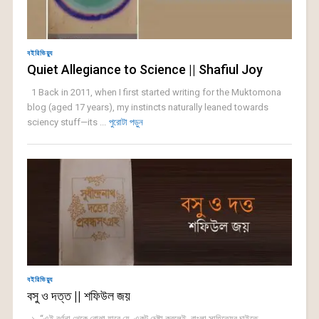
বইরিভিয়্যু
Quiet Allegiance to Science || Shafiul Joy
1 Back in 2011, when I first started writing for the Muktomona
blog (aged 17 years), my instincts naturally leaned towards
sciency stuff—its ...
পুরোটা পড়ুন
বইরিভিয়্যু
বসু ও দত্ত || শফিউল জয়
১. “এই বর্ণনা থেকে বোঝা যাবে যে, একটু চেষ্টা করলেই, বাংলা সাহিত্যের চাইতে