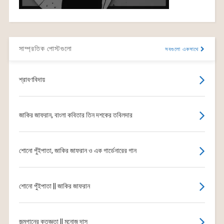
সাম্প্রতিক পোস্টগুলো
সবগুলো একসাথে
শ্রাবণবিদায়
জাকির জাফরান, বাংলা কবিতার তিন দশকের তবিলদার
শোনো পুঁইপাতা, জাকির জাফরান ও এক গার্ডেনারের গান
শোনো পুঁইপাতা || জাকির জাফরান
জন্মগানের কৃতজ্ঞতা || মনোজ দাস