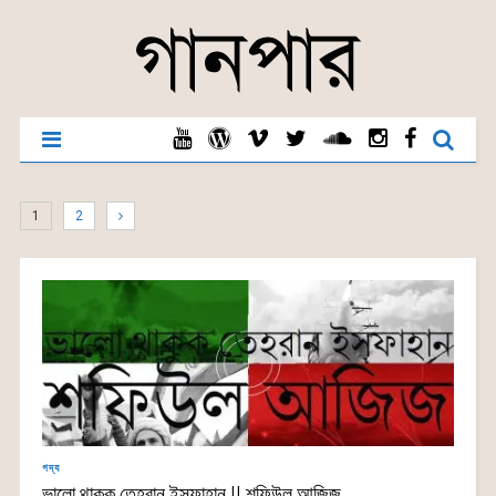
1
2
গদ্য
ভালো থাকুক তেহরান ইসফাহান || শফিউল আজিজ