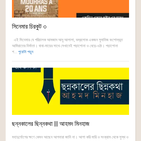
সিনেমার চিরকুট ৩
এই সিনেমার যে পরিচালক আমজাদ আবু আলালা, ভদ্রলোক একজন সুদানিজ বংশোদ্ভূত
আমিরাতের নির্মাতা। বাবা-মায়ের সাথে সেখানেই পড়াশোনা ও বেড়ে-ওঠা। পড়াশোনা
শ...
পুরোটা পড়ুন
ছন্নকালের ছিন্নকথা || আহমদ মিনহাজ
মহাদুর্যোগের ক্ষণে কেমন আছেন আপনারা জানি না। আশা করি মারি ও সংক্রাম থেকে সুস্থ ও