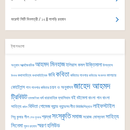
ফরেস্ট সিটি দিনপত্রী / ১২ || পাপড়ি রহমান
ট্যাগগুলো
আহমদ মিনহাজ
উক্তিমালা
ইলিয়াস কমল
অনুবাদ
আত্মজৈবনিক
উপন্যাস
কবিতা
কবি
কালচার
কথাসাহিত্য
কবিতার গানপার
কথাসাহিত্যিক
কবিতার সংকলন
উৎসব
জাহেদ আহমদ
কোটেশন্স
চয়ন ও অনুবাদন
গান
গানপার কবিতার
ট্রিবিউট
বই
বইমেলা
বাংলা গান
বাংলা
ধর্ম
ধারাবাহিক
ফ্যাসিবাদ
তাৎক্ষণিকা
লাইফস্টাইল
বিদিতা গোমেজ
ব্যান্ড
সাহিত্য
ব্যান্ডসংগীত
মিউজিশিয়্যান
বাউল
সংস্কৃতি
সমাজ
সাহিত্য
শ্রদ্ধা
সরোজ মোস্তফা
শিবু কুমার শীল
শেখ লুৎফর
সিনেমা
স্মরণ
হলিউড
সুমন রহমান