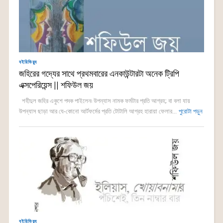
বইরিভিয়্যু
জহিরের গদ্যের সাথে প্রথমবারের এনকাউন্টারটা অনেক ট্রিপি
এক্সপেরিয়েন্স || শফিউল জয়
শহীদুল জহির একুশে পদক পাইলেন৷ উপন্যাস নামক ফর্মটার প্রতি আগ্রহ; বা বলা যায়
উপন্যাস ছাড়া আর যে-কোনো আর্টফর্মের প্রতি টোটালি আগ্রহ হারায়া ফেলার...
পুরোটা পড়ুন
বইরিভিয়্যু