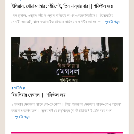
ইলিয়াস, খোয়াবনামার : পঁচিশেই, তিন নাম্বার বার || শফিউল জয়
শুভ জন্মদিন, ওস্তাদ৷ বঙ্গীয় উপন্যাস সাহিত্যে আপনি একমেবাদ্বিতীয়ম। ‘চিলেকোঠার
সেপাই’-এর ঢংটা, যাকে বাজারে ইওরোপিয়ান সাহিত্য বলে ঠাউর করা হয় — ...
পুরোটা পড়ুন
কন্সার্টরিভিয়্যু
বিরুলিয়ায় মেঘদল || শফিউল জয়
১ গতকাল মেঘদলের লাইভ শো-তে গেলাম। প্রিয় গানের দল মেঘদলের লাইভ-শো-র অপেক্ষা
করছিলাম বহুদিন হলো। সন্দেহ নাই যে যিড়যিড়ের (না কী ঝিরঝির? ইংরেজি আর বাংলা
...
পুরোটা পড়ুন