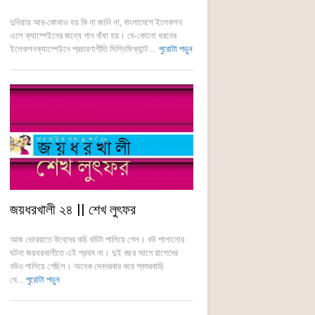
দুনিয়ায় আর-কোথাও হয় কি না জানি না, বাংলাদেশে ইলেকশন
এলে ক্যাম্পেইনের জন্যে গান বাঁধা হয়। যে-কোনো ধরনের
ইলেকশনক্যাম্পেইনে প্রচারণাগীতি সিগ্নিফিক্যান্ট ...
পুরোটা পড়ুন
জয়ধরখালী ২৪ || শেখ লুৎফর
আজ ভোররাতে উবেদের কচি বউটা পালিয়ে গেল। বউ পালানোর
ঘটনা জয়ধরখালীতে এই প্রথম না। দুই বছর আগে রাশেদের
বউও পালিয়ে গেছিল। অনেক দেনদরবার করে শ্বশুরবাড়ি
থে...
পুরোটা পড়ুন