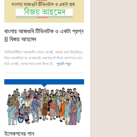
বাংলায় আজগুবি টিভিনাটক ও একটা প্রশ্ন
|| বিজয় আহমেদ
ইউনিভার্সিটিতে পড়াকালীন সময়ে দেখেছি, আমরা যারা নিম্নবিত্ত,
নিম্ন-মধ্যবিত্ত বা একেবারেই অজপাড়াগাঁ কিংবা জেলাশহর হতে
উঠে এসেছি, তাদের সাথে ঢাকা কিংবা চট...
পুরোটা পড়ুন
ইলেকশনের গান