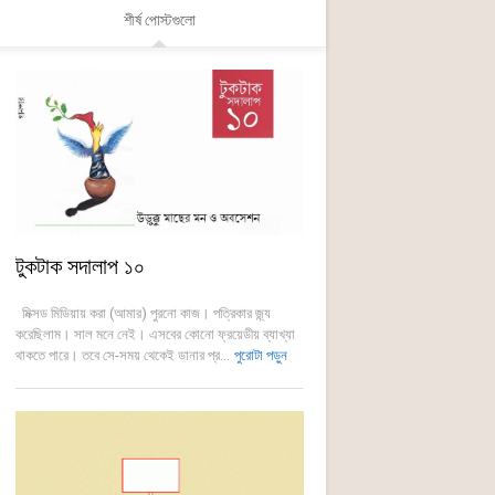
শীর্ষ পোস্টগুলো
টুকটাক সদালাপ ১০
মিক্সড মিডিয়ায় করা (আমার) পুরনো কাজ। পত্রিকার জ্ন্য
করেছিলাম। সাল মনে নেই। এসবের কোনো ফ্রয়েডীয় ব্যাখ্যা
থাকতে পারে। তবে সে-সময় থেকেই ডানার প্র...
পুরোটা পড়ুন