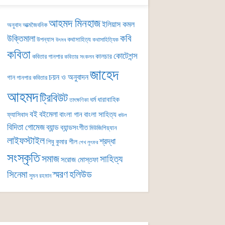
আহমদ মিনহাজ
ইলিয়াস কমল
অনুবাদ
আত্মজৈবনিক
কবি
উক্তিমালা
উপন্যাস
কথাসাহিত্য
কথাসাহিত্যিক
উৎসব
কবিতা
কোটেশন্স
কালচার
কবিতার গানপার
কবিতার সংকলন
জাহেদ
চয়ন ও অনুবাদন
গান
গানপার কবিতার
আহমদ
ট্রিবিউট
ধর্ম
ধারাবাহিক
তাৎক্ষণিকা
বই
বইমেলা
বাংলা গান
বাংলা সাহিত্য
ফ্যাসিবাদ
বাউল
বিদিতা গোমেজ
ব্যান্ড
ব্যান্ডসংগীত
মিউজিশিয়্যান
লাইফস্টাইল
শ্রদ্ধা
শিবু কুমার শীল
শেখ লুৎফর
সংস্কৃতি
সমাজ
সাহিত্য
সরোজ মোস্তফা
সিনেমা
স্মরণ
হলিউড
সুমন রহমান