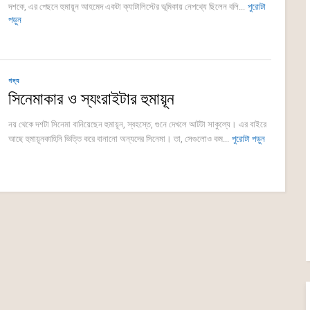
দশকে, এর পেছনে হুমায়ূন আহমেদ একটা ক্যাটালিস্টের ভূমিকায় নেপথ্যে ছিলেন বলি...
পুরোটা
পড়ুন
গদ্য
সিনেমাকার ও স্যংরাইটার হুমায়ূন
নয় থেকে দশটা সিনেমা বানিয়েছেন হুমায়ূন, স্বহস্তে, গুনে দেখলে আটটা সাকুল্যে। এর বাইরে
আছে হুমায়ূনকাহিনি ভিত্তি করে বানানো অন্যদের সিনেমা। তা, সেগুলোও কম...
পুরোটা পড়ুন