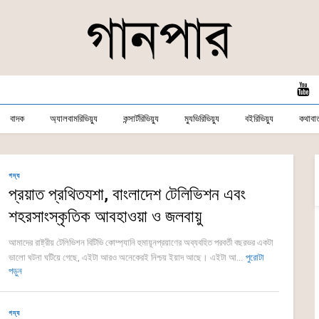
বাদক
অ্যালবামরিভিয়্যু
কন্সার্টরিভিয়্যু
ম্যুভিরিভিয়্যু
বইরিভিয়্যু
কথাবার্
গদ্য
প্রয়াত প্রথিতযশা, বাংলাদেশ টেলিভিশন এবং
শহরসাংস্কৃতিক আবহাওয়া ও জলবায়ু
আমাদের রাষ্ট্রীয় টেলিভিশন বিটিভি কোম্প্যানি হুমায়ূনপ্রয়াণের অব্যবহিত পরবর্তী বছরভর একটা
ভালো ঘটনা ঘটিয়ে গেছে, এইটা আরও অনেকেরই নিশ্চয় ইয়াদ আছে। এইটা আ...
পুরোটা
পড়ুন
গদ্য