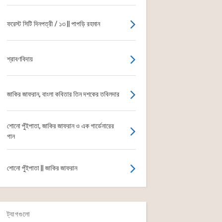
ফরেস্ট সিটি দিনপত্রী / ১৩ || পাপড়ি রহমান
শ্রাবণবিদায়
জাকির জাফরান, বাংলা কবিতার তিন দশকের তবিলদার
শোনো পুঁইপাতা, জাকির জাফরান ও এক গার্ডেনারের
গান
শোনো পুঁইপাতা || জাকির জাফরান
ট্যাগগুলো