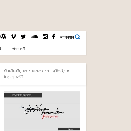
অনুসন্ধান
তা
গানপারঘাট
টেরাটোমার্টা, অর্থাৎ আমাদের মুখ : এন্টিভাইরাল
চিত্রপ্রদর্শনী