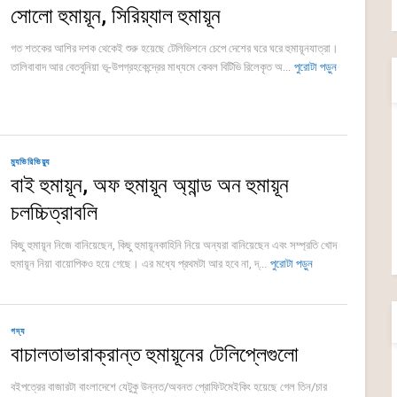
সোলো হুমায়ূন, সিরিয়্যাল হুমায়ূন
গত শতকের আশির দশক থেকেই শুরু হয়েছে টেলিভিশনে চেপে দেশের ঘরে ঘরে হুমায়ূনযাত্রা।
তালিবাবাদ আর বেতবুনিয়া ভূ-উপগ্রহকেন্দ্রের মাধ্যমে কেবল বিটিভি রিলেকৃত অ...
পুরোটা পড়ুন
ম্যুভিরিভিয়্যু
বাই হুমায়ূন, অফ হুমায়ূন অ্যান্ড অন হুমায়ূন
চলচ্চিত্রাবলি
কিছু হুমায়ূন নিজে বানিয়েছেন, কিছু হুমায়ূনকাহিনি নিয়ে অন্যরা বানিয়েছেন এবং সম্প্রতি খোদ
হুমায়ূন নিয়া বায়োপিকও হয়ে গেছে। এর মধ্যে প্রথমটা আর হবে না, দ্...
পুরোটা পড়ুন
গদ্য
বাচালতাভারাক্রান্ত হুমায়ূনের টেলিপ্লেগুলো
বইপত্রের বাজারটা বাংলাদেশে যেটুকু উন্নত/অবনত প্রোফিটমেইকিং হয়েছে গেল তিন/চার