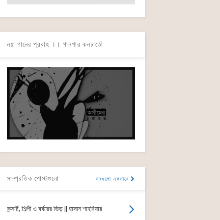
নয়া গানের প্রবাহ ।। গানপার কনচার্তো
সাম্প্রতিক পোস্টগুলো
সবগুলো একসাথে
কন্সার্ট, শিল্পী ও বর্বরের ভিড় || হাসান শাহরিয়ার