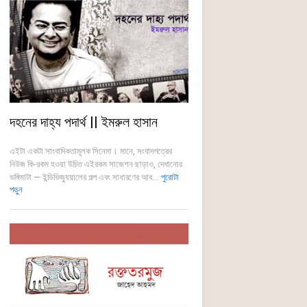
দহনের দাহ্য পদার্থ || ইমরুল হাসান
এইটা একটা সাংবাদিকতামূলক সিনেমা। মানে, সংবাদপত্রের
নিউজ কি-রকম হওয়া উচিত এইরকম সাজেশন ছাড়াও, দেখানোর
ভঙ্গিমাটা — ইন্ডিভিজ্যুয়ালের গল্প এবং সাধারণের আব...
পুরোটা
পড়ুন