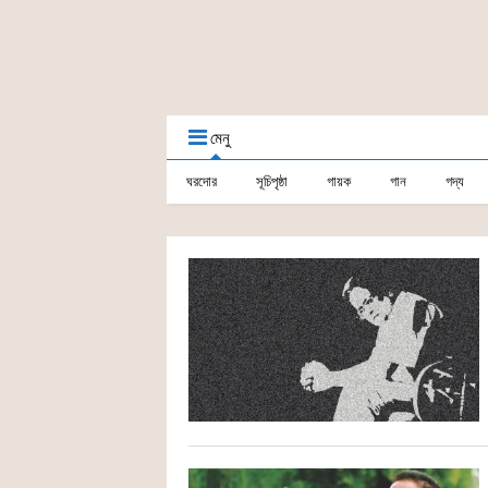
মেনু
ঘরদোর
সূচিপৃষ্ঠা
গায়ক
গান
গদ্য