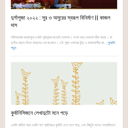
দুর্গাপূজা ২০২২ : সুর ও অসুরের স্বরূপ বিনির্মাণ || কাজল
দাস
পশ্চিমবঙ্গের বহরমপুরে একটা পূজামন্ডপের ছবি দেখলাম। গুগল করে দেখলাম ঠিক আছে। মা
দুর্গার কোলে নিহত ভারতের এক জওয়ান। এই পূজা ওপারের হিন্দু ও ভারতবাসীর কা...
পুরোটা
পড়ুন
কুর্বানিসিজনে লেখাদুটো মনে পড়ে
একটা কবিতা আর একটা গান প্রতিবছর কুর্বানি এলে মনে পড়ে, এবং কিছুটা হলেও অস্বস্তিতে