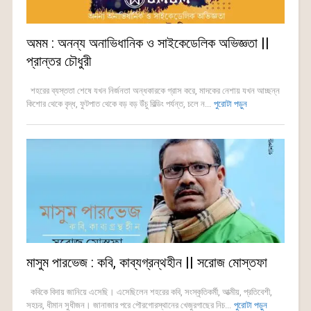
অমম : অনন্য অনাভিধানিক ও সাইকেডেলিক অভিজ্ঞতা ||
প্রান্তর চৌধুরী
শহরের ব্যস্ততা শেষে যখন নির্জনতা অন্ধকারকে গ্রাস করে, মাদকের নেশায় যখন আচ্ছন্ন
কিশোর থেকে বৃদ্ধ, ফুটপাত থেকে বড় বড় উঁচু বিল্ডিং পর্যন্ত, চলে ন...
পুরোটা পড়ুন
মাসুম পারভেজ : কবি, কাব্যগ্রন্থহীন || সরোজ মোস্তফা
কবিকে বিদায় জানিয়ে এসেছি। এসেছিলেন শহরের কবি, সংস্কৃতিকর্মী, আত্মীয়, প্রতিবেশী,
সহচর, ধীমান সুধীজন। জানাজার পরে পৌরগোরস্থানের খেজুরগাছের নিচ...
পুরোটা পড়ুন