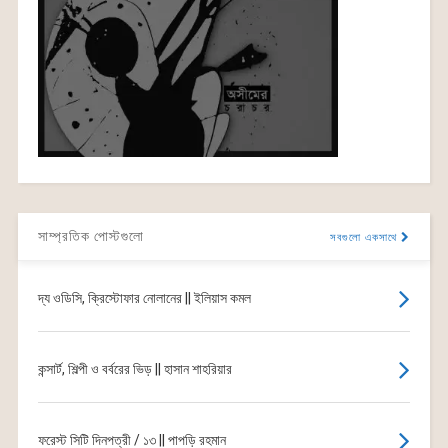
সাম্প্রতিক পোস্টগুলো
সবগুলো একসাথে
দ্য ওডিসি, ক্রিস্টোফার নোলানের || ইলিয়াস কমল
কন্সার্ট, শিল্পী ও বর্বরের ভিড় || হাসান শাহরিয়ার
ফরেস্ট সিটি দিনপত্রী / ১৩ || পাপড়ি রহমান