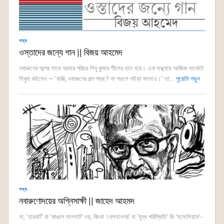
গদ্য
ওস্তাদের জন্যে গান || বিজয় আহমেদ
নবারুণের গল্পের সাথে আমার পরিচয় শিবু কুমার শীলের হাত ধরে। এক সন্ধ্যায় আজিজ মার্কেটে
শিবুদা কইলেন — ‘বাপ্পি, নবারুণের গল্প পড়ছ? না পড়লে পইড়া ফালাও।’ তা...
পুরোটা পড়ুন
গদ্য
নবারুণোদয়ের অগ্নিসাক্ষী || জাহেদ আহমদ
না, ‘হারবার্ট’ বা ‘কাঙাল মালসাট’ নয়, কিংবা ‘খেলনানগর’ বা ‘যুদ্ধ পরিস্থিতি’ কি ‘মসোলিয়াম’-