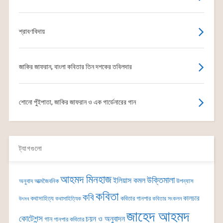
শ্রাবণবিদায়
জাকির জাফরান, বাংলা কবিতার তিন দশকের তবিলদার
শোনো পুঁইপাতা, জাকির জাফরান ও এক গার্ডেনারের গান
ট্যাগগুলো
আহমদ মিনহাজ
উক্তিমালা
ইলিয়াস কমল
অনুবাদ
আত্মজৈবনিক
উপন্যাস
কবিতা
কবি
কালচার
কথাসাহিত্য
কবিতার গানপার
কথাসাহিত্যিক
কবিতার সংকলন
উৎসব
জাহেদ আহমদ
কোটেশন্স
চয়ন ও অনুবাদন
গান
গানপার কবিতার