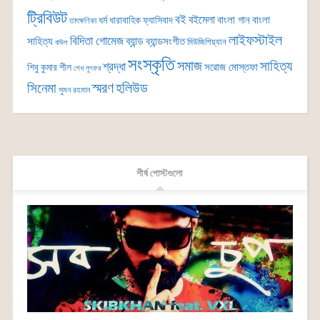
ট্রিবিউট
বই
বইমেলা
বাংলা গান
বাংলা
ধর্ম
ধারাবাহিক
ফ্যাসিবাদ
তাৎক্ষণিকা
লাইফস্টাইল
বিদিতা গোমেজ
ব্যান্ড
সাহিত্য
ব্যান্ডসংগীত
মিউজিশিয়্যান
বাউল
সংস্কৃতি
সমাজ
সাহিত্য
শ্রদ্ধা
সরোজ মোস্তফা
শিবু কুমার শীল
শেখ লুৎফর
সিনেমা
স্মরণ
হলিউড
সুমন রহমান
শীর্ষ পোস্টগুলো