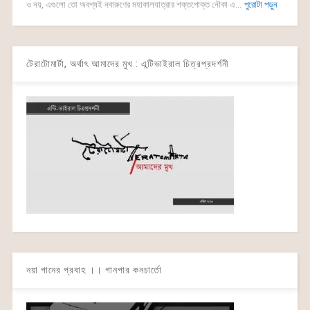
ও নয়, এগুলো তো অবশ্যই নবারুণের মহাকালযাত্রার শক্তপোক্ত নৌকা এ...
পুরোটা পড়ুন
টেরাটোমার্টা, অর্থাৎ আমাদের মুখ : এন্টিভাইরাল চিত্রপ্রদর্শনী
নয়া গানের প্রবাহ ।। গানপার কনচার্তো