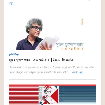
পড়ুন
ম্যুভিরিভিয়্যু
সুমন মুখোপাধ্যায় : এক মেইকার || ইমরান ফিরদাউস
শৈশবে বাবা অরুণ মুখোপাধ্যায়ের নাটকের দল ‘চেতনার মহড়া’ ও নিউইয়র্ক থেকে প্রকাশিত
‘ড্রামা রিভিয়্যু’ পড়তে পড়তে সুমনের সৃজনশীলতার বিকাশ ঘটতে ...
পুরোটা পড়ুন