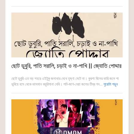
ছোট ডুবুরি, পাতি সরালি, চড়াই ও না-পাখি || জ্যোতি পোদ্দার
ছোট ডুবুরি এত বড় শহরে এইটুকু জলাধার দেখে তৃষ্ণা মেটে না। কুরশা বিলের ভারি জলে পা
ডুবিয়ে বসে থেকে ভাসমান কচুরিপানা দেখি। পাট-জাগ-দেয়া জলের তীব্র গন...
পুরোটা পড়ুন