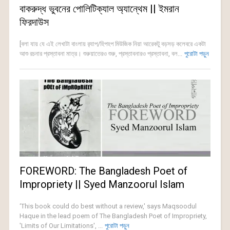
বাকরুদ্ধ ভুবনের পোলিটিক্যাল অ্যান্থেম || ইমরান
ফিরদাউস
[বলা যায় যে এই লেখাটা বাংলায় র‍্যাপ/হিপহপ মিউজিক নিয়া আরেকটু বড়সড় কলেবরে একটা
আশু রচনার প্রস্তাবনা মাত্র। শুরুয়াতেরও শুরু, প্রস্তাবনারও প্রস্তাবনা, বল...
পুরোটা পড়ুন
FOREWORD: The Bangladesh Poet of
Impropriety || Syed Manzoorul Islam
‘This book could do best without a review,' says Maqsoodul
Haque in the lead poem of The Bangladesh Poet of Impropriety,
'Limits of Our Limitations', ...
পুরোটা পড়ুন