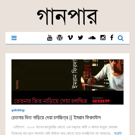
ম্যুভিরিভিয়্যু
চেতনার ভিত নাড়িয়ে দেয়া চলচ্চিত্র || ইমরান ফিরদাউস
এপিলোগ : ২০০৮ সালের জানুয়ারির কোনো এক সন্ধ্যায় আমি ও আমার বন্ধুরা বেমক্কা
নিজেদের নাম ভুলে বসলাম! কেউ কাউকে আর কোনো নামে ডাকছিলাম না! আমাদের...
পুরোটা