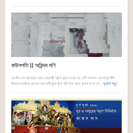
বাউলপতি || অরিন্দম মণি
নওগাঁর এক প্রত্যন্ত কোণে বড়হাট্টি গ্রামে জন্ম-নেওয়া বড় বেশি সাধারণ এক মানুষ যিনি
নিজেকে ছাড়িয়ে বাংলার নরম মাটি ছুঁয়ে ছুঁয়ে কচি লতা থেকে বৃক্ষের মতো শে...
পুরোটা পড়ুন